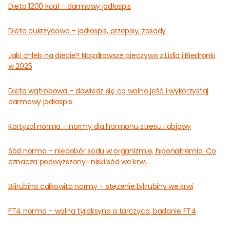
Dieta 1200 kcal – darmowy jadłospis
Dieta cukrzycowa – jadłospis, przepisy, zasady
Jaki chleb na diecie? Najzdrowsze pieczywo z Lidla i Biedronki
w 2025
Dieta wątrobowa – dowiedz się co wolno jeść i wykorzystaj
darmowy jadłospis
Kortyzol norma – normy dla hormonu stresu i objawy
Sód norma – niedobór sodu w organizmie, hiponatremia. Co
oznacza podwyższony i niski sód we krwi.
Bilirubina całkowita normy – stężenie bilirubiny we krwi
FT4 norma – wolna tyroksyna a tarczyca, badanie FT4