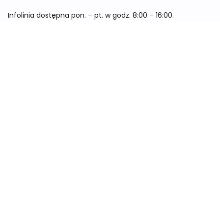
Infolinia dostępna pon. – pt. w godz. 8:00 – 16:00.
Menu
Cennik
Dieta dla kobiet
Dieta dla mężczyzn
Dieta dla dzieci
Dieta dla dwóch osób
Dieta dla kobiet w ciąży
Metamorfozy
Sklep
Kontakt