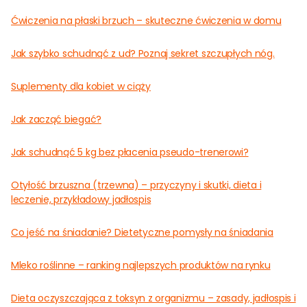
Ćwiczenia na płaski brzuch – skuteczne ćwiczenia w domu
Jak szybko schudnąć z ud? Poznaj sekret szczupłych nóg.
Suplementy dla kobiet w ciąży
Jak zacząć biegać?
Jak schudnąć 5 kg bez płacenia pseudo-trenerowi?
Otyłość brzuszna (trzewna) – przyczyny i skutki, dieta i
leczenie, przykładowy jadłospis
Co jeść na śniadanie? Dietetyczne pomysły na śniadania
Mleko roślinne – ranking najlepszych produktów na rynku
Dieta oczyszczająca z toksyn z organizmu – zasady, jadłospis i