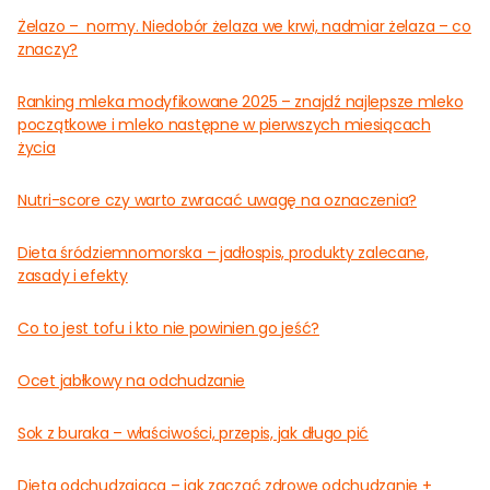
Żelazo – normy. Niedobór żelaza we krwi, nadmiar żelaza – co
znaczy?
Ranking mleka modyfikowane 2025 – znajdź najlepsze mleko
początkowe i mleko następne w pierwszych miesiącach
życia
Nutri-score czy warto zwracać uwagę na oznaczenia?
Dieta śródziemnomorska – jadłospis, produkty zalecane,
zasady i efekty
Co to jest tofu i kto nie powinien go jeść?
Ocet jabłkowy na odchudzanie
Sok z buraka – właściwości, przepis, jak długo pić
Dieta odchudzająca – jak zacząć zdrowe odchudzanie +