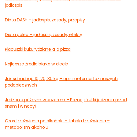
jadłospis
Dieta DASH – jadłospis, zasady, przepisy
Dieta paleo – jadłospis, zasady, efekty
Placuszki kukurydziane a’la pizza
Najlepsze źródła białka w diecie
Jak schudnąć 10, 20, 30 kg – opis metamorfoz naszych
podopiecznych
Jedzenie późnym wieczorem – Poznaj skutki jedzenia przed
snem i w nocy!
Czas trzeźwienia po alkoholu – tabela trzeźwienia –
metabolizm alkoholu