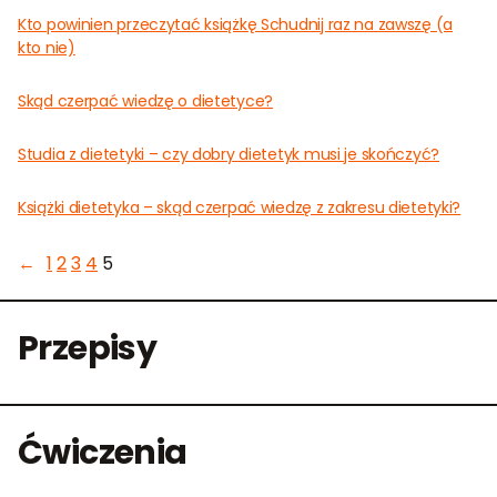
Kto powinien przeczytać książkę Schudnij raz na zawszę (a
kto nie)
Skąd czerpać wiedzę o dietetyce?
Studia z dietetyki – czy dobry dietetyk musi je skończyć?
Książki dietetyka – skąd czerpać wiedzę z zakresu dietetyki?
←
1
2
3
4
5
Przepisy
Ćwiczenia