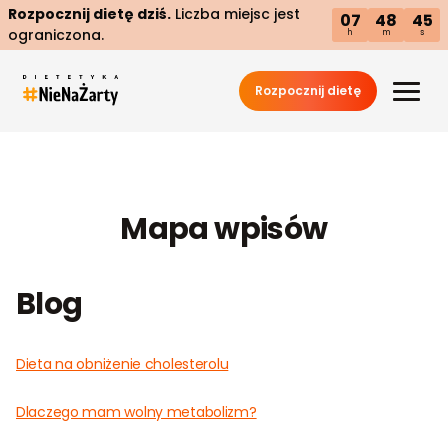
Rozpocznij dietę dziś.
Liczba miejsc jest
07
48
45
ograniczona.
h
m
s
Rozpocznij dietę
Mapa wpisów
Blog
Dieta na obniżenie cholesterolu
Dlaczego mam wolny metabolizm?