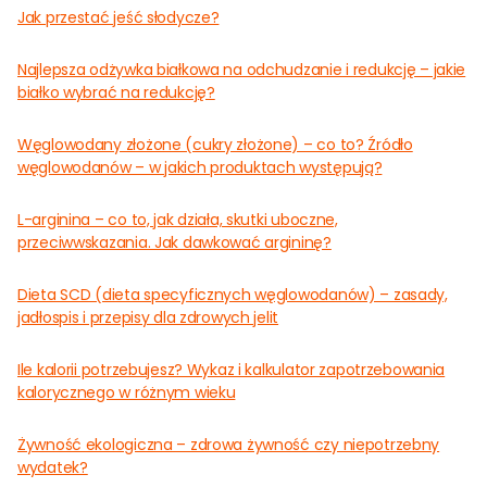
Jak przestać jeść słodycze?
Najlepsza odżywka białkowa na odchudzanie i redukcję – jakie
białko wybrać na redukcję?
Węglowodany złożone (cukry złożone) – co to? Źródło
węglowodanów – w jakich produktach występują?
L-arginina – co to, jak działa, skutki uboczne,
przeciwwskazania. Jak dawkować argininę?
Dieta SCD (dieta specyficznych węglowodanów) – zasady,
jadłospis i przepisy dla zdrowych jelit
Ile kalorii potrzebujesz? Wykaz i kalkulator zapotrzebowania
kalorycznego w różnym wieku
Żywność ekologiczna – zdrowa żywność czy niepotrzebny
wydatek?