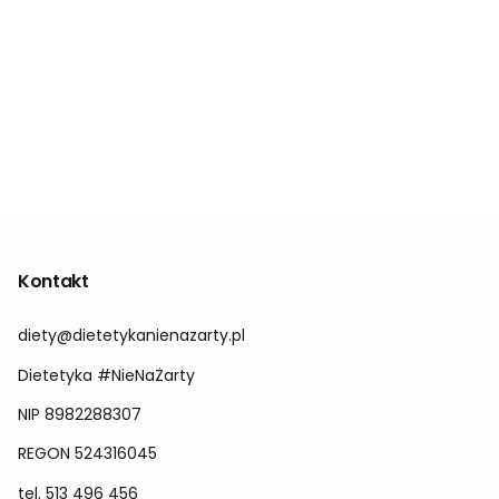
Kontakt
diety@dietetykanienazarty.pl
Dietetyka #NieNaŻarty
NIP 8982288307
REGON
524316045
tel.
513 496 456