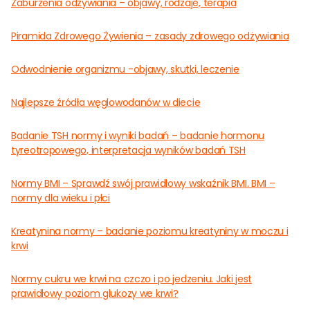
Zaburzenia odżywiania – objawy, rodzaje, terapia
Piramida Zdrowego Żywienia – zasady zdrowego odżywiania
Odwodnienie organizmu -objawy, skutki, leczenie
Najlepsze źródła węglowodanów w diecie
Badanie TSH normy i wyniki badań – badanie hormonu
tyreotropowego, interpretacja wyników badań TSH
Normy BMI – Sprawdź swój prawidłowy wskaźnik BMI. BMI –
normy dla wieku i płci
Kreatynina normy – badanie poziomu kreatyniny w moczu i
krwi
Normy cukru we krwi na czczo i po jedzeniu. Jaki jest
prawidłowy poziom glukozy we krwi?