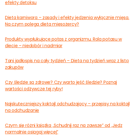
efekty detoksu
Dieta karniwora – zasady i efekty jedzenia wyłącznie mięsa.
Na czym polega dieta mięsożercy?
Produkty wypłukujące potas z organizmu. Rola potasu w
diecie – niedobór i nadmiar
Tani jadłospis na cały tydzień – Dieta na tydzień wraz z listą
zakupów
Czy śledzie są zdrowe? Czy warto jeść śledzie? Poznaj
wartości odżywcze tej ryby!
Najskuteczniejszy koktajl odchudzający – przepisy na koktajl
na odchudzanie
Czym się różni książka „Schudnij raz na zawsze” od „Jedz
normalnie osiągaj więcej”