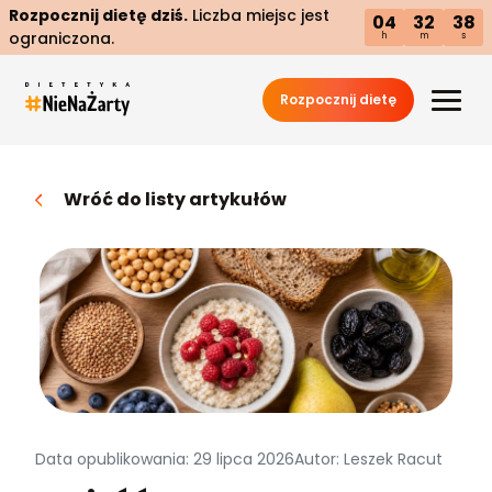
Rozpocznij dietę dziś.
Liczba miejsc jest
04
32
37
ograniczona.
h
m
s
Rozpocznij dietę
Wróć do listy artykułów
Data opublikowania: 29 lipca 2026
Autor: Leszek Racut