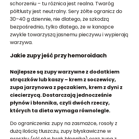
schorzeniu – tu różnica jest realna. Twaróg
półtłusty jest neutralny. Sery żółte ogranicz do
30–40 g dziennie, nie dlatego, że szkodzą
bezpośrednio, tylko dlatego, że w kanapce
zwykle towarzyszą jasnemu pieczywu i wypierają
warzywa.
Jakie zupy jeść przy hemoroidach
Najlepsze są zupy warzywne z dodatkiem
strączków lub kaszy – krem z soczewicy,
zupa jarzynowa z pęczakiem, krem z dyni z
ciecierzycą. Dostarczają jednocześnie
płynów i błonnika, czyli dwóch rzeczy,
których ta dieta wymaga równolegle.
Do ograniczenia: zupy na zasmażce, rosoły z
dużą ilością tłuszczu, zupy błyskawiczne w
proszku (sól plus brak błonnika) oraz zupa z