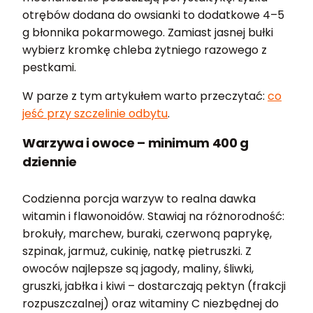
otrębów dodana do owsianki to dodatkowe 4–5
g błonnika pokarmowego. Zamiast jasnej bułki
wybierz kromkę chleba żytniego razowego z
pestkami.
W parze z tym artykułem warto przeczytać:
co
jeść przy szczelinie odbytu
.
Warzywa i owoce – minimum 400 g
dziennie
Codzienna porcja warzyw to realna dawka
witamin i flawonoidów. Stawiaj na różnorodność:
brokuły, marchew, buraki, czerwoną paprykę,
szpinak, jarmuż, cukinię, natkę pietruszki. Z
owoców najlepsze są jagody, maliny, śliwki,
gruszki, jabłka i kiwi – dostarczają pektyn (frakcji
rozpuszczalnej) oraz witaminy C niezbędnej do