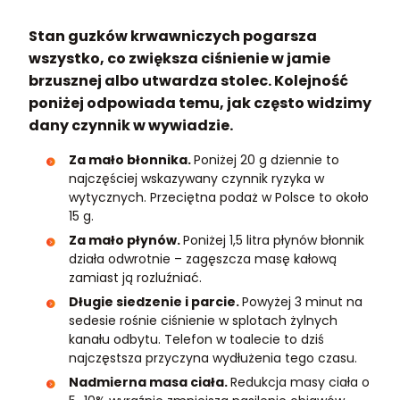
Stan guzków krwawniczych pogarsza
wszystko, co zwiększa ciśnienie w jamie
brzusznej albo utwardza stolec. Kolejność
poniżej odpowiada temu, jak często widzimy
dany czynnik w wywiadzie.
Za mało błonnika.
Poniżej 20 g dziennie to
najczęściej wskazywany czynnik ryzyka w
wytycznych. Przeciętna podaż w Polsce to około
15 g.
Za mało płynów.
Poniżej 1,5 litra płynów błonnik
działa odwrotnie – zagęszcza masę kałową
zamiast ją rozluźniać.
Długie siedzenie i parcie.
Powyżej 3 minut na
sedesie rośnie ciśnienie w splotach żylnych
kanału odbytu. Telefon w toalecie to dziś
najczęstsza przyczyna wydłużenia tego czasu.
Nadmierna masa ciała.
Redukcja masy ciała o