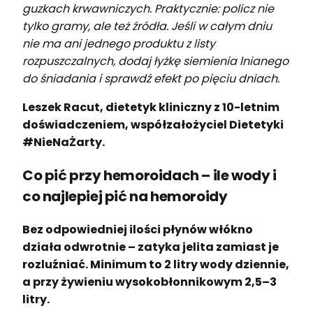
guzkach krwawniczych. Praktycznie: policz nie
tylko gramy, ale też źródła. Jeśli w całym dniu
nie ma ani jednego produktu z listy
rozpuszczalnych, dodaj łyżkę siemienia lnianego
do śniadania i sprawdź efekt po pięciu dniach.
Leszek Racut, dietetyk kliniczny z 10-letnim
doświadczeniem, współzałożyciel Dietetyki
#NieNaŻarty.
Co pić przy hemoroidach – ile wody i
co najlepiej pić na hemoroidy
Bez odpowiedniej ilości płynów włókno
działa odwrotnie – zatyka jelita zamiast je
rozluźniać. Minimum to 2 litry wody dziennie,
a przy żywieniu wysokobłonnikowym 2,5–3
litry.