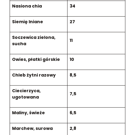
Nasiona chia
34
Siemię lniane
27
Soczewica zielona,
11
sucha
Owies, płatki górskie
10
Chleb żytni razowy
8,5
Ciecierzyca,
7,5
ugotowana
Maliny, świeże
6,5
Marchew, surowa
2,8