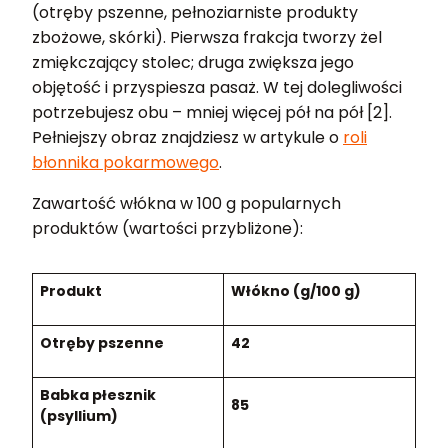
(otręby pszenne, pełnoziarniste produkty
zbożowe, skórki). Pierwsza frakcja tworzy żel
zmiękczający stolec; druga zwiększa jego
objętość i przyspiesza pasaż. W tej dolegliwości
potrzebujesz obu – mniej więcej pół na pół [2].
Pełniejszy obraz znajdziesz w artykule o
roli
błonnika pokarmowego
.
Zawartość włókna w 100 g popularnych
produktów (wartości przybliżone):
Produkt
Włókno (g/100 g)
Otręby pszenne
42
Babka płesznik
85
(psyllium)