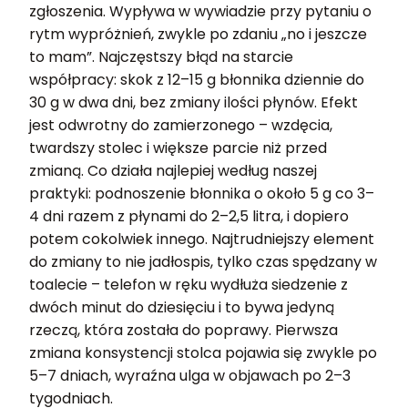
zgłoszenia. Wypływa w wywiadzie przy pytaniu o
rytm wypróżnień, zwykle po zdaniu „no i jeszcze
to mam”. Najczęstszy błąd na starcie
współpracy: skok z 12–15 g błonnika dziennie do
30 g w dwa dni, bez zmiany ilości płynów. Efekt
jest odwrotny do zamierzonego – wzdęcia,
twardszy stolec i większe parcie niż przed
zmianą. Co działa najlepiej według naszej
praktyki: podnoszenie błonnika o około 5 g co 3–
4 dni razem z płynami do 2–2,5 litra, i dopiero
potem cokolwiek innego. Najtrudniejszy element
do zmiany to nie jadłospis, tylko czas spędzany w
toalecie – telefon w ręku wydłuża siedzenie z
dwóch minut do dziesięciu i to bywa jedyną
rzeczą, która została do poprawy. Pierwsza
zmiana konsystencji stolca pojawia się zwykle po
5–7 dniach, wyraźna ulga w objawach po 2–3
tygodniach.