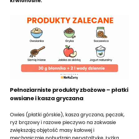
krwionośne.
Pełnoziarniste produkty zbożowe – płatki
owsiane i kasza gryczana
Owies (płatki górskie), kasza gryczana, pęczak,
ryż brązowy i razowe pieczywo na zakwasie
zwiększają objętość masy kałowej i
mechanicznie pobudzają perystaltykę. Łyżka