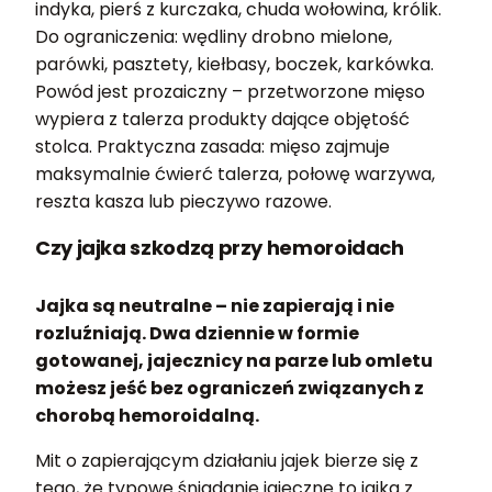
indyka, pierś z kurczaka, chuda wołowina, królik.
Do ograniczenia: wędliny drobno mielone,
parówki, pasztety, kiełbasy, boczek, karkówka.
Powód jest prozaiczny – przetworzone mięso
wypiera z talerza produkty dające objętość
stolca. Praktyczna zasada: mięso zajmuje
maksymalnie ćwierć talerza, połowę warzywa,
reszta kasza lub pieczywo razowe.
Czy jajka szkodzą przy hemoroidach
Jajka są neutralne – nie zapierają i nie
rozluźniają. Dwa dziennie w formie
gotowanej, jajecznicy na parze lub omletu
możesz jeść bez ograniczeń związanych z
chorobą hemoroidalną.
Mit o zapierającym działaniu jajek bierze się z
tego, że typowe śniadanie jajeczne to jajka z