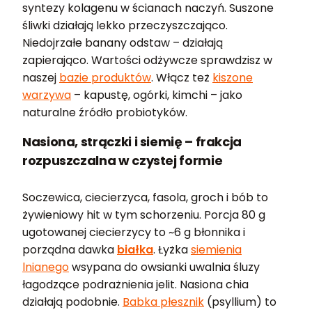
syntezy kolagenu w ścianach naczyń. Suszone
śliwki działają lekko przeczyszczająco.
Niedojrzałe banany odstaw – działają
zapierająco. Wartości odżywcze sprawdzisz w
naszej
bazie produktów
. Włącz też
kiszone
warzywa
– kapustę, ogórki, kimchi – jako
naturalne źródło probiotyków.
Nasiona, strączki i siemię – frakcja
rozpuszczalna w czystej formie
Soczewica, ciecierzyca, fasola, groch i bób to
żywieniowy hit w tym schorzeniu. Porcja 80 g
ugotowanej ciecierzycy to ~6 g błonnika i
porządna dawka
białka
. Łyżka
siemienia
lnianego
wsypana do owsianki uwalnia śluzy
łagodzące podrażnienia jelit. Nasiona chia
działają podobnie.
Babka płesznik
(psyllium) to