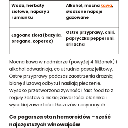
Woda, herbaty
Alkohol, mocna
kawa
,
ziołowe, napary z
słodzone napoje
rumianku
gazowane
Ostre przyprawy, chili,
Łagodne zioła (bazylia,
papryczka pepperoni,
oregano, koperek)
sriracha
Mocna kawa w nadmiarze (powyżej 4 filiżanek) i
alkohol odwadniają, co utrudnia pasaż jelitowy.
Ostre przyprawy podczas zaostrzenia drażnią
błonę śluzową odbytu i nasilają pieczenie.
Wysoko przetworzona żywność i fast food to z
reguły zestaw o niskiej zawartości błonnika i
wysokiej zawartości tłuszczów nasyconych.
Co pogarsza stan hemoroidów – sześć
najczęstszych winowajców