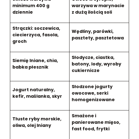
minimum 400 g
warzywa w marynacie
dziennie
z dużą ilością soli
Strączki: soczewica,
Wędliny, parówki,
ciecierzyca, fasola,
pasztety, pasztetowa
groch
Słodycze, ciastka,
Siemię lniane, chia,
batony, lody, wyroby
babka płesznik
cukiernicze
Słodzone jogurty
Jogurt naturalny,
owocowe, serki
kefir, maślanka, skyr
homogenizowane
Smażone i
Tłuste ryby morskie,
panierowane mięso,
oliwa, olej lniany
fast food, frytki