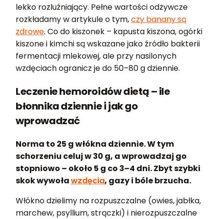
lekko rozluźniający. Pełne wartości odżywcze
rozkładamy w artykule o tym,
czy banany są
zdrowe
. Co do kiszonek – kapusta kiszona, ogórki
kiszone i kimchi są wskazane jako źródło bakterii
fermentacji mlekowej, ale przy nasilonych
wzdęciach ogranicz je do 50–80 g dziennie.
Leczenie hemoroidów dietą – ile
błonnika dziennie i jak go
wprowadzać
Norma to 25 g włókna dziennie. W tym
schorzeniu celuj w 30 g, a wprowadzaj go
stopniowo – około 5 g co 3–4 dni. Zbyt szybki
skok wywoła
wzdęcia
, gazy i bóle brzucha.
Włókno dzielimy na rozpuszczalne (owies, jabłka,
marchew, psyllium, strączki) i nierozpuszczalne