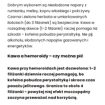
Dobrym wyborem są niesłodzone napary z
rumianku, melisy, kopru włoskiego i pokrzywy.
Czarna i zielona herbata w umiarkowanych
ilościach (do 3 filiżanek) są bezpieczne. Kawa w
rozsądnej dawce (1–2 filiżanki) raczej pomaga niż
szkodzi – kofeina pobudza perystaltykę. Nie pij:
alkoholu, słodzonych napojów gazowanych i
energetyków.
Kawa a hemoroidy – czy można pić
Kawa przy hemoroidach jest dozwolona: 1–2
filiżanki dziennie raczej pomagają, bo
kofeina pobudza perystaltykę i skraca czas
pasażu jelitowego. Granica to około 4
filiżanki – powyżej niej efekt moczopędny
zaczyna przeważać nad korzyścią.