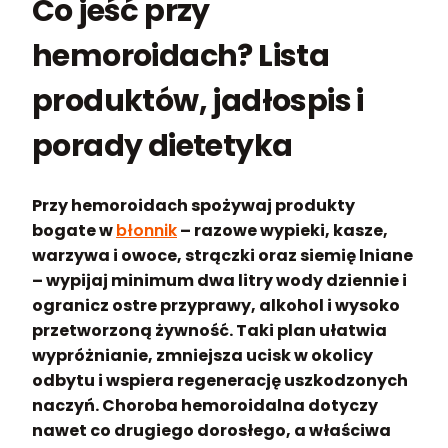
Co jeść przy
hemoroidach? Lista
produktów, jadłospis i
porady dietetyka
Przy hemoroidach spożywaj produkty
bogate w
błonnik
– razowe wypieki, kasze,
warzywa i owoce, strączki oraz siemię lniane
– wypijaj minimum dwa litry wody dziennie i
ogranicz ostre przyprawy, alkohol i wysoko
przetworzoną żywność. Taki plan ułatwia
wypróżnianie, zmniejsza ucisk w okolicy
odbytu i wspiera regenerację uszkodzonych
naczyń. Choroba hemoroidalna dotyczy
nawet co drugiego dorosłego, a właściwa