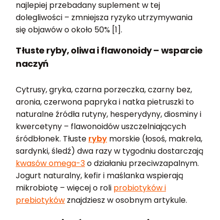
najlepiej przebadany suplement w tej
dolegliwości – zmniejsza ryzyko utrzymywania
się objawów o około 50% [1].
Tłuste ryby, oliwa i flawonoidy – wsparcie
naczyń
Cytrusy, gryka, czarna porzeczka, czarny bez,
aronia, czerwona papryka i natka pietruszki to
naturalne źródła rutyny, hesperydyny, diosminy i
kwercetyny – flawonoidów uszczelniających
śródbłonek. Tłuste
ryby
morskie (łosoś, makrela,
sardynki, śledź) dwa razy w tygodniu dostarczają
kwasów omega-3
o działaniu przeciwzapalnym.
Jogurt naturalny, kefir i maślanka wspierają
mikrobiotę – więcej o roli
probiotyków i
prebiotyków
znajdziesz w osobnym artykule.