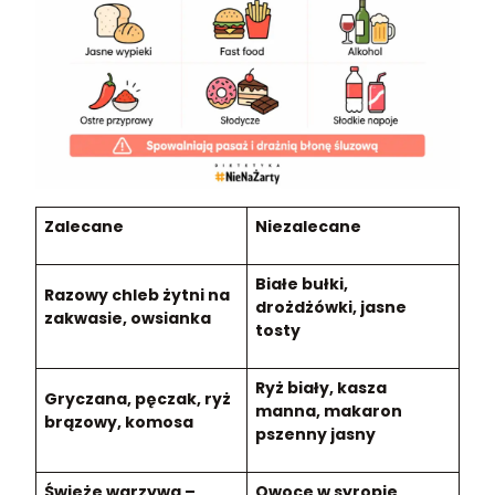
Zalecane
Niezalecane
Białe bułki,
Razowy chleb żytni na
drożdżówki, jasne
zakwasie, owsianka
tosty
Ryż biały, kasza
Gryczana, pęczak, ryż
manna, makaron
brązowy, komosa
pszenny jasny
Świeże warzywa –
Owoce w syropie,