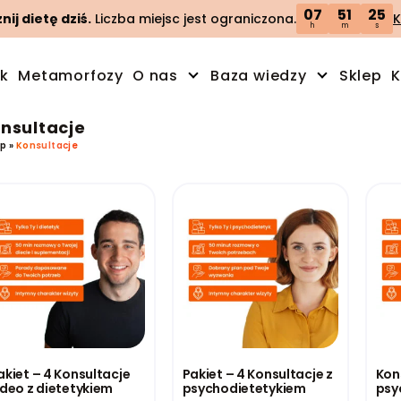
07
51
24
ij dietę dziś.
Liczba miejsc jest ograniczona.
K
h
m
s
ik
Metamorfozy
O nas
Baza wiedzy
Sklep
K
nsultacje
ep
»
Konsultacje
akiet – 4 Konsultacje
Pakiet – 4 Konsultacje z
Kon
ideo z dietetykiem
psychodietetykiem
psy