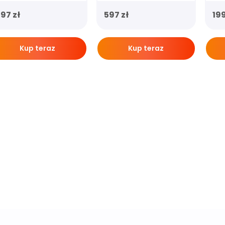
597
zł
597
zł
19
Kup teraz
Kup teraz