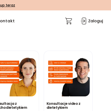
up teraz
ontakt
Zaloguj
sultacja z
Konsultacje video z
chodietetykiem
dietetykiem