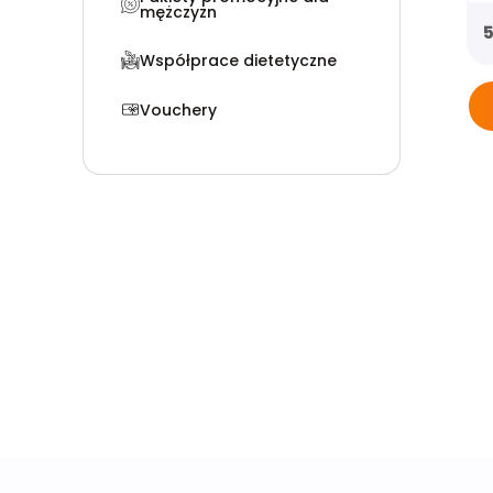
mężczyzn
Współprace dietetyczne
Vouchery