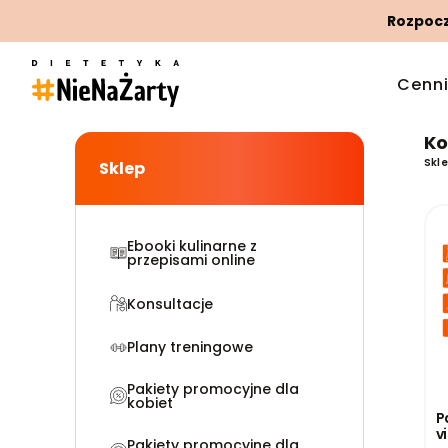
Rozpoczn
Cenn
Ko
Skl
Sklep
Ebooki kulinarne z
przepisami online
Konsultacje
Plany treningowe
Pakiety promocyjne dla
kobiet
P
v
Pakiety promocyjne dla