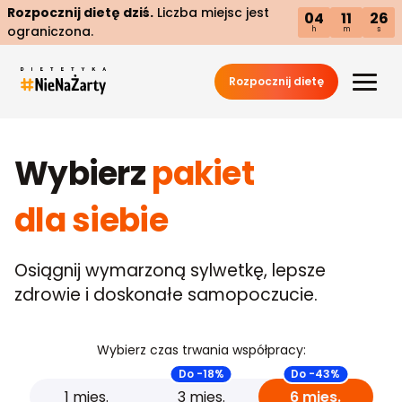
Rozpocznij dietę dziś.
Liczba miejsc jest
04
11
25
ograniczona.
h
m
s
Rozpocznij dietę
Wybierz
pakiet
dla siebie
Osiągnij wymarzoną sylwetkę, lepsze
zdrowie i doskonałe samopoczucie.
Wybierz czas trwania współpracy:
Do -18%
Do -43%
1 mies.
3 mies.
6 mies.