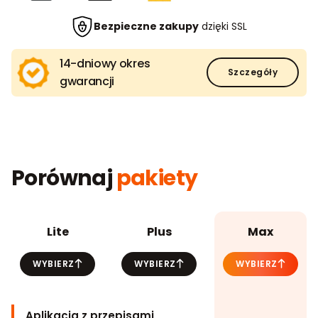
Bezpieczne zakupy
dzięki SSL
14-dniowy okres
Szczegóły
gwarancji
Porównaj
pakiety
Lite
Plus
Max
WYBIERZ
WYBIERZ
WYBIERZ
Aplikacja z przepisami