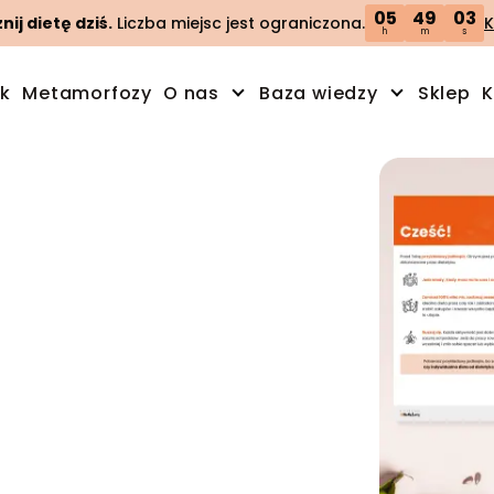
05
49
03
ij dietę dziś.
Liczba miejsc jest ograniczona.
K
h
m
s
ik
Metamorfozy
O nas
Baza wiedzy
Sklep
K