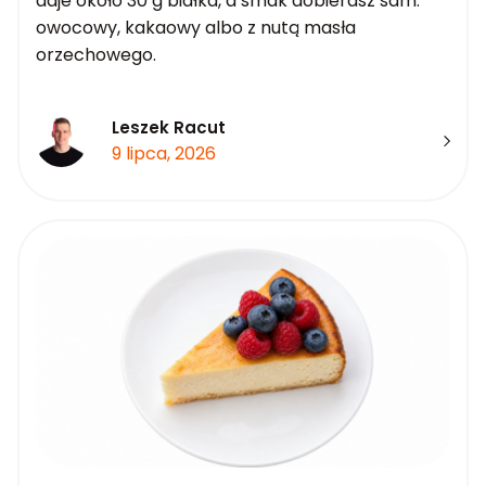
daje około 30 g białka, a smak dobierasz sam:
owocowy, kakaowy albo z nutą masła
orzechowego.
Leszek Racut
9 lipca, 2026