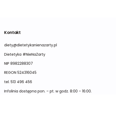
Kontakt
diety@dietetykanienazarty.pl
Dietetyka #NieNaŻarty
NIP 8982288307
REGON
524316045
tel.
513 496 456
Infolinia dostępna pon. – pt. w godz. 8:00 – 16:00.
Menu
Cennik