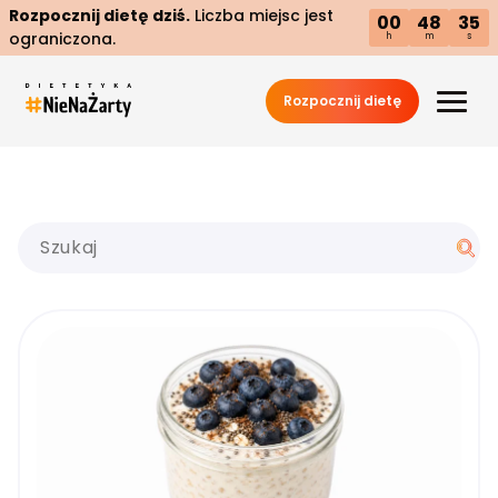
Rozpocznij dietę dziś.
Liczba miejsc jest
00
48
34
ograniczona.
h
m
s
Rozpocznij dietę