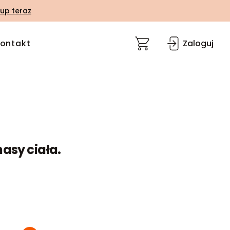
up teraz
ontakt
Zaloguj
asy ciała.