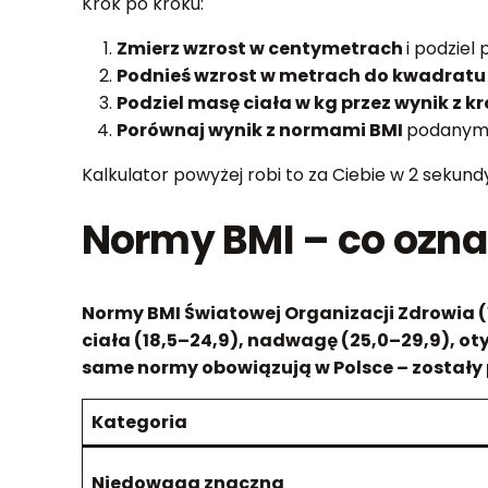
Krok po kroku:
Zmierz wzrost w centymetrach
i podziel
Podnieś wzrost w metrach do kwadrat
Podziel masę ciała w kg przez wynik z k
Porównaj wynik z normami BMI
podanymi 
Kalkulator powyżej robi to za Ciebie w 2 sekund
Normy BMI – co ozna
Normy BMI Światowej Organizacji Zdrowia (
ciała (18,5–24,9), nadwagę (25,0–29,9), otyło
same normy obowiązują w Polsce – zostały 
Kategoria
Niedowaga znaczna