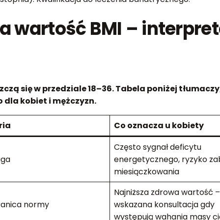
wartość BMI – interpretac
czą się w przedziale 18–36. Tabela poniżej tłumacz
o dla kobiet i mężczyzn.
ria
Co oznacza u kobiety
Często sygnał deficytu
aga
energetycznego, ryzyko za
miesiączkowania
Najniższa zdrowa wartość –
ranica normy
wskazana konsultacja gdy
występują wahania masy ci