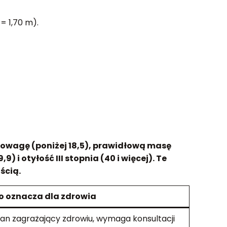
= 1,70 m).
dowagę (poniżej 18,5), prawidłową masę
) i otyłość III stopnia (40 i więcej). Te
ścią.
o oznacza dla zdrowia
an zagrażający zdrowiu, wymaga konsultacji