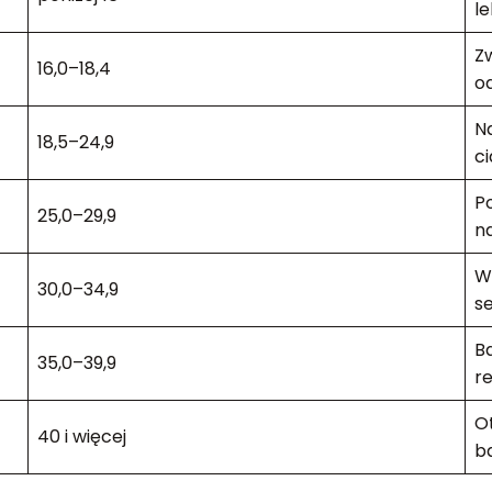
le
Zw
16,0–18,4
o
N
18,5–24,9
ci
P
25,0–29,9
na
W
30,0–34,9
s
B
35,0–39,9
re
Ot
40 i więcej
b