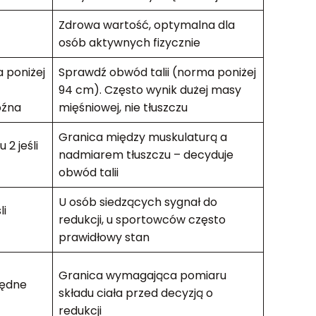
Zdrowa wartość, optymalna dla
osób aktywnych fizycznie
 poniżej
Sprawdź obwód talii (norma poniżej
94 cm). Często wynik dużej masy
oźna
mięśniowej, nie tłuszczu
Granica między muskulaturą a
2 jeśli
nadmiarem tłuszczu – decyduje
obwód talii
U osób siedzących sygnał do
li
redukcji, u sportowców często
prawidłowy stan
Granica wymagająca pomiaru
lędne
składu ciała przed decyzją o
redukcji