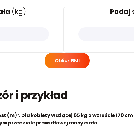
ała
(kg)
Podaj 
Oblicz BMI
ór i przykład
ost (m)². Dla kobiety ważącej 65 kg o wzroście 170 cm
 się w przedziale prawidłowej masy ciała.