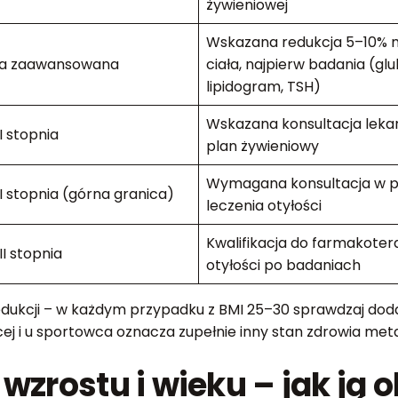
żywieniowej
Wskazana redukcja 5–10% 
a zaawansowana
ciała, najpierw badania (glu
lipidogram, TSH)
Wskazana konsultacja lekar
I stopnia
plan żywieniowy
Wymagana konsultacja w p
I stopnia (górna granica)
leczenia otyłości
Kwalifikacja do farmakotera
II stopnia
otyłości po badaniach
dukcji – w każdym przypadku z BMI 25–30 sprawdzaj dodat
cej i u sportowca oznacza zupełnie inny stan zdrowia met
zrostu i wieku – jak ją o