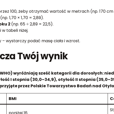
 przez 100, żeby otrzymać wartość w metrach (np. 170 cm 
u
(np. 1,70 × 1,70 = 2,89).
roku 2
(np. 65 ÷ 2,89 = 22,5).
w tabeli niżej.
y – wystarczy podać masę ciała i wzrost.
cza Twój wynik
WHO) wyróżniają sześć kategorii dla dorosłych: nie
ść I stopnia (30,0–34,9), otyłość II stopnia (35,0–39,9
przyjęte przez Polskie Towarzystwo Badań nad Otyło
BMI
C
St
poniżej 16