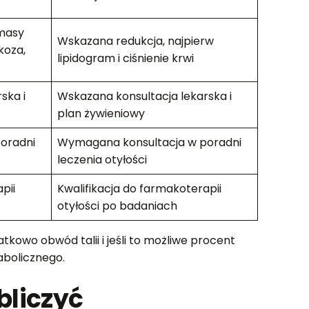
masy
Wskazana redukcja, najpierw
koza,
lipidogram i ciśnienie krwi
ska i
Wskazana konsultacja lekarska i
plan żywieniowy
oradni
Wymagana konsultacja w poradni
leczenia otyłości
pii
Kwalifikacja do farmakoterapii
otyłości po badaniach
kowo obwód talii i jeśli to możliwe procent
abolicznego.
bliczyć