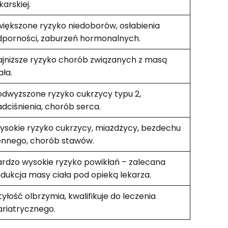
karskiej.
iększone ryzyko niedoborów, osłabienia
dporności, zaburzeń hormonalnych.
ajniższe ryzyko chorób związanych z masą
ała.
odwyższone ryzyko cukrzycy typu 2,
dciśnienia, chorób serca.
ysokie ryzyko cukrzycy, miażdżycy, bezdechu
ennego, chorób stawów.
ardzo wysokie ryzyko powikłań – zalecana
dukcja masy ciała pod opieką lekarza.
yłość olbrzymia, kwalifikuje do leczenia
ariatrycznego.