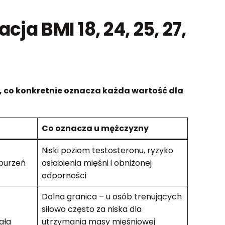
ja BMI 18, 24, 25, 27,
y, co konkretnie oznacza każda wartość dla
Co oznacza u mężczyzny
Niski poziom testosteronu, ryzyko
burzeń
osłabienia mięśni i obniżonej
odporności
Dolna granica – u osób trenujących
siłowo często za niska dla
ała
utrzymania masy mięśniowej