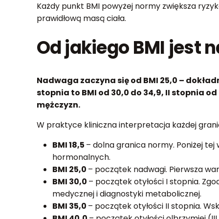
Każdy punkt BMI powyżej normy zwiększa ryzyko 
prawidłową masą ciała.
Od jakiego BMI jest 
Nadwaga zaczyna się od BMI 25,0 – dokładni
stopnia to BMI od 30,0 do 34,9, II stopnia od 
mężczyzn.
W praktyce kliniczna interpretacja każdej gran
BMI 18,5
– dolna granica normy. Poniżej tej
hormonalnych.
BMI 25,0
– początek nadwagi. Pierwsza warto
BMI 30,0
– początek otyłości I stopnia. Zg
medycznej i diagnostyki metabolicznej.
BMI 35,0
– początek otyłości II stopnia. W
BMI 40,0
– początek otyłości olbrzymiej (III