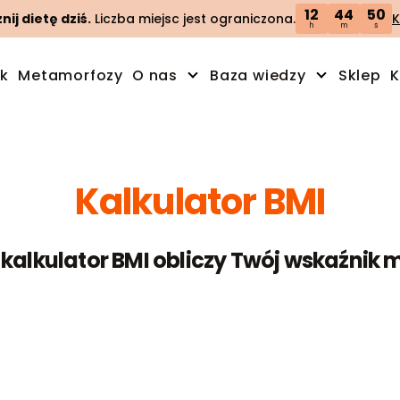
12
44
49
ij dietę dziś.
Liczba miejsc jest ograniczona.
K
h
m
s
ik
Metamorfozy
O nas
Baza wiedzy
Sklep
K
Kalkulator BMI
alkulator BMI obliczy Twój wskaźnik m