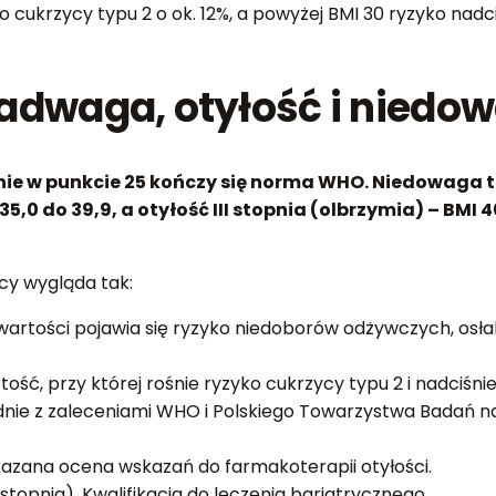
cukrzycy typu 2 o ok. 12%, a powyżej BMI 30 ryzyko nadc
nadwaga, otyłość i niedo
e w punkcie 25 kończy się norma WHO. Niedowaga to 
35,0 do 39,9, a otyłość III stopnia (olbrzymia) – BMI 4
icy wygląda tak:
 wartości pojawia się ryzyko niedoborów odżywczych, osła
ść, przy której rośnie ryzyko cukrzycy typu 2 i nadciśnie
odnie z zaleceniami WHO i Polskiego Towarzystwa Badań nad
skazana ocena wskazań do farmakoterapii otyłości.
 stopnia). Kwalifikacja do leczenia bariatrycznego.