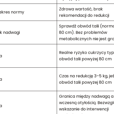
Zdrowa wartość, brak
akres normy
rekomendacji do redukcji
Sprawdź obwód talii (norma
k nadwagi
80 cm). Bez problemów
metabolicznych nie jest gr
Realne ryzyko cukrzycy typu 
a
obwód talii powyżej 80 cm
Czas na redukcję 3–5 kg, jeś
a
obwód talii powyżej 80 cm
Granica między nadwagą a
wczesną otyłością. Bezwzg
a
wskazanie do interwencji