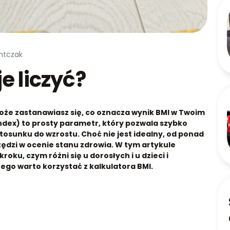
Antczak
je liczyć?
może zastanawiasz się, co oznacza wynik BMI w Twoim
dex) to prosty parametr, który pozwala szybko
tosunku do wzrostu. Choć nie jest idealny, od ponad
ędzi w ocenie stanu zdrowia. W tym artykule
oku, czym różni się u dorosłych i u dzieci i
zego warto korzystać z kalkulatora BMI.