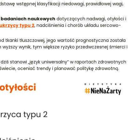
stawę wstępnej klasyfikacji niedowagi, prawidłowej wagi,
w badaniach naukowych
dotyczących nadwagi, otyłości i
ukrzycy typu 2
, nadciśnienia i chorób układu sercowo-
d tkanki tłuszczowej, jego wartość prognostyczna została
 wyższy wynik, tym większe ryzyko przedwczesnej śmierci i
o dziś stanowi „język uniwersalny” w raportach zdrowotnych
iecie, oceniać trendy i planować politykę zdrowotną.