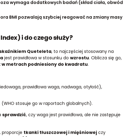
gnoza wymaga dodatkowych badań (skład ciała, obwód
latora BMI pozwalają szybciej reagować na zmiany masy
Index) i do czego służy?
skaźnikiem Queteleta
, to najczęściej stosowany na
ła
jest prawidłowa w stosunku do
wzrostu
. Oblicza się go,
st w metrach podniesiony do kwadratu
.
 niedowaga, prawidłowa waga, nadwaga, otyłość),
(WHO stosuje go w raportach globalnych).
a
sprawdzić
, czy waga jest prawidłowa, ale nie zastępuje
, proporcje
tkanki tłuszczowej i mięśniowej
czy