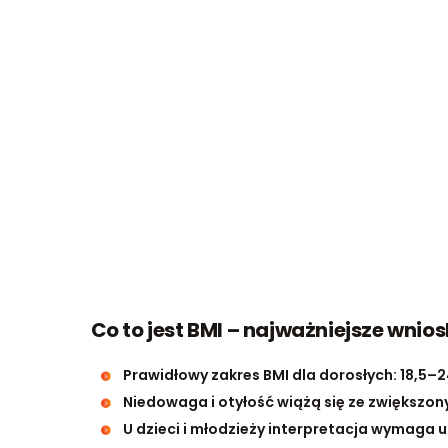
Co to jest BMI – najważniejsze wnios
Prawidłowy zakres BMI dla dorosłych: 18,5–2
Niedowaga i otyłość wiążą się ze zwiększo
U dzieci i młodzieży interpretacja wymaga u