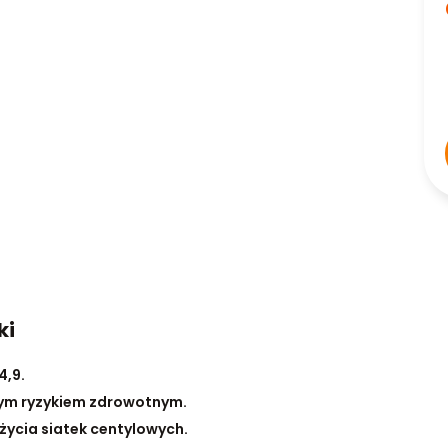
ki
4,9.
nym ryzykiem zdrowotnym.
życia siatek centylowych.