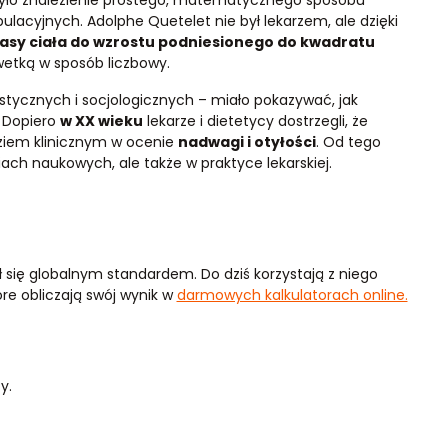
było znalezienie prostego, matematycznego sposobu
lacyjnych. Adolphe Quetelet nie był lekarzem, ale dzięki
asy ciała do wzrostu podniesionego do kwadratu
etką w sposób liczbowy.
tycznych i socjologicznych – miało pokazywać, jak
 Dopiero
w XX wieku
lekarze i dietetycy dostrzegli, że
iem klinicznym w ocenie
nadwagi i otyłości
. Od tego
ch naukowych, ale także w praktyce lekarskiej.
ał się globalnym standardem. Do dziś korzystają z niego
óre obliczają swój wynik w
darmowych kalkulatorach online.
y.