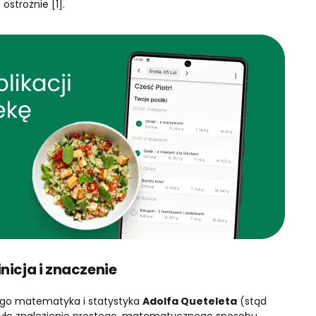
ostrożnie [1].
nicja i znaczenie
iego matematyka i statystyka
Adolfa Queteleta
(stąd