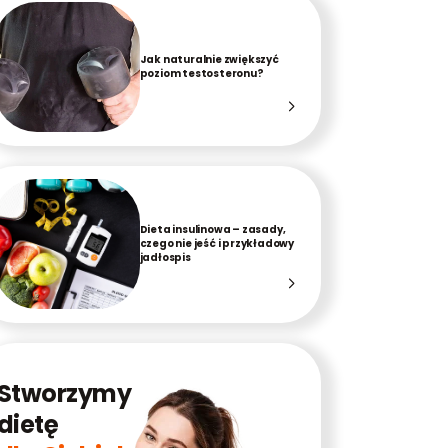
Jak naturalnie zwiększyć
poziom testosteronu?
Dieta insulinowa – zasady,
czego nie jeść i przykładowy
jadłospis
Stworzymy
dietę