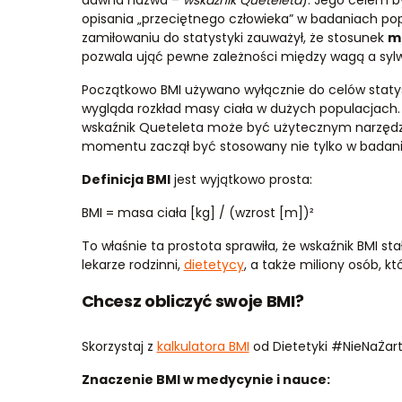
dawna nazwa –
wskaźnik Queteleta
). Jego celem 
opisania „przeciętnego człowieka” w badaniach popu
zamiłowaniu do statystyki zauważył, że stosunek
m
pozwala ująć pewne zależności między wagą a sylw
Początkowo BMI używano wyłącznie do celów statys
wygląda rozkład masy ciała w dużych populacjach.
wskaźnik Queteleta może być użytecznym narzędz
momentu zaczął być stosowany nie tylko w badania
Definicja BMI
jest wyjątkowo prosta:
BMI = masa ciała [kg] / (wzrost [m])²
To właśnie ta prostota sprawiła, że wskaźnik BMI st
lekarze rodzinni,
dietetycy
, a także miliony osób, kt
Chcesz obliczyć swoje BMI?
Skorzystaj z
kalkulatora BMI
od Dietetyki #NieNaŻart
Znaczenie BMI w medycynie i nauce: