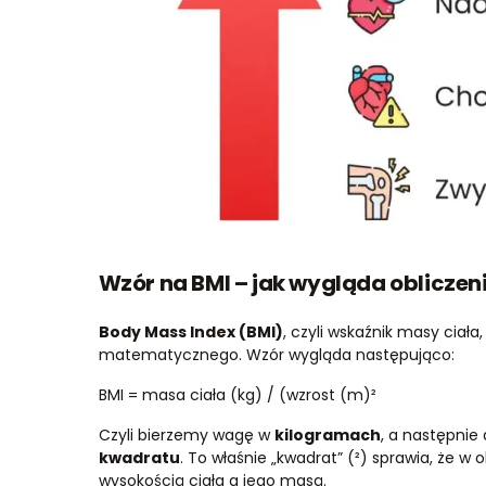
Wzór na BMI – jak wygląda obliczeni
Body Mass Index (BMI)
, czyli wskaźnik masy ciał
matematycznego. Wzór wygląda następująco:
BMI = masa ciała (kg) / (wzrost (m)²
Czyli bierzemy wagę w
kilogramach
, a następnie 
kwadratu
. To właśnie „kwadrat” (²) sprawia, że w 
wysokością ciała a jego masą.