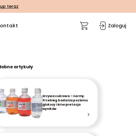
up teraz
ontakt
Zaloguj
dobne artykuły
Krzywa cukrowa – normy.
Przebieg badania poziomu
glukozy i interpretacja
wyników