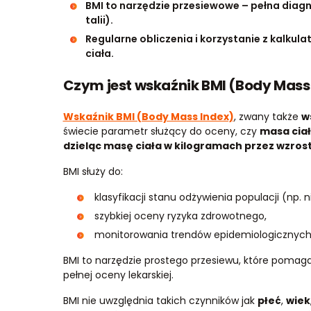
BMI to narzędzie przesiewowe – pełna dia
talii).
Regularne obliczenia i korzystanie z kalku
ciała.
Czym jest wskaźnik BMI (Body Mass 
Wskaźnik BMI (Body Mass Index)
, zwany także
w
świecie parametr służący do oceny, czy
masa cia
dzieląc masę ciała w kilogramach przez wzro
BMI służy do:
klasyfikacji stanu odżywienia populacji (np.
szybkiej oceny ryzyka zdrowotnego,
monitorowania trendów epidemiologicznych 
BMI to narzędzie prostego przesiewu, które pomag
pełnej oceny lekarskiej.
BMI nie uwzględnia takich czynników jak
płeć
,
wiek