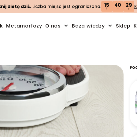
15
40
28
ij dietę dziś.
Liczba miejsc jest ograniczona.
K
h
m
s
ik
Metamorfozy
O nas
Baza wiedzy
Sklep
K
Po