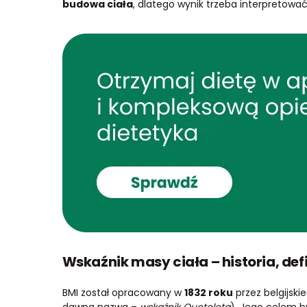
budowa ciała
, dlatego wynik trzeba interpretować 
Wskaźnik masy ciała – historia, defi
BMI został opracowany w
1832 roku
przez belgijsk