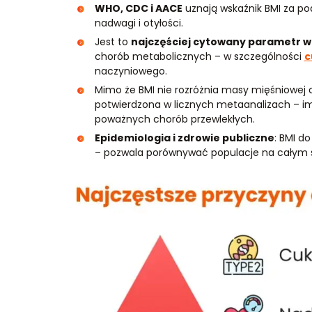
WHO, CDC i AACE
uznają wskaźnik BMI za pod
nadwagi i otyłości.
Jest to
najczęściej cytowany parametr 
chorób metabolicznych – w szczególności
c
naczyniowego.
Mimo że BMI nie rozróżnia masy mięśniowej o
potwierdzona w licznych metaanalizach – im
poważnych chorób przewlekłych.
Epidemiologia i zdrowie publiczne
: BMI d
– pozwala porównywać populacje na całym św