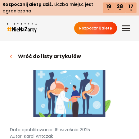
Rozpocznij dietę dziś.
Liczba miejsc jest
19
28
16
ograniczona.
h
m
s
Rozpocznij dietę
Wróć do listy artykułów
Data opublikowania: 19 września 2025
Autor: Karol Antczak