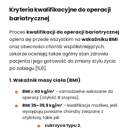
Kryteria kwalifikacyjne do operacji
bariatrycznej
Proces
kwalifikacji do operacji bariatrycznej
opiera się przede wszystkim na
wskaźniku BMI
oraz obecności chorób współistniejących.
Lekarze oceniają także ogólny stan zdrowia
pacjenta i jego gotowość do zmiany stylu życia
po zabiegu [5,6].
1. Wskaźnik masy ciała (BMI)
BMI ≥ 40 kg/m²
– samodzielne wskazanie do
operacji (otyłość III stopnia).
BMI 35–39,9 kg/m²
– kwalifikacja możliwa, jeśli
występują poważne choroby związane z
otyłością, takie jak:
cukrzyca typu 2
,