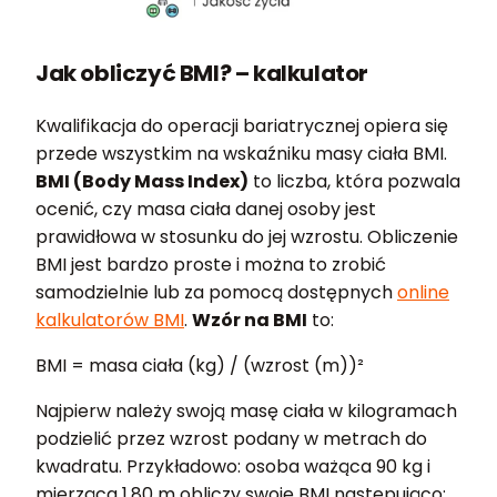
Jak obliczyć BMI? – kalkulator
Kwalifikacja do operacji bariatrycznej opiera się
przede wszystkim na wskaźniku masy ciała BMI.
BMI (Body Mass Index)
to liczba, która pozwala
ocenić, czy masa ciała danej osoby jest
prawidłowa w stosunku do jej wzrostu. Obliczenie
BMI jest bardzo proste i można to zrobić
samodzielnie lub za pomocą dostępnych
online
kalkulatorów BMI
.
Wzór na BMI
to:
BMI = masa ciała (kg) / (wzrost (m))²
Najpierw należy swoją masę ciała w kilogramach
podzielić przez wzrost podany w metrach do
kwadratu. Przykładowo: osoba ważąca 90 kg i
mierząca 1,80 m obliczy swoje BMI następująco: