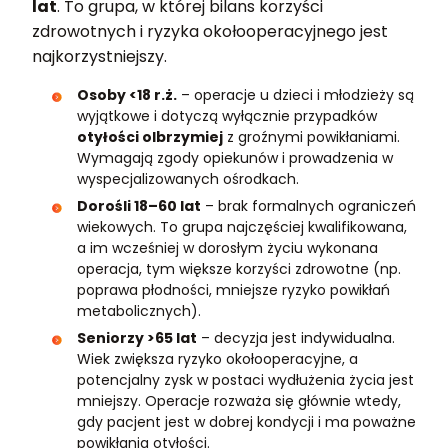
lat
. To grupa, w której bilans korzyści
zdrowotnych i ryzyka okołooperacyjnego jest
najkorzystniejszy.
Osoby <18 r.ż.
– operacje u dzieci i młodzieży są
wyjątkowe i dotyczą wyłącznie przypadków
otyłości olbrzymiej
z groźnymi powikłaniami.
Wymagają zgody opiekunów i prowadzenia w
wyspecjalizowanych ośrodkach.
Dorośli 18–60 lat
– brak formalnych ograniczeń
wiekowych. To grupa najczęściej kwalifikowana,
a im wcześniej w dorosłym życiu wykonana
operacja, tym większe korzyści zdrowotne (np.
poprawa płodności, mniejsze ryzyko powikłań
metabolicznych).
Seniorzy >65 lat
– decyzja jest indywidualna.
Wiek zwiększa ryzyko okołooperacyjne, a
potencjalny zysk w postaci wydłużenia życia jest
mniejszy. Operacje rozważa się głównie wtedy,
gdy pacjent jest w dobrej kondycji i ma poważne
powikłania otyłości.