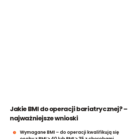
Jakie BMI do operacji bariatrycznej? –
najważniejsze wnioski
Wymagane BMI – do operacji kwalifikują się
osoby z BMI ≥ 40 lub BMI ≥ 35 z chorobami