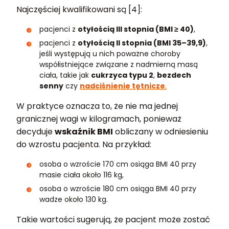
Najczęściej kwalifikowani są [4]:
pacjenci z
otyłością III stopnia (BMI ≥ 40)
,
pacjenci z
otyłością II stopnia (BMI 35–39,9)
,
jeśli występują u nich poważne choroby
współistniejące związane z nadmierną masą
ciała, takie jak
cukrzyca typu 2
,
bezdech
senny
czy
nadciśnienie tętnicze
.
W praktyce oznacza to, że nie ma jednej
granicznej wagi w kilogramach, ponieważ
decyduje
wskaźnik BMI
obliczany w odniesieniu
do wzrostu pacjenta. Na przykład:
osoba o wzroście 170 cm osiąga BMI 40 przy
masie ciała około 116 kg,
osoba o wzroście 180 cm osiąga BMI 40 przy
wadze około 130 kg.
Takie wartości sugerują, że pacjent może zostać