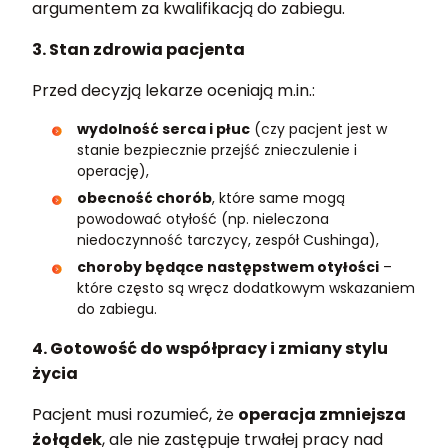
argumentem za kwalifikacją do zabiegu.
3. Stan zdrowia pacjenta
Przed decyzją lekarze oceniają m.in.:
wydolność serca i płuc
(czy pacjent jest w
stanie bezpiecznie przejść znieczulenie i
operację),
obecność chorób
, które same mogą
powodować otyłość (np. nieleczona
niedoczynność tarczycy, zespół Cushinga),
choroby będące następstwem otyłości
–
które często są wręcz dodatkowym wskazaniem
do zabiegu.
4. Gotowość do współpracy i zmiany stylu
życia
Pacjent musi rozumieć, że
operacja zmniejsza
żołądek
, ale nie zastępuje trwałej pracy nad