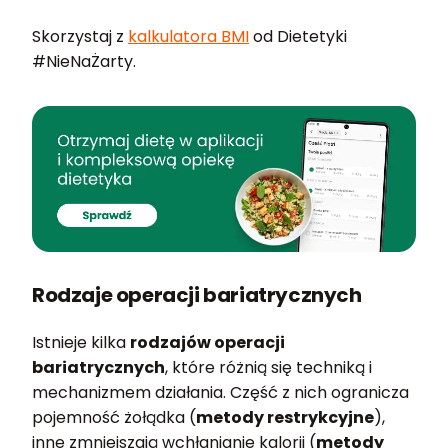
Skorzystaj z
kalkulatora BMI
od Dietetyki
#NieNaŻarty.
Rodzaje operacji bariatrycznych
Istnieje kilka
rodzajów operacji
bariatrycznych
, które różnią się techniką i
mechanizmem działania. Część z nich ogranicza
pojemność żołądka (
metody restrykcyjne
),
inne zmniejszają wchłanianie kalorii (
metody