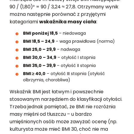
90 / (1,80)² = 90 / 3,24 ≈ 27,8. Otrzymany wynik
można następnie porównać z przyjętymi
kategoriami
wskaźnika masy ciała
:
BMI poniżej 18,5
– niedowaga
BMI 18,5 – 24,9
– waga prawidłowa (norma)
BMI 25,0 – 29,9
– nadwaga
BMI 30,0 – 34,9
– otyłość I stopnia
BMI 35,0 – 39,9
– otyłość II stopnia
BMI ≥ 40,0
– otyłość III stopnia (otyłość
olbrzymia, chorobliwa)
Wskaźnik BMI jest łatwym i powszechnie
stosowanym narzędziem do klasyfikacji otyłości.
Trzeba jednak pamiętać, że BMI nie rozróżnia
masy mięśni od tłuszczu – u bardzo
umięśnionych osób może zawyżać ocenę (np.
kulturysta może mieć BMI 30, choć nie ma