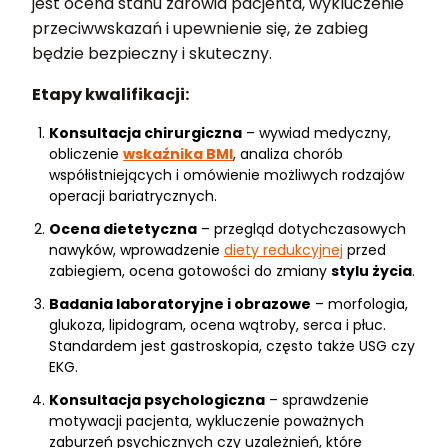
jest ocena stanu zdrowia pacjenta, wykluczenie
przeciwwskazań i upewnienie się, że zabieg
będzie bezpieczny i skuteczny.
Etapy kwalifikacji:
Konsultacja chirurgiczna
– wywiad medyczny,
obliczenie
wskaźnika BMI
, analiza chorób
współistniejących i omówienie możliwych rodzajów
operacji bariatrycznych.
Ocena dietetyczna
– przegląd dotychczasowych
nawyków, wprowadzenie
diety redukcyjnej
przed
zabiegiem, ocena gotowości do zmiany
stylu życia
.
Badania laboratoryjne i obrazowe
– morfologia,
glukoza, lipidogram, ocena wątroby, serca i płuc.
Standardem jest gastroskopia, często także USG czy
EKG.
Konsultacja psychologiczna
– sprawdzenie
motywacji pacjenta, wykluczenie poważnych
zaburzeń psychicznych czy uzależnień, które