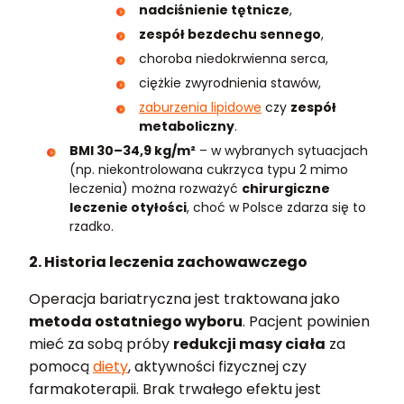
nadciśnienie tętnicze
,
zespół bezdechu sennego
,
choroba niedokrwienna serca,
ciężkie zwyrodnienia stawów,
zaburzenia lipidowe
czy
zespół
metaboliczny
.
BMI 30–34,9 kg/m²
– w wybranych sytuacjach
(np. niekontrolowana cukrzyca typu 2 mimo
leczenia) można rozważyć
chirurgiczne
leczenie otyłości
, choć w Polsce zdarza się to
rzadko.
2. Historia leczenia zachowawczego
Operacja bariatryczna jest traktowana jako
metoda ostatniego wyboru
. Pacjent powinien
mieć za sobą próby
redukcji masy ciała
za
pomocą
diety
, aktywności fizycznej czy
farmakoterapii. Brak trwałego efektu jest