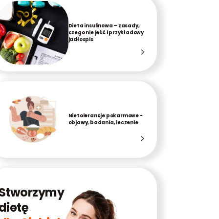
Dieta insulinowa – zasady,
czego nie jeść i przykładowy
jadłospis
Nietolerancje pokarmowe -
objawy, badania, leczenie
Stworzymy
dietę