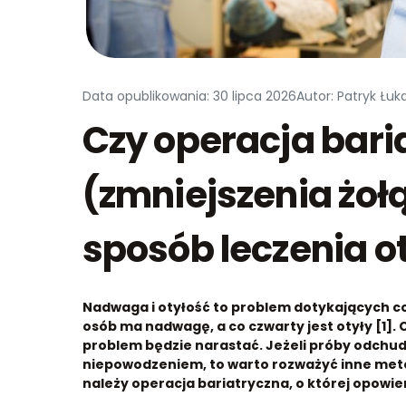
Data opublikowania: 30 lipca 2026
Autor: Patryk Łuk
Czy operacja bari
(zmniejszenia żoł
sposób leczenia o
Nadwaga i otyłość to problem dotykających cor
osób ma nadwagę, a co czwarty jest otyły [1].
problem będzie narastać. Jeżeli próby odchud
niepowodzeniem, to warto rozważyć inne metod
należy operacja bariatryczna, o której opowie