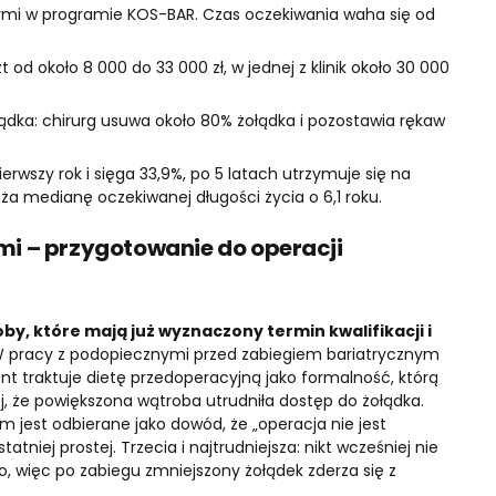
ymi w programie KOS-BAR. Czas oczekiwania waha się od
od około 8 000 do 33 000 zł, w jednej z klinik około 30 000
ądka: chirurg usuwa około 80% żołądka i pozostawia rękaw
rwszy rok i sięga 33,9%, po 5 latach utrzymuje się na
ża medianę oczekiwanej długości życia o 6,1 roku.
i – przygotowanie do operacji
by, które mają już wyznaczony termin kwalifikacji i
 pracy z podopiecznymi przed zabiegiem bariatrycznym
ent traktuje dietę przedoperacyjną jako formalność, którą
j, że powiększona wątroba utrudniła dostęp do żołądka.
m jest odbierane jako dowód, że „operacja nie jest
tniej prostej. Trzecia i najtrudniejsza: nikt wcześniej nie
 więc po zabiegu zmniejszony żołądek zderza się z