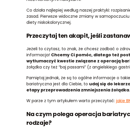
Co działa najlepiej według naszej praktyki: rozpisani
zasad. Pierwsze widoczne zmiany w samopoczuciu i
diety niskokalorycznej.
Przeczytaj ten akapit, jeśli zastan
Jeżeli to czytasz, to znak, że chcesz zadbać o zdrow
informacja!
Chcemy Ci pomóc, dlatego też postar
wytłumaczyć kwestie związane z operacją bar
żołądka czy też “baj passami” (z angielskiego gastr
Pamiętaj jednak, że są to ogólne informacje o takie
bariatryczna jest dla Ciebie, to
udaj się do lekarz
etapy przeprowadzenia zmniejszenia żołądka
W parze z tym artykułem warto przeczytać:
jakie B
Na czym polega operacja bariatryczn
rodzaje?