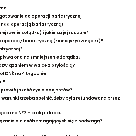
zna
gotowanie do operacji bariatrycznej
ę nad operacją bariatryczną!
jszenie żołądka) i jakie są jej rodzaje?
ieć operację bariatryczną (zmniejszyć żołądek)?
atrycznej?
 wpływa ona na zmniejszenie żołądka?
ozwiązaniem w walce z otyłością?
ół DNŻ na 4 tygodnie
ka?
prawić jakość życia pacjentów?
ie warunki trzeba spełnić, żeby była refundowana przez
ądka na NFZ – krok po kroku
iązanie dla osób zmagających się z nadwagą?