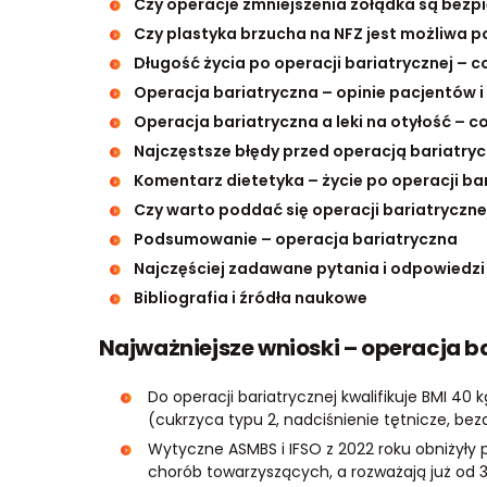
Czy operacje zmniejszenia żołądka są bezpi
Czy plastyka brzucha na NFZ jest możliwa p
Długość życia po operacji bariatrycznej – 
Operacja bariatryczna – opinie pacjentów i 
Operacja bariatryczna a leki na otyłość – c
Najczęstsze błędy przed operacją bariatrycz
Komentarz dietetyka – życie po operacji ba
Czy warto poddać się operacji bariatryczne
Podsumowanie – operacja bariatryczna
Najczęściej zadawane pytania i odpowiedzi
Bibliografia i źródła naukowe
Najważniejsze wnioski – operacja b
Do operacji bariatrycznej kwalifikuje BMI 40
(cukrzyca typu 2, nadciśnienie tętnicze, be
Wytyczne ASMBS i IFSO z 2022 roku obniżyły 
chorób towarzyszących, a rozważają już od 