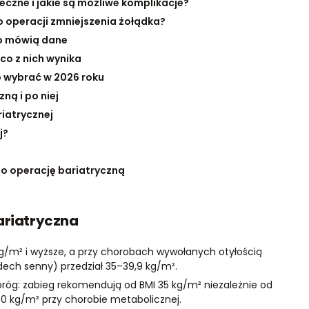
eczne i jakie są możliwe komplikacje?
o operacji zmniejszenia żołądka?
co mówią dane
co z nich wynika
o wybrać w 2026 roku
ną i po niej
riatrycznej
j?
 o operację bariatryczną
ariatryczna
 kg/m² i wyższe, a przy chorobach wywołanych otyłością
zdech senny) przedział 35–39,9 kg/m².
próg: zabieg rekomendują od BMI 35 kg/m² niezależnie od
30 kg/m² przy chorobie metabolicznej.