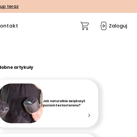
up teraz
ontakt
Zaloguj
dobne artykuły
Jak naturalnie zwiększyć
poziom testosteronu?