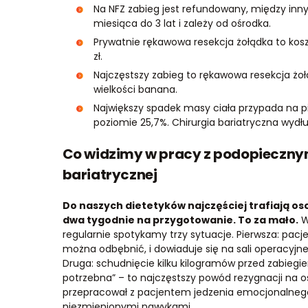
Na NFZ zabieg jest refundowany, między inn
miesiąca do 3 lat i zależy od ośrodka.
Prywatnie rękawowa resekcja żołądka to koszt 
zł.
Najczęstszy zabieg to rękawowa resekcja żoł
wielkości banana.
Największy spadek masy ciała przypada na pie
poziomie 25,7%. Chirurgia bariatryczna wydłu
Co widzimy w pracy z podopiecznym
bariatrycznej
Do naszych dietetyków najczęściej trafiają oso
dwa tygodnie na przygotowanie. To za mało.
W
regularnie spotykamy trzy sytuacje. Pierwsza: pacj
można odbębnić, i dowiaduje się na sali operacyjne
Druga: schudnięcie kilku kilogramów przed zabiegie
potrzebna” – to najczęstszy powód rezygnacji na osta
przepracował z pacjentem jedzenia emocjonalnego,
niezmienionymi nawykami.