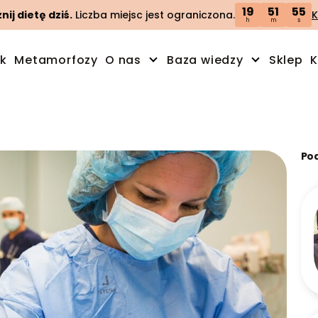
19
51
54
ij dietę dziś.
Liczba miejsc jest ograniczona.
K
h
m
s
ik
Metamorfozy
O nas
Baza wiedzy
Sklep
K
Po