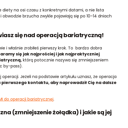
e diety na osi czasu z konkretnymi datami, a nie lista
 obwodzie brzucha zwykle pojawiają się po 10–14 dniach
awiasz się nad operacją bariatryczną!
ie i właśnie zrobiłeś pierwszy krok. To bardzo dobra
amy się jak najprościej i jak najpraktyczniej
iatryczną,
którą potocznie nazywa się zmniejszeniem
ic by-pass).
j operacji. Jeżeli na podstawie artykułu uznasz, że operacja
a pierwszego kontaktu, aby naprowadził Cię na dalsze
.
MI do operacji bariatrycznej
.
a (zmniejszenie żołądka) i jakie są jej