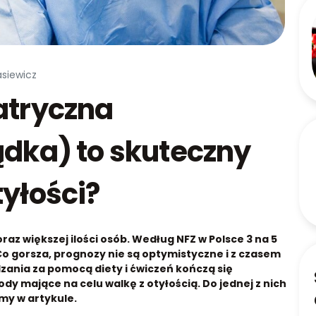
asiewicz
atryczna
ądka) to skuteczny
tyłości?
az większej ilości osób. Według NFZ w Polsce 3 na 5
 Co gorsza, prognozy nie są optymistyczne i z czasem
zania za pomocą diety i ćwiczeń kończą się
y mające na celu walkę z otyłością. Do jednej z nich
my w artykule.