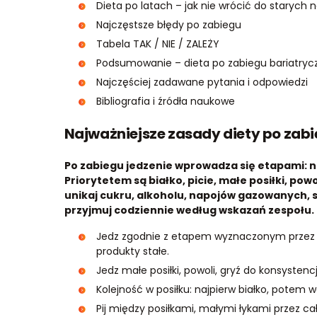
Dieta po latach – jak nie wrócić do starych
Najczęstsze błędy po zabiegu
Tabela TAK / NIE / ZALEŻY
Podsumowanie – dieta po zabiegu bariatry
Najczęściej zadawane pytania i odpowiedzi
Bibliografia i źródła naukowe
Najważniejsze zasady diety po zabi
Po zabiegu jedzenie wprowadza się etapami: nap
Priorytetem są białko, picie, małe posiłki, powo
unikaj cukru, alkoholu, napojów gazowanych, s
przyjmuj codziennie według wskazań zespołu.
Jedz zgodnie z etapem wyznaczonym przez ośr
produkty stałe.
Jedz małe posiłki, powoli, gryź do konsystenc
Kolejność w posiłku: najpierw białko, potem
Pij między posiłkami, małymi łykami przez cały