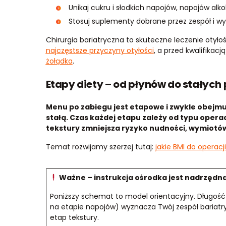
Unikaj cukru i słodkich napojów, napojów a
Stosuj suplementy dobrane przez zespół i wy
Chirurgia bariatryczna to skuteczne leczenie otył
najczęstsze przyczyny otyłości
, a przed kwalifikacj
żołądka
.
Etapy diety – od płynów do stałych
Menu po zabiegu jest etapowe i zwykle obejmuje 
stałą. Czas każdej etapu zależy od typu operac
tekstury zmniejsza ryzyko nudności, wymiotów 
Temat rozwijamy szerzej tutaj:
jakie BMI do operacj
Ważne – instrukcja ośrodka jest nadrzędn
Poniższy schemat to model orientacyjny. Długość 
na etapie napojów) wyznacza Twój zespół bariatrycz
etap tekstury.