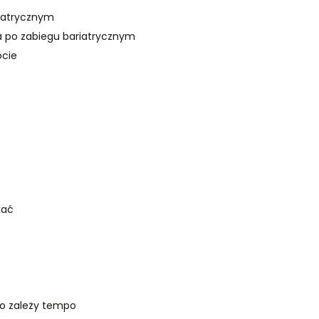
riatrycznym
a po zabiegu bariatrycznym
ócie
kać
go zależy tempo