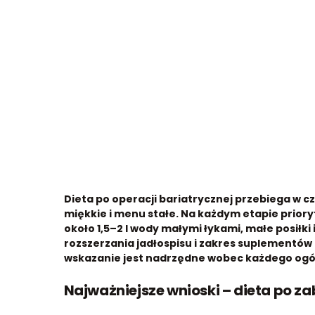
Dieta po operacji bariatrycznej przebiega w cz
miękkie i menu stałe. Na każdym etapie prior
około 1,5–2 l wody małymi łykami, małe posiłki
rozszerzania jadłospisu i zakres suplementów z
wskazanie jest nadrzędne wobec każdego ogó
Najważniejsze wnioski – dieta po z