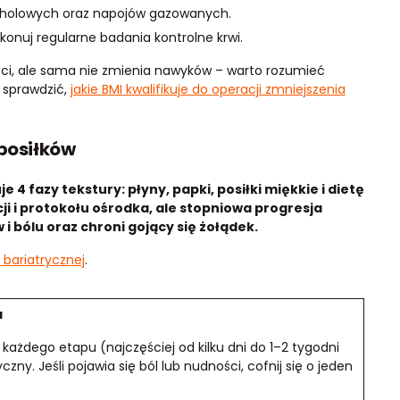
lkoholowych oraz napojów gazowanych.
konuj regularne badania kontrolne krwi.
ości, ale sama nie zmienia nawyków – warto rozumieć
ą sprawdzić,
jakie BMI kwalifikuje do operacji zmniejszenia
 posiłków
4 fazy tekstury: płyny, papki, posiłki miękkie i dietę
ji i protokołu ośrodka, ale stopniowa progresja
i bólu oraz chroni gojący się żołądek.
i bariatrycznej
.
a
każdego etapu (najczęściej od kilku dni do 1–2 tygodni
ny. Jeśli pojawia się ból lub nudności, cofnij się o jeden