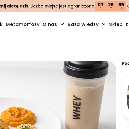
07
25
53
ij dietę dziś.
Liczba miejsc jest ograniczona.
K
h
m
s
ik
Metamorfozy
O nas
Baza wiedzy
Sklep
K
Po