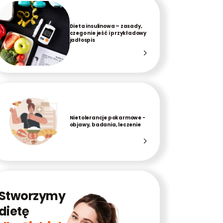
Dieta insulinowa – zasady,
czego nie jeść i przykładowy
jadłospis
Nietolerancje pokarmowe -
objawy, badania, leczenie
Stworzymy
dietę