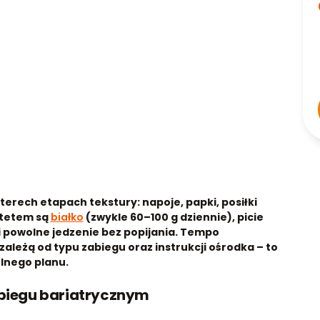
terech etapach tekstury: napoje, papki, posiłki
ytetem są
białko
(zwykle 60–100 g dziennie), picie
 i powolne jedzenie bez popijania. Tempo
ależą od typu zabiegu oraz instrukcji ośrodka – to
lnego planu.
abiegu bariatrycznym