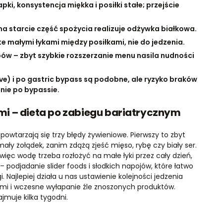
ki, konsystencja miękka i posiłki stałe; przejście
 na starcie część spożycia realizuje odżywka białkowa.
te małymi łykami między posiłkami, nie do jedzenia.
apów – zbyt szybkie rozszerzanie menu nasila nudności
ve) i po gastric bypass są podobne, ale ryzyko braków
ie po bypassie.
i – dieta po zabiegu bariatrycznym
owtarzają się trzy błędy żywieniowe. Pierwszy to zbyt
 mały żołądek, zanim zdążą zjeść mięso, rybę czy biały ser.
, więc wodę trzeba rozłożyć na małe łyki przez cały dzień,
 podjadanie slider foods i słodkich napojów, które łatwo
 Najlepiej działa u nas ustawienie kolejności jedzenia
kami i wczesne wyłapanie źle znoszonych produktów.
muje kilka tygodni.