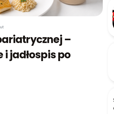
cut
bariatrycznej –
e i jadłospis po