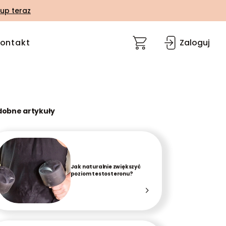
up teraz
ontakt
Zaloguj
dobne artykuły
Jak naturalnie zwiększyć
poziom testosteronu?