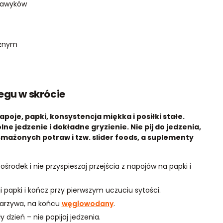
 nawyków
cznym
egu w skrócie
oje, papki, konsystencja miękka i posiłki stałe.
lne jedzenie i dokładne gryzienie. Nie pij do jedzenia,
mażonych potraw i tzw. slider foods, a suplementy
odek i nie przyspieszaj przejścia z napojów na papki i
ji papki i kończ przy pierwszym uczuciu sytości.
 warzywa, na końcu
węglowodany
.
 dzień – nie popijaj jedzenia.