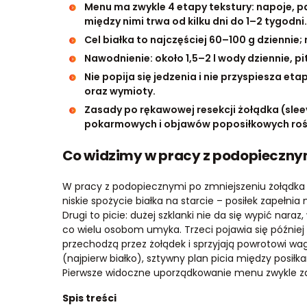
Menu ma zwykle 4 etapy tekstury: napoje, pap
między nimi trwa od kilku dni do 1–2 tygodni.
Cel białka to najczęściej 60–100 g dziennie;
Nawodnienie: około 1,5–2 l wody dziennie, pi
Nie popija się jedzenia i nie przyspiesza et
oraz wymioty.
Zasady po rękawowej resekcji żołądka (slee
pokarmowych i objawów poposiłkowych rośn
Co widzimy w pracy z podopiecznym
W pracy z podopiecznymi po zmniejszeniu żołądka p
niskie spożycie białka na starcie – posiłek zapełnia
Drugi to picie: dużej szklanki nie da się wypić naraz
co wielu osobom umyka. Trzeci pojawia się później –
przechodzą przez żołądek i sprzyjają powrotowi wagi.
(najpierw białko), sztywny plan picia między posił
Pierwsze widoczne uporządkowanie menu zwykle zaj
Spis treści