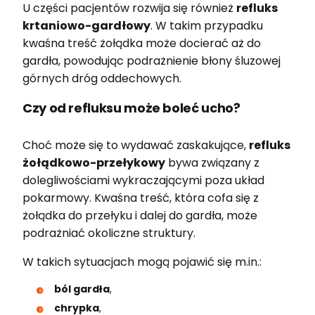
U części pacjentów rozwija się również
refluks
krtaniowo-gardłowy
. W takim przypadku
kwaśna treść żołądka może docierać aż do
gardła, powodując podrażnienie błony śluzowej
górnych dróg oddechowych.
Czy od refluksu może boleć ucho?
Choć może się to wydawać zaskakujące,
refluks
żołądkowo-przełykowy
bywa związany z
dolegliwościami wykraczającymi poza układ
pokarmowy. Kwaśna treść, która cofa się z
żołądka do przełyku i dalej do gardła, może
podrażniać okoliczne struktury.
W takich sytuacjach mogą pojawić się m.in.:
ból gardła
,
chrypka
,