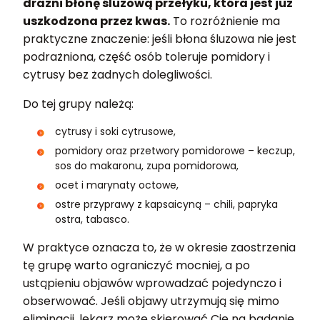
drażni błonę śluzową przełyku, która jest już
uszkodzona przez kwas.
To rozróżnienie ma
praktyczne znaczenie: jeśli błona śluzowa nie jest
podrażniona, część osób toleruje pomidory i
cytrusy bez żadnych dolegliwości.
Do tej grupy należą:
cytrusy i soki cytrusowe,
pomidory oraz przetwory pomidorowe – keczup,
sos do makaronu, zupa pomidorowa,
ocet i marynaty octowe,
ostre przyprawy z kapsaicyną – chili, papryka
ostra, tabasco.
W praktyce oznacza to, że w okresie zaostrzenia
tę grupę warto ograniczyć mocniej, a po
ustąpieniu objawów wprowadzać pojedynczo i
obserwować. Jeśli objawy utrzymują się mimo
eliminacji, lekarz może skierować Cię na badanie