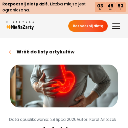
Rozpocznij dietę dziś.
Liczba miejsc jest
03
45
51
ograniczona.
h
m
s
Rozpocznij dietę
Wróć do listy artykułów
Data opublikowania: 29 lipca 2026
Autor: Karol Antczak