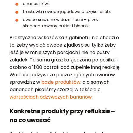
ananas i kiwi,
truskawki i owoce jagodowe u części osób,
owoce suszone w dużej ilości – przez
skoncentrowany cukier i błonnik.
Praktyczna wskazówka z gabinetu: nie chodzi o
to, żeby wyciąć owoce z jadłospisu, tylko żeby
jeść je w mniejszych porcjach i nie na pusty
żołądek. Ta sama gruszka zjedzona po posiłku i
osobno o 11:00 potrafi dać zupełnie inną reakcję.
Wartości odżywcze poszczególnych owoców
sprawdzisz w
bazie produktów
, a o samych
bananach pisaliśmy szerzej w tekście o
wartościach odżywczych bananów
.
Konkretne produkty przy refluksie –
na co uważać