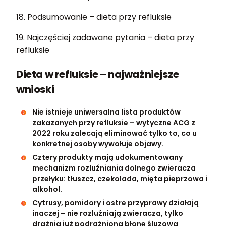
18. Podsumowanie – dieta przy refluksie
19. Najczęściej zadawane pytania – dieta przy
refluksie
Dieta w refluksie – najważniejsze
wnioski
Nie istnieje uniwersalna lista produktów
zakazanych przy refluksie – wytyczne ACG z
2022 roku zalecają eliminować tylko to, co u
konkretnej osoby wywołuje objawy.
Cztery produkty mają udokumentowany
mechanizm rozluźniania dolnego zwieracza
przełyku: tłuszcz, czekolada, mięta pieprzowa i
alkohol.
Cytrusy, pomidory i ostre przyprawy działają
inaczej – nie rozluźniają zwieracza, tylko
drażnią już podrażnioną błonę śluzową