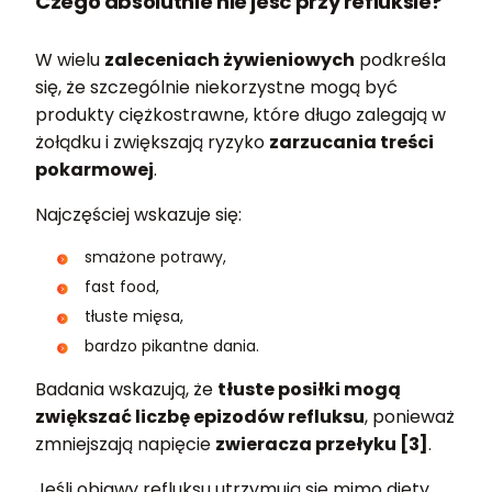
Czego absolutnie nie jeść przy refluksie?
W wielu
zaleceniach żywieniowych
podkreśla
się, że szczególnie niekorzystne mogą być
produkty ciężkostrawne, które długo zalegają w
żołądku i zwiększają ryzyko
zarzucania treści
pokarmowej
.
Najczęściej wskazuje się:
smażone potrawy,
fast food,
tłuste mięsa,
bardzo pikantne dania.
Badania wskazują, że
tłuste posiłki mogą
zwiększać liczbę epizodów refluksu
, ponieważ
zmniejszają napięcie
zwieracza przełyku [3]
.
Jeśli objawy refluksu utrzymują się mimo diety,