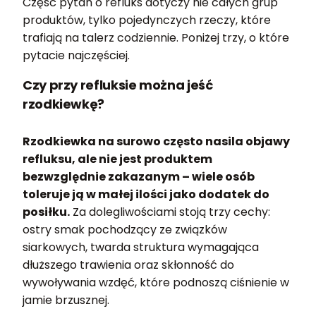
Część pytań o refluks dotyczy nie całych grup
produktów, tylko pojedynczych rzeczy, które
trafiają na talerz codziennie. Poniżej trzy, o które
pytacie najczęściej.
Czy przy refluksie można jeść
rzodkiewkę?
Rzodkiewka na surowo często nasila objawy
refluksu, ale nie jest produktem
bezwzględnie zakazanym – wiele osób
toleruje ją w małej ilości jako dodatek do
posiłku.
Za dolegliwościami stoją trzy cechy:
ostry smak pochodzący ze związków
siarkowych, twarda struktura wymagająca
dłuższego trawienia oraz skłonność do
wywoływania wzdęć, które podnoszą ciśnienie w
jamie brzusznej.