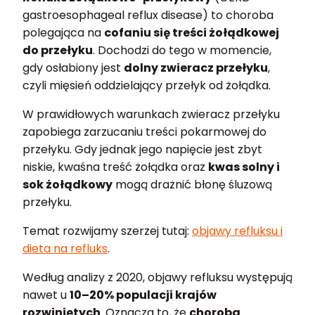
gastroesophageal reflux disease) to choroba
polegająca na
cofaniu się treści żołądkowej
do przełyku
. Dochodzi do tego w momencie,
gdy osłabiony jest
dolny zwieracz przełyku
,
czyli mięsień oddzielający przełyk od żołądka.
W prawidłowych warunkach zwieracz przełyku
zapobiega zarzucaniu treści pokarmowej do
przełyku. Gdy jednak jego napięcie jest zbyt
niskie, kwaśna treść żołądka oraz
kwas solny i
sok żołądkowy
mogą drażnić błonę śluzową
przełyku.
Temat rozwijamy szerzej tutaj:
objawy refluksu i
dieta na refluks
.
Według analizy z 2020, objawy refluksu występują
nawet u
10–20% populacji krajów
rozwiniętych
. Oznacza to, że
choroba