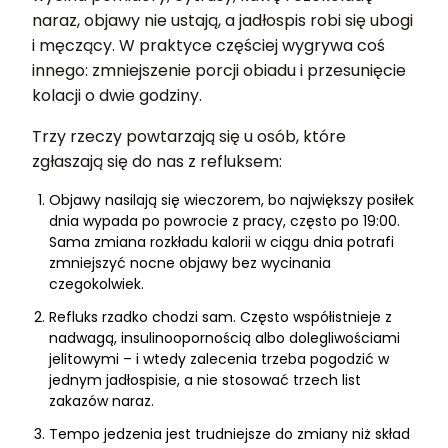
naraz, objawy nie ustają, a jadłospis robi się ubogi
i męczący. W praktyce częściej wygrywa coś
innego: zmniejszenie porcji obiadu i przesunięcie
kolacji o dwie godziny.
Trzy rzeczy powtarzają się u osób, które
zgłaszają się do nas z refluksem:
Objawy nasilają się wieczorem, bo największy posiłek
dnia wypada po powrocie z pracy, często po 19:00.
Sama zmiana rozkładu kalorii w ciągu dnia potrafi
zmniejszyć nocne objawy bez wycinania
czegokolwiek.
Refluks rzadko chodzi sam. Często współistnieje z
nadwagą, insulinoopornością albo dolegliwościami
jelitowymi – i wtedy zalecenia trzeba pogodzić w
jednym jadłospisie, a nie stosować trzech list
zakazów naraz.
Tempo jedzenia jest trudniejsze do zmiany niż skład