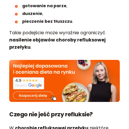
gotowanie na parze
,
duszenie
,
pieczenie bez tłuszczu
.
Takie podejście może wyraźnie ograniczyć
nasilenie objawów choroby refluksowej
przełyku
.
Czego nie jeść przy refluksie?
W
chorobie refluksowej przełyku
niektóre