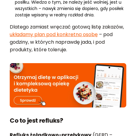
posiłku. Wiedza o tym, że należy jeść wolniej, jest u
wszystkich – nawyk zmienia się dopiero, gdy posiłek
zostaje wpisany w realny rozkład dnia.
Dlatego zamiast wręczać gotową listę zakazów,
układamy plan pod konkretną osobę
– pod
godziny, w których naprawdę jada, i pod
produkty, które toleruje.
Co to jest refluks?
Refluks żołądkowo-przełykowy
(GERD –