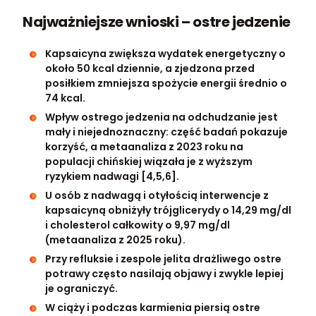
Najważniejsze wnioski – ostre jedzenie
Kapsaicyna zwiększa wydatek energetyczny o
około 50 kcal dziennie, a zjedzona przed
posiłkiem zmniejsza spożycie energii średnio o
74 kcal.
Wpływ ostrego jedzenia na odchudzanie jest
mały i niejednoznaczny: część badań pokazuje
korzyść, a metaanaliza z 2023 roku na
populacji chińskiej wiązała je z wyższym
ryzykiem nadwagi [4,5,6].
U osób z nadwagą i otyłością interwencje z
kapsaicyną obniżyły trójglicerydy o 14,29 mg/dl
i cholesterol całkowity o 9,97 mg/dl
(metaanaliza z 2025 roku).
Przy refluksie i zespole jelita drażliwego ostre
potrawy często nasilają objawy i zwykle lepiej
je ograniczyć.
W ciąży i podczas karmienia piersią ostre