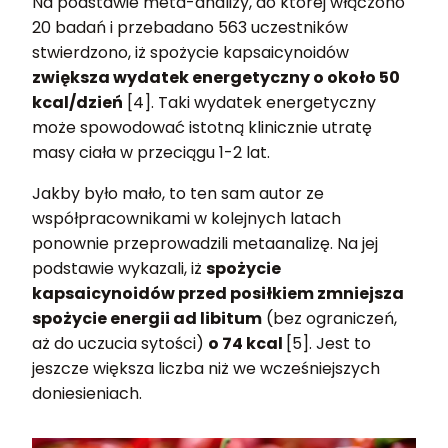
Na podstawie meta-analizy, do której włączono
20 badań i przebadano 563 uczestników
stwierdzono, iż spożycie kapsaicynoidów
zwiększa wydatek energetyczny o około 50
kcal/dzień
[4]. Taki wydatek energetyczny
może spowodować istotną klinicznie utratę
masy ciała w przeciągu 1-2 lat.
Jakby było mało, to ten sam autor ze
współpracownikami w kolejnych latach
ponownie przeprowadzili metaanalizę. Na jej
podstawie wykazali, iż
spożycie
kapsaicynoidów przed posiłkiem zmniejsza
spożycie energii ad libitum
(bez ograniczeń,
aż do uczucia sytości)
o 74 kcal
[5]. Jest to
jeszcze większa liczba niż we wcześniejszych
doniesieniach.