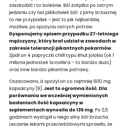
zaszkodzić i to boleśnie. Ból żołądka po ostrym
jedzeniu czy też jakikolwiek ból z jamy brzusznej
to nie przypadek – jest to jak najbardziej
możliwe, po spożyciu ostrych potraw.
Dysponujemy opisem przypadku 27-letniego
mężczyzny, który brał udział w zawodach w
zakresie tolerancji pikantnych pokarmów
.
Zjadł on 4 papryczki chilli typu Bhut jolokia (ok 1
miliona jednostek Scoville’a – to bardzo dużo)
oraz inne bardzo pikantne potrawy.
Oszacowano, iż spożył on co najmniej 600 mg
kapsaicyny [9].
Jest to ogromna ilość. Dla
porównania we wcześniej wymienionych
badaniach ilość kapsaicyny w
suplementach wynosiła do 135 mg
. Po 2,5
godzinach wystąpił u niego silny ból brzucha.
Leczenie lekami przeciwbólowymi sprawiło, że