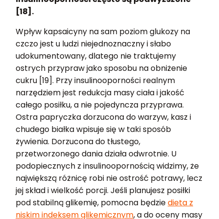
[18].
Wpływ kapsaicyny na sam poziom glukozy na
czczo jest u ludzi niejednoznaczny i słabo
udokumentowany, dlatego nie traktujemy
ostrych przypraw jako sposobu na obniżenie
cukru [19]. Przy insulinooporności realnym
narzędziem jest redukcja masy ciała i jakość
całego posiłku, a nie pojedyncza przyprawa.
Ostra papryczka dorzucona do warzyw, kasz i
chudego białka wpisuje się w taki sposób
żywienia. Dorzucona do tłustego,
przetworzonego dania działa odwrotnie. U
podopiecznych z insulinoopornością widzimy, że
największą różnicę robi nie ostrość potrawy, lecz
jej skład i wielkość porcji. Jeśli planujesz posiłki
pod stabilną glikemię, pomocna będzie
dieta z
niskim indeksem glikemicznym
, a do oceny masy