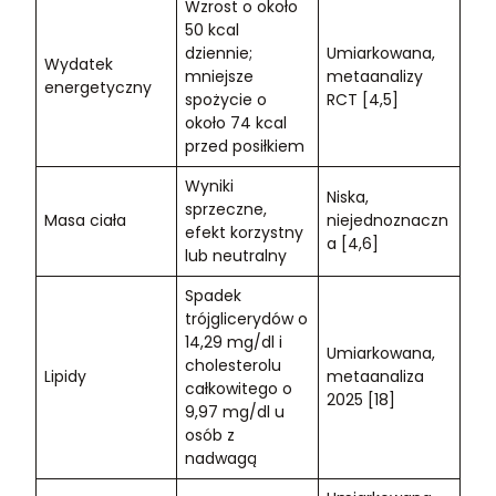
Wzrost o około
50 kcal
dziennie;
Umiarkowana,
Wydatek
mniejsze
metaanalizy
energetyczny
spożycie o
RCT [4,5]
około 74 kcal
przed posiłkiem
Wyniki
Niska,
sprzeczne,
Masa ciała
niejednoznaczn
efekt korzystny
a [4,6]
lub neutralny
Spadek
trójglicerydów o
14,29 mg/dl i
Umiarkowana,
cholesterolu
Lipidy
metaanaliza
całkowitego o
2025 [18]
9,97 mg/dl u
osób z
nadwagą