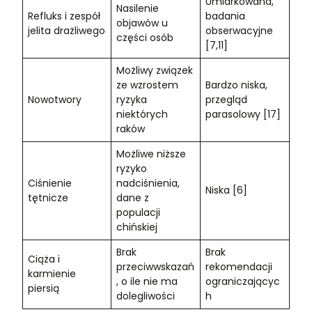
Umiarkowana,
Nasilenie
Refluks i zespół
badania
objawów u
jelita drażliwego
obserwacyjne
części osób
[7,11]
Możliwy związek
ze wzrostem
Bardzo niska,
Nowotwory
ryzyka
przegląd
niektórych
parasolowy [17]
raków
Możliwe niższe
ryzyko
Ciśnienie
nadciśnienia,
Niska [6]
tętnicze
dane z
populacji
chińskiej
Brak
Brak
Ciąża i
przeciwwskazań
rekomendacji
karmienie
, o ile nie ma
ograniczającyc
piersią
dolegliwości
h