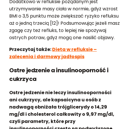
Dodatkowo w refluksie pożądanym jest
utrzymywanie masy ciała w normie, gdyż wzrost
BMI o 3,5 punktu może zwiększać ryzyko refluksu
aż o jedną trzecią [12]! Podsumowując jeżeli masz
zgagę czy też refluks, to lepiej nie spożywaj
ostrych potraw, gdyż mogą one nasilić objawy.
Przeczytaj także:
Dieta w refluksie –
zalecenia i darmowy jadłospis
Ostre jedzenie a insulinooporność i
cukrzyca
Ostre jedzenie nie leczy insulinooporności
ani cukrzycy, ale kapsaicyna u osób z
nadwagą obniżała trójglicerydy o 14,29
mg/dl i cholesterol całkowity o 9,97 mg/dl,
czyli parametry, które przy
insulinooporności często są podwyższone