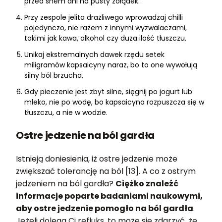
przed snem ani na pusty żołądek.
Przy zespole jelita drażliwego wprowadzaj chilli
pojedynczo, nie razem z innymi wyzwalaczami,
takimi jak kawa, alkohol czy duża ilość tłuszczu.
Unikaj ekstremalnych dawek rzędu setek
miligramów kapsaicyny naraz, bo to one wywołują
silny ból brzucha.
Gdy pieczenie jest zbyt silne, sięgnij po jogurt lub
mleko, nie po wodę, bo kapsaicyna rozpuszcza się w
tłuszczu, a nie w wodzie.
Ostre jedzenie na ból gardła
Istnieją doniesienia, iż ostre jedzenie może
zwiększać tolerancję na ból [13]. A co z ostrym
jedzeniem na ból gardła?
Ciężko znaleźć
informacje poparte badaniami naukowymi,
aby ostre jedzenie pomogło na ból gardła
.
Jeżeli dolega Ci refluks, to może się zdarzyć, że