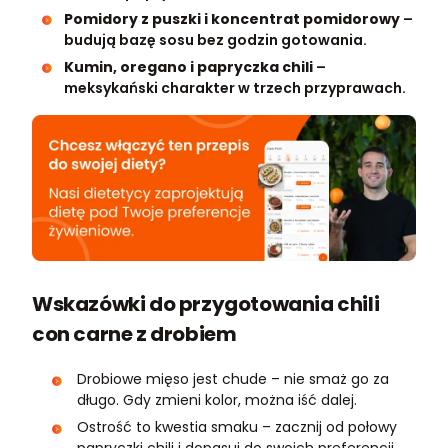
Pomidory z puszki i koncentrat pomidorowy
–
budują bazę sosu bez godzin gotowania.
Kumin, oregano i papryczka chili
–
meksykański charakter w trzech przyprawach.
Wskazówki do przygotowania chili
con carne z drobiem
Drobiowe mięso jest chude – nie smaż go za
długo. Gdy zmieni kolor, można iść dalej.
Ostrość to kwestia smaku – zacznij od połowy
papryczki chili i dopasuj do swoich preferencji.