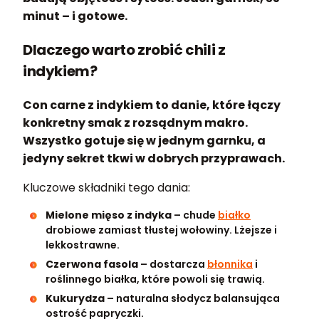
minut – i gotowe.
Dlaczego warto zrobić chili z
indykiem?
Con carne z indykiem to danie, które łączy
konkretny smak z rozsądnym makro.
Wszystko gotuje się w jednym garnku, a
jedyny sekret tkwi w dobrych przyprawach.
Kluczowe składniki tego dania:
Mielone mięso z indyka
– chude
białko
drobiowe zamiast tłustej wołowiny. Lżejsze i
lekkostrawne.
Czerwona fasola
– dostarcza
błonnika
i
roślinnego białka, które powoli się trawią.
Kukurydza
– naturalna słodycz balansująca
ostrość papryczki.