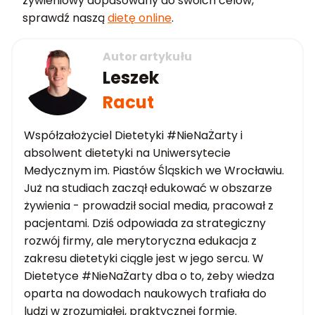
żywieniowy dopasowany do swoich celów,
sprawdź naszą
dietę online
.
Autor artykułu
Leszek
Racut
Współzałożyciel Dietetyki #NieNaŻarty i
absolwent dietetyki na Uniwersytecie
Medycznym im. Piastów Śląskich we Wrocławiu.
Już na studiach zaczął edukować w obszarze
żywienia - prowadził social media, pracował z
pacjentami. Dziś odpowiada za strategiczny
rozwój firmy, ale merytoryczna edukacja z
zakresu dietetyki ciągle jest w jego sercu. W
Dietetyce #NieNaŻarty dba o to, żeby wiedza
oparta na dowodach naukowych trafiała do
ludzi w zrozumiałej, praktycznej formie.