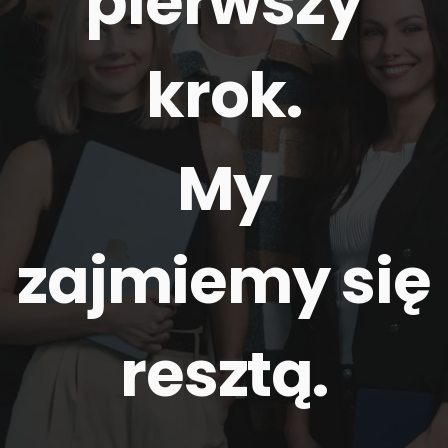
pierwszy
krok.
My
zajmiemy się
resztą
.