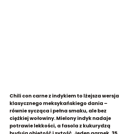
Chili con carne z indykiem to lżejsza wersja
klasycznego meksykańskiego dania –
równie sycząca i pełna smaku, ale bez
ciężkiej wołowiny. Mielony indyk nadaje
potrawie lekkości, a fasola z kukurydzą
budują objętość i sytość. Jeden garnek, 35