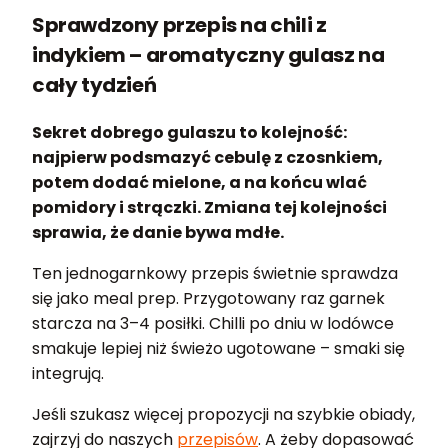
Sprawdzony przepis na chili z
indykiem – aromatyczny gulasz na
cały tydzień
Sekret dobrego gulaszu to kolejność:
najpierw podsmazyć cebulę z czosnkiem,
potem dodać mielone, a na końcu wlać
pomidory i strączki. Zmiana tej kolejności
sprawia, że danie bywa mdłe.
Ten jednogarnkowy przepis świetnie sprawdza
się jako meal prep. Przygotowany raz garnek
starcza na 3–4 posiłki. Chilli po dniu w lodówce
smakuje lepiej niż świeżo ugotowane – smaki się
integrują.
Jeśli szukasz więcej propozycji na szybkie obiady,
zajrzyj do naszych
przepisów
. A żeby dopasować