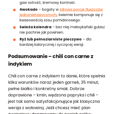
gasi ostrość, kremowy kontrast.
Awokado
– bogaty w
zdrową porcję tłuszczów
jednonienasyconych
, świetnie komponuje się z
kwasowością sosu pomidorowego.
świeża kolendra
– bez niej meksykański gulasz
nie pachnie jak powinien.
Ryż lub pełnoziarniste pieczywo
– dla
bardziej kalorycznej i syczącej wersji.
Podsumowanie – chili con carne z
indykiem
Chili con carne z indykiem to danie, które spełnia
kilka warunków naraz: jeden garnek, 35 minut,
pełne białko i konkretny smak. Dobrze
doprawione – kmin, wędzona papryka i chili –
jest tak samo satysfakcjonujące jak klasyczna
wersja z wołowiną. Jeśli chcesz mieć plan