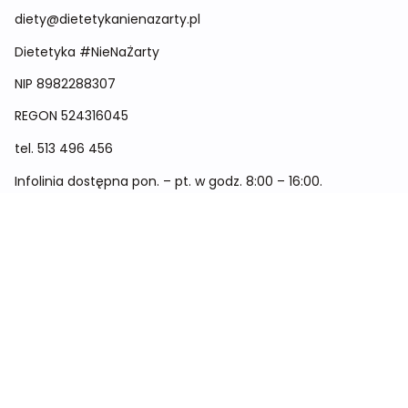
diety@dietetykanienazarty.pl
Dietetyka #NieNaŻarty
NIP 8982288307
REGON
524316045
tel.
513 496 456
Infolinia dostępna pon. – pt. w godz. 8:00 – 16:00.
Menu
Cennik
Dieta dla kobiet
Dieta dla mężczyzn
Dieta dla dzieci
Dieta dla dwóch osób