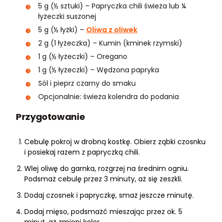
5 g (½ sztuki) – Papryczka chili świeża lub ¼
łyżeczki suszonej
5 g (½ łyżki) –
Oliwa z oliwek
2 g (1 łyżeczka) – Kumin (kminek rzymski)
1 g (½ łyżeczki) – Oregano
1 g (½ łyżeczki) – Wędzona papryka
Sól i pieprz czarny do smaku
Opcjonalnie: świeża kolendra do podania
Przygotowanie
Cebulę pokroj w drobną kostkę. Obierz ząbki czosnku
i posiekaj razem z papryczką chili.
Wlej oliwę do garnka, rozgrzej na średnim ogniu.
Podsmaż cebulę przez 3 minuty, aż się zeszkli.
Dodaj czosnek i papryczkę, smaż jeszcze minutę.
Dodaj mięso, podsmażć mieszając przez ok. 5