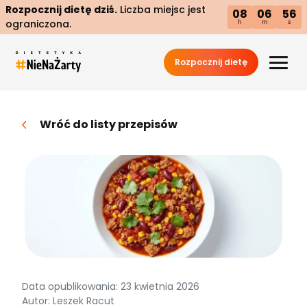
Rozpocznij dietę dziś.
Liczba miejsc jest
08
06
55
ograniczona.
h
m
s
Rozpocznij dietę
Wróć do listy przepisów
Data opublikowania: 23 kwietnia 2026
Autor: Leszek Racut