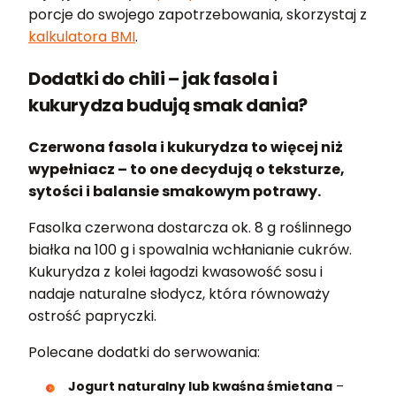
porcje do swojego zapotrzebowania, skorzystaj z
kalkulatora BMI
.
Dodatki do chili – jak fasola i
kukurydza budują smak dania?
Czerwona fasola i kukurydza to więcej niż
wypełniacz – to one decydują o teksturze,
sytości i balansie smakowym potrawy.
Fasolka czerwona dostarcza ok. 8 g roślinnego
białka na 100 g i spowalnia wchłanianie cukrów.
Kukurydza z kolei łagodzi kwasowość sosu i
nadaje naturalne słodycz, która równoważy
ostrość papryczki.
Polecane dodatki do serwowania:
Jogurt naturalny lub kwaśna śmietana
–