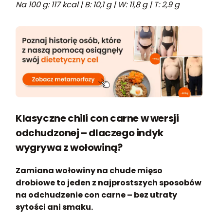
Na 100 g: 117 kcal | B: 10,1 g | W: 11,8 g | T: 2,9 g
Klasyczne chili con carne w wersji
odchudzonej – dlaczego indyk
wygrywa z wołowiną?
Zamiana wołowiny na chude mięso
drobiowe to jeden z najprostszych sposobów
na odchudzenie con carne – bez utraty
sytości ani smaku.