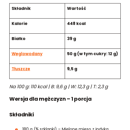
Składnik
Wartość
Kalorie
448 kcal
Białko
39 g
Węglowodany
50 g (w tym cukry: 12 g)
Tłuszcze
9,5 g
Na 100 g: 110 kcal | B: 9,6 g | W: 12,3 g | T: 2,3 g
Wersja dla mężczyzn – 1 porcja
Składniki
180 g (¾ szklanki) – Mielone mięso z indyka