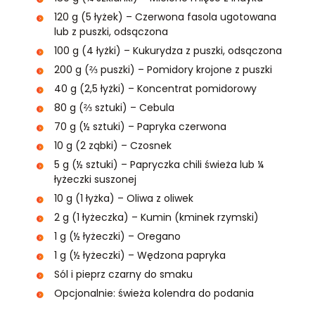
120 g (5 łyżek) – Czerwona fasola ugotowana
lub z puszki, odsączona
100 g (4 łyżki) – Kukurydza z puszki, odsączona
200 g (⅔ puszki) – Pomidory krojone z puszki
40 g (2,5 łyżki) – Koncentrat pomidorowy
80 g (⅔ sztuki) – Cebula
70 g (½ sztuki) – Papryka czerwona
10 g (2 ząbki) – Czosnek
5 g (½ sztuki) – Papryczka chili świeża lub ¼
łyżeczki suszonej
10 g (1 łyżka) – Oliwa z oliwek
2 g (1 łyżeczka) – Kumin (kminek rzymski)
1 g (½ łyżeczki) – Oregano
1 g (½ łyżeczki) – Wędzona papryka
Sól i pieprz czarny do smaku
Opcjonalnie: świeża kolendra do podania