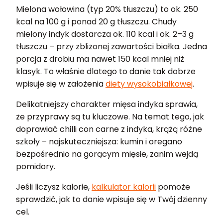
Mielona wołowina (typ 20% tłuszczu) to ok. 250
kcal na 100 g i ponad 20 g tłuszczu. Chudy
mielony indyk dostarcza ok. 110 kcal i ok. 2–3 g
tłuszczu – przy zbliżonej zawartości białka. Jedna
porcja z drobiu ma nawet 150 kcal mniej niż
klasyk. To właśnie dlatego to danie tak dobrze
wpisuje się w założenia
diety wysokobiałkowej
.
Delikatniejszy charakter mięsa indyka sprawia,
że przyprawy są tu kluczowe. Na temat tego, jak
doprawiać chilli con carne z indyka, krążą różne
szkoły – najskuteczniejsza: kumin i oregano
bezpośrednio na gorącym mięsie, zanim wejdą
pomidory.
Jeśli liczysz kalorie,
kalkulator kalorii
pomoże
sprawdzić, jak to danie wpisuje się w Twój dzienny
cel.