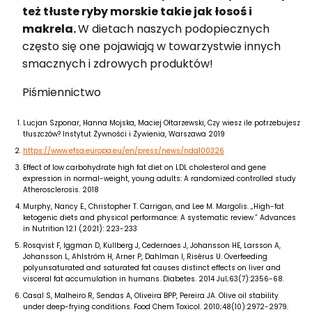
też tłuste ryby morskie takie jak łosoś i
makrela.
W dietach naszych podopiecznych
często się one pojawiają w towarzystwie innych
smacznych i zdrowych produktów!
Piśmiennictwo
Lucjan Szponar, Hanna Mojska, Maciej Ołtarzewski, Czy wiesz ile potrzebujesz
tłuszczów? Instytut Żywności i Żywienia, Warszawa 2019
https://www.efsa.europa.eu/en/press/news/nda100326
Effect of low carbohydrate high fat diet on LDL cholesterol and gene
expression in normal-weight, young adults: A randomized controlled study
Atherosclerosis. 2018
Murphy, Nancy E., Christopher T. Carrigan, and Lee M. Margolis. „High-fat
ketogenic diets and physical performance: A systematic review.” Advances
in Nutrition 12.1 (2021): 223-233
Rosqvist F, Iggman D, Kullberg J, Cedernaes J, Johansson HE, Larsson A,
Johansson L, Ahlström H, Arner P, Dahlman I, Risérus U. Overfeeding
polyunsaturated and saturated fat causes distinct effects on liver and
visceral fat accumulation in humans. Diabetes. 2014 Jul;63(7):2356-68.
Casal S, Malheiro R, Sendas A, Oliveira BPP, Pereira JA. Olive oil stability
under deep-frying conditions. Food Chem Toxicol. 2010;48(10):2972-2979.