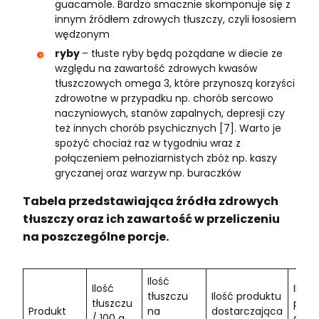
guacamole. Bardzo smacznie skomponuje się z
innym źródłem zdrowych tłuszczy, czyli łososiem
wędzonym
ryby
– tłuste ryby będą pożądane w diecie ze
względu na zawartość zdrowych kwasów
tłuszczowych omega 3, które przynoszą korzyści
zdrowotne w przypadku np. chorób sercowo
naczyniowych, stanów zapalnych, depresji czy
też innych chorób psychicznych [7]. Warto je
spożyć chociaż raz w tygodniu wraz z
połączeniem pełnoziarnistych zbóż np. kaszy
gryczanej oraz warzyw np. buraczków
Tabela przedstawiająca źródła zdrowych
tłuszczy oraz ich zawartość w przeliczeniu
na poszczególne porcje.
Ilość
Ilość
Ilość 
tłuszczu
Ilość produktu
tłuszczu
przy
Produkt
na
dostarczająca
/ 100 g
dost