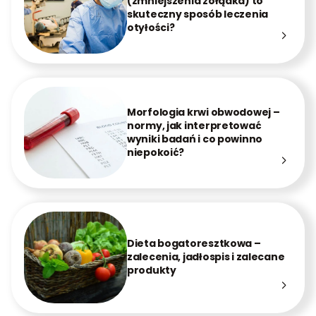
(zmniejszenia żołądka) to
skuteczny sposób leczenia
otyłości?
Morfologia krwi obwodowej –
normy, jak interpretować
wyniki badań i co powinno
niepokoić?
Dieta bogatoresztkowa –
zalecenia, jadłospis i zalecane
produkty