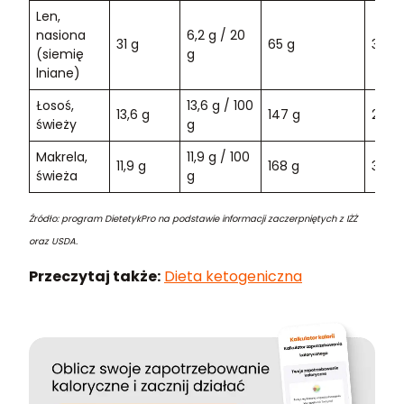
Len,
nasiona
6,2 g / 20
31 g
65 g
313 k
(siemię
g
lniane)
Łosoś,
13,6 g / 100
13,6 g
147 g
297 
świeży
g
Makrela,
11,9 g / 100
11,9 g
168 g
306 
świeża
g
Źródło: program DietetykPro na podstawie informacji zaczerpniętych z IŻŻ
oraz USDA.
Przeczytaj także:
Dieta ketogeniczna