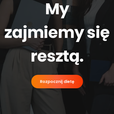
My
zajmiemy się
resztą
.
Rozpocznij dietę