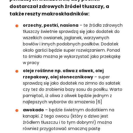
dostarczał zdrowych źródeł tłuszczy, a
także reszty makroskładników:
orzechy, pestki, nasiona
– te źródła zdrowych
tłuszczy świetnie sprawdzą się jako dodatek do
wszelkich owsianek, jaglanek, warzywnych
bowlów i innych podobnych posiłków. Dodatek
około garści będzie super rozwiązaniem. Ponad
to śmiało można je wykorzystać jako przekąskę
w pracy
oleje roślinne np. oliwa z oliwek, olej
rzepakowy, olej słonecznikowy
– super
sprawdzą się jako dodatek na zimno do sałatek
czy też do zrobienia bazy sosu do posiłku. Warto
pamiętać, iż oliwa z oliwek będzie jednym z
najlepszych wyborów do smażenia [6]
awokado
– będzie świetnym dodatkiem na
kanapki. Z tego owocu (który o dziwo jest
źródłem tłuszczu i to tym dobrym!) można
również przygotować smaczną pastę