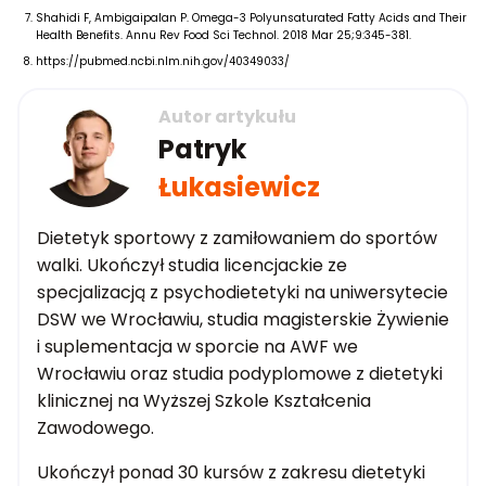
Shahidi F, Ambigaipalan P. Omega-3 Polyunsaturated Fatty Acids and Their
Health Benefits. Annu Rev Food Sci Technol. 2018 Mar 25;9:345-381.
https://pubmed.ncbi.nlm.nih.gov/40349033/
Autor artykułu
Patryk
Łukasiewicz
Dietetyk sportowy z zamiłowaniem do sportów
walki. Ukończył studia licencjackie ze
specjalizacją z psychodietetyki na uniwersytecie
DSW we Wrocławiu, studia magisterskie Żywienie
i suplementacja w sporcie na AWF we
Wrocławiu oraz studia podyplomowe z dietetyki
klinicznej na Wyższej Szkole Kształcenia
Zawodowego.
Ukończył ponad 30 kursów z zakresu dietetyki