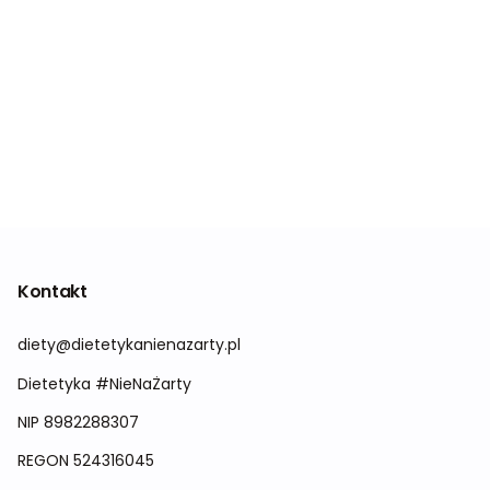
Kontakt
diety@dietetykanienazarty.pl
Dietetyka #NieNaŻarty
NIP 8982288307
REGON
524316045