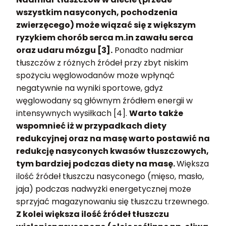
wszystkim nasyconych, pochodzenia
zwierzęcego) może wiązać się z większym
ryzykiem chorób serca m.in zawału serca
oraz udaru mózgu [3].
Ponadto nadmiar
tłuszczów z różnych źródeł przy zbyt niskim
spożyciu węglowodanów może wpłynąć
negatywnie na wyniki sportowe, gdyż
węglowodany są głównym źródłem energii w
intensywnych wysiłkach [4].
Warto także
wspomnieć iż w przypadkach diety
redukcyjnej oraz na masę warto postawić na
redukcję nasyconych kwasów tłuszczowych,
tym bardziej podczas diety na masę.
Większa
ilość źródeł tłuszczu nasyconego (mięso, masło,
jaja) podczas nadwyżki energetycznej może
sprzyjać magazynowaniu się tłuszczu trzewnego.
Z kolei większa ilość źródeł tłuszczu