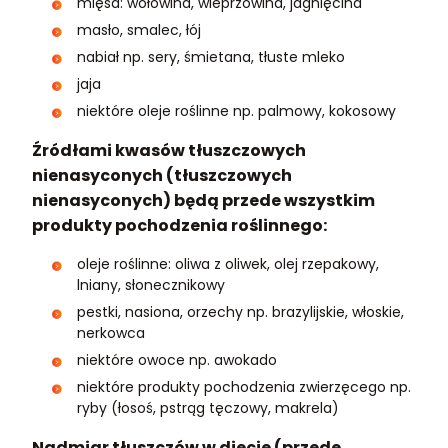
mięsa: wołowina, wieprzowina, jagnięcina
masło, smalec, łój
nabiał np. sery, śmietana, tłuste mleko
jaja
niektóre oleje roślinne np. palmowy, kokosowy
Źródłami kwasów tłuszczowych
nienasyconych (tłuszczowych
nienasyconych) będą przede wszystkim
produkty pochodzenia roślinnego:
oleje roślinne: oliwa z oliwek, olej rzepakowy,
lniany, słonecznikowy
pestki, nasiona, orzechy np. brazylijskie, włoskie,
nerkowca
niektóre owoce np. awokado
niektóre produkty pochodzenia zwierzęcego np.
ryby (łosoś, pstrąg tęczowy, makrela)
Nadmiar tłuszczów w diecie (przede