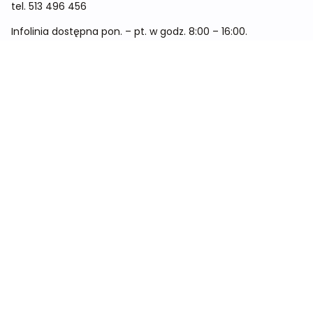
tel.
513 496 456
Infolinia dostępna pon. – pt. w godz. 8:00 – 16:00.
Menu
Cennik
Dieta dla kobiet
Dieta dla mężczyzn
Dieta dla dzieci
Dieta dla dwóch osób
Dieta dla kobiet w ciąży
Metamorfozy
Sklep
Kontakt