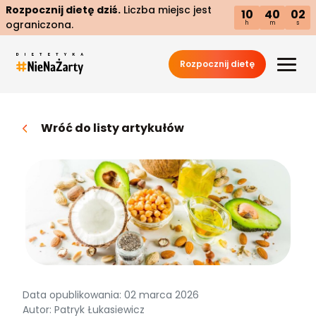
Rozpocznij dietę dziś.
Liczba miejsc jest
10
40
01
ograniczona.
h
m
s
Rozpocznij dietę
Wróć do listy artykułów
Data opublikowania: 02 marca 2026
Autor: Patryk Łukasiewicz