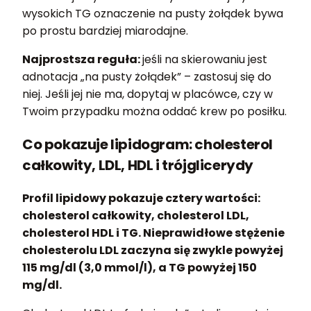
wysokich TG oznaczenie na pusty żołądek bywa
po prostu bardziej miarodajne.
Najprostsza reguła:
jeśli na skierowaniu jest
adnotacja „na pusty żołądek” – zastosuj się do
niej. Jeśli jej nie ma, dopytaj w placówce, czy w
Twoim przypadku można oddać krew po posiłku.
Co pokazuje lipidogram: cholesterol
całkowity, LDL, HDL i trójglicerydy
Profil lipidowy pokazuje cztery wartości:
cholesterol całkowity, cholesterol LDL,
cholesterol HDL i TG. Nieprawidłowe stężenie
cholesterolu LDL zaczyna się zwykle powyżej
115 mg/dl (3,0 mmol/l), a TG powyżej 150
mg/dl.