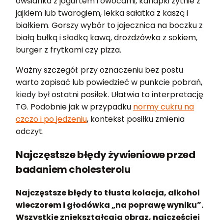
owsianka z jogurtem i owocami, kanapki żytnie z
jajkiem lub twarogiem, lekka sałatka z kaszą i
białkiem. Gorszy wybór to jajecznica na boczku z
białą bułką i słodką kawą, drożdżówka z sokiem,
burger z frytkami czy pizza.
Ważny szczegół: przy oznaczeniu bez postu
warto zapisać lub powiedzieć w punkcie pobrań,
kiedy był ostatni posiłek. Ułatwia to interpretację
TG. Podobnie jak w przypadku
normy cukru na
czczo i po jedzeniu
, kontekst posiłku zmienia
odczyt.
Najczęstsze błędy żywieniowe przed
badaniem cholesterolu
Najczęstsze błędy to tłusta kolacja, alkohol
wieczorem i głodówka „na poprawę wyniku”.
Wszystkie zniekształcają obraz, najczęściej