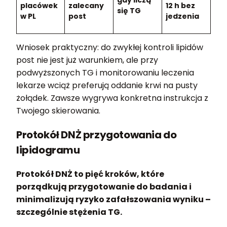
placówek
zalecany
12 h bez
się TG
w PL
post
jedzenia
Wniosek praktyczny: do zwykłej kontroli lipidów
post nie jest już warunkiem, ale przy
podwyższonych TG i monitorowaniu leczenia
lekarze wciąż preferują oddanie krwi na pusty
żołądek. Zawsze wygrywa konkretna instrukcja z
Twojego skierowania.
Protokół DNŻ przygotowania do
lipidogramu
Protokół DNŻ to pięć kroków, które
porządkują przygotowanie do badania i
minimalizują ryzyko zafałszowania wyniku –
szczególnie stężenia TG.