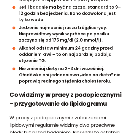
Jeśli badanie ma być na czczo, standard to 9–
12 godzin bez jedzenia. Rano dozwolona jest
tylko woda.
Jedzenie najmocniej rusza trójglicerydy.
Nieprawidłowy wynik w próbce po posiłku
zaczyna się od 175 mg/dl (2,0 mmol/l).
Alkohol odstaw minimum 24 godziny przed
oddaniem krwi – to on najbardziej podbija
stężenie TG.
Nie zmieniaj diety na 2–3 dni wcześniej.
Głodówka ani jednodniowa „idealna dieta” nie
poprawią realnego stężenia cholesterolu.
Co widzimy w pracy z podopiecznymi
– przygotowanie do lipidogramu
W pracy z podopiecznymi z zaburzeniami
lipidowymi regularnie widzimy dwa przeciwne
błędy tuż przed badaniem. Pierwszy to ostatnia