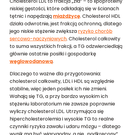
Cholesterol LDL to frakcja „zła” – to lipoproteiny
niskiej gęstości, które odkładają się w ścianach
tętnic i napędzają
miażdżycę
. Cholesterol HDL
działa odwrotnie, jest frakcją ochronną, dlatego
jego niskie stężenie zwiększa
ryzyko chorób
sercowo-naczyniowych
. Cholesterol całkowity
to suma wszystkich frakcji, a TG odzwierciedlają
głównie ostatnie posiłki i gospodarkę
węglowodanową
.
Dlaczego to ważne dla przygotowania:
cholesterol całkowity, LDL i HDL są względnie
stabilne, więc jeden posiłek ich nie zmieni.
Wahają się TG, a przy bardzo wysokim ich
stężeniu laboratorium nie zawsze poprawnie
wyliczy cholesterol LDL. Utrzymująca się
hipercholesterolemia i wysokie TG to realne
czynniki ryzyka zawału i udaru mózgu – dlatego
wynik ma być wiarygodny, a nie „podkręcony”