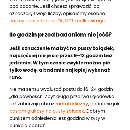
pod badanie. Jeśli chcesz sprawdzić, co
oznaczają Twoje liczby, opisaliśmy osobno
normy cholesterolu LDL, HDL i całkowitego
.
Ile godzin przed badaniem nie jeść?
Jeśli oznaczenie ma być na pusty żołądek,
najczęściej nie je się przez 9–12 godzin bez
jedzenia. W tym czasie zwykle można pić
tylko wodę, a badanie najlepiej wykonać
rano.
Nie ma sensu wydłużać postu do 16–24 godzin
„dla pewności”. Zbyt długa przerwa i głodówka
też zaburzają obraz
metaboliczny
, podobnie jak
poziom glukozy na pusty żołądek
. Dobrym
punktem odniesienia jest godzina wizyty w
punkcie pobrań: