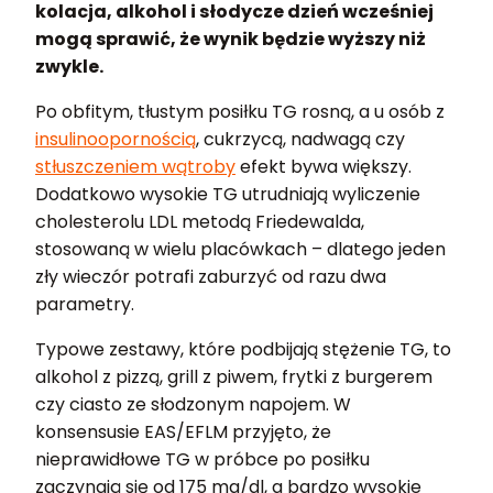
kolacja, alkohol i słodycze dzień wcześniej
mogą sprawić, że wynik będzie wyższy niż
zwykle.
Po obfitym, tłustym posiłku TG rosną, a u osób z
insulinoopornością
, cukrzycą, nadwagą czy
stłuszczeniem wątroby
efekt bywa większy.
Dodatkowo wysokie TG utrudniają wyliczenie
cholesterolu LDL metodą Friedewalda,
stosowaną w wielu placówkach – dlatego jeden
zły wieczór potrafi zaburzyć od razu dwa
parametry.
Typowe zestawy, które podbijają stężenie TG, to
alkohol z pizzą, grill z piwem, frytki z burgerem
czy ciasto ze słodzonym napojem. W
konsensusie EAS/EFLM przyjęto, że
nieprawidłowe TG w próbce po posiłku
zaczynają się od 175 mg/dl, a bardzo wysokie