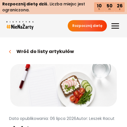
Rozpocznij dietę dziś.
Liczba miejsc jest
10
50
25
ograniczona.
h
m
s
Rozpocznij dietę
Wróć do listy artykułów
Data opublikowania: 06 lipca 2026
Autor: Leszek Racut