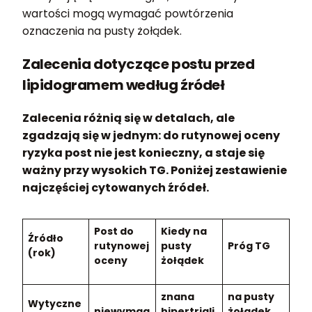
wartości mogą wymagać powtórzenia
oznaczenia na pusty żołądek.
Zalecenia dotyczące postu przed
lipidogramem według źródeł
Zalecenia różnią się w detalach, ale
zgadzają się w jednym: do rutynowej oceny
ryzyka post nie jest konieczny, a staje się
ważny przy wysokich TG. Poniżej zestawienie
najczęściej cytowanych źródeł.
Post do
Kiedy na
Źródło
rutynowej
pusty
Próg TG
(rok)
oceny
żołądek
znana
na pusty
Wytyczne
niewymag
hipertrigli
żołądek