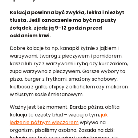
Kolacja powinna być zwykła, lekka i niezbyt
tłusta. Jeśli oznaczenie ma być na pusty
żołądek, zjedz ją 9–12 godzin przed
oddaniem krwi.
Dobre kolacje to np. kanapki żytnie z jajkiem i
warzywami, twaróg z pieczywem i pomidorem,
kasza lub ryż z warzywami i rybą czy kurczakiem,
zupa warzywna z pieczywem. Gorsze wybory to
pizza, burger z frytkami, smażony schabowy,
kiełbasa z grilla, chipsy z alkoholem czy makaron
w tłustym sosie śmietanowym.
Ważny jest też moment. Bardzo późna, obfita
kolacja to częsty błąd – więcej o tym,
jak
jedzenie późnym wieczorem
wpływa na
organizm, pisaliśmy osobno. Zasada na dziś:
kolacja ma być zwyczajna i umiarkowana, nie