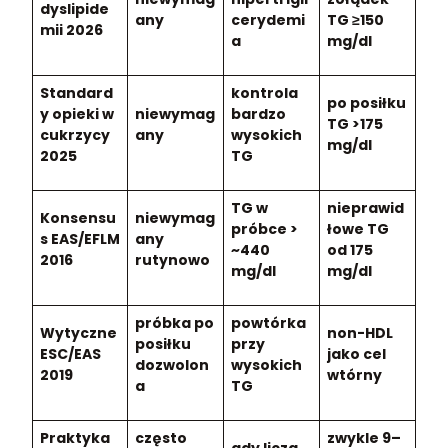
dyslipide
any
cerydemi
TG ≥150
mii 2026
a
mg/dl
Standard
kontrola
po posiłku
y opieki w
niewymag
bardzo
TG >175
cukrzycy
any
wysokich
mg/dl
2025
TG
TG w
nieprawid
Konsensu
niewymag
próbce >
łowe TG
s EAS/EFLM
any
~440
od 175
2016
rutynowo
mg/dl
mg/dl
próbka po
powtórka
Wytyczne
non-HDL
posiłku
przy
ESC/EAS
jako cel
dozwolon
wysokich
2019
wtórny
a
TG
Praktyka
często
zwykle 9–
gdy liczą