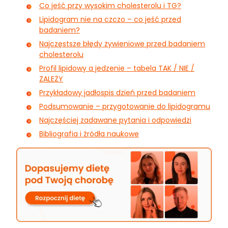
Co jeść przy wysokim cholesterolu i TG?
Lipidogram nie na czczo – co jeść przed
badaniem?
Najczęstsze błędy żywieniowe przed badaniem
cholesterolu
Profil lipidowy a jedzenie – tabela TAK / NIE /
ZALEŻY
Przykładowy jadłospis dzień przed badaniem
Podsumowanie – przygotowanie do lipidogramu
Najczęściej zadawane pytania i odpowiedzi
Bibliografia i źródła naukowe