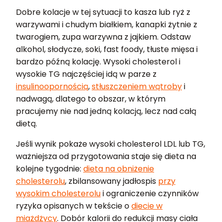
Dobre kolacje w tej sytuacji to kasza lub ryż z
warzywami i chudym białkiem, kanapki żytnie z
twarogiem, zupa warzywna z jajkiem. Odstaw
alkohol, słodycze, soki, fast foody, tłuste mięsa i
bardzo późną kolację. Wysoki cholesterol i
wysokie TG najczęściej idą w parze z
insulinoopornością
,
stłuszczeniem wątroby
i
nadwagą, dlatego to obszar, w którym
pracujemy nie nad jedną kolacją, lecz nad całą
dietą.
Jeśli wynik pokaże wysoki cholesterol LDL lub TG,
ważniejsza od przygotowania staje się dieta na
kolejne tygodnie:
dieta na obniżenie
cholesterolu
, zbilansowany jadłospis
przy
wysokim cholesterolu
i ograniczenie czynników
ryzyka opisanych w tekście o
diecie w
miażdżycy
. Dobór kalorii do redukcji masy ciała