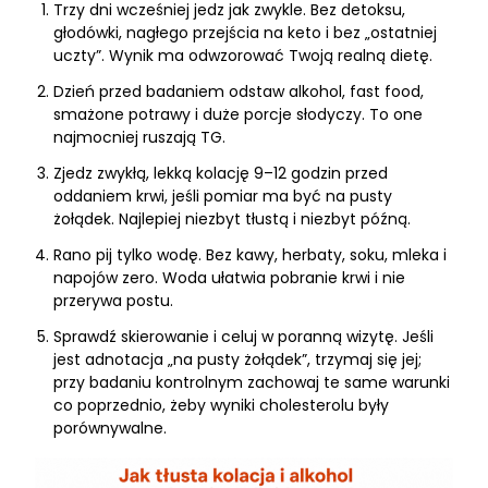
Trzy dni wcześniej jedz jak zwykle. Bez detoksu,
głodówki, nagłego przejścia na keto i bez „ostatniej
uczty”. Wynik ma odwzorować Twoją realną dietę.
Dzień przed badaniem odstaw alkohol, fast food,
smażone potrawy i duże porcje słodyczy. To one
najmocniej ruszają TG.
Zjedz zwykłą, lekką kolację 9–12 godzin przed
oddaniem krwi, jeśli pomiar ma być na pusty
żołądek. Najlepiej niezbyt tłustą i niezbyt późną.
Rano pij tylko wodę. Bez kawy, herbaty, soku, mleka i
napojów zero. Woda ułatwia pobranie krwi i nie
przerywa postu.
Sprawdź skierowanie i celuj w poranną wizytę. Jeśli
jest adnotacja „na pusty żołądek”, trzymaj się jej;
przy badaniu kontrolnym zachowaj te same warunki
co poprzednio, żeby wyniki cholesterolu były
porównywalne.