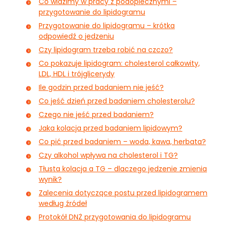
Co widzimy w pracy z podopiecznymi –
przygotowanie do lipidogramu
Przygotowanie do lipidogramu – krótka
odpowiedź o jedzeniu
Czy lipidogram trzeba robić na czczo?
Co pokazuje lipidogram: cholesterol całkowity,
LDL, HDL i trójglicerydy
Ile godzin przed badaniem nie jeść?
Co jeść dzień przed badaniem cholesterolu?
Czego nie jeść przed badaniem?
Jaka kolacja przed badaniem lipidowym?
Co pić przed badaniem – woda, kawa, herbata?
Czy alkohol wpływa na cholesterol i TG?
Tłusta kolacja a TG – dlaczego jedzenie zmienia
wynik?
Zalecenia dotyczące postu przed lipidogramem
według źródeł
Protokół DNŻ przygotowania do lipidogramu