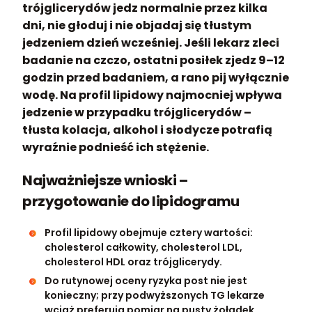
trójglicerydów jedz normalnie przez kilka
dni, nie głoduj i nie objadaj się tłustym
jedzeniem dzień wcześniej. Jeśli lekarz zleci
badanie na czczo, ostatni posiłek zjedz 9–12
godzin przed badaniem, a rano pij wyłącznie
wodę. Na profil lipidowy najmocniej wpływa
jedzenie w przypadku trójglicerydów –
tłusta kolacja, alkohol i słodycze potrafią
wyraźnie podnieść ich stężenie.
Najważniejsze wnioski –
przygotowanie do lipidogramu
Profil lipidowy obejmuje cztery wartości:
cholesterol całkowity, cholesterol LDL,
cholesterol HDL oraz trójglicerydy.
Do rutynowej oceny ryzyka post nie jest
konieczny; przy podwyższonych TG lekarze
wciąż preferują pomiar na pusty żołądek.