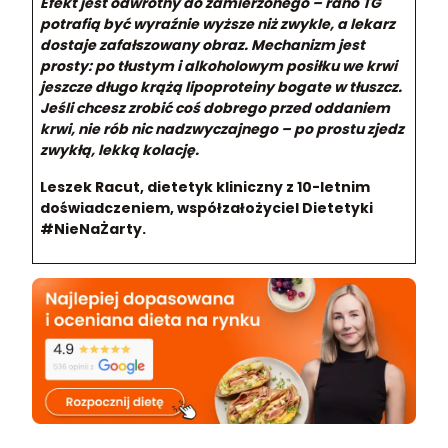
Efekt jest odwrotny do zamierzonego – rano TG
potrafią być wyraźnie wyższe niż zwykle, a lekarz
dostaje zafałszowany obraz. Mechanizm jest
prosty: po tłustym i alkoholowym posiłku we krwi
jeszcze długo krążą lipoproteiny bogate w tłuszcz.
Jeśli chcesz zrobić coś dobrego przed oddaniem
krwi, nie rób nic nadzwyczajnego – po prostu zjedz
zwykłą, lekką kolację.
Leszek Racut, dietetyk kliniczny z 10-letnim
doświadczeniem, współzałożyciel Dietetyki
#NieNaŻarty.