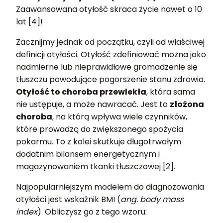
Zaawansowana otyłość skraca życie nawet o 10
lat [4]!
Zacznijmy jednak od początku, czyli od właściwej
definicji otyłości. Otyłość zdefiniować można jako
nadmierne lub nieprawidłowe gromadzenie się
tłuszczu powodujące pogorszenie stanu zdrowia.
Otyłość to choroba przewlekła
, która sama
nie ustępuje, a może nawracać. Jest to
złożona
choroba
, na którą wpływa wiele czynników,
które prowadzą do zwiększonego spożycia
pokarmu. To z kolei skutkuje długotrwałym
dodatnim bilansem energetycznym i
magazynowaniem tkanki tłuszczowej [2].
Najpopularniejszym modelem do diagnozowania
otyłości jest wskaźnik BMI (
ang. body mass
index
). Obliczysz go z tego wzoru: