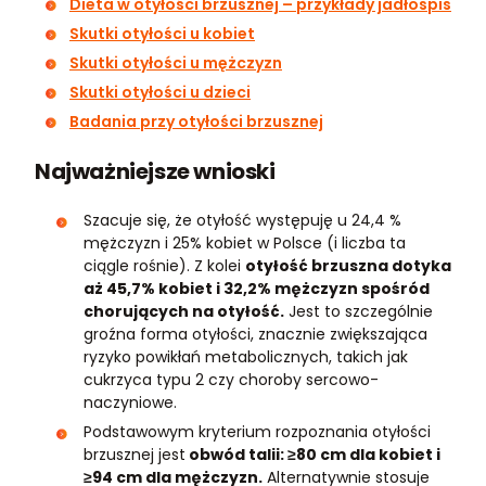
Dieta w otyłości brzusznej – przykłady jadłospis
Skutki otyłości u kobiet
Skutki otyłości u mężczyzn
Skutki otyłości u dzieci
Badania przy otyłości brzusznej
Najważniejsze wnioski
Szacuje się, że otyłość występuję u 24,4 %
mężczyzn i 25% kobiet w Polsce (i liczba ta
ciągle rośnie). Z kolei
otyłość brzuszna dotyka
aż 45,7% kobiet i 32,2% mężczyzn spośród
chorujących na otyłość.
Jest to szczególnie
groźna forma otyłości, znacznie zwiększająca
ryzyko powikłań metabolicznych, takich jak
cukrzyca typu 2 czy choroby sercowo-
naczyniowe.
Podstawowym kryterium rozpoznania otyłości
brzusznej jest
obwód talii: ≥80 cm dla kobiet i
≥94 cm dla mężczyzn.
Alternatywnie stosuje