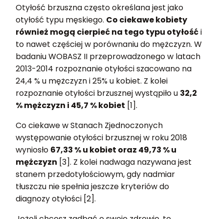
Otyłość brzuszna często określana jest jako
otyłość typu męskiego.
Co ciekawe kobiety
również mogą cierpieć na tego typu otyłość
i
to nawet częściej w porównaniu do mężczyzn. W
badaniu WOBASZ II przeprowadzonego w latach
2013-2014 rozpoznanie otyłości szacowano na
24,4 % u mężczyzn i 25% u kobiet. Z kolei
rozpoznanie otyłości brzusznej wystąpiło u
32,2
% mężczyzn i 45,7 % kobiet
[1].
Co ciekawe w Stanach Zjednoczonych
występowanie otyłości brzusznej w roku 2018
wyniosło
67,33 % u kobiet oraz 49,73 % u
mężczyzn
[3]. Z kolei nadwaga nazywana jest
stanem przedotyłościowym, gdy nadmiar
tłuszczu nie spełnia jeszcze kryteriów do
diagnozy otyłości [2].
Jeżeli chcesz zadbać o swoje zdrowie, to