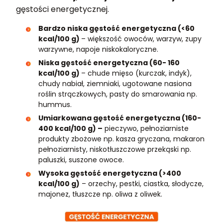
gęstości energetycznej.
Bardzo niska gęstość energetyczna (<60
kcal/100 g)
– większość owoców, warzyw, zupy
warzywne, napoje niskokaloryczne.
Niska gęstość energetyczna (60- 160
kcal/100 g)
– chude mięso (kurczak, indyk),
chudy nabiał, ziemniaki, ugotowane nasiona
roślin strączkowych, pasty do smarowania np.
hummus.
Umiarkowana gęstość energetyczna (160-
400 kcal/100 g) –
pieczywo, pełnoziarniste
produkty zbożowe np. kasza gryczana, makaron
pełnoziarnisty, niskotłuszczowe przekąski np.
paluszki, suszone owoce.
Wysoka gęstość energetyczna (>400
kcal/100 g)
– orzechy, pestki, ciastka, słodycze,
majonez, tłuszcze np. oliwa z oliwek.