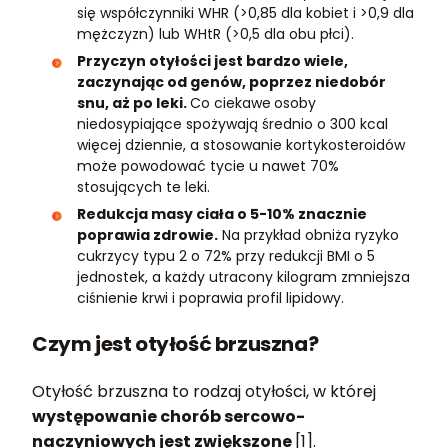
się współczynniki WHR (>0,85 dla kobiet i >0,9 dla
mężczyzn) lub WHtR (>0,5 dla obu płci).
Przyczyn otyłości jest bardzo wiele,
zaczynając od genów, poprzez niedobór
snu, aż po leki.
Co ciekawe
osoby
niedosypiające spożywają średnio o 300 kcal
więcej dziennie, a stosowanie kortykosteroidów
może powodować tycie u nawet 70%
stosujących te leki.
Redukcja masy ciała o 5-10% znacznie
poprawia zdrowie.
Na przykład obniża ryzyko
cukrzycy typu 2 o 72% przy redukcji BMI o 5
jednostek, a każdy utracony kilogram zmniejsza
ciśnienie krwi i poprawia profil lipidowy.
Czym jest otyłość brzuszna?
Otyłość brzuszna to rodzaj otyłości, w której
występowanie chorób sercowo-
naczyniowych jest zwiększone
[1].