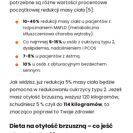
potrzebne są różne wartości procentowe
początkowej redukcji masy ciała [5]:
10-40%
redukcji masy ciała u pacjentów z
rozpoznaniem MAFLD (metaboliczna
stłuszczeniowa choroba wątroby).
Co najmniej
5-15%
u osób z cukrzycą typu 2,
dyslipidemia, nadciśnieniem i PCOS
7-8%
u pacjentów z Astmą.
10%
u osób z obturacyjnym bezdechem
sennym.
Jak widzisz, już redukcja 5% masy ciała będzie
pomocna w redukowaniu cukrzycy typu 2. Jeżeli
masz otyłość brzuszną, ważysz 120 kilogramów,
schudniesz 5 % czyli do
114 kilogramów
, to
znacząco poprawi to Twoje zdrowie!
Dieta na otyłość brzuszną – co jeść