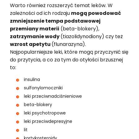
Warto również rozszerzyć temat leków. W
zależności od ich rodzaju
mogą powodować
zmniejszenie tempa podstawowej
przemiany materii
(beta-blokery),
zatrzymanie wody
(tiazolidynodiony) czy też
wzrost apetytu
(flunarazyna).
Najpopularniejsze leki, które mogą przyczynić się
do przytycia, a co za tym do otyłości brzusznej
to:
insulina
sulfonylomoczniki
leki przeciwnadciśnieniowe
beta-blokery
leki psychotropowe
leki przeciwdepresyjne
lit
kortykosteroidy