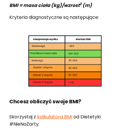
2
BMI = masa ciała (kg)/wzrost
(m)
Kryteria diagnostyczne są następujące:
Chcesz obliczyć swoje BMI?
Skorzystaj z
kalkulatora BMI
od Dietetyki
#NieNaŻarty.