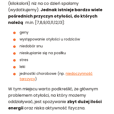
(kilokalorii) niż na co dzień spalamy
(wydatkujemy).
Jednak istnieje bardzo wiele
pośrednich przyczyn otyłości, do których
należą
m.in. [7,8,9,10,11,12,13]:
geny
występowanie otyłości u rodziców
niedobór snu
nieskupianie się na posiłku
stres
leki
jednostki chorobowe (np.
niedoczynność
tarczycy
)
W tym miejscu warto podkreślić, że głównym
problemem otyłości, na który możemy
oddziaływać, jest spożywanie
zbyt dużej ilości
energii
oraz niska aktywność fizyczna.