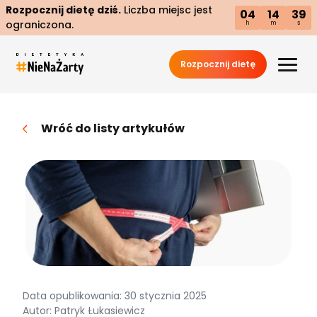
Rozpocznij dietę dziś.
Liczba miejsc jest
04
14
38
ograniczona.
h
m
s
Rozpocznij dietę
Wróć do listy artykułów
Data opublikowania: 30 stycznia 2025
Autor: Patryk Łukasiewicz