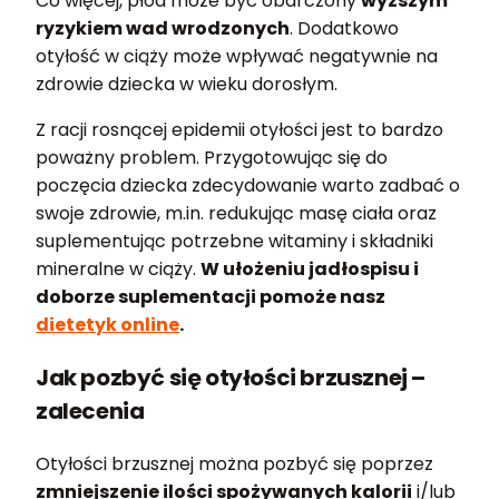
Co więcej, płód może być obarczony
wyższym
ryzykiem wad wrodzonych
. Dodatkowo
otyłość w ciąży może wpływać negatywnie na
zdrowie dziecka w wieku dorosłym.
Z racji rosnącej epidemii otyłości jest to bardzo
poważny problem. Przygotowując się do
poczęcia dziecka zdecydowanie warto zadbać o
swoje zdrowie, m.in. redukując masę ciała oraz
suplementując potrzebne witaminy i składniki
mineralne w ciąży.
W ułożeniu jadłospisu i
doborze suplementacji pomoże nasz
dietetyk online
.
Jak pozbyć się otyłości brzusznej
–
zalecenia
Otyłości brzusznej można pozbyć się poprzez
zmniejszenie ilości spożywanych kalorii
i/lub