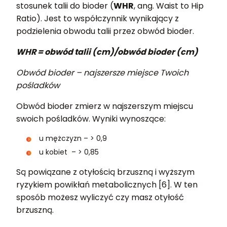
stosunek talii do bioder (
WHR
, ang. Waist to Hip
Ratio). Jest to współczynnik wynikający z
podzielenia obwodu talii przez obwód bioder.
WHR = obwód talii (cm)/obwód bioder (cm)
Obwód bioder – najszersze miejsce Twoich
pośladków
Obwód bioder zmierz w najszerszym miejscu
swoich pośladków. Wyniki wynoszące:
u mężczyzn – > 0,9
u kobiet – > 0,85
Są powiązane z otyłością brzuszną i wyższym
ryzykiem powikłań metabolicznych [6]. W ten
sposób możesz wyliczyć czy masz otyłość
brzuszną.