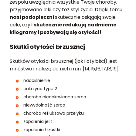
zespołu uwzględnia wszystkie Twoje choroby,
przyjmowane leki czy też styl życia. Dzięki temu
nasi podopieczni
skutecznie osiągają swoje
cele, czyli
skutecznie redukują nadmierne
kilogramy i pozbywają się otyłości!
Skutki otyłości brzusznej
Skutków otyłości brzusznej (jak i otyłości) jest
mnóstwo i należą do nich m.in. [14,15,16,17,18,19]:
nadciśnienie
cukrzyca typu 2
choroba niedokrwienna serca
niewydolność serca
choroba refluksowa przełyku
zapalenia jelit
zapalenia trzustki