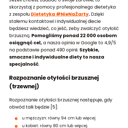
skorzystaj z pomocy profesjonalnego dietetyka
z zespołu
Dietetyka #NieNaŻarty
.
Dzięki
stałemu kontaktowi i indywidualnej diecie
będziesz wiedzieć, co jeść, żeby zwalczyć otyłość
brzuszną.
Pomogliśmy ponad 22 000 osobom
osiągnąć cel,
a nasza opinia w Google to 4,9/5
na podstawie ponad 490 opinii.
Szybkie,
smaczne i indywidualne diety to nasza
specjalność
.
Rozpoznanie otyłości brzusznej
(trzewnej)
Rozpoznanie otyłości brzusznej następuje, gdy
obwód talii będzie [5]:
u mężczyzn: równy 94 cm lub więcej
u kobiet: równy 80 cm lub więcej.