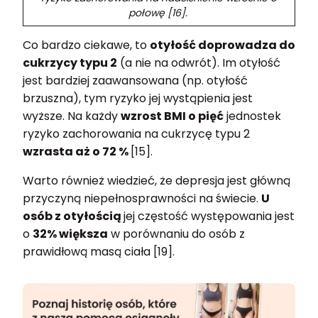
połowę [16].
Co bardzo ciekawe, to
otyłość doprowadza do
cukrzycy typu 2
(a nie na odwrót). Im otyłość
jest bardziej zaawansowana (np. otyłość
brzuszna), tym ryzyko jej wystąpienia jest
wyższe. Na każdy
wzrost BMI o pięć
jednostek
ryzyko zachorowania na cukrzycę typu 2
wzrasta aż o 72 %
[15].
Warto również wiedzieć, że depresja jest główną
przyczyną niepełnosprawności na świecie.
U
osób z otyłością
jej częstość występowania jest
o
32% większa
w porównaniu do osób z
prawidłową masą ciała [19].