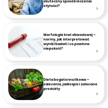
skuteczny sposób leczenia
otyłości?
Morfologia krwi obwodowej –
normy, jak interpretować
wyniki badań i co powinno
niepokoić?
Dieta bogatoresztkowa –
zalecenia, jadłospis i zalecane
produkty