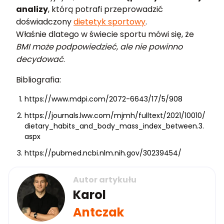
analizy
, którą potrafi przeprowadzić
doświadczony
dietetyk sportowy
.
Właśnie dlatego w świecie sportu mówi się, że
BMI może podpowiedzieć, ale nie powinno
decydować
.
Bibliografia:
https://www.mdpi.com/2072-6643/17/5/908
https://journals.lww.com/mjmh/fulltext/2021/10010/
dietary_habits_and_body_mass_index_between.3.
aspx
https://pubmed.ncbi.nlm.nih.gov/30239454/
Autor artykułu
Karol
Antczak