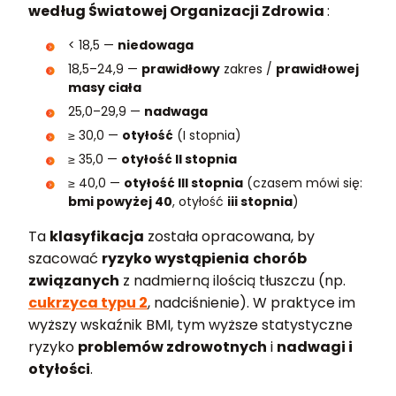
według Światowej Organizacji Zdrowia
:
< 18,5 —
niedowaga
18,5–24,9 —
prawidłowy
zakres /
prawidłowej
masy ciała
25,0–29,9 —
nadwaga
≥ 30,0 —
otyłość
(I stopnia)
≥ 35,0 —
otyłość II stopnia
≥ 40,0 —
otyłość III stopnia
(czasem mówi się:
bmi powyżej 40
, otyłość
iii stopnia
)
Ta
klasyfikacja
została opracowana, by
szacować
ryzyko wystąpienia
chorób
związanych
z nadmierną ilością tłuszczu (np.
cukrzyca typu 2
, nadciśnienie). W praktyce im
wyższy wskaźnik BMI, tym wyższe statystyczne
ryzyko
problemów zdrowotnych
i
nadwagi i
otyłości
.