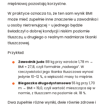
mięśniową pozostają korzystne.
W praktyce oznacza to, że ten sam wynik BMI
może mieć zupełnie inne znaczenie u zawodnika i
u osoby nietrenującej – u jednego będzie
świadczył o dobrej kondycji i niskim poziomie
tłuszczu, u drugiego o realnym nadmiarze tkanki
tłuszczowej.
Przykład:
Zawodnik judo
88 kg przy wzroście 1,78 m →
BMI = 27,8, czyli formalnie „nadwaga”. W
rzeczywistości jego tkanka tłuszczowa wynosi
jedynie 10–12 %, a większość masy to mięśnie.
Biegaczka długodystansowa
55 kg przy 1,70
m → BMI = 19,0, czyli wartość mieszcząca się w
normie, z tłuszczem na poziomie ok. 18 %.
Dwa zupełnie różne wyniki, dwie równie zdrowe i