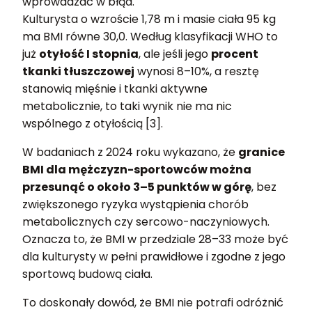
wprowadzać w błąd.
Kulturysta o wzroście 1,78 m i masie ciała 95 kg
ma BMI równe 30,0. Według klasyfikacji WHO to
już
otyłość I stopnia
, ale jeśli jego
procent
tkanki tłuszczowej
wynosi 8–10%, a resztę
stanowią mięśnie i tkanki aktywne
metabolicznie, to taki wynik nie ma nic
wspólnego z otyłością [3].
W badaniach z 2024 roku wykazano, że
granice
BMI dla mężczyzn-sportowców można
przesunąć o około 3–5 punktów w górę
, bez
zwiększonego ryzyka wystąpienia chorób
metabolicznych czy sercowo-naczyniowych.
Oznacza to, że BMI w przedziale 28–33 może być
dla kulturysty w pełni prawidłowe i zgodne z jego
sportową budową ciała.
To doskonały dowód, że BMI nie potrafi odróżnić