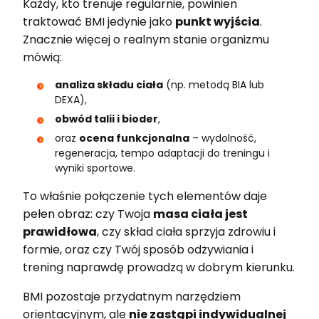
Każdy, kto trenuje regularnie, powinien
traktować BMI jedynie jako
punkt wyjścia
.
Znacznie więcej o realnym stanie organizmu
mówią:
analiza składu ciała
(np. metodą BIA lub
DEXA),
obwód talii i bioder
,
oraz
ocena funkcjonalna
– wydolność,
regeneracja, tempo adaptacji do treningu i
wyniki sportowe.
To właśnie połączenie tych elementów daje
pełen obraz: czy Twoja
masa ciała jest
prawidłowa
, czy skład ciała sprzyja zdrowiu i
formie, oraz czy Twój sposób odżywiania i
trening naprawdę prowadzą w dobrym kierunku.
BMI pozostaje przydatnym narzędziem
orientacyjnym, ale
nie zastąpi indywidualnej