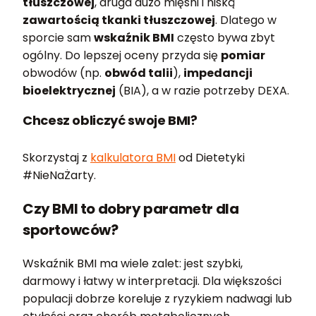
tłuszczowej
, druga dużo mięśni i niską
zawartością tkanki tłuszczowej
. Dlatego w
sporcie sam
wskaźnik BMI
często bywa zbyt
ogólny. Do lepszej oceny przyda się
pomiar
obwodów (np.
obwód talii
),
impedancji
bioelektrycznej
(BIA), a w razie potrzeby DEXA.
Chcesz obliczyć swoje BMI?
Skorzystaj z
kalkulatora BMI
od Dietetyki
#NieNaŻarty.
Czy BMI to dobry parametr dla
sportowców?
Wskaźnik BMI ma wiele zalet: jest szybki,
darmowy i łatwy w interpretacji. Dla większości
populacji dobrze koreluje z ryzykiem nadwagi lub