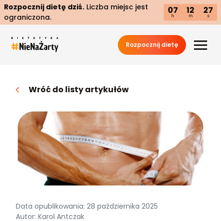
Rozpocznij dietę dziś.
Liczba miejsc jest
07
12
26
ograniczona.
h
m
s
Rozpocznij dietę
Wróć do listy artykułów
Data opublikowania: 28 października 2025
Autor: Karol Antczak