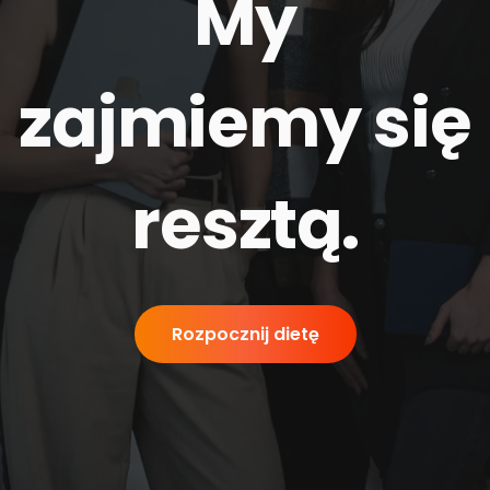
My
zajmiemy się
resztą
.
Rozpocznij dietę