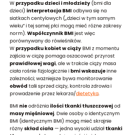
W
przypadku dzieci i młodzieży
(bmi dla
dzieci)
interpretacja BMI
odbywa się na
siatkach centylowych („dzieci w tym samym
wieku” i tej samej płci mogą mieć różne zakresy
norm).
Współczynnik BMI
jest więc
porównywany do rówieśników.
W
przypadku kobiet w ciąży
BMI z momentu
zajścia w ciążę pomaga oszacować przyrost
prawidłowej wagi
, ale w trakcie ciąży masa
ciała rośnie fizjologicznie i
bmi wskazuje
inne
zależności; ważniejsze bywa monitorowanie
obwód
talii sprzed ciąży, kontrola zdrowia i
prowadzenie przez lekarza/
dietetyka
.
BMI
nie
odróżnia
ilości tkanki tłuszczowej
od
masy mięśniowej
. Dwie osoby o identycznym
BMI (identycznym BMI) mogą mieć skrajnie
różny
skład ciała
— jedna wysoki udział
tkanki