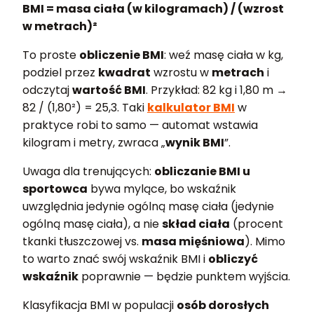
BMI = masa ciała (w kilogramach) / (wzrost
w metrach)²
To proste
obliczenie BMI
: weź masę ciała w kg,
podziel przez
kwadrat
wzrostu w
metrach
i
odczytaj
wartość BMI
. Przykład: 82 kg i 1,80 m →
82 / (1,80²) = 25,3. Taki
kalkulator BMI
w
praktyce robi to samo — automat wstawia
kilogram i metry, zwraca „
wynik BMI
”.
Uwaga dla trenujących:
obliczanie BMI u
sportowca
bywa mylące, bo wskaźnik
uwzględnia jedynie ogólną masę ciała (jedynie
ogólną masę ciała), a nie
skład ciała
(procent
tkanki tłuszczowej vs.
masa mięśniowa
). Mimo
to warto znać swój wskaźnik BMI i
obliczyć
wskaźnik
poprawnie — będzie punktem wyjścia.
Klasyfikacja BMI w populacji
osób dorosłych