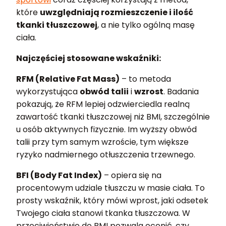
które
uwzględniają rozmieszczenie i ilość
tkanki tłuszczowej
, a nie tylko ogólną masę
ciała.
Najczęściej stosowane wskaźniki:
RFM (Relative Fat Mass)
– to metoda
wykorzystująca
obwód talii
i
wzrost
. Badania
pokazują, że RFM lepiej odzwierciedla realną
zawartość tkanki tłuszczowej niż BMI, szczególnie
u osób aktywnych fizycznie. Im wyższy obwód
talii przy tym samym wzroście, tym większe
ryzyko nadmiernego otłuszczenia trzewnego.
BFI (Body Fat Index)
– opiera się na
procentowym udziale tłuszczu w masie ciała. To
prosty wskaźnik, który mówi wprost, jaki odsetek
Twojego ciała stanowi tkanka tłuszczowa. W
przeciwieństwie do BMI pozwala ocenić, czy