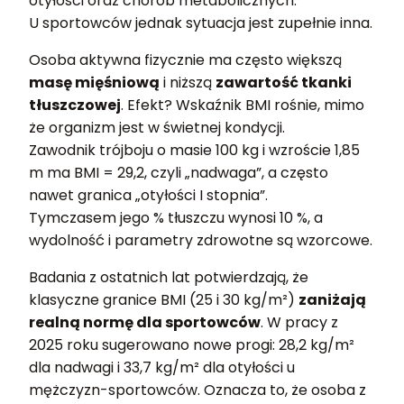
otyłości oraz chorób metabolicznych.
U sportowców jednak sytuacja jest zupełnie inna.
Osoba aktywna fizycznie ma często większą
masę mięśniową
i niższą
zawartość tkanki
tłuszczowej
. Efekt? Wskaźnik BMI rośnie, mimo
że organizm jest w świetnej kondycji.
Zawodnik trójboju o masie 100 kg i wzroście 1,85
m ma BMI = 29,2, czyli „nadwaga”, a często
nawet granica „otyłości I stopnia”.
Tymczasem jego % tłuszczu wynosi 10 %, a
wydolność i parametry zdrowotne są wzorcowe.
Badania z ostatnich lat potwierdzają, że
klasyczne granice BMI (25 i 30 kg/m²)
zaniżają
realną normę dla sportowców
. W pracy z
2025 roku sugerowano nowe progi: 28,2 kg/m²
dla nadwagi i 33,7 kg/m² dla otyłości u
mężczyzn-sportowców. Oznacza to, że osoba z