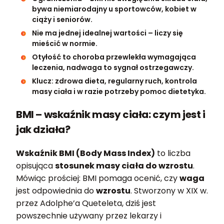
bywa niemiarodajny u sportowców, kobiet w
ciąży i seniorów.
Nie ma jednej idealnej wartości – liczy się
mieścić w normie.
Otyłość to choroba przewlekła wymagająca
leczenia, nadwaga to sygnał ostrzegawczy.
Klucz: zdrowa dieta, regularny ruch, kontrola
masy ciała i w razie potrzeby pomoc dietetyka.
BMI – wskaźnik masy ciała: czym jest i
jak działa?
Wskaźnik BMI (Body Mass Index)
to liczba
opisująca
stosunek masy ciała do wzrostu
.
Mówiąc prościej: BMI pomaga ocenić, czy
waga
jest odpowiednia do
wzrostu
. Stworzony w XIX w.
przez Adolphe’a Queteleta, dziś jest
powszechnie używany przez lekarzy i