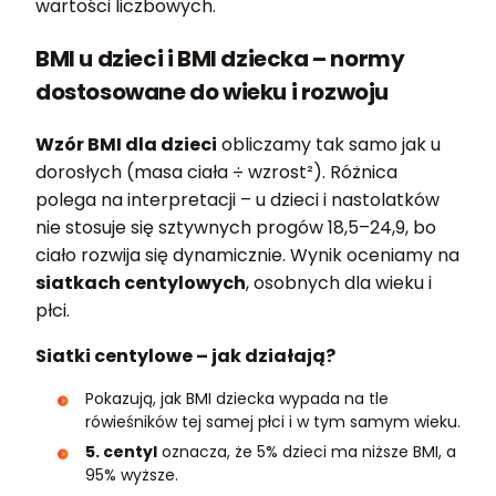
wartości liczbowych.
BMI u dzieci i BMI dziecka – normy
dostosowane do wieku i rozwoju
Wzór BMI dla dzieci
obliczamy tak samo jak u
dorosłych (masa ciała ÷ wzrost²). Różnica
polega na interpretacji – u dzieci i nastolatków
nie stosuje się sztywnych progów 18,5–24,9, bo
ciało rozwija się dynamicznie. Wynik oceniamy na
siatkach centylowych
, osobnych dla wieku i
płci.
Siatki centylowe – jak działają?
Pokazują, jak BMI dziecka wypada na tle
rówieśników tej samej płci i w tym samym wieku.
5. centyl
oznacza, że 5% dzieci ma niższe BMI, a
95% wyższe.