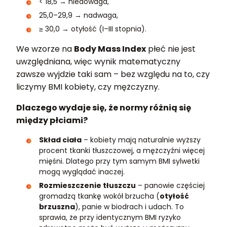
< 18,5 → niedowaga,
25,0–29,9 → nadwaga,
≥ 30,0 → otyłość (I–III stopnia).
We wzorze na
Body Mass Index
płeć nie jest
uwzględniana, więc wynik matematyczny
zawsze wyjdzie taki sam – bez względu na to, czy
liczymy BMI kobiety, czy mężczyzny.
Dlaczego wydaje się, że normy różnią się
między płciami?
Skład ciała
– kobiety mają naturalnie wyższy
procent tkanki tłuszczowej, a mężczyźni więcej
mięśni. Dlatego przy tym samym BMI sylwetki
mogą wyglądać inaczej.
Rozmieszczenie tłuszczu
– panowie częściej
gromadzą tkankę wokół brzucha (
otyłość
brzuszna
), panie w biodrach i udach. To
sprawia, że przy identycznym BMI ryzyko