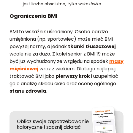
jest liczba absolutna, tylko wskazówka.
Ograniczenia BMI
BMI to wskaźnik uśredniony. Osoba bardzo
umięśniona (np. sportowiec) może mieć BMI
powyżej normy, a jednak
tkanki tłuszczowej
wcale nie za dużo. Z kolei senior z BMI 19 może
być już wychudzony ze względu na spadek
masy
mięśniowej
wraz z wiekiem. Dlatego najlepiej
traktować BMI jako
pierwszy krok
i uzupełniać
go o analizę składu ciała oraz ocenę ogólnego
stanu zdrowia
.