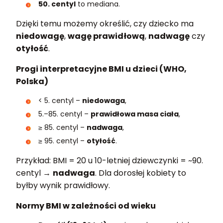
50. centyl
to mediana.
Dzięki temu możemy określić, czy dziecko ma
niedowagę
,
wagę prawidłową
,
nadwagę
czy
otyłość
.
Progi interpretacyjne BMI u dzieci (WHO,
Polska)
< 5. centyl –
niedowaga
,
5.–85. centyl –
prawidłowa masa ciała
,
≥ 85. centyl –
nadwaga
,
≥ 95. centyl –
otyłość
.
Przykład: BMI = 20 u 10-letniej dziewczynki = ~90.
centyl →
nadwaga
. Dla dorosłej kobiety to
byłby wynik prawidłowy.
Normy BMI w zależności od wieku