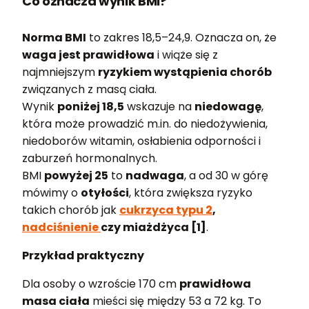
Co oznacza wynik BMI?
Norma BMI
to zakres 18,5–24,9. Oznacza on, że
waga jest prawidłowa
i wiąże się z
najmniejszym
ryzykiem wystąpienia chorób
związanych z masą ciała.
Wynik
poniżej 18,5
wskazuje na
niedowagę
,
która może prowadzić m.in. do niedożywienia,
niedoborów witamin, osłabienia odporności i
zaburzeń hormonalnych.
BMI
powyżej 25
to
nadwaga
, a od 30 w górę
mówimy o
otyłości
, która zwiększa ryzyko
takich chorób jak
cukrzyca typu 2
,
nadciśnienie
czy miażdżyca [1]
.
Przykład praktyczny
Dla osoby o wzroście 170 cm
prawidłowa
masa ciała
mieści się między 53 a 72 kg. To