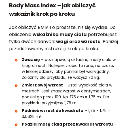
Body Mass Index – jak obliczyć
wskaźnik krok po kroku
Jak obliczyć BMI? To prostsze, niż się wydaje. Do
obliczenia
wskaźnika masy ciała
potrzebujesz
tylko dwóch danych:
wagi oraz wzrostu
. Poniżej
przedstawiamy instrukcję krok po kroku:
Zważ się
– poznaj swoją aktualną masę ciała w
kilogramach. Najlepiej zrobić to rano, na czczo,
w lekkiej odzieży, aby pomiar był wiarygodny.
Załóżmy dla przykładu, że ważysz 70 kg.
Zmierz swój wzrost
– ustal wysokość ciała w
metrach. Jeśli znasz wzrost w centymetrach,
podziel go przez 100. Np. 175 cm = 1,75 m. Dla
przykładu przyjmijmy 1,75 m.
Podnieś wzrost do kwadratu
– 1,75 × 1,75 =
3,0625 m².
Podziel masę ciała przez kwadrat wzrostu
–