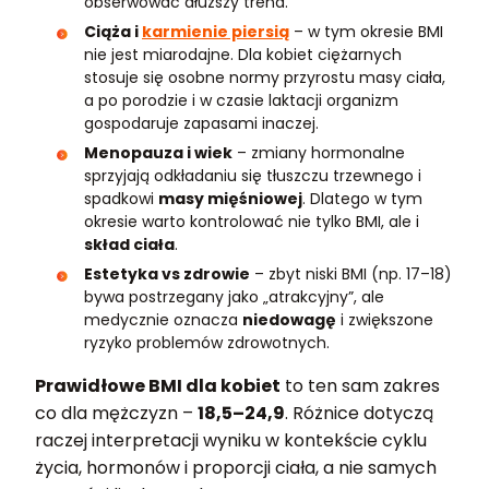
obserwować dłuższy trend.
Ciąża i
karmienie piersią
– w tym okresie BMI
nie jest miarodajne. Dla kobiet ciężarnych
stosuje się osobne normy przyrostu masy ciała,
a po porodzie i w czasie laktacji organizm
gospodaruje zapasami inaczej.
Menopauza i wiek
– zmiany hormonalne
sprzyjają odkładaniu się tłuszczu trzewnego i
spadkowi
masy mięśniowej
. Dlatego w tym
okresie warto kontrolować nie tylko BMI, ale i
skład ciała
.
Estetyka vs zdrowie
– zbyt niski BMI (np. 17–18)
bywa postrzegany jako „atrakcyjny”, ale
medycznie oznacza
niedowagę
i zwiększone
ryzyko problemów zdrowotnych.
Prawidłowe BMI dla kobiet
to ten sam zakres
co dla mężczyzn –
18,5–24,9
. Różnice dotyczą
raczej interpretacji wyniku w kontekście cyklu
życia, hormonów i proporcji ciała, a nie samych