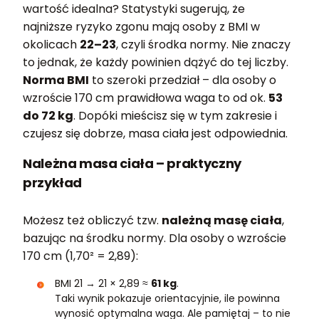
wartość idealna? Statystyki sugerują, że
najniższe ryzyko zgonu mają osoby z BMI w
okolicach
22–23
, czyli środka normy. Nie znaczy
to jednak, że każdy powinien dążyć do tej liczby.
Norma BMI
to szeroki przedział – dla osoby o
wzroście 170 cm prawidłowa waga to od ok.
53
do 72 kg
. Dopóki mieścisz się w tym zakresie i
czujesz się dobrze, masa ciała jest odpowiednia.
Należna masa ciała – praktyczny
przykład
Możesz też obliczyć tzw.
należną masę ciała
,
bazując na środku normy. Dla osoby o wzroście
170 cm (1,70² = 2,89):
BMI 21 → 21 × 2,89 ≈
61 kg
.
Taki wynik pokazuje orientacyjnie, ile powinna
wynosić optymalna waga. Ale pamiętaj – to nie