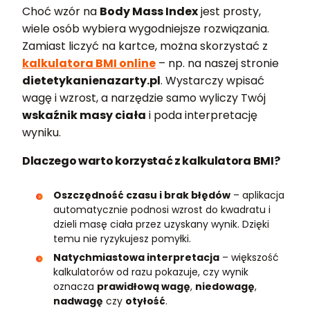
Choć wzór na
Body Mass Index
jest prosty,
wiele osób wybiera wygodniejsze rozwiązania.
Zamiast liczyć na kartce, można skorzystać z
kalkulatora BMI online
– np. na naszej stronie
dietetykanienazarty.pl
. Wystarczy wpisać
wagę i wzrost, a narzędzie samo wyliczy Twój
wskaźnik masy ciała
i poda interpretację
wyniku.
Dlaczego warto korzystać z kalkulatora BMI?
Oszczędność czasu i brak błędów
– aplikacja
automatycznie podnosi wzrost do kwadratu i
dzieli masę ciała przez uzyskany wynik. Dzięki
temu nie ryzykujesz pomyłki.
Natychmiastowa interpretacja
– większość
kalkulatorów od razu pokazuje, czy wynik
oznacza
prawidłową wagę
,
niedowagę
,
nadwagę
czy
otyłość
.