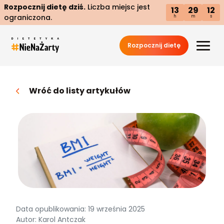
Rozpocznij dietę dziś.
Liczba miejsc jest
13
29
11
ograniczona.
h
m
s
Rozpocznij dietę
Wróć do listy artykułów
Data opublikowania: 19 września 2025
Autor: Karol Antczak