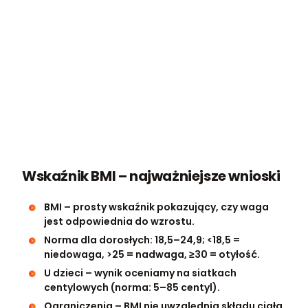
Wskaźnik BMI – najważniejsze wnioski
BMI – prosty wskaźnik pokazujący, czy waga
jest odpowiednia do wzrostu.
Norma dla dorosłych: 18,5–24,9; <18,5 =
niedowaga, >25 = nadwaga, ≥30 = otyłość.
U dzieci – wynik oceniamy na siatkach
centylowych (norma: 5–85 centyl).
Ograniczenia – BMI nie uwzględnia składu ciała,