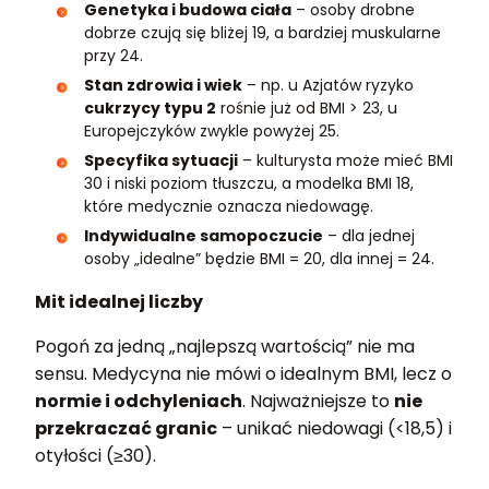
Genetyka i budowa ciała
– osoby drobne
dobrze czują się bliżej 19, a bardziej muskularne
przy 24.
Stan zdrowia i wiek
– np. u Azjatów ryzyko
cukrzycy typu 2
rośnie już od BMI > 23, u
Europejczyków zwykle powyżej 25.
Specyfika sytuacji
– kulturysta może mieć BMI
30 i niski poziom tłuszczu, a modelka BMI 18,
które medycznie oznacza niedowagę.
Indywidualne samopoczucie
– dla jednej
osoby „idealne” będzie BMI = 20, dla innej = 24.
Mit idealnej liczby
Pogoń za jedną „najlepszą wartością” nie ma
sensu. Medycyna nie mówi o idealnym BMI, lecz o
normie i odchyleniach
. Najważniejsze to
nie
przekraczać granic
– unikać niedowagi (<18,5) i
otyłości (≥30).