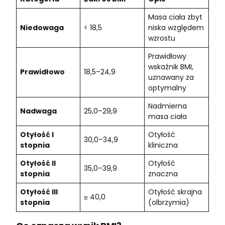
Masa ciała zbyt
Niedowaga
< 18,5
niska względem
wzrostu
Prawidłowy
wskaźnik BMI,
Prawidłowo
18,5–24,9
uznawany za
optymalny
Nadmierna
Nadwaga
25,0–29,9
masa ciała
Otyłość I
Otyłość
30,0–34,9
stopnia
kliniczna
Otyłość II
Otyłość
35,0–39,9
stopnia
znaczna
Otyłość III
Otyłość skrajna
≥ 40,0
stopnia
(olbrzymia)