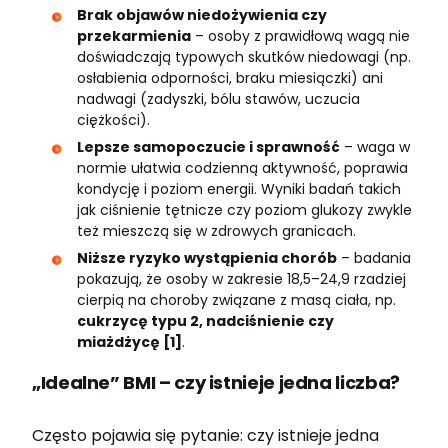
Brak objawów niedożywienia czy
przekarmienia
– osoby z prawidłową wagą nie
doświadczają typowych skutków niedowagi (np.
osłabienia odporności, braku miesiączki) ani
nadwagi (zadyszki, bólu stawów, uczucia
ciężkości).
Lepsze samopoczucie i sprawność
– waga w
normie ułatwia codzienną aktywność, poprawia
kondycję i poziom energii. Wyniki badań takich
jak ciśnienie tętnicze czy poziom glukozy zwykle
też mieszczą się w zdrowych granicach.
Niższe ryzyko wystąpienia chorób
– badania
pokazują, że osoby w zakresie 18,5–24,9 rzadziej
cierpią na choroby związane z masą ciała, np.
cukrzycę typu 2, nadciśnienie czy
miażdżycę [1]
.
„Idealne” BMI – czy istnieje jedna liczba?
Często pojawia się pytanie: czy istnieje jedna