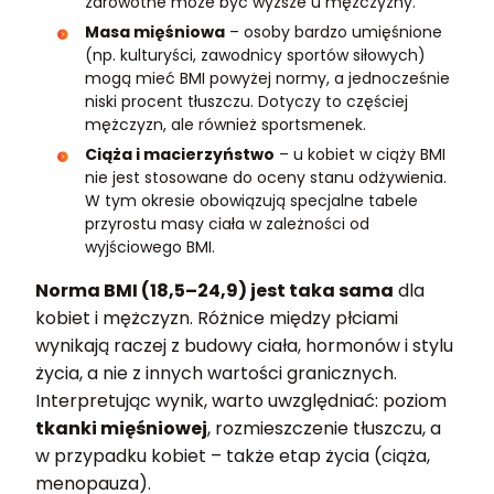
zdrowotne może być wyższe u mężczyzny.
Masa mięśniowa
– osoby bardzo umięśnione
(np. kulturyści, zawodnicy sportów siłowych)
mogą mieć BMI powyżej normy, a jednocześnie
niski procent tłuszczu. Dotyczy to częściej
mężczyzn, ale również sportsmenek.
Ciąża i macierzyństwo
– u kobiet w ciąży BMI
nie jest stosowane do oceny stanu odżywienia.
W tym okresie obowiązują specjalne tabele
przyrostu masy ciała w zależności od
wyjściowego BMI.
Norma BMI (18,5–24,9) jest taka sama
dla
kobiet i mężczyzn. Różnice między płciami
wynikają raczej z budowy ciała, hormonów i stylu
życia, a nie z innych wartości granicznych.
Interpretując wynik, warto uwzględniać: poziom
tkanki mięśniowej
, rozmieszczenie tłuszczu, a
w przypadku kobiet – także etap życia (ciąża,
menopauza).