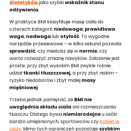
dietetyków
jako szybki
wskaźnik stanu
odżywienia
.
W praktyce BMI klasyfikuje masę ciała do
czterech kategorii:
niedowaga
,
prawidłowa
waga
,
nadwaga
lub
otyłość
. To wygodne
narzędzie przesiewowe – w kilka sekund pozwala
sprawdzić
, czy mieścisz się w
normie
, czy
warto rozważyć zmianę nawyków. Założenie jest
proste: przy zbyt wysokim BMI zwykle rośnie
udział
tkanki tłuszczowej
, a przy zbyt niskim –
ryzyko niedoborów i zbyt małej
masy
mięśniowej
.
Trzeba jednak pamiętać, że
BMI nie
uwzględnia składu ciała
ani rozmieszczenia
tłuszczu. Dlatego bywa
niemiarodajne
u osób
bardzo umięśnionych, sportowców czy
kobiet w
ciąży
. Mimo tych ograniczeń pozostaje
szybkim