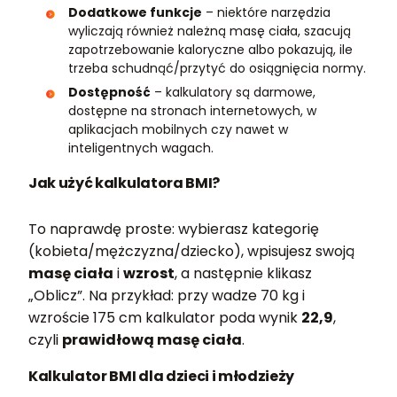
Dodatkowe funkcje
– niektóre narzędzia
wyliczają również należną masę ciała, szacują
zapotrzebowanie kaloryczne albo pokazują, ile
trzeba schudnąć/przytyć do osiągnięcia normy.
Dostępność
– kalkulatory są darmowe,
dostępne na stronach internetowych, w
aplikacjach mobilnych czy nawet w
inteligentnych wagach.
Jak użyć kalkulatora BMI?
To naprawdę proste: wybierasz kategorię
(kobieta/mężczyzna/dziecko), wpisujesz swoją
masę ciała
i
wzrost
, a następnie klikasz
„Oblicz”. Na przykład: przy wadze 70 kg i
wzroście 175 cm kalkulator poda wynik
22,9
,
czyli
prawidłową masę ciała
.
Kalkulator BMI dla dzieci i młodzieży