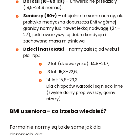
Dorośli (18–60 lat)
– uniwersalne przedziały
(18,5–24,9 norma).
Seniorzy (60+)
– oficjalnie te same normy, ale
praktyka medyczna dopuszcza BMI w górnej
granicy normy lub nawet lekką nadwagę (24–
27), jeśli towarzyszy jej dobra kondycja i
zachowana masa mięśniowa.
Dzieci i nastolatki
– normy zależą od wieku i
płci. Np.:
12 lat (dziewczynka): 14,8–21,7,
13 lat: 15,3–22,6,
14 lat: 15,8–23,3.
Dla chłopców wartości są nieco inne
(zwykle dolny próg wyższy, górny
niższy).
BMI u seniora – co trzeba wiedzieć?
Formalnie normy są takie same jak dla
dorosłych, ale: