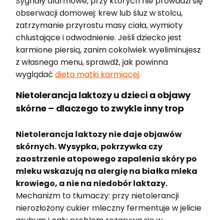
Sygnały alarmowe, przy których nie prowadzi się
obserwacji domowej: krew lub śluz w stolcu,
zatrzymanie przyrostu masy ciała, wymioty
chlustające i odwodnienie. Jeśli dziecko jest
karmione piersią, zanim cokolwiek wyeliminujesz
z własnego menu, sprawdź, jak powinna
wyglądać
dieta matki karmiącej
.
Nietolerancja laktozy u dzieci a objawy
skórne – dlaczego to zwykle inny trop
Nietolerancja laktozy nie daje objawów
skórnych. Wysypka, pokrzywka czy
zaostrzenie atopowego zapalenia skóry po
mleku wskazują na alergię na białka mleka
krowiego, a nie na niedobór laktazy.
Mechanizm to tłumaczy: przy nietolerancji
nierozłożony cukier mleczny fermentuje w jelicie