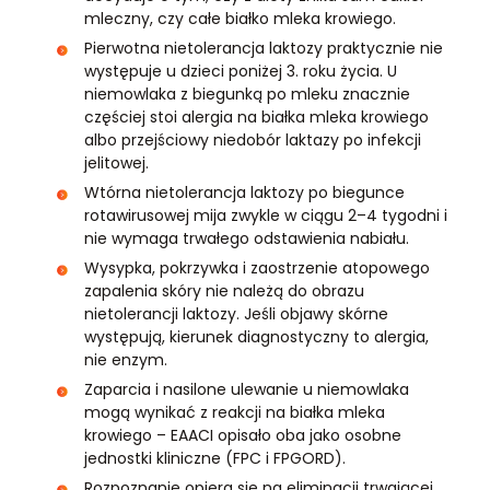
mleczny, czy całe białko mleka krowiego.
Pierwotna nietolerancja laktozy praktycznie nie
występuje u dzieci poniżej 3. roku życia. U
niemowlaka z biegunką po mleku znacznie
częściej stoi alergia na białka mleka krowiego
albo przejściowy niedobór laktazy po infekcji
jelitowej.
Wtórna nietolerancja laktozy po biegunce
rotawirusowej mija zwykle w ciągu 2–4 tygodni i
nie wymaga trwałego odstawienia nabiału.
Wysypka, pokrzywka i zaostrzenie atopowego
zapalenia skóry nie należą do obrazu
nietolerancji laktozy. Jeśli objawy skórne
występują, kierunek diagnostyczny to alergia,
nie enzym.
Zaparcia i nasilone ulewanie u niemowlaka
mogą wynikać z reakcji na białka mleka
krowiego – EAACI opisało oba jako osobne
jednostki kliniczne (FPC i FPGORD).
Rozpoznanie opiera się na eliminacji trwającej