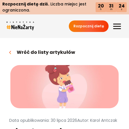
Rozpocznij dietę dziś.
Liczba miejsc jest
20
31
23
ograniczona.
h
m
s
Rozpocznij dietę
Wróć do listy artykułów
Data opublikowania: 30 lipca 2026
Autor: Karol Antczak