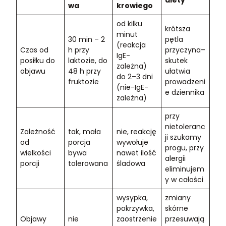
diety
wa
krowiego
od kilku
krótsza
minut
30 min – 2
pętla
(reakcja
Czas od
h przy
przyczyna–
IgE-
posiłku do
laktozie, do
skutek
zależna)
objawu
48 h przy
ułatwia
do 2–3 dni
fruktozie
prowadzeni
(nie-IgE-
e dziennika
zależna)
przy
nietoleranc
Zależność
tak, mała
nie, reakcję
ji szukamy
od
porcja
wywołuje
progu, przy
wielkości
bywa
nawet ilość
alergii
porcji
tolerowana
śladowa
eliminujem
y w całości
wysypka,
zmiany
pokrzywka,
skórne
Objawy
nie
zaostrzenie
przesuwają