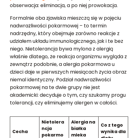
obserwacja: eliminacja, a po niej prowokacja.
Formalnie oba zjawiska mieszczą się w pojęciu
nadwrażliwości pokarmowej – to termin
nadrzędny, który obejmuje zarówno reakcje z
udziałem układu immunologicznego, jak i te bez
niego. Nietolerancja bywa mylona z alergią
właśnie dlatego, że reakcja organizmu wygląda z
zewnątrz podobnie, a alergia pokarmowa u
dzieci daje w pierwszych miesiącach życia obraz
niemal identyczny. Podział nadwrażliwości
pokarmowej na te dwie grupy nie jest
akademicki: decyduje o tym, czy szukamy progu
tolerancji, czy eliminujemy alergen w całości.
Nietolera
Alergia na
Co z tego
ncja
białka
Cecha
wynika dla
pokarmo
mleka