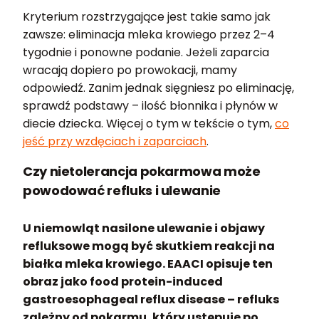
Kryterium rozstrzygające jest takie samo jak
zawsze: eliminacja mleka krowiego przez 2–4
tygodnie i ponowne podanie. Jeżeli zaparcia
wracają dopiero po prowokacji, mamy
odpowiedź. Zanim jednak sięgniesz po eliminację,
sprawdź podstawy – ilość błonnika i płynów w
diecie dziecka. Więcej o tym w tekście o tym,
co
jeść przy wzdęciach i zaparciach
.
Czy nietolerancja pokarmowa może
powodować refluks i ulewanie
U niemowląt nasilone ulewanie i objawy
refluksowe mogą być skutkiem reakcji na
białka mleka krowiego. EAACI opisuje ten
obraz jako food protein-induced
gastroesophageal reflux disease – refluks
zależny od pokarmu, który ustępuje po