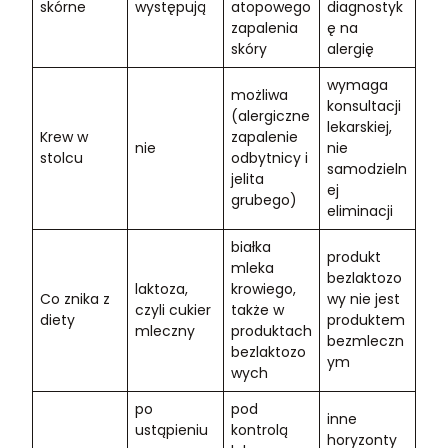
skórne
występują
atopowego
diagnostyk
zapalenia
ę na
skóry
alergię
wymaga
możliwa
konsultacji
(alergiczne
lekarskiej,
Krew w
zapalenie
nie
nie
stolcu
odbytnicy i
samodzieln
jelita
ej
grubego)
eliminacji
białka
produkt
mleka
bezlaktozo
laktoza,
krowiego,
Co znika z
wy nie jest
czyli cukier
także w
diety
produktem
mleczny
produktach
bezmleczn
bezlaktozo
ym
wych
po
pod
inne
ustąpieniu
kontrolą
horyzonty