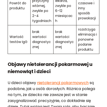
przyczyny
lekarza,
Powrót do
czasowe i
wtórnej,
zwykle po
produktu
inny
zwykle po
6–12
sposób
2–4
miesiącac
prowokacji
tygodniach
h
rozstrzyga
brak
brak
eliminacja i
Wartość
wartości
wartości
ponowne
testów IgG
diagnostyc
diagnostyc
podanie
znej
znej
produktu
Objawy nietolerancji pokarmowej u
niemowląt i dzieci
U dzieci objawy
nietolerancji pokarmowych
są
podobne, jak u osób dorosłych. Różnica polega
na tym, że dziecko nie zawsze jest w stanie
zasygnalizować precyzyjnie, co dokładnie się
dzieje. Tutaj ważna jest Twoja rola, aby bacznie