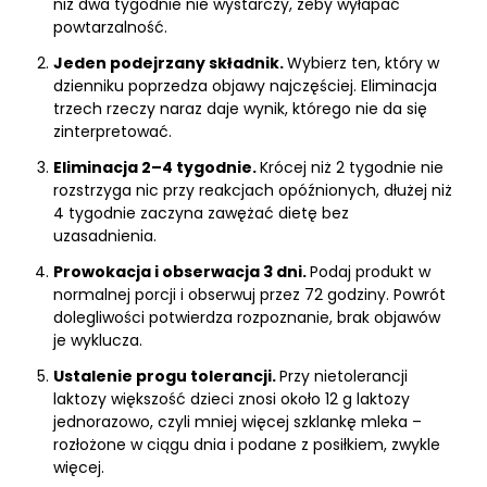
niż dwa tygodnie nie wystarczy, żeby wyłapać
powtarzalność.
Jeden podejrzany składnik.
Wybierz ten, który w
dzienniku poprzedza objawy najczęściej. Eliminacja
trzech rzeczy naraz daje wynik, którego nie da się
zinterpretować.
Eliminacja 2–4 tygodnie.
Krócej niż 2 tygodnie nie
rozstrzyga nic przy reakcjach opóźnionych, dłużej niż
4 tygodnie zaczyna zawężać dietę bez
uzasadnienia.
Prowokacja i obserwacja 3 dni.
Podaj produkt w
normalnej porcji i obserwuj przez 72 godziny. Powrót
dolegliwości potwierdza rozpoznanie, brak objawów
je wyklucza.
Ustalenie progu tolerancji.
Przy nietolerancji
laktozy większość dzieci znosi około 12 g laktozy
jednorazowo, czyli mniej więcej szklankę mleka –
rozłożone w ciągu dnia i podane z posiłkiem, zwykle
więcej.