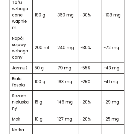
Tofu
wzboga
cane
180 g
360 mg
~30%
~108 mg
wapnie
m
Napój
sojowy
200 ml
240 mg
~30%
~72 mg
wzboga
cany
Jarmuż
50 g
79 mg
~55%
~43 mg
Biała
100 g
163 mg
~25%
~41 mg
fasola
Sezam
niełuska
15 g
146 mg
~20%
~29 mg
ny
Mak
10 g
127 mg
~20%
~25 mg
Natka