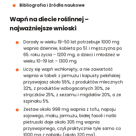
Bibliografia i źródła naukowe
Wapń na diecie roślinnej –
najważniejsze wnioski
Dorosły w wieku 19–50 lat potrzebuje 1000 mg
wapnia dziennie, kobieta po 51. i mężczyzna po
65. roku życia – 1200 mg, a dzieci i młodzież w
wieku 10–19 lat – 1300 mg.
Liczy się wapń wchłonięty, a nie zawartość
wapnia w tabeli: z jarmużu i kapusty pekińskiej
przyswajasz około 55%, z produktów mlecznych
32%, z produktów wzbogacanych 30%, ze
strączków 25%, z sezamu i migdałów 20%, a ze
szpinaku 5%.
Zestaw około 998 mg wapnia z tofu, napoju
sojowego, maku, jarmużu, białej fasoli i natki
pietruszki daje około 305 mg wapnia
przyswojonego, czyli praktycznie tyle samo co
1000 mg z nabiału (około 320 mg).