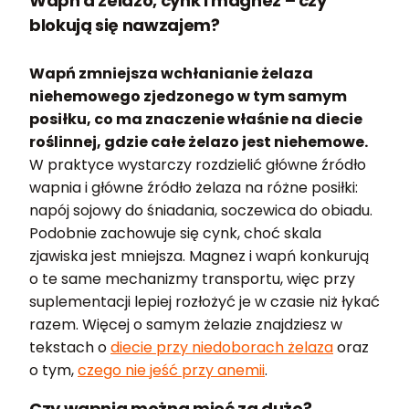
Wapń a żelazo, cynk i magnez – czy
blokują się nawzajem?
Wapń zmniejsza wchłanianie żelaza
niehemowego zjedzonego w tym samym
posiłku, co ma znaczenie właśnie na diecie
roślinnej, gdzie całe żelazo jest niehemowe.
W praktyce wystarczy rozdzielić główne źródło
wapnia i główne źródło żelaza na różne posiłki:
napój sojowy do śniadania, soczewica do obiadu.
Podobnie zachowuje się cynk, choć skala
zjawiska jest mniejsza. Magnez i wapń konkurują
o te same mechanizmy transportu, więc przy
suplementacji lepiej rozłożyć je w czasie niż łykać
razem. Więcej o samym żelazie znajdziesz w
tekstach o
diecie przy niedoborach żelaza
oraz
o tym,
czego nie jeść przy anemii
.
Czy wapnia można mieć za dużo?