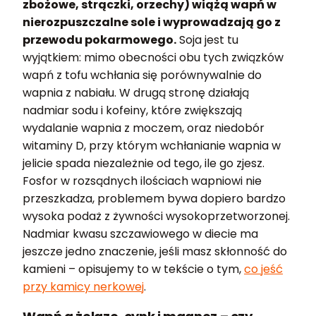
zbożowe, strączki, orzechy) wiążą wapń w
nierozpuszczalne sole i wyprowadzają go z
przewodu pokarmowego.
Soja jest tu
wyjątkiem: mimo obecności obu tych związków
wapń z tofu wchłania się porównywalnie do
wapnia z nabiału. W drugą stronę działają
nadmiar sodu i kofeiny, które zwiększają
wydalanie wapnia z moczem, oraz niedobór
witaminy D, przy którym wchłanianie wapnia w
jelicie spada niezależnie od tego, ile go zjesz.
Fosfor w rozsądnych ilościach wapniowi nie
przeszkadza, problemem bywa dopiero bardzo
wysoka podaż z żywności wysokoprzetworzonej.
Nadmiar kwasu szczawiowego w diecie ma
jeszcze jedno znaczenie, jeśli masz skłonność do
kamieni – opisujemy to w tekście o tym,
co jeść
przy kamicy nerkowej
.