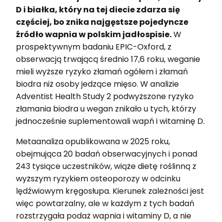
D i białka, który na tej diecie zdarza się
częściej, bo znika najgęstsze pojedyncze
źródło wapnia w polskim jadłospisie.
W
prospektywnym badaniu EPIC-Oxford, z
obserwacją trwającą średnio 17,6 roku, weganie
mieli wyższe ryzyko złamań ogółem i złamań
biodra niż osoby jedzące mięso. W analizie
Adventist Health Study 2 podwyższone ryzyko
złamania biodra u wegan znikało u tych, którzy
jednocześnie suplementowali wapń i witaminę D.
Metaanaliza opublikowana w 2025 roku,
obejmująca 20 badań obserwacyjnych i ponad
243 tysiące uczestników, wiąże dietę roślinną z
wyższym ryzykiem osteoporozy w odcinku
lędźwiowym kręgosłupa. Kierunek zależności jest
więc powtarzalny, ale w każdym z tych badań
rozstrzygała podaż wapnia i witaminy D, a nie