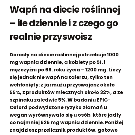
Wapń na diecie roślinnej
– ile dziennie i z czego go
realnie przyswoisz
Dorosły na diecie roślinnej potrzebuje 1000
mg wapnia dziennie, a kobiety po 51. i
mężczyźni po 65. roku życia – 1200 mg. Liczy
się jednak nie wapń na talerzu, tylko ten
wchłonięty: z jarmużu przyswajasz około
55%, z produktów mlecznych około 32%, a ze
szpinaku zaledwie 5%.
W badaniu EPIC-
Oxford podwyższone ryzyko złamań u
wegan wyrównywało się u osób, które jadły
co najmniej 525 mg wapnia dziennie. Poniżej
znajdziesz przelicznik produktów, gotowe