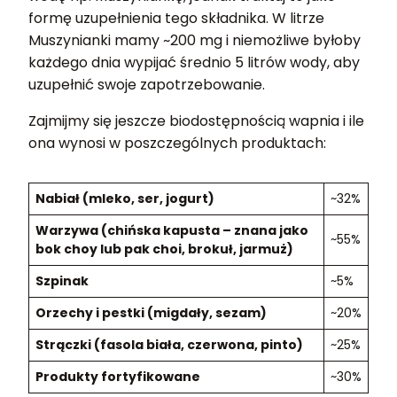
formę uzupełnienia tego składnika. W litrze
Muszynianki mamy ~200 mg i niemożliwe byłoby
każdego dnia wypijać średnio 5 litrów wody, aby
uzupełnić swoje zapotrzebowanie.
Zajmijmy się jeszcze biodostępnością wapnia i ile
ona wynosi w poszczególnych produktach:
Nabiał (mleko, ser, jogurt)
~32%
Warzywa (chińska kapusta – znana jako
~55%
bok choy lub pak choi, brokuł, jarmuż)
Szpinak
~5%
Orzechy i pestki (migdały, sezam)
~20%
Strączki (fasola biała, czerwona, pinto)
~25%
Produkty fortyfikowane
~30%