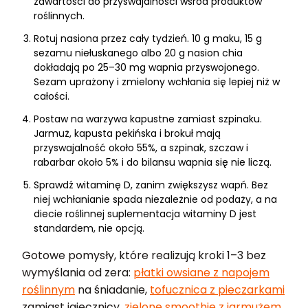
zawartości do przyswajalności wśród produktów
roślinnych.
Rotuj nasiona przez cały tydzień. 10 g maku, 15 g
sezamu niełuskanego albo 20 g nasion chia
dokładają po 25–30 mg wapnia przyswojonego.
Sezam uprażony i zmielony wchłania się lepiej niż w
całości.
Postaw na warzywa kapustne zamiast szpinaku.
Jarmuż, kapusta pekińska i brokuł mają
przyswajalność około 55%, a szpinak, szczaw i
rabarbar około 5% i do bilansu wapnia się nie liczą.
Sprawdź witaminę D, zanim zwiększysz wapń. Bez
niej wchłanianie spada niezależnie od podaży, a na
diecie roślinnej suplementacja witaminy D jest
standardem, nie opcją.
Gotowe pomysły, które realizują kroki 1–3 bez
wymyślania od zera:
płatki owsiane z napojem
roślinnym
na śniadanie,
tofucznica z pieczarkami
zamiast jajecznicy,
zielone smoothie z jarmużem