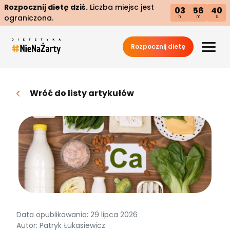
Rozpocznij dietę dziś.
Liczba miejsc jest
03
56
39
ograniczona.
h
m
s
Rozpocznij dietę
Wróć do listy artykułów
Data opublikowania: 29 lipca 2026
Autor: Patryk Łukasiewicz