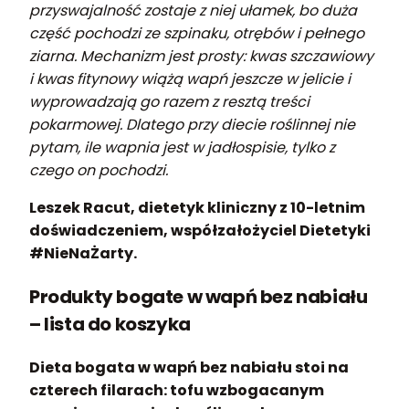
przyswajalność zostaje z niej ułamek, bo duża
część pochodzi ze szpinaku, otrębów i pełnego
ziarna. Mechanizm jest prosty: kwas szczawiowy
i kwas fitynowy wiążą wapń jeszcze w jelicie i
wyprowadzają go razem z resztą treści
pokarmowej. Dlatego przy diecie roślinnej nie
pytam, ile wapnia jest w jadłospisie, tylko z
czego on pochodzi.
Leszek Racut, dietetyk kliniczny z 10-letnim
doświadczeniem, współzałożyciel Dietetyki
#NieNaŻarty.
Produkty bogate w wapń bez nabiału
– lista do koszyka
Dieta bogata w wapń bez nabiału stoi na
czterech filarach: tofu wzbogacanym