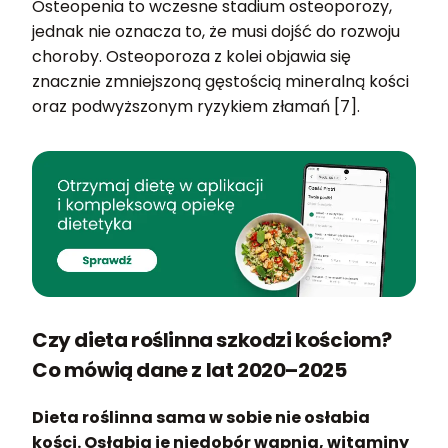
Osteopenia to wczesne stadium osteoporozy,
jednak nie oznacza to, że musi dojść do rozwoju
choroby. Osteoporoza z kolei objawia się
znacznie zmniejszoną gęstością mineralną kości
oraz podwyższonym ryzykiem złamań [7].
Czy dieta roślinna szkodzi kościom?
Co mówią dane z lat 2020–2025
Dieta roślinna sama w sobie nie osłabia
kości. Osłabia je niedobór wapnia, witaminy