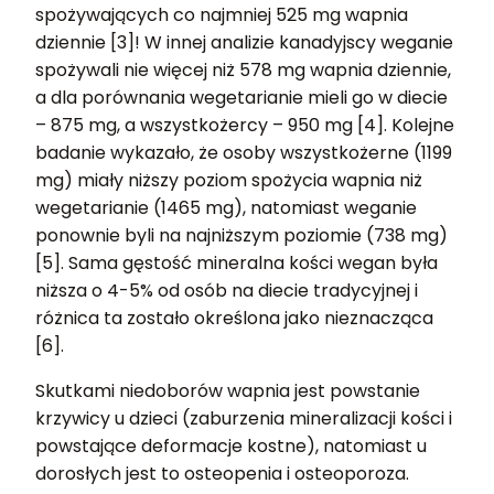
spożywających co najmniej 525 mg wapnia
dziennie [3]! W innej analizie kanadyjscy weganie
spożywali nie więcej niż 578 mg wapnia dziennie,
a dla porównania wegetarianie mieli go w diecie
– 875 mg, a wszystkożercy – 950 mg [4]. Kolejne
badanie wykazało, że osoby wszystkożerne (1199
mg) miały niższy poziom spożycia wapnia niż
wegetarianie (1465 mg), natomiast weganie
ponownie byli na najniższym poziomie (738 mg)
[5]. Sama gęstość mineralna kości wegan była
niższa o 4-5% od osób na diecie tradycyjnej i
różnica ta zostało określona jako nieznacząca
[6].
Skutkami niedoborów wapnia jest powstanie
krzywicy u dzieci (zaburzenia mineralizacji kości i
powstające deformacje kostne), natomiast u
dorosłych jest to osteopenia i osteoporoza.