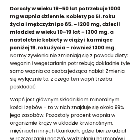
Dorosły w wieku 19–50 lat potrzebuje 1000
mg wapnia dziennie. Kobiety po 51. roku
życia i mężczyźni po 65. – 1200 mg, dzieci i
młodzież w wieku 10–19 lat – 1300 mg, a
nastoletnie kobiety w ciąży i karmiące
poniżej 19. roku życia – również 1300 mg.
Normy żywienia nie zmieniają się z powodu diety:
weganin i wegetarianin potrzebują dokładnie tyle
samo wapnia co osoba jedząca nabiał. Zmienia
się wyłącznie to, z czego ten wapń trzeba
poskładać.
Wapń jest głównym składnikiem mineralnym
kości i zębów – to w nich znajduje się około 99%
jego zasobów. Pozostały procent wapnia w
organizmie krąży w układzie krwionośnym,
mięśniach i innych tkankach, gdzie bierze udział
w rozszerzaniu naczyń, wydzielaniu hormonów i