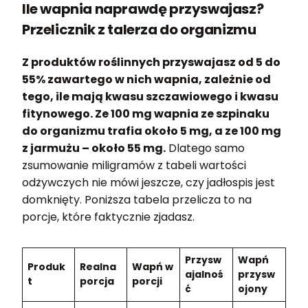
Ile wapnia naprawdę przyswajasz?
Przelicznik z talerza do organizmu
Z produktów roślinnych przyswajasz od 5 do
55% zawartego w nich wapnia, zależnie od
tego, ile mają kwasu szczawiowego i kwasu
fitynowego. Ze 100 mg wapnia ze szpinaku
do organizmu trafia około 5 mg, a ze 100 mg
z jarmużu – około 55 mg.
Dlatego samo
zsumowanie miligramów z tabeli wartości
odżywczych nie mówi jeszcze, czy jadłospis jest
domknięty. Poniższa tabela przelicza to na
porcje, które faktycznie zjadasz.
Przysw
Wapń
Produk
Realna
Wapń w
ajalnoś
przysw
t
porcja
porcji
ć
ojony