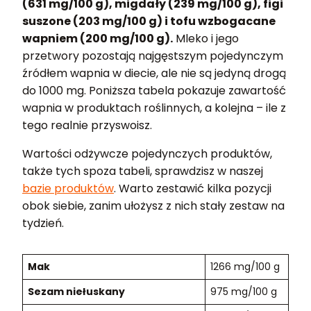
(631 mg/100 g), migdały (239 mg/100 g), figi
suszone (203 mg/100 g) i tofu wzbogacane
wapniem (200 mg/100 g).
Mleko i jego
przetwory pozostają najgęstszym pojedynczym
źródłem wapnia w diecie, ale nie są jedyną drogą
do 1000 mg. Poniższa tabela pokazuje zawartość
wapnia w produktach roślinnych, a kolejna – ile z
tego realnie przyswoisz.
Wartości odżywcze pojedynczych produktów,
także tych spoza tabeli, sprawdzisz w naszej
bazie produktów
. Warto zestawić kilka pozycji
obok siebie, zanim ułożysz z nich stały zestaw na
tydzień.
Mak
1266 mg/100 g
Sezam niełuskany
975 mg/100 g