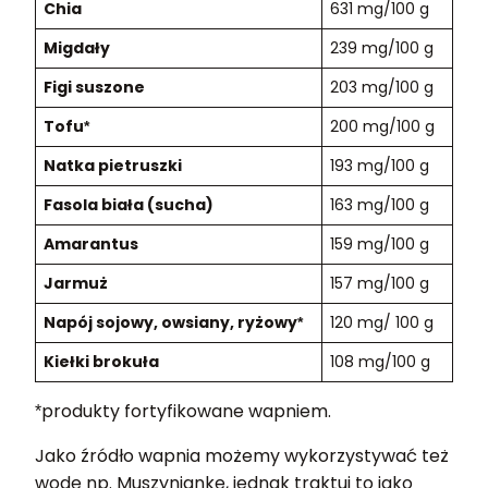
Chia
631 mg/100 g
Migdały
239 mg/100 g
Figi suszone
203 mg/100 g
Tofu
200 mg/100 g
*
Natka pietruszki
193 mg/100 g
Fasola biała (sucha)
163 mg/100 g
Amarantus
159 mg/100 g
Jarmuż
157 mg/100 g
Napój sojowy, owsiany, ryżowy
120 mg/ 100 g
*
Kiełki brokuła
108 mg/100 g
produkty fortyfikowane wapniem.
*
Jako źródło wapnia możemy wykorzystywać też
wodę np. Muszyniankę, jednak traktuj to jako