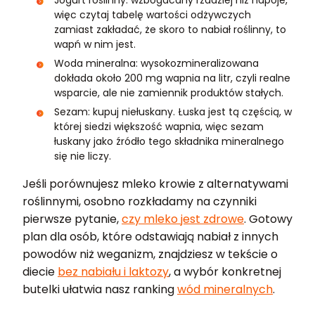
Jogurt roślinny: wzbogacany rzadziej niż napoje,
więc czytaj tabelę wartości odżywczych
zamiast zakładać, że skoro to nabiał roślinny, to
wapń w nim jest.
Woda mineralna: wysokozmineralizowana
dokłada około 200 mg wapnia na litr, czyli realne
wsparcie, ale nie zamiennik produktów stałych.
Sezam: kupuj niełuskany. Łuska jest tą częścią, w
której siedzi większość wapnia, więc sezam
łuskany jako źródło tego składnika mineralnego
się nie liczy.
Jeśli porównujesz mleko krowie z alternatywami
roślinnymi, osobno rozkładamy na czynniki
pierwsze pytanie,
czy mleko jest zdrowe
. Gotowy
plan dla osób, które odstawiają nabiał z innych
powodów niż weganizm, znajdziesz w tekście o
diecie
bez nabiału i laktozy
, a wybór konkretnej
butelki ułatwia nasz ranking
wód mineralnych
.