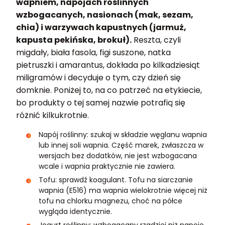
wapniem, napojach roślinnych
wzbogacanych, nasionach (mak, sezam,
chia) i warzywach kapustnych (jarmuż,
kapusta pekińska, brokuł).
Reszta, czyli
migdały, biała fasola, figi suszone, natka
pietruszki i amarantus, dokłada po kilkadziesiąt
miligramów i decyduje o tym, czy dzień się
domknie. Poniżej to, na co patrzeć na etykiecie,
bo produkty o tej samej nazwie potrafią się
różnić kilkukrotnie.
Napój roślinny: szukaj w składzie węglanu wapnia
lub innej soli wapnia. Część marek, zwłaszcza w
wersjach bez dodatków, nie jest wzbogacana
wcale i wapnia praktycznie nie zawiera.
Tofu: sprawdź koagulant. Tofu na siarczanie
wapnia (E516) ma wapnia wielokrotnie więcej niż
tofu na chlorku magnezu, choć na półce
wygląda identycznie.