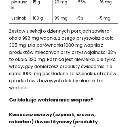
pietrusz
15 g
29 mg
~55%
~16 mg
ki
Szpinak
100 g
99 mg
~5%
~5 mg
Zestaw z sekcji o dziennych porcjach zawiera
około 998 mg wapnia, z czego przyswoisz około
305 mg. Dla porównania 1000 mg wapnia z
produktów mlecznych przy przyswajalności 32%
to około 320 mg. Różnica jest niewielka, ale tylko
wtedy, gdy dobierzesz produkty świadomie. Te
same 1000 mg poskładane ze szpinaku, otrębów
i produktów zbożowych dałoby ułamek tej
wartości.
Co blokuje wchłanianie wapnia?
Kwas szczawiowy (szpinak, szczaw,
rabarbar) i kwas fitynowy (produkty