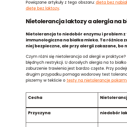
Powiązane artykuły z tego obszaru:
dieta bez nabiał
dietę bez laktozy
.
Nietolerancja laktozy a alergia na b
Nietolerancja to niedobór enzymu i problem z 
immunologiczna na białka mleka. Ta różnica zm
niej bezpieczne, ale przy alergii zakazane, bo 
Czym różni się nietolerancja od alergii w praktyce?
błędnych restrykcji. U dorosłych alergia na to biał
zaburzenie trawienia jest bardzo częste. Przy podejrz
drugim przypadku pomaga wodorowy test tolerancji
piszemy w tekście o
testy na nietolerancje pokar
Cecha
Nietolerancj
Przyczyna
niedobór la