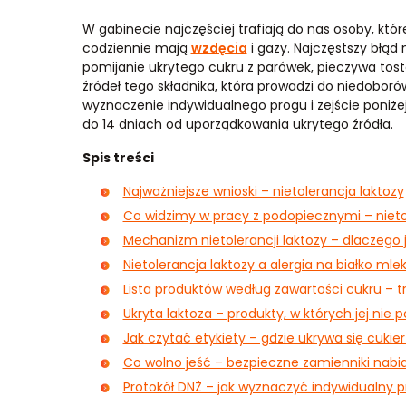
W gabinecie najczęściej trafiają do nas osoby, któ
codziennie mają
wzdęcia
i gazy. Najczęstszy błąd 
pomijanie ukrytego cukru z parówek, pieczywa tost
źródeł tego składnika, która prowadzi do niedoborów
wyznaczenie indywidualnego progu i zejście poniże
do 14 dniach od uporządkowania ukrytego źródła.
Spis treści
Najważniejsze wnioski – nietolerancja laktozy
Co widzimy w pracy z podopiecznymi – nieto
Mechanizm nietolerancji laktozy – dlaczego 
Nietolerancja laktozy a alergia na białko mlek
Lista produktów według zawartości cukru – t
Ukryta laktoza – produkty, w których jej nie 
Jak czytać etykiety – gdzie ukrywa się cukie
Co wolno jeść – bezpieczne zamienniki nabia
Protokół DNŻ – jak wyznaczyć indywidualny pr