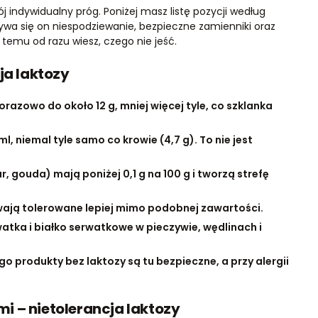
ój indywidualny próg. Poniżej masz listę pozycji według
ywa się on niespodziewanie, bezpieczne zamienniki oraz
 temu od razu wiesz, czego nie jeść.
ja laktozy
razowo do około 12 g, mniej więcej tyle, co szklanka
l, niemal tyle samo co krowie (4,7 g). To nie jest
 gouda) mają poniżej 0,1 g na 100 g i tworzą strefę
bywają tolerowane lepiej mimo podobnej zawartości.
atka i białko serwatkowe w pieczywie, wędlinach i
ego produkty bez laktozy są tu bezpieczne, a przy alergii
i – nietolerancja laktozy