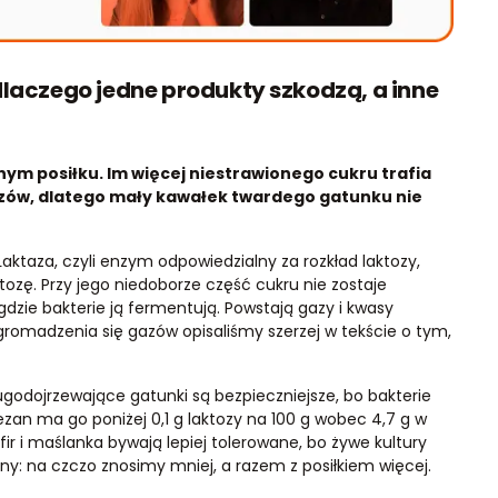
dlaczego jedne produkty szkodzą, a inne
ym posiłku. Im więcej niestrawionego cukru trafia
azów, dlatego mały kawałek twardego gatunku nie
Laktaza, czyli enzym odpowiedzialny za rozkład laktozy,
laktozę. Przy jego niedoborze część cukru nie zostaje
dzie bakterie ją fermentują. Powstają gazy i kwasy
gromadzenia się gazów opisaliśmy szerzej w tekście o tym,
ługodojrzewające gatunki są bezpieczniejsze, bo bakterie
zan ma go poniżej 0,1 g laktozy na 100 g wobec 4,7 g w
ir i maślanka bywają lepiej tolerowane, bo żywe kultury
lny: na czczo znosimy mniej, a razem z posiłkiem więcej.