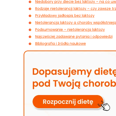
Niedobory przy diecie bez laktozy – na co u
Rodzaje nietolerancji laktozy – czy zawsze t
Przykładowy jadłospis bez laktozy
Nietolerancja laktozy a choroby współistniej
Podsumowanie – nietolerancja laktozy
Najczęściej zadawane pytania i odpowiedzi
Bibliografia i źródła naukowe