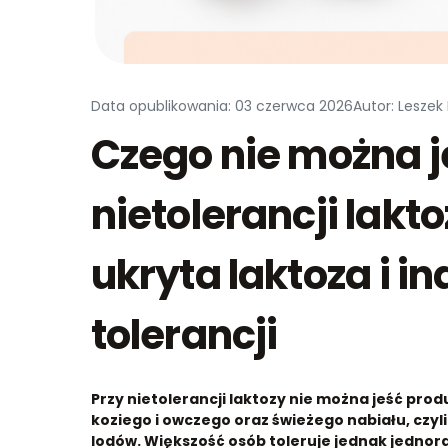
Data opublikowania: 03 czerwca 2026
Autor: Leszek
Czego nie można j
nietolerancji lakt
ukryta laktoza i 
tolerancji
Przy nietolerancji laktozy nie można jeść prod
koziego i owczego oraz świeżego nabiału, czy
lodów. Większość osób toleruje jednak jednorazo