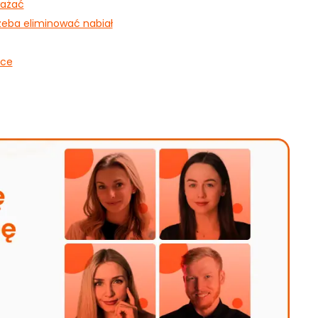
ważać
rzeba eliminować nabiał
ące