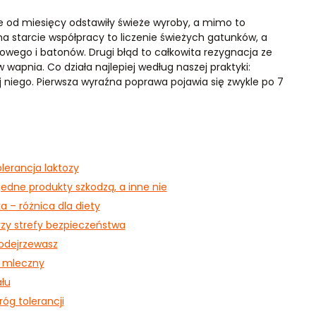
re od miesięcy odstawiły świeże wyroby, a mimo to
na starcie współpracy to liczenie świeżych gatunków, a
owego i batonów. Drugi błąd to całkowita rezygnacja ze
 wapnia. Co działa najlepiej według naszej praktyki:
j niego. Pierwsza wyraźna poprawa pojawia się zwykle po 7
lerancja laktozy
jedne produkty szkodzą, a inne nie
a – różnica dla diety
rzy strefy bezpieczeństwa
podejrzewasz
r mleczny
łu
óg tolerancji