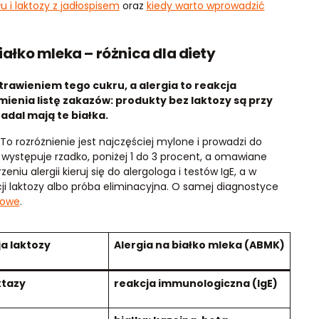
u i laktozy z jadłospisem
oraz
kiedy warto wprowadzić
iałko mleka – różnica dla diety
trawieniem tego cukru, a alergia to reakcja
ienia listę zakazów: produkty bez laktozy są przy
nadal mają te białka.
 To rozróżnienie jest najczęściej mylone i prowadzi do
ko występuje rzadko, poniżej 1 do 3 procent, a omawiane
eniu alergii kieruj się do alergologa i testów IgE, a w
 laktozy albo próba eliminacyjna. O samej diagnostyce
mowe
.
a laktozy
Alergia na białko mleka (ABMK)
ktazy
reakcja immunologiczna (IgE)