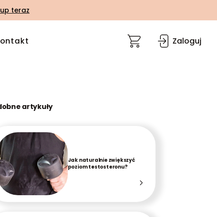
up teraz
ontakt
Zaloguj
dobne artykuły
Jak naturalnie zwiększyć
poziom testosteronu?