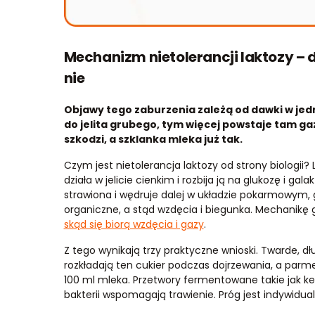
Mechanizm nietolerancji laktozy – 
nie
Objawy tego zaburzenia zależą od dawki w jedn
do jelita grubego, tym więcej powstaje tam g
szkodzi, a szklanka mleka już tak.
Czym jest nietolerancja laktozy od strony biologii? 
działa w jelicie cienkim i rozbija ją na glukozę i ga
strawiona i wędruje dalej w układzie pokarmowym, g
organiczne, a stąd wzdęcia i biegunka. Mechanikę 
skąd się biorą wzdęcia i gazy
.
Z tego wynikają trzy praktyczne wnioski. Twarde, d
rozkładają ten cukier podczas dojrzewania, a parme
100 ml mleka. Przetwory fermentowane takie jak kef
bakterii wspomagają trawienie. Próg jest indywidua