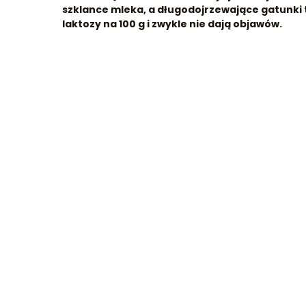
szklance mleka, a długodojrzewające gatunki t
laktozy na 100 g i zwykle nie dają objawów.