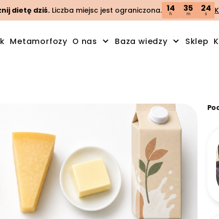
14
35
23
ij dietę dziś.
Liczba miejsc jest ograniczona.
K
h
m
s
ik
Metamorfozy
O nas
Baza wiedzy
Sklep
K
Po