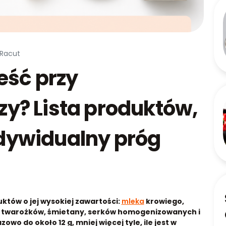
 Racut
eść przy
ozy? Lista produktów,
indywidualny próg
uktów o jej wysokiej zawartości:
mleka
krowiego,
li twarożków, śmietany, serków homogenizowanych i
wo do około 12 g, mniej więcej tyle, ile jest w