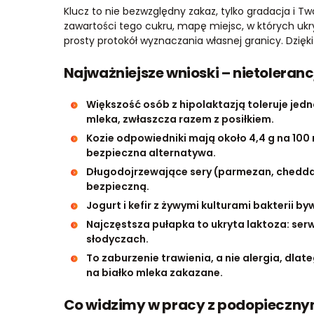
Klucz to nie bezwzględny zakaz, tylko gradacja i Tw
zawartości tego cukru, mapę miejsc, w których ukr
prosty protokół wyznaczania własnej granicy. Dzięki
Najważniejsze wnioski – nietoleranc
Większość osób z hipolaktazją toleruje jedno
mleka, zwłaszcza razem z posiłkiem.
Kozie odpowiedniki mają około 4,4 g na 100 m
bezpieczna alternatywa.
Długodojrzewające sery (parmezan, cheddar,
bezpieczną.
Jogurt i kefir z żywymi kulturami bakterii 
Najczęstsza pułapka to ukryta laktoza: serw
słodyczach.
To zaburzenie trawienia, a nie alergia, dlat
na białko mleka zakazane.
Co widzimy w pracy z podopiecznym