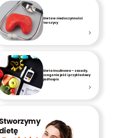
Dieta w niedoczynności
tarczycy
Dieta insulinowa – zasady,
czego nie jeść i przykładowy
jadłospis
Stworzymy
dietę