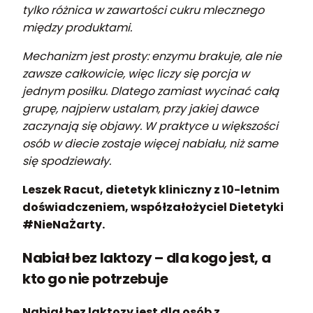
tylko różnica w zawartości cukru mlecznego
między produktami.
Mechanizm jest prosty: enzymu brakuje, ale nie
zawsze całkowicie, więc liczy się porcja w
jednym posiłku. Dlatego zamiast wycinać całą
grupę, najpierw ustalam, przy jakiej dawce
zaczynają się objawy. W praktyce u większości
osób w diecie zostaje więcej nabiału, niż same
się spodziewały.
Leszek Racut, dietetyk kliniczny z 10-letnim
doświadczeniem, współzałożyciel Dietetyki
#NieNaŻarty.
Nabiał bez laktozy – dla kogo jest, a
kto go nie potrzebuje
Nabiał bez laktozy jest dla osób z