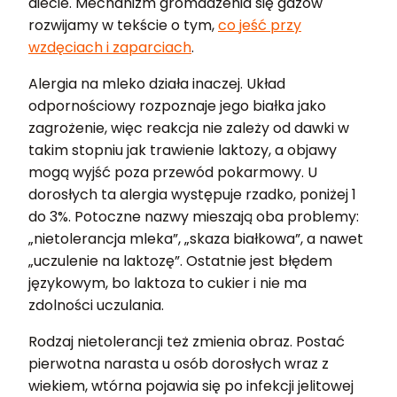
diecie. Mechanizm gromadzenia się gazów
rozwijamy w tekście o tym,
co jeść przy
wzdęciach i zaparciach
.
Alergia na mleko działa inaczej. Układ
odpornościowy rozpoznaje jego białka jako
zagrożenie, więc reakcja nie zależy od dawki w
takim stopniu jak trawienie laktozy, a objawy
mogą wyjść poza przewód pokarmowy. U
dorosłych ta alergia występuje rzadko, poniżej 1
do 3%. Potoczne nazwy mieszają oba problemy:
„nietolerancja mleka”, „skaza białkowa”, a nawet
„uczulenie na laktozę”. Ostatnie jest błędem
językowym, bo laktoza to cukier i nie ma
zdolności uczulania.
Rodzaj nietolerancji też zmienia obraz. Postać
pierwotna narasta u osób dorosłych wraz z
wiekiem, wtórna pojawia się po infekcji jelitowej