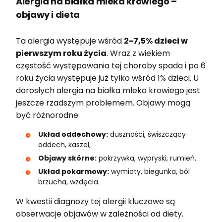
Alergia na białka mleka krowiego –
objawy i dieta
Ta alergia występuje wśród
2-7,5% dzieci w
pierwszym roku życia
. Wraz z wiekiem
częstość występowania tej choroby spada i po 6
roku życia występuje już tylko wśród 1% dzieci. U
dorosłych alergia na białka mleka krowiego jest
jeszcze rzadszym problemem. Objawy mogą
być różnorodne:
Układ oddechowy:
duszności, świszczący
oddech, kaszel,
Objawy skórne:
pokrzywka, wypryski, rumień,
Układ pokarmowy:
wymioty, biegunka, ból
brzucha, wzdęcia.
W kwestii diagnozy tej alergii kluczowe są
obserwacje objawów w zależności od diety.