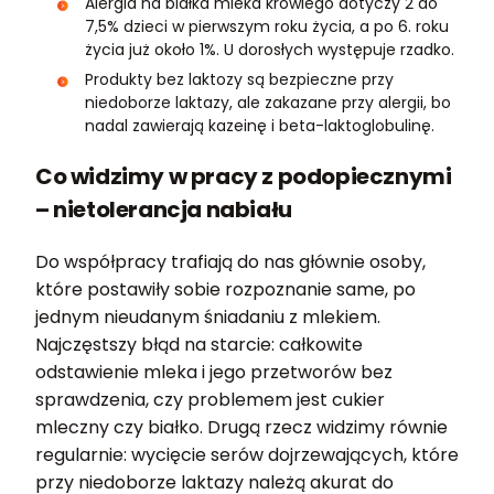
Alergia na białka mleka krowiego dotyczy 2 do
7,5% dzieci w pierwszym roku życia, a po 6. roku
życia już około 1%. U dorosłych występuje rzadko.
Produkty bez laktozy są bezpieczne przy
niedoborze laktazy, ale zakazane przy alergii, bo
nadal zawierają kazeinę i beta-laktoglobulinę.
Co widzimy w pracy z podopiecznymi
– nietolerancja nabiału
Do współpracy trafiają do nas głównie osoby,
które postawiły sobie rozpoznanie same, po
jednym nieudanym śniadaniu z mlekiem.
Najczęstszy błąd na starcie: całkowite
odstawienie mleka i jego przetworów bez
sprawdzenia, czy problemem jest cukier
mleczny czy białko. Drugą rzecz widzimy równie
regularnie: wycięcie serów dojrzewających, które
przy niedoborze laktazy należą akurat do