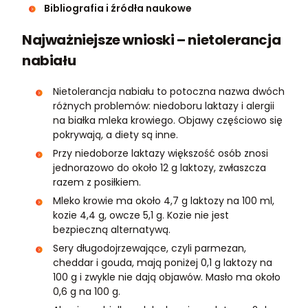
Bibliografia i źródła naukowe
Najważniejsze wnioski – nietolerancja
nabiału
Nietolerancja nabiału to potoczna nazwa dwóch
różnych problemów: niedoboru laktazy i alergii
na białka mleka krowiego. Objawy częściowo się
pokrywają, a diety są inne.
Przy niedoborze laktazy większość osób znosi
jednorazowo do około 12 g laktozy, zwłaszcza
razem z posiłkiem.
Mleko krowie ma około 4,7 g laktozy na 100 ml,
kozie 4,4 g, owcze 5,1 g. Kozie nie jest
bezpieczną alternatywą.
Sery długodojrzewające, czyli parmezan,
cheddar i gouda, mają poniżej 0,1 g laktozy na
100 g i zwykle nie dają objawów. Masło ma około
0,6 g na 100 g.