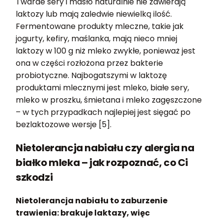
Twarde sery i masło naturalnie nie zawierają
laktozy lub mają zaledwie niewielką ilość.
Fermentowane produkty mleczne, takie jak
jogurty, kefiry, maślanka, mają nieco mniej
laktozy w 100 g niż mleko zwykłe, ponieważ jest
ona w części rozłożona przez bakterie
probiotyczne. Najbogatszymi w laktozę
produktami mlecznymi jest mleko, białe sery,
mleko w proszku, śmietana i mleko zagęszczone
– w tych przypadkach najlepiej jest sięgać po
bezlaktozowe wersje [5].
Nietolerancja nabiału czy alergia na
białko mleka – jak rozpoznać, co Ci
szkodzi
Nietolerancja nabiału to zaburzenie
trawienia: brakuje laktazy, więc