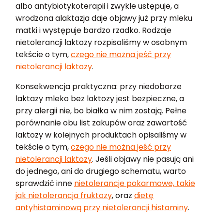
albo antybiotykoterapii i zwykle ustępuje, a
wrodzona alaktazja daje objawy już przy mleku
matki i występuje bardzo rzadko. Rodzaje
nietolerancji laktozy rozpisaliśmy w osobnym
tekście o tym,
czego nie można jeść przy
nietolerancji laktozy
.
Konsekwencja praktyczna: przy niedoborze
laktazy mleko bez laktozy jest bezpieczne, a
przy alergii nie, bo białka w nim zostają. Pełne
porównanie obu list zakupów oraz zawartość
laktozy w kolejnych produktach opisaliśmy w
tekście o tym,
czego nie można jeść przy
nietolerancji laktozy
. Jeśli objawy nie pasują ani
do jednego, ani do drugiego schematu, warto
sprawdzić inne
nietolerancje pokarmowe, takie
jak nietolerancja fruktozy
, oraz
dietę
antyhistaminową przy nietolerancji histaminy
.