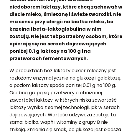
niedoborem laktazy, które chcą zachować w
diecie mleko, śmietanę i świeże twarożki. Nie
ma sensu przy alergii na białka mleka, bo
kazeina i beta-laktoglobulina w nim
zostają. Nie jest też potrzebny osobom, które
opierają się na serach dojrzewających
poniżej 0,1 g laktozy na 100 g i na
przetworach fermentowanych.
W produktach bez laktozy cukier mleczny jest
rozłożony enzymatycznie na glukozę i galaktozę,
a poziom laktozy spada poniżej 0,01 g na 100 g.
Osobną grupą są przetwory o obniżonej
zawartości laktozy, w których niska zawartość
laktozy wynika z samej technologii, jak w serach
dojrzewających. Wartość odżywcza zostaje ta
sama: białko, wapń i witaminy z grupy B nie
znikają. Zmienia się smak, bo glukoza jest słodsza