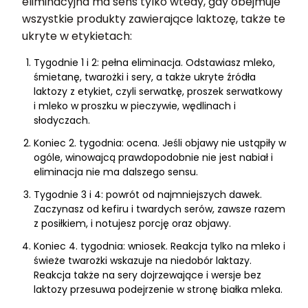
eliminacyjna ma sens tylko wtedy, gdy obejmuje
wszystkie produkty zawierające laktozę, także te
ukryte w etykietach:
Tygodnie 1 i 2: pełna eliminacja. Odstawiasz mleko,
śmietanę, twarożki i sery, a także ukryte źródła
laktozy z etykiet, czyli serwatkę, proszek serwatkowy
i mleko w proszku w pieczywie, wędlinach i
słodyczach.
Koniec 2. tygodnia: ocena. Jeśli objawy nie ustąpiły w
ogóle, winowajcą prawdopodobnie nie jest nabiał i
eliminacja nie ma dalszego sensu.
Tygodnie 3 i 4: powrót od najmniejszych dawek.
Zaczynasz od kefiru i twardych serów, zawsze razem
z posiłkiem, i notujesz porcję oraz objawy.
Koniec 4. tygodnia: wniosek. Reakcja tylko na mleko i
świeże twarożki wskazuje na niedobór laktazy.
Reakcja także na sery dojrzewające i wersje bez
laktozy przesuwa podejrzenie w stronę białka mleka.