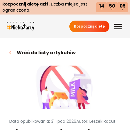
Rozpocznij dietę dziś.
Liczba miejsc jest
14
50
04
ograniczona.
h
m
s
Rozpocznij dietę
Wróć do listy artykułów
Data opublikowania: 31 lipca 2026
Autor: Leszek Racut