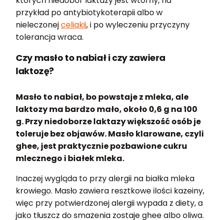
których niedobór laktazy jest wtórny, na
przykład po antybiotykoterapii albo w
nieleczonej
celiakii
, i po wyleczeniu przyczyny
tolerancja wraca.
Czy masło to nabiał i czy zawiera
laktozę?
Masło to nabiał, bo powstaje z mleka, ale
laktozy ma bardzo mało, około 0,6 g na 100
g. Przy niedoborze laktazy większość osób je
toleruje bez objawów. Masło klarowane, czyli
ghee, jest praktycznie pozbawione cukru
mlecznego i białek mleka.
Inaczej wygląda to przy alergii na białka mleka
krowiego. Masło zawiera resztkowe ilości kazeiny,
więc przy potwierdzonej alergii wypada z diety, a
jako tłuszcz do smażenia zostaje ghee albo oliwa.