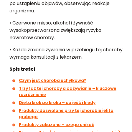
po ustąpieniu objawów, obserwując reakcje
organizmu.
• Czerwone mięso, alkohol i żywność
wysokoprzetworzona zwiększają ryzyko
nawrotów choroby.
• Każda zmiana żywienia w przebiegu tej choroby
wymaga konsultacji z lekarzem.
Spis treści
Czym jest choroba uchyłkowa?
Trzy faz tej choroby a odżywianie – kluczowe
rozróżnienie
Dieta krok po kroku – co jeść i kiedy
Produkty dozwolone przy tej chorobie jelita
grubego
Produkty zakazane – czego unikać