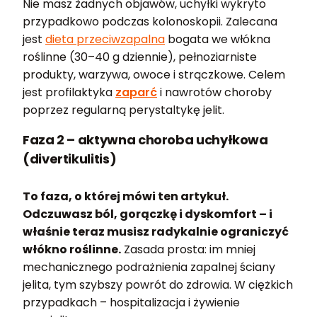
Nie masz żadnych objawów, uchyłki wykryto
przypadkowo podczas kolonoskopii. Zalecana
jest
dieta przeciwzapalna
bogata we włókna
roślinne (30–40 g dziennie), pełnoziarniste
produkty, warzywa, owoce i strączkowe. Celem
jest profilaktyka
zaparć
i nawrotów choroby
poprzez regularną perystaltykę jelit.
Faza 2 – aktywna choroba uchyłkowa
(divertikulitis)
To faza, o której mówi ten artykuł.
Odczuwasz ból, gorączkę i dyskomfort – i
właśnie teraz musisz radykalnie ograniczyć
włókno roślinne.
Zasada prosta: im mniej
mechanicznego podrażnienia zapalnej ściany
jelita, tym szybszy powrót do zdrowia. W ciężkich
przypadkach – hospitalizacja i żywienie