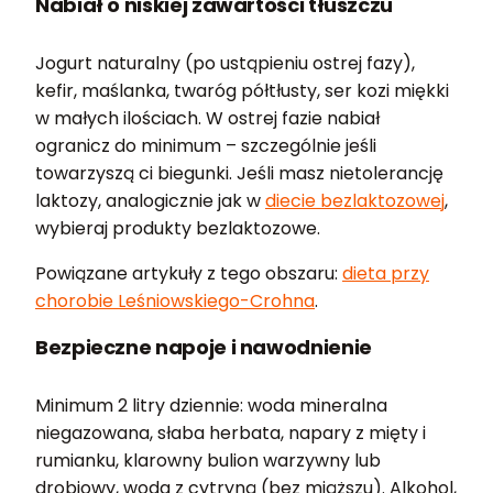
Nabiał o niskiej zawartości tłuszczu
Jogurt naturalny (po ustąpieniu ostrej fazy),
kefir, maślanka, twaróg półtłusty, ser kozi miękki
w małych ilościach. W ostrej fazie nabiał
ogranicz do minimum – szczególnie jeśli
towarzyszą ci biegunki. Jeśli masz nietolerancję
laktozy, analogicznie jak w
diecie bezlaktozowej
,
wybieraj produkty bezlaktozowe.
Powiązane artykuły z tego obszaru:
dieta przy
chorobie Leśniowskiego-Crohna
.
Bezpieczne napoje i nawodnienie
Minimum 2 litry dziennie: woda mineralna
niegazowana, słaba herbata, napary z mięty i
rumianku, klarowny bulion warzywny lub
drobiowy, woda z cytryną (bez miąższu). Alkohol,