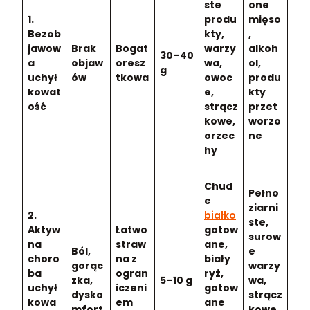
ste
one
1.
produ
mięso
Bezob
kty,
,
jawow
Brak
Bogat
warzy
alkoh
30–40
a
objaw
oresz
wa,
ol,
g
uchył
ów
tkowa
owoc
produ
kowat
e,
kty
ość
strącz
przet
kowe,
worzo
orzec
ne
hy
Chud
Pełno
e
ziarni
2.
białko
ste,
Aktyw
Łatwo
gotow
surow
na
straw
ane,
Ból,
e
choro
na z
biały
gorąc
warzy
ba
ogran
ryż,
zka,
5–10 g
wa,
uchył
iczeni
gotow
dysko
strącz
kowa
em
ane
mfort
kowe,