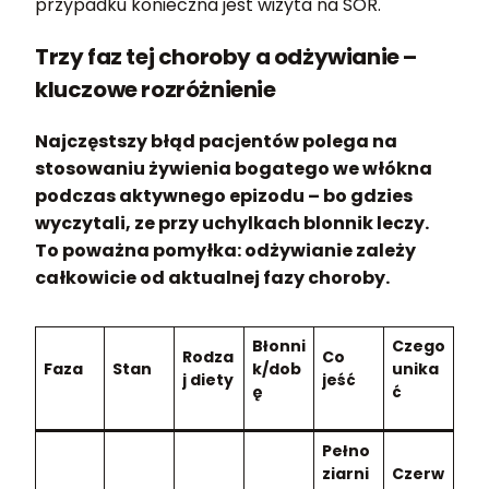
przypadku konieczna jest wizyta na SOR.
Trzy faz tej choroby a odżywianie –
kluczowe rozróżnienie
Najczęstszy błąd pacjentów polega na
stosowaniu żywienia bogatego we włókna
podczas aktywnego epizodu – bo gdzies
wyczytali, ze przy uchylkach blonnik leczy.
To poważna pomyłka: odżywianie zależy
całkowicie od aktualnej fazy choroby.
Błonni
Czego
Rodza
Co
Faza
Stan
k/dob
unika
j diety
jeść
ę
ć
Pełno
ziarni
Czerw