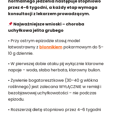
normalnego jedzenia następuje stopniowo
przez 4–6 tygodni, a każdy etap wymaga
konsultacji z lekarzem prowadzącym.
Najważniejsze wnioski – choroba
uchyłkowa jelita grubego
• Przy ostrym epizodzie stosuj model
łatwostrawny z
błonnikiem
pokarmowym do 5–
10 g dziennie.
• W pierwszej dobie ataku pij wyłącznie klarowne
napoje – woda, słaba herbata, klarowny bulion.
• Żywienie bogatoresztkowe (30–40 g włókna
roślinnego) jest zalecana WYŁĄCZNIE w remisji i
bezobjawowej uchyłkowatości – nie podczas
epizodu.
• Rozszerzaj dietę stopniowo przez 4–6 tygodni