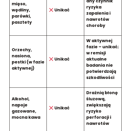
any czynnik
mięso,
ryzyka
wędliny,
Unikać
zapalenia i
parówki,
nawrotów
pasztety
choroby
W aktywnej
fazie – unikać;
Orzechy,
w remisji
nasiona,
Unikać
aktualne
pestki (w fazie
badania nie
aktywnej)
potwierdzają
szkodliwości
Drażnią błonę
Alkohol,
śluzową,
napoje
zwiększają
Unikać
gazowane,
ryzyko
mocna kawa
perforacji i
nawrotów