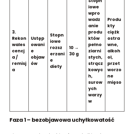
Stopn
iowe
wpro
wadz
Produ
anie
kty
3.
produ
ciężk
Stopn
Rekon
Ustęp
któw
ostra
iowe
wales
owani
pełno
wne,
rozsz
10 →
cencj
e
ziarni
alkoh
erzani
30 g
a /
objaw
stych,
ol,
e
remisj
ów
strącz
przet
diety
a
kowyc
worzo
h,
ne
surow
mięso
ych
warzy
w
Faza 1 – bezobjawowa uchyłkowatość