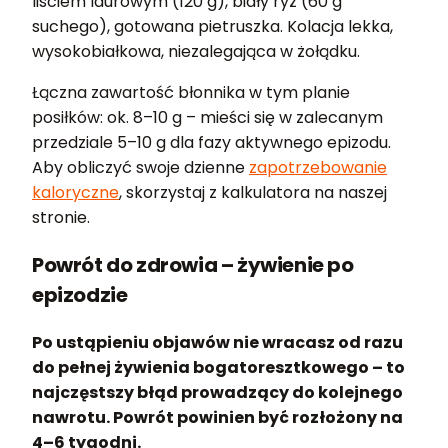
liściem laurowym (120 g), biały ryż (60 g
suchego), gotowana pietruszka. Kolacja lekka,
wysokobiałkowa, niezalegająca w żołądku.
Łączna zawartość błonnika w tym planie
posiłków: ok. 8–10 g – mieści się w zalecanym
przedziale 5–10 g dla fazy aktywnego epizodu.
Aby obliczyć swoje dzienne
zapotrzebowanie
kaloryczne
, skorzystaj z kalkulatora na naszej
stronie.
Powrót do zdrowia – żywienie po
epizodzie
Po ustąpieniu objawów nie wracasz od razu
do pełnej żywienia bogatoresztkowego – to
najczęstszy błąd prowadzący do kolejnego
nawrotu. Powrót powinien być rozłożony na
4–6 tygodni.