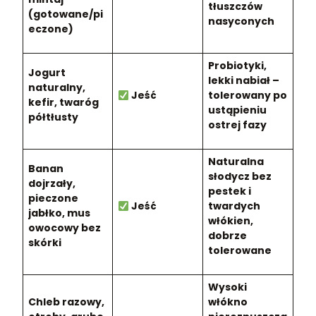
tłuszczów
(gotowane/pi
nasyconych
eczone)
Probiotyki,
Jogurt
lekki nabiał –
naturalny,
Jeść
tolerowany po
kefir, twaróg
ustąpieniu
półtłusty
ostrej fazy
Naturalna
Banan
słodycz bez
dojrzały,
pestek i
pieczone
Jeść
twardych
jabłko, mus
włókien,
owocowy bez
dobrze
skórki
tolerowane
Wysoki
Chleb razowy,
włókno