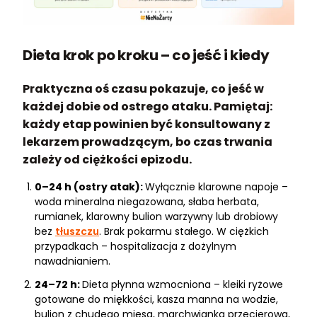
Dieta krok po kroku – co jeść i kiedy
Praktyczna oś czasu pokazuje, co jeść w
każdej dobie od ostrego ataku. Pamiętaj:
każdy etap powinien być konsultowany z
lekarzem prowadzącym, bo czas trwania
zależy od ciężkości epizodu.
0–24 h (ostry atak):
Wyłącznie klarowne napoje –
woda mineralna niegazowana, słaba herbata,
rumianek, klarowny bulion warzywny lub drobiowy
bez
tłuszczu
. Brak pokarmu stałego. W ciężkich
przypadkach – hospitalizacja z dożylnym
nawadnianiem.
24–72 h:
Dieta płynna wzmocniona – kleiki ryżowe
gotowane do miękkości, kasza manna na wodzie,
bulion z chudego mięsa, marchwianka przecierowa,