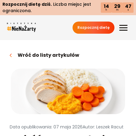
Rozpocznij dietę dziś.
Liczba miejsc jest
14
29
46
ograniczona.
h
m
s
Rozpocznij dietę
Wróć do listy artykułów
Data opublikowania: 07 maja 2026
Autor: Leszek Racut