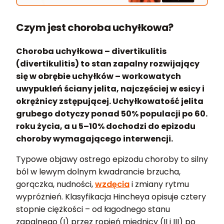
Czym jest choroba uchyłkowa?
Choroba uchyłkowa – divertikulitis
(divertikulitis) to stan zapalny rozwijający
się w obrębie uchyłków – workowatych
uwypukleń ściany jelita, najczęściej w esicy i
okrężnicy zstępującej. Uchyłkowatość jelita
grubego dotyczy ponad 50% populacji po 60.
roku życia, a u 5–10% dochodzi do epizodu
choroby wymagającego interwencji.
Typowe objawy ostrego epizodu choroby to silny
ból w lewym dolnym kwadrancie brzucha,
gorączka, nudności,
wzdęcia
i zmiany rytmu
wypróżnień. Klasyfikacja Hincheya opisuje cztery
stopnie ciężkości – od łagodnego stanu
zapalnego (I) przez ropień miednicy (II i III) po