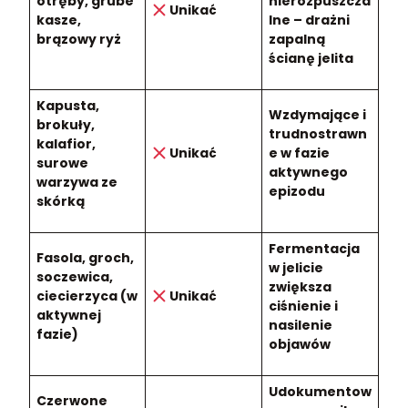
otręby, grube
nierozpuszcza
Unikać
kasze,
lne – drażni
brązowy ryż
zapalną
ścianę jelita
Kapusta,
Wzdymające i
brokuły,
trudnostrawn
kalafior,
Unikać
e w fazie
surowe
aktywnego
warzywa ze
epizodu
skórką
Fermentacja
Fasola, groch,
w jelicie
soczewica,
zwiększa
ciecierzyca (w
Unikać
ciśnienie i
aktywnej
nasilenie
fazie)
objawów
Udokumentow
Czerwone