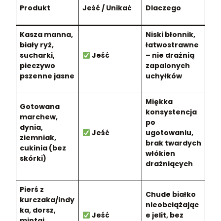
Produkt
Jeść / Unikać
Dlaczego
Kasza manna,
Niski błonnik,
biały ryż,
łatwostrawne
sucharki,
Jeść
– nie drażnią
pieczywo
zapalonych
pszenne jasne
uchyłków
Miękka
Gotowana
konsystencja
marchew,
po
dynia,
Jeść
ugotowaniu,
ziemniak,
brak twardych
cukinia (bez
włókien
skórki)
drażniących
Pierś z
Chude białko
kurczaka/indy
nieobciążając
ka, dorsz,
Jeść
e jelit, bez
mintaj