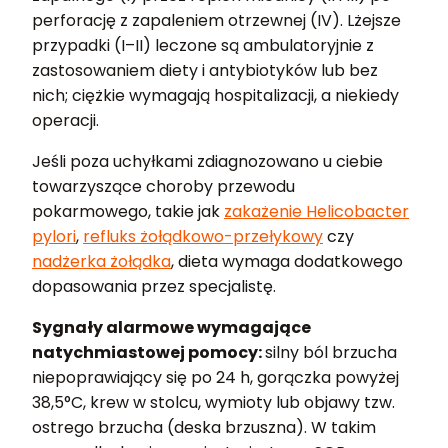
perforację z zapaleniem otrzewnej (IV). Lżejsze
przypadki (I–II) leczone są ambulatoryjnie z
zastosowaniem diety i antybiotyków lub bez
nich; ciężkie wymagają hospitalizacji, a niekiedy
operacji.
Jeśli poza uchyłkami zdiagnozowano u ciebie
towarzyszące choroby przewodu
pokarmowego, takie jak
zakażenie Helicobacter
pylori
,
refluks żołądkowo-przełykowy
czy
nadżerka żołądka
, dieta wymaga dodatkowego
dopasowania przez specjalistę.
Sygnały alarmowe wymagające
natychmiastowej pomocy:
silny ból brzucha
niepoprawiający się po 24 h, gorączka powyżej
38,5°C, krew w stolcu, wymioty lub objawy tzw.
ostrego brzucha (deska brzuszna). W takim