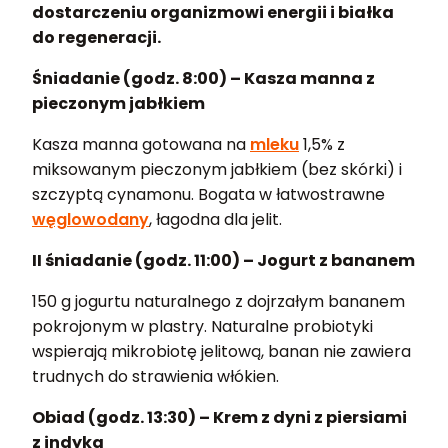
dostarczeniu organizmowi energii i białka
do regeneracji.
Śniadanie (godz. 8:00) – Kasza manna z
pieczonym jabłkiem
Kasza manna gotowana na
mleku
1,5% z
miksowanym pieczonym jabłkiem (bez skórki) i
szczyptą cynamonu. Bogata w łatwostrawne
węglowodany
, łagodna dla jelit.
II śniadanie (godz. 11:00) – Jogurt z bananem
150 g jogurtu naturalnego z dojrzałym bananem
pokrojonym w plastry. Naturalne probiotyki
wspierają mikrobiotę jelitową, banan nie zawiera
trudnych do strawienia włókien.
Obiad (godz. 13:30) – Krem z dyni z piersiami
z indyka