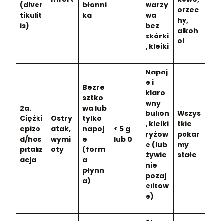
(diver
błonni
warzy
orzec
tikulit
ka
wa
hy,
is)
bez
alkoh
skórki
ol
, kleiki
Napoj
e i
Bezre
klaro
sztko
wny
2a.
wa lub
bulion
Wszys
Ciężki
Ostry
tylko
, kleiki
tkie
epizo
atak,
napoj
< 5 g
ryżow
pokar
d/hos
wymi
e
lub 0
e (lub
my
pitaliz
oty
(form
żywie
stałe
acja
a
nie
płynn
pozaj
a)
elitow
e)