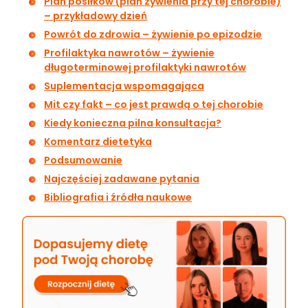
Plan posiłków (plan żywienia przy tej chorobie)
– przykładowy dzień
Powrót do zdrowia – żywienie po epizodzie
Profilaktyka nawrotów – żywienie
długoterminowej profilaktyki nawrotów
Suplementacja wspomagająca
Mit czy fakt – co jest prawdą o tej chorobie
Kiedy konieczna pilna konsultacja?
Komentarz dietetyka
Podsumowanie
Najczęściej zadawane pytania
Bibliografia i źródła naukowe