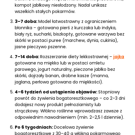
kompot jabłkowy niesłodzony. Nadal unikasz
wszelkich stałych pokarmów.
3–7 doba:
Model łatwostrawny z ograniczeniem
błonnika – gotowana pierś z kurczaka lub indyka,
biały ryż, sucharki, biszkopty, gotowane warzywa bez
skórki w postaci puree (marchew, dynia, cukinia),
jasne pieczywo pszenne.
7–14 doba:
Rozszerzanie diety lekkostrawnej –
jajka
gotowane na miękko lub w postaci omletu
parowego, jogurt naturalny, pieczone jabłko bez
skórki, dojrzały banan, drobne kasze (manna,
jaglana, perłowa gotowana do miękkości).
4–6 tydzień od ustąpienia objawów:
Stopniowy
powrót do żywienia bogatoresztkowego – co 2–3 dni
dodajesz nowy produkt pełnoziarnisty lub
strączkowy. Włókno roślinne wprowadzasz zawsze z
odpowiednim nawodnieniem (min. 2–2,5 l dziennie).
Po 6 tygodniach:
Docelowa żywienie
bogatoresztkowe z 30–40 g włókna pokarmowego