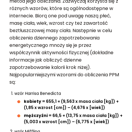
metod jego obliczania. Zazwyczaj korzysta się z
różnych wzorów, które są ogólnodostępne w
internecie. Biorą one pod uwagę naszą płeć,
masę ciała, wiek, wzrost czy też zawartość
beztłuszczowej masy ciała. Następnie w celu
obliczenia dziennego zapotrzebowania
energetycznego mnoży się je przez
współczynnik aktywności fizycznej (dokładne
informacje jak obliczyć dzienne
zapotrzebowanie kalorii krok niżej).
Najpopularniejszymi wzorami do obliczenia PPM
są:
wzór Harrisa Benedicta
kobiety
= 655,1 + (9,563 x masa ciała [kg]) +
(1,85 x wzrost [cm]) – (4,676 x [wiek])
mężczyźni
= 66,5 + (13,75 x masa ciała [kg]) +
(5,003 x wzrost [cm]) – (6,775 x [wiek])
wzór Mifflina