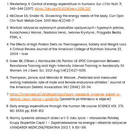
Westerterp, K. Control of energy expenditure in humans. Eur J Clin Nutr 71,
340–344 (2017).
https://doi.org/10.1038/ejcn.2016.237
McClave SA, Snider HL. Dissecting the energy needs of the body. Curr Opin
Clin Nutr Metab Care. 2001 Mar;4(2):143-7.
Wartość odżywcza wybranych produktów spożywczych i typowych potraw,
Kunachowicz Hanna , Nadolna Irena , Iwanow Krystyna , Przygoda Beata,
PZWL, s.
The Effects of High Protein Diets on Thermogenesis, Satiety and Weight Loss:
A Critical Review Journal of the American College of Nutrition Volume 23,
2004 – Isse
Greer BK, O’Brien J, Hornbuckle LM, Panton LB. EPOC Comparison Between
Resistance Training and High-Intensity Interval Training in Aerobically Fit
Women. Int J Exerc Sci. 2021 Aug 1;14(2):1027-1035.
Thompson, Janice, and Melinda M. Manore. „Predicted and measured
resting metabolic rate of male and female endurance athletes.” Journal of
the American Dietetic Association 96.1 (1996): 30-34.
https://imid.med.pl/pl/aktualnosci/nowy-poradnik-zywienie-kobiet-w-
okresie-ciazy-teoria-i-praktyka
(poradnik po kliknięciu w zdjęcie)
Daily energy expenditure through the human life course SCIENCE VOL. 373,
NO. 6556 pp. 808-812
Normy żywienia zdrowych dzieci w 1–3. roku życia – stanowisko Polskiej
Grupy Ekspertów Część I – Zapotrzebowanie na energię i składniki odżywcze
sTANDARDY MEDYCZNE/PEDIATRIA 2012 T. 9 313–316