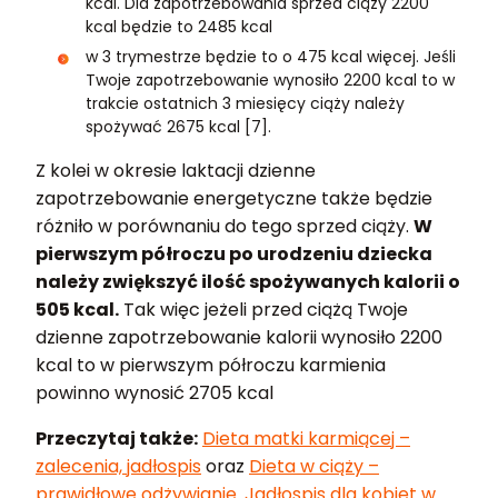
kcal. Dla zapotrzebowania sprzed ciąży 2200
kcal będzie to 2485 kcal
w 3 trymestrze będzie to o 475 kcal więcej. Jeśli
Twoje zapotrzebowanie wynosiło 2200 kcal to w
trakcie ostatnich 3 miesięcy ciąży należy
spożywać 2675 kcal [7].
Z kolei w okresie laktacji dzienne
zapotrzebowanie energetyczne także będzie
różniło w porównaniu do tego sprzed ciąży.
W
pierwszym półroczu po urodzeniu dziecka
należy zwiększyć ilość spożywanych kalorii o
505 kcal.
Tak więc jeżeli przed ciążą Twoje
dzienne zapotrzebowanie kalorii wynosiło 2200
kcal to w pierwszym półroczu karmienia
powinno wynosić 2705 kcal
Przeczytaj także:
Dieta matki karmiącej –
zalecenia, jadłospis
oraz
Dieta w ciąży –
prawidłowe odżywianie. Jadłospis dla kobiet w