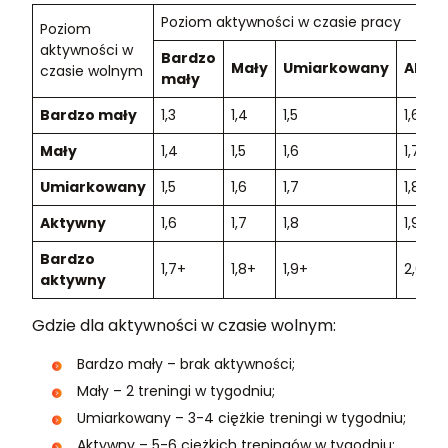
Poziom aktywności w czasie pracy
Poziom
aktywności w
Bardzo
Mały
Umiarkowany
Akty
czasie wolnym
mały
Bardzo mały
1,3
1,4
1,5
1,6
Mały
1,4
1,5
1,6
1,7
Umiarkowany
1,5
1,6
1,7
1,8
Aktywny
1,6
1,7
1,8
1,9
Bardzo
1,7+
1,8+
1,9+
2,0+
aktywny
Gdzie dla aktywności w czasie wolnym:
Bardzo mały – brak aktywności;
Mały – 2 treningi w tygodniu;
Umiarkowany – 3-4 ciężkie treningi w tygodniu;
Aktywny – 5-6 ciężkich treningów w tygodniu;