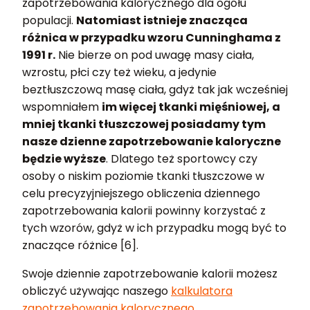
zapotrzebowania kalorycznego dla ogółu
populacji.
Natomiast istnieje znacząca
różnica w przypadku wzoru Cunninghama z
1991 r.
Nie bierze on pod uwagę masy ciała,
wzrostu, płci czy też wieku, a jedynie
beztłuszczową masę ciała, gdyż tak jak wcześniej
wspomniałem
im więcej tkanki mięśniowej, a
mniej tkanki tłuszczowej posiadamy tym
nasze dzienne zapotrzebowanie kaloryczne
będzie wyższe
. Dlatego też sportowcy czy
osoby o niskim poziomie tkanki tłuszczowe w
celu precyzyjniejszego obliczenia dziennego
zapotrzebowania kalorii powinny korzystać z
tych wzorów, gdyż w ich przypadku mogą być to
znaczące różnice [6].
Swoje dziennie zapotrzebowanie kalorii możesz
obliczyć używając naszego
kalkulatora
zapotrzebowania kalorycznego
.