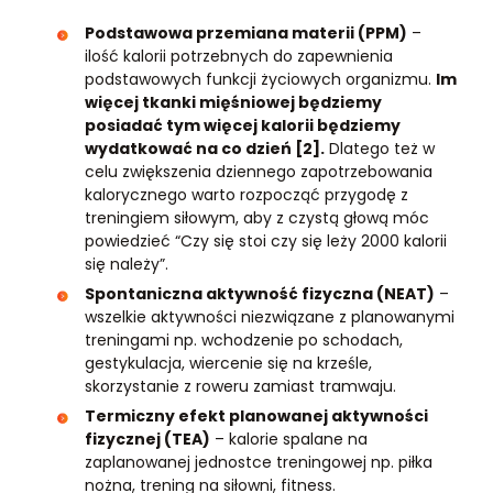
Podstawowa przemiana materii (PPM)
–
ilość kalorii potrzebnych do zapewnienia
podstawowych funkcji życiowych organizmu.
Im
więcej tkanki mięśniowej będziemy
posiadać tym więcej kalorii będziemy
wydatkować na co dzień [2].
Dlatego też w
celu zwiększenia dziennego zapotrzebowania
kalorycznego warto rozpocząć przygodę z
treningiem siłowym, aby z czystą głową móc
powiedzieć “Czy się stoi czy się leży 2000 kalorii
się należy”.
Spontaniczna aktywność fizyczna (NEAT)
–
wszelkie aktywności niezwiązane z planowanymi
treningami np. wchodzenie po schodach,
gestykulacja, wiercenie się na krześle,
skorzystanie z roweru zamiast tramwaju.
Termiczny efekt planowanej aktywności
fizycznej (TEA)
– kalorie spalane na
zaplanowanej jednostce treningowej np. piłka
nożna, trening na siłowni, fitness.