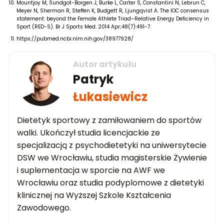
Mountjoy M, Sundgot-Borgen J, Burke L, Carter S, Constantini N, Lebrun C,
Meyer N, Sherman R, Steffen K, Budgett R, Ljungqvist A. The IOC consensus
statement: beyond the Female Athlete Triad–Relative Energy Deficiency in
Sport (RED-S). Br J Sports Med. 2014 Apr;48(7):491-7.
https://pubmed.ncbi.nlm.nih.gov/38977928/
Autor artykułu
Patryk
Łukasiewicz
Dietetyk sportowy z zamiłowaniem do sportów
walki. Ukończył studia licencjackie ze
specjalizacją z psychodietetyki na uniwersytecie
DSW we Wrocławiu, studia magisterskie Żywienie
i suplementacja w sporcie na AWF we
Wrocławiu oraz studia podyplomowe z dietetyki
klinicznej na Wyższej Szkole Kształcenia
Zawodowego.