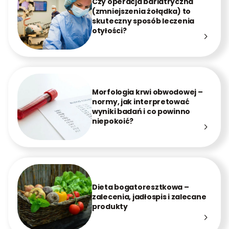
Czy operacja bariatryczna
(zmniejszenia żołądka) to
skuteczny sposób leczenia
otyłości?
Morfologia krwi obwodowej –
normy, jak interpretować
wyniki badań i co powinno
niepokoić?
Dieta bogatoresztkowa –
zalecenia, jadłospis i zalecane
produkty