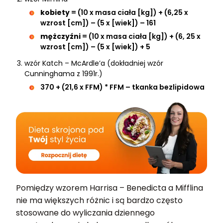
kobiety
= (10 x masa ciała [kg]) + (6,25 x
wzrost [cm]) – (5 x [wiek]) – 161
mężczyźni
= (10 x masa ciała [kg]) + (6, 25 x
wzrost [cm]) – (5 x [wiek]) + 5
wzór Katch – McArdle’a (dokładniej wzór
Cunninghama z 1991r.)
370 + (21,6 x FFM) * FFM – tkanka bezlipidowa
Pomiędzy wzorem Harrisa – Benedicta a Mifflina
nie ma większych różnic i są bardzo często
stosowane do wyliczania dziennego