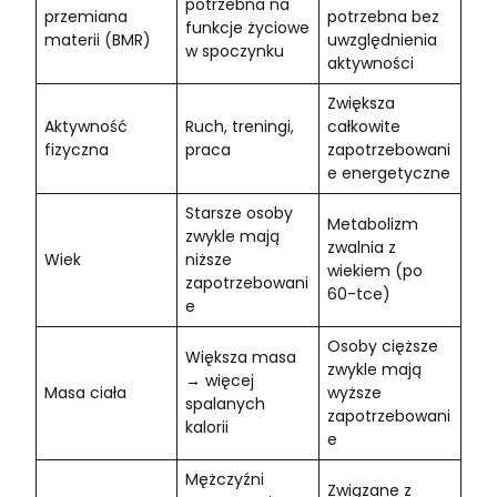
potrzebna na
przemiana
potrzebna bez
funkcje życiowe
materii (BMR)
uwzględnienia
w spoczynku
aktywności
Zwiększa
Aktywność
Ruch, treningi,
całkowite
fizyczna
praca
zapotrzebowani
e energetyczne
Starsze osoby
Metabolizm
zwykle mają
zwalnia z
Wiek
niższe
wiekiem (po
zapotrzebowani
60-tce)
e
Osoby cięższe
Większa masa
zwykle mają
→ więcej
Masa ciała
wyższe
spalanych
zapotrzebowani
kalorii
e
Mężczyźni
Związane z