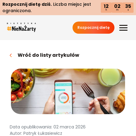
Rozpocznij dietę dziś.
Liczba miejsc jest
12
02
34
ograniczona.
h
m
s
Rozpocznij dietę
Wróć do listy artykułów
Data opublikowania: 02 marca 2026
Autor: Patryk Łukasiewicz