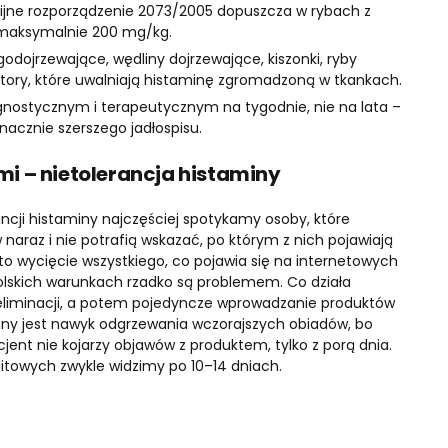
unijne rozporządzenie 2073/2005 dopuszcza w rybach z
 maksymalnie 200 mg/kg.
odojrzewające, wędliny dojrzewające, kiszonki, ryby
atory, które uwalniają histaminę zgromadzoną w tkankach.
gnostycznym i terapeutycznym na tygodnie, nie na lata –
nacznie szerszego jadłospisu.
i – nietolerancja histaminy
cji histaminy najczęściej spotykamy osoby, które
w naraz i nie potrafią wskazać, po którym z nich pojawiają
 to wycięcie wszystkiego, co pojawia się na internetowych
polskich warunkach rzadko są problemem. Co działa
aza eliminacji, a potem pojedyncze wprowadzanie produktów
miany jest nawyk odgrzewania wczorajszych obiadów, bo
ent nie kojarzy objawów z produktem, tylko z porą dnia.
litowych zwykle widzimy po 10–14 dniach.