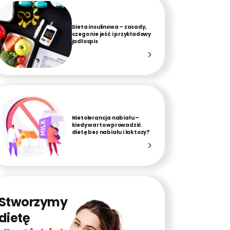
Dieta insulinowa – zasady,
czego nie jeść i przykładowy
jadłospis
Nietolerancja nabiału –
kiedy warto wprowadzić
dietę bez nabiału i laktozy?
Stworzymy
dietę