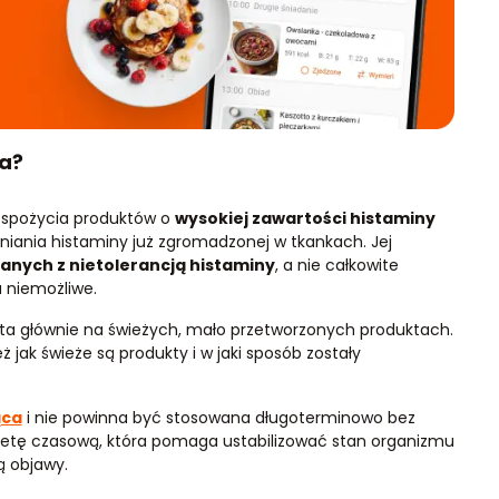
a?
 spożycia produktów o
wysokiej zawartości histaminy
iania histaminy już zgromadzonej w tkankach. Jej
anych z nietolerancją histaminy
, a nie całkowite
u niemożliwe.
rta głównie na świeżych, mało przetworzonych produktach.
ż jak świeże są produkty i w jaki sposób zostały
ąca
i nie powinna być stosowana długoterminowo bez
ako dietę czasową, która pomaga ustabilizować stan organizmu
ą objawy.