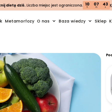
10
07
42
ij dietę dziś.
Liczba miejsc jest ograniczona.
K
h
m
s
ik
Metamorfozy
O nas
Baza wiedzy
Sklep
K
Po