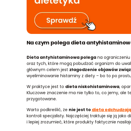
Na czym polega dieta antyhistaminow
Dieta antyhistaminowa polega
na ograniczeniu
oraz tych, które mogą pobudzać organizm do uwaln
głównym celem jest
złagodzenie objawów związ
wyeliminowanie histaminy z diety – bo to po prost
W praktyce jest to
dieta niskohistaminowa
, opa
Kluczowe znaczenie ma nie tylko to, co jemy, ale te
przygotowane.
Warto podkreślić, że
nie jest to
dieta odchudzaj
kontroli specjalisty. Najczęściej traktuje się ją j
i lepiej zrozumieć, które produkty faktycznie nasilaj