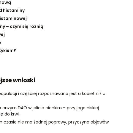
inową
d histaminy
histaminowej
ny – czym się różnią
ej
y
etykiem?
jsze wnioski
opulacji i częściej rozpoznawana jest u kobiet niż u
enzym DAO w jelicie cienkim – przy jego niskiej
ę do krwi.
 tym czasie nie ma żadnej poprawy, przyczyna objawów