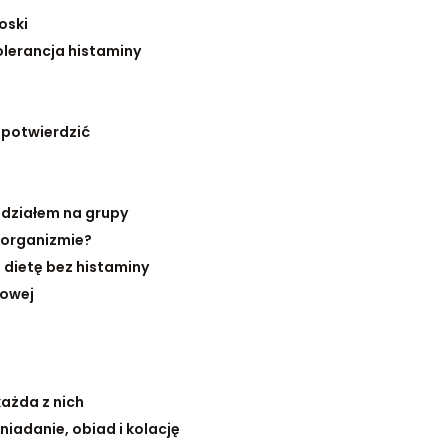
oski
olerancja histaminy
ą potwierdzić
odziałem na grupy
 organizmie?
 dietę bez histaminy
nowej
każda z nich
niadanie, obiad i kolację