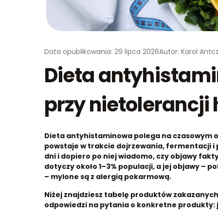
Data opublikowania: 29 lipca 2026
Autor: Karol Antc
Dieta antyhistam
przy nietolerancji
Dieta antyhistaminowa polega na czasowym o
powstaje w trakcie dojrzewania, fermentacji i
dni i dopiero po niej wiadomo, czy objawy fakt
dotyczy około 1–3% populacji, a jej objawy – p
– mylone są z alergią pokarmową.
Niżej znajdziesz tabelę produktów zakazanych 
odpowiedzi na pytania o konkretne produkty: jajk