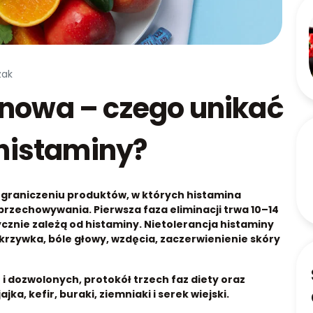
zak
inowa – czego unikać
 histaminy?
graniczeniu produktów, w których histamina
 przechowywania. Pierwsza faza eliminacji trwa 10–14
ycznie zależą od histaminy. Nietolerancja histaminy
okrzywka, bóle głowy, wzdęcia, zaczerwienienie skóry
i dozwolonych, protokół trzech faz diety oraz
a, kefir, buraki, ziemniaki i serek wiejski.