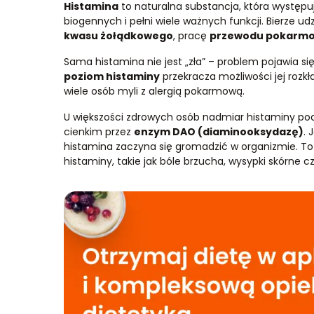
Histamina
to naturalna substancja, która występu
biogennych i pełni wiele ważnych funkcji. Bierze u
kwasu żołądkowego
, pracę
przewodu pokarm
Sama histamina nie jest „zła” – problem pojawia się
poziom histaminy
przekracza możliwości jej rozkł
wiele osób myli z alergią pokarmową.
U większości zdrowych osób nadmiar histaminy poch
cienkim przez
enzym DAO (diaminooksydazę)
. 
histamina zaczyna się gromadzić w organizmie. To
histaminy, takie jak bóle brzucha, wysypki skórne c