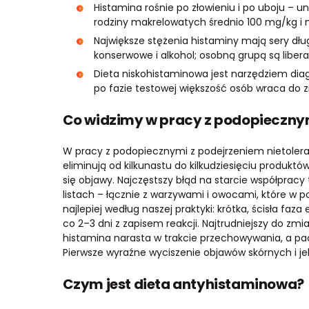
Histamina rośnie po złowieniu i po uboju – 
rodziny makrelowatych średnio 100 mg/kg i
Największe stężenia histaminy mają sery dług
konserwowe i alkohol; osobną grupą są liber
Dieta niskohistaminowa jest narzędziem dia
po fazie testowej większość osób wraca do z
Co widzimy w pracy z podopiecznym
W pracy z podopiecznymi z podejrzeniem nietoleran
eliminują od kilkunastu do kilkudziesięciu produktó
się objawy. Najczęstszy błąd na starcie współpracy
listach – łącznie z warzywami i owocami, które w 
najlepiej według naszej praktyki: krótka, ścisła f
co 2–3 dni z zapisem reakcji. Najtrudniejszy do z
histamina narasta w trakcie przechowywania, a pacj
Pierwsze wyraźne wyciszenie objawów skórnych i je
Czym jest dieta antyhistaminowa?