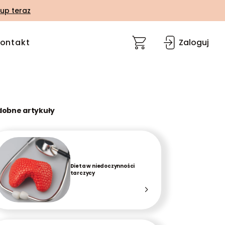
up teraz
ontakt
Zaloguj
dobne artykuły
Dieta w niedoczynności
tarczycy