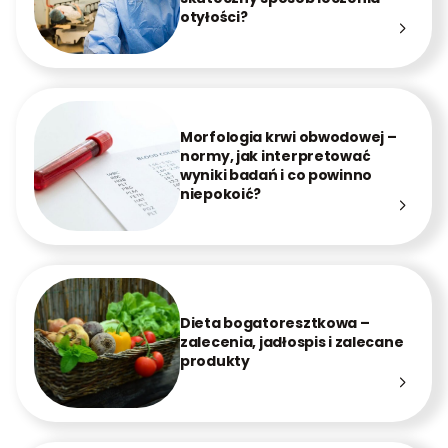
otyłości?
Morfologia krwi obwodowej –
normy, jak interpretować
wyniki badań i co powinno
niepokoić?
Dieta bogatoresztkowa –
zalecenia, jadłospis i zalecane
produkty