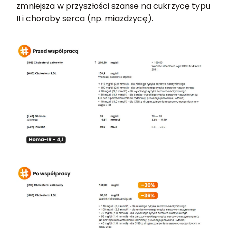
zmniejsza w przyszłości szanse na cukrzycę typu
II i choroby serca (np. miażdżycę).