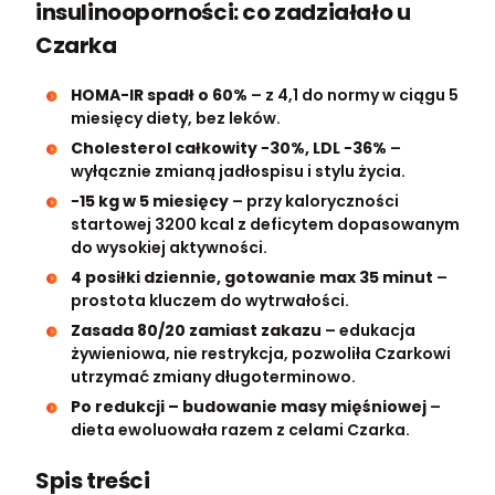
insulinooporności: co zadziałało u
Czarka
HOMA-IR spadł o 60%
– z 4,1 do normy w ciągu 5
miesięcy diety, bez leków.
Cholesterol całkowity −30%, LDL −36%
–
wyłącznie zmianą jadłospisu i stylu życia.
−15 kg w 5 miesięcy
– przy kaloryczności
startowej 3200 kcal z deficytem dopasowanym
do wysokiej aktywności.
4 posiłki dziennie, gotowanie max 35 minut
–
prostota kluczem do wytrwałości.
Zasada 80/20 zamiast zakazu
– edukacja
żywieniowa, nie restrykcja, pozwoliła Czarkowi
utrzymać zmiany długoterminowo.
Po redukcji – budowanie masy mięśniowej
–
dieta ewoluowała razem z celami Czarka.
Spis treści