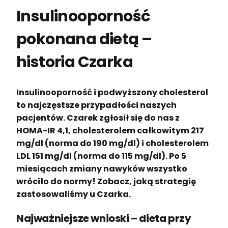
Insulinooporność
pokonana dietą –
historia Czarka
Insulinooporność i podwyższony cholesterol
to najczęstsze przypadłości naszych
pacjentów. Czarek zgłosił się do nas z
HOMA-IR 4,1, cholesterolem całkowitym 217
mg/dl (norma do 190 mg/dl) i cholesterolem
LDL 151 mg/dl (norma do 115 mg/dl).
Po 5
miesiącach zmiany nawyków wszystko
wróciło do normy! Zobacz, jaką strategię
zastosowaliśmy u Czarka.
Najważniejsze wnioski – dieta przy