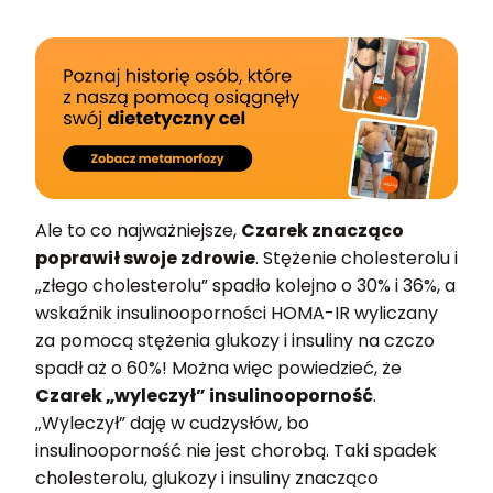
Ale to co najważniejsze,
Czarek znacząco
poprawił swoje zdrowie
. Stężenie cholesterolu i
„złego cholesterolu” spadło kolejno o 30% i 36%, a
wskaźnik insulinooporności HOMA-IR wyliczany
za pomocą stężenia glukozy i insuliny na czczo
spadł aż o 60%! Można więc powiedzieć, że
Czarek „wyleczył” insulinooporność
.
„Wyleczył” daję w cudzysłów, bo
insulinooporność nie jest chorobą. Taki spadek
cholesterolu, glukozy i insuliny znacząco