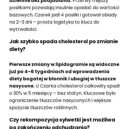
dziennie bez podjadania.
Przerwy między
posiłkami pozwalają insulinie opadać do wartości
bazowych. Czarek jadł 4 posiłki i gotował obiady
na 2–3 dni – prosta logistyka to klucz do
wytrwałości.
Jak szybko spada cholesterol po zmianie
diety?
Pierwsze zmiany w lipidogramie są widoczne
już po 4–6 tygodniach od wprowadzenia
diety bogatej w błonnik i ubogiej w tłuszcze
nasycone.
U Czarka cholesterol całkowity spadł
o 30% w 5 miesięcy – bez statyn. Kluczowe było
ograniczenie tłuszczów nasyconych i większe
spożycie tłuszczów roślinnych.
Czy rekompozycja sylwetki jest możliwa
po zakończeniu odchudzania?