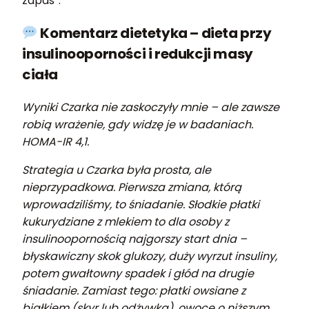
zapas”.
Komentarz dietetyka – dieta przy
insulinooporności i redukcji masy
ciała
Wyniki Czarka nie zaskoczyły mnie – ale zawsze
robią wrażenie, gdy widzę je w badaniach.
HOMA-IR 4,1.
Strategia u Czarka była prosta, ale
nieprzypadkowa. Pierwsza zmiana, którą
wprowadziliśmy, to śniadanie. Słodkie płatki
kukurydziane z mlekiem to dla osoby z
insulinoopornością najgorszy start dnia –
błyskawiczny skok glukozy, duży wyrzut insuliny,
potem gwałtowny spadek i głód na drugie
śniadanie. Zamiast tego: płatki owsiane z
białkiem (skyr lub odżywka), owoce o niższym