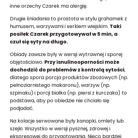
inne orzechy Czarek ma alergię.
Drugie śniadania to prostota w stylu grahamek z
humusem, warzywami i serkiem wiejskim.
Taki
posiłek Czarek przygotowywał w 5 min, a
czuł się syty na długo.
Obiady zawsze były w wersji wytrawnej i sporej
objętościowo.
Przy isnulinooporności może
dochodzić do problemów z kontrolą sytości
,
dlatego spora porcja produktów zbożowych (np.
pełnoziarnistego makaronu), warzyw (np.
szpinaku) i porcji białka (np. piersi z kurczaka) to
podstawa, aby po obiedzie nie chciało się
podjadać.
Na kolacje serwowane były kanapki, omlety lub
szejki. Wszystko w wersji pysznej, zdrowej i
ekspresowej do przygotowania. Nieco bardziej