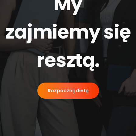
My
zajmiemy się
resztą
.
Rozpocznij dietę