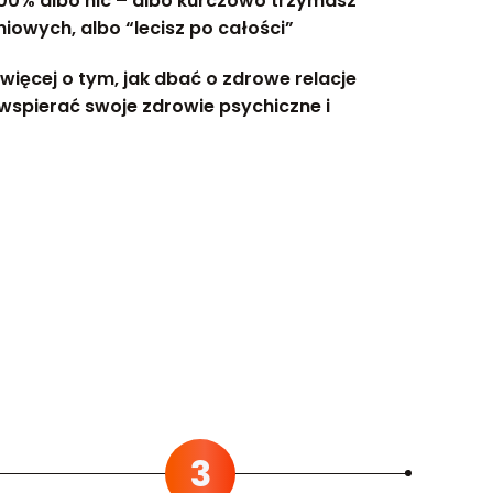
100% albo nic – albo kurczowo trzymasz
niowych, albo “lecisz po całości”
więcej o tym, jak dbać o zdrowe relacje
ą wspierać swoje zdrowie psychiczne i