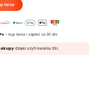
p teraz
tacja
odietetykiem
Po
- Kup teraz i zapłać za 30 dni
zakupy
dzięki szyfrowaniu SSL