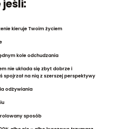
jeśli:
zenie kieruje Twoim życiem
e
błędnym kole odchudzania
em nie układa się zbyt dobrze i
ś spojrzał na nią z szerszej perspektywy
ia odżywiania
iu
ntrolowany sposób