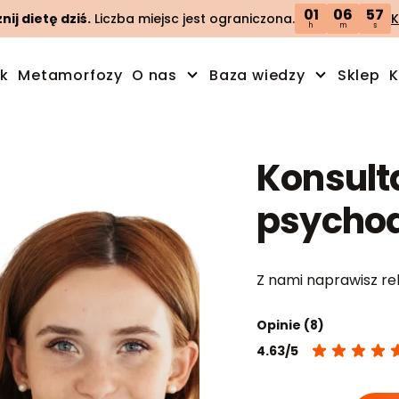
01
06
56
ij dietę dziś.
Liczba miejsc jest ograniczona.
K
h
m
s
ik
Metamorfozy
O nas
Baza wiedzy
Sklep
K
Konsult
psychod
Z nami naprawisz rel
Opinie (8)
4.63/5