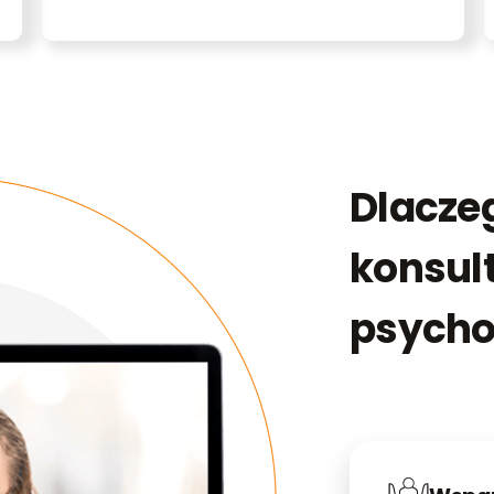
Dlaczeg
konsult
psycho