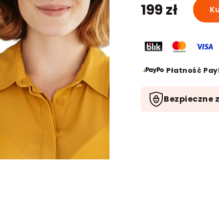
ilość
199
zł
Ku
Konsul
z
psych
Płatność Pay
Bezpieczne 