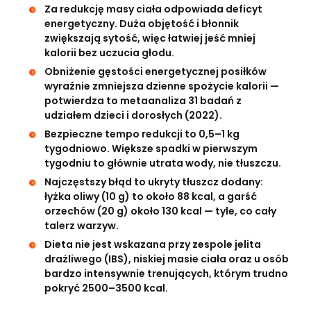
Za redukcję masy ciała odpowiada deficyt
energetyczny. Duża objętość i błonnik
zwiększają sytość, więc łatwiej jeść mniej
kalorii bez uczucia głodu.
Obniżenie gęstości energetycznej posiłków
wyraźnie zmniejsza dzienne spożycie kalorii —
potwierdza to metaanaliza 31 badań z
udziałem dzieci i dorosłych (2022).
Bezpieczne tempo redukcji to 0,5–1 kg
tygodniowo. Większe spadki w pierwszym
tygodniu to głównie utrata wody, nie tłuszczu.
Najczęstszy błąd to ukryty tłuszcz dodany:
łyżka oliwy (10 g) to około 88 kcal, a garść
orzechów (20 g) około 130 kcal — tyle, co cały
talerz warzyw.
Dieta nie jest wskazana przy zespole jelita
drażliwego (IBS), niskiej masie ciała oraz u osób
bardzo intensywnie trenujących, którym trudno
pokryć 2500–3500 kcal.