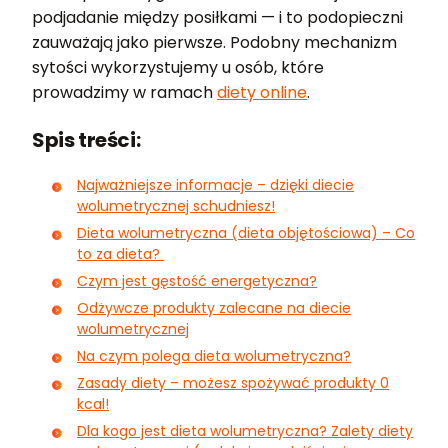
podjadanie między posiłkami — i to podopieczni
zauważają jako pierwsze. Podobny mechanizm
sytości wykorzystujemy u osób, które
prowadzimy w ramach
diety online
.
Spis treści:
Najważniejsze informacje – dzięki diecie
wolumetrycznej schudniesz!
Dieta wolumetryczna (dieta objętościowa) – Co
to za dieta?
Czym jest gęstość energetyczna?
Odżywcze produkty zalecane na diecie
wolumetrycznej
Na czym polega dieta wolumetryczna?
Zasady diety – możesz spożywać produkty 0
kcal!
Dla kogo jest dieta wolumetryczna? Zalety diety