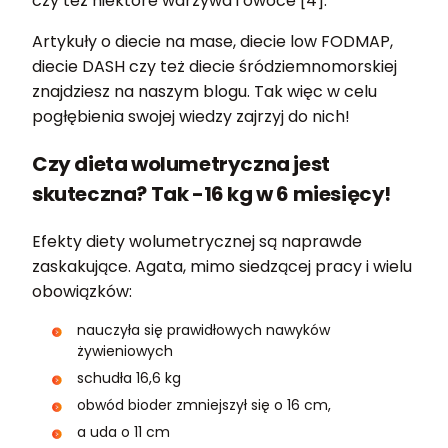
czy też niektóre warzywa i owoce [4].
Artykuły o diecie na mase, diecie low FODMAP,
diecie DASH czy też diecie śródziemnomorskiej
znajdziesz na naszym blogu. Tak więc w celu
pogłębienia swojej wiedzy zajrzyj do nich!
Czy dieta wolumetryczna jest
skuteczna? Tak -16 kg w 6 miesięcy!
Efekty diety wolumetrycznej są naprawde
zaskakujące. Agata, mimo siedzącej pracy i wielu
obowiązków:
nauczyła się prawidłowych nawyków
żywieniowych
schudła 16,6 kg
obwód bioder zmniejszył się o 16 cm,
a uda o 11 cm