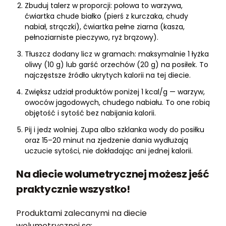
Zbuduj talerz w proporcji: połowa to warzywa,
ćwiartka chude białko (pierś z kurczaka, chudy
nabiał, strączki), ćwiartka pełne ziarna (kasza,
pełnoziarniste pieczywo, ryż brązowy).
Tłuszcz dodany licz w gramach: maksymalnie 1 łyżka
oliwy (10 g) lub garść orzechów (20 g) na posiłek. To
najczęstsze źródło ukrytych kalorii na tej diecie.
Zwiększ udział produktów poniżej 1 kcal/g — warzyw,
owoców jagodowych, chudego nabiału. To one robią
objętość i sytość bez nabijania kalorii.
Pij i jedz wolniej. Zupa albo szklanka wody do posiłku
oraz 15–20 minut na zjedzenie dania wydłużają
uczucie sytości, nie dokładając ani jednej kalorii.
Na diecie wolumetrycznej możesz jeść
praktycznie wszystko!
Produktami zalecanymi na diecie
wolumetrycznej są: