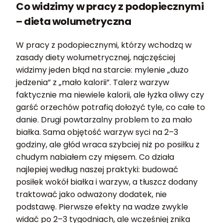
Co widzimy w pracy z podopiecznymi
– dieta wolumetryczna
W pracy z podopiecznymi, którzy wchodzą w
zasady diety wolumetrycznej, najczęściej
widzimy jeden błąd na starcie: mylenie „dużo
jedzenia” z „mało kalorii”. Talerz warzyw
faktycznie ma niewiele kalorii, ale łyżka oliwy czy
garść orzechów potrafią dołożyć tyle, co całe to
danie. Drugi powtarzalny problem to za mało
białka. Sama objętość warzyw syci na 2–3
godziny, ale głód wraca szybciej niż po posiłku z
chudym nabiałem czy mięsem. Co działa
najlepiej według naszej praktyki: budować
posiłek wokół białka i warzyw, a tłuszcz dodany
traktować jako odważony dodatek, nie
podstawę. Pierwsze efekty na wadze zwykle
widać po 2–3 tygodniach, ale wcześniej znika