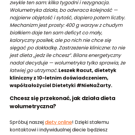
zwykle ten sam: kilka tygodni i rezygnacja.
Wolumetryka działa, bo odwraca kolejność —
najpierw objętość i sytość, dopiero potem liczby.
Mechanizm jest prosty: 400 g warzyw z chudym
białkiem daje ten sam deficyt co mały,
kaloryczny posiłek, ale po nich nie chce się
sięgać po dokładkę. Zastrzeżenie kliniczne: to nie
jest dieta „jedz ile chcesz”. Bilans energetyczny
nadal decyduje — wolumetryka tylko sprawia, że
łatwiej go utrzymać.
Leszek Racut, dietetyk
kliniczny z 10-letnim doświadczeniem,
współzałożyciel Dietetyki #NieNaŻarty.
Chcesz się przekonać, jak działa dieta
wolumetryczna?
Spróbuj naszej
diety online
! Dzięki stałemu
kontaktowi i indywidualnej diecie będziesz