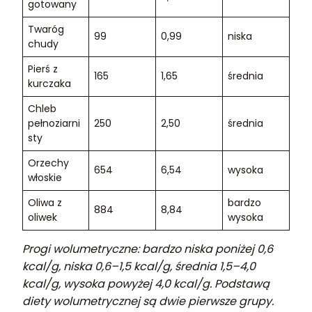
gotowany
Twaróg
99
0,99
niska
chudy
Pierś z
165
1,65
średnia
kurczaka
Chleb
pełnoziarni
250
2,50
średnia
sty
Orzechy
654
6,54
wysoka
włoskie
Oliwa z
bardzo
884
8,84
oliwek
wysoka
Progi wolumetryczne: bardzo niska poniżej 0,6
kcal/g, niska 0,6–1,5 kcal/g, średnia 1,5–4,0
kcal/g, wysoka powyżej 4,0 kcal/g. Podstawą
diety wolumetrycznej są dwie pierwsze grupy.