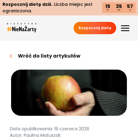
Rozpocznij dietę dziś.
Liczba miejsc jest
15
35
55
ograniczona.
h
m
s
Rozpocznij dietę
Wróć do listy artykułów
Data opublikowania: 19 czerwca 2026
Autor: Paulina Matuszak