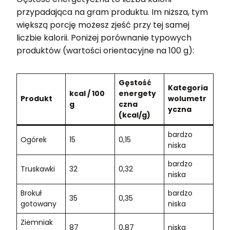
przypadająca na gram produktu. Im niższa, tym
większą porcję możesz zjeść przy tej samej
liczbie kalorii. Poniżej porównanie typowych
produktów (wartości orientacyjne na 100 g):
Gęstość
Kategoria
kcal / 100
energety
Produkt
wolumetr
g
czna
yczna
(kcal/g)
bardzo
Ogórek
15
0,15
niska
bardzo
Truskawki
32
0,32
niska
Brokuł
bardzo
35
0,35
gotowany
niska
Ziemniak
87
0,87
niska