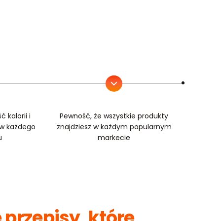
 kalorii i
Pewność, że wszystkie produkty
ów każdego
znajdziesz w każdym popularnym
u
markecie
 przepisy, które