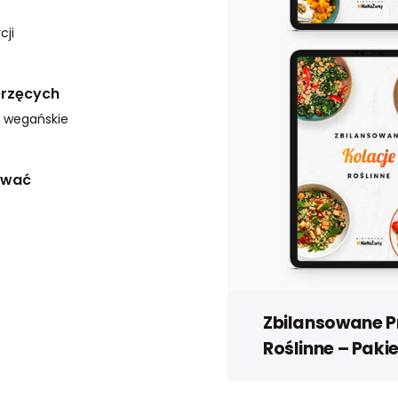
cji
erzęcych
i wegańskie
ować
Zbilansowane P
Roślinne – Paki