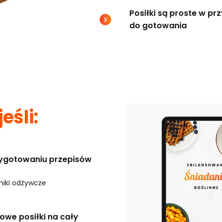
Posiłki są proste w pr
do gotowania
jeśli:
zygotowaniu przepisów
niki odżywcze
we posiłki na cały