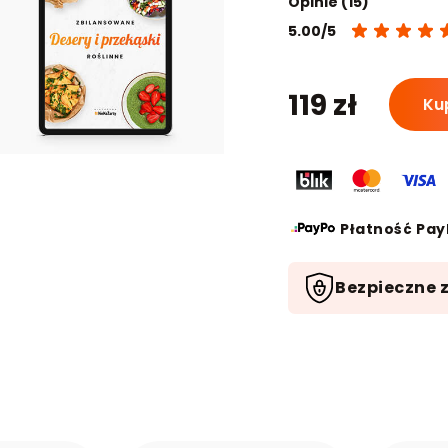
Opinie (15)
5.00/5
ilość
119
zł
Ku
Zbilan
Przepi
Roślinn
-
Pakiet
Płatność Pay
4
Ebook
Bezpieczne 