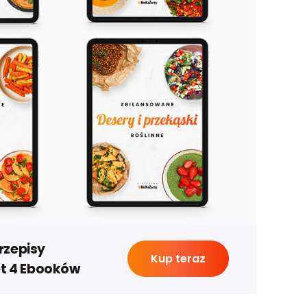
rzepisy
Kup teraz
et 4 Ebooków