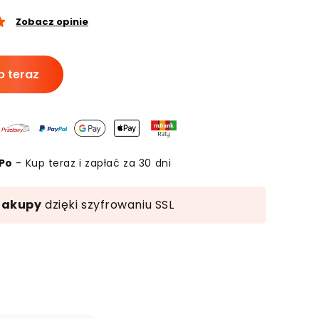
Zobacz opinie
p teraz
sowane
sy
e
Po
- Kup teraz i zapłać za 30 dni
ów
zakupy
dzięki szyfrowaniu SSL