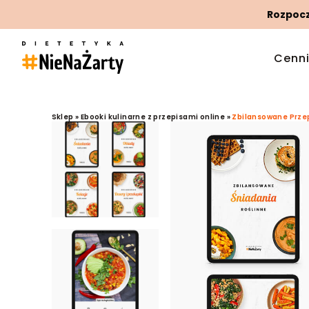
Rozpoczn
Cenn
Sklep
»
Ebooki kulinarne z przepisami online
»
Zbilansowane Przep