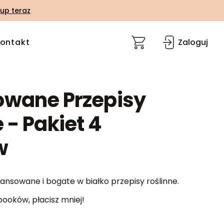
up teraz
ontakt
Zaloguj
owane Przepisy
 - Pakiet 4
w
ansowane i bogate w białko przepisy roślinne.
booków, płacisz mniej!