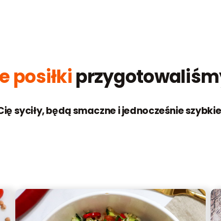
e posiłki
przygotowaliśmy
 Cię syciły, będą smaczne i jednocześnie szybk