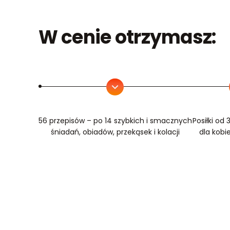
W cenie otrzymasz:
56 przepisów – po 14 szybkich i smacznych
Posiłki od
śniadań, obiadów, przekąsek i kolacji
dla kobi