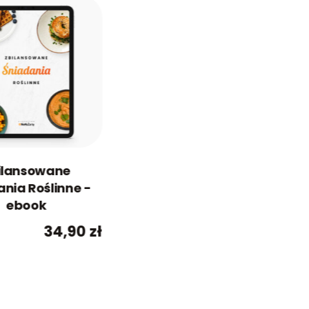
ilansowane
nia Roślinne -
ebook
34,90
zł