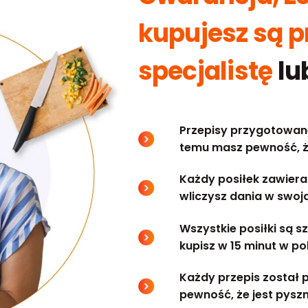
kupujesz są 
specjalistę
lu
Przepisy przygotowane
temu masz pewność, ż
Każdy posiłek zawiera
wliczysz dania w swoją
Wszystkie posiłki są 
kupisz w 15 minut w po
Każdy przepis został 
pewność, że jest pysz