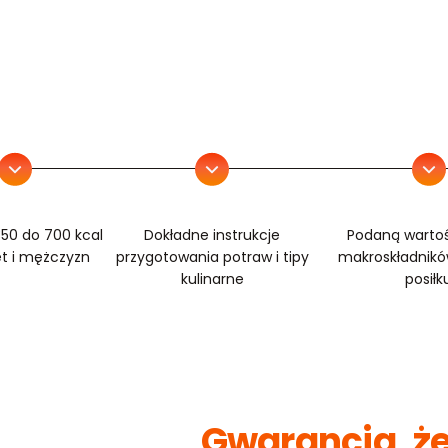
 350 do 700 kcal
Dokładne instrukcje
Podaną wartość
et i mężczyzn
przygotowania potraw i tipy
makroskładnik
kulinarne
posiłk
Gwarancja, że