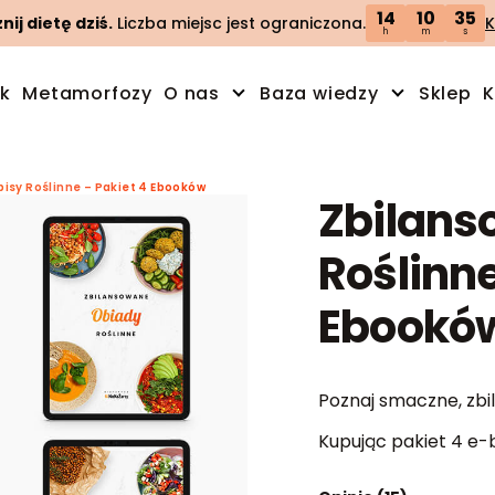
14
10
33
ij dietę dziś.
Liczba miejsc jest ograniczona.
K
h
m
s
ik
Metamorfozy
O nas
Baza wiedzy
Sklep
K
isy Roślinne – Pakiet 4 Ebooków
Zbilans
Roślinne
Ebookó
Poznaj smaczne, zbil
Kupując pakiet 4 e-