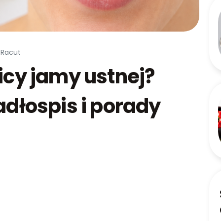
 Racut
icy jamy ustnej?
adłospis i porady