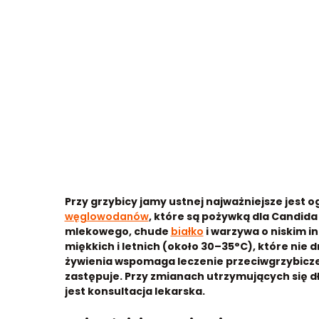
Przy grzybicy jamy ustnej najważniejsze jest 
węglowodanów
, które są pożywką dla Candida
mlekowego, chude
białko
i warzywa o niskim i
miękkich i letnich (około 30–35°C), które nie 
żywienia wspomaga leczenie przeciwgrzybicze,
zastępuje. Przy zmianach utrzymujących się d
jest konsultacja lekarska.