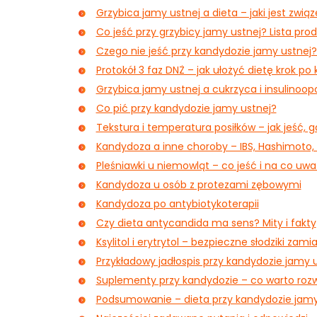
Grzybica jamy ustnej a dieta – jaki jest zwią
Co jeść przy grzybicy jamy ustnej? Lista pr
Czego nie jeść przy kandydozie jamy ustnej
Protokół 3 faz DNŻ – jak ułożyć dietę krok po 
Grzybica jamy ustnej a cukrzyca i insulinoo
Co pić przy kandydozie jamy ustnej?
Tekstura i temperatura posiłków – jak jeść, g
Kandydoza a inne choroby – IBS, Hashimoto,
Pleśniawki u niemowląt – co jeść i na co uw
Kandydoza u osób z protezami zębowymi
Kandydoza po antybiotykoterapii
Czy dieta antycandida ma sens? Mity i fakty
Ksylitol i erytrytol – bezpieczne słodziki zami
Przykładowy jadłospis przy kandydozie jamy u
Suplementy przy kandydozie – co warto roz
Podsumowanie – dieta przy kandydozie jamy