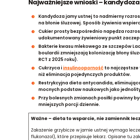
Najważniejsze wnioski – kandydoza
Kandydoza jamy ustnej to nadmierny rozrost
na błonie śluzowej. Sposób żywienia wspiera
Cukier prosty bezpośrednio napędza rozrost 
udokumentowany żywieniowy punkt zaczepien
Bakterie kwasu mlekowego ze szczepów Lact
boulardii zmniejszają kolonizację błony śl
RCT z 2025 roku).
Cukrzyca i
insulinooporność
to najczęstsze 
niż eliminacja pojedynczych produktów.
Restrykcyjna dieta antycandida, eliminując
mocnych podstaw naukowych jako jednolity
Przy bolesnych zmianach posiłki powinny być 
mniejszych porcji dziennie.
Ważne – dieta to wsparcie, nie zamiennik lec
Zakażenie grzybicze w jamie ustnej wymaga lecze
flukonazol), które przepisuje lekarz. Opisane tu za