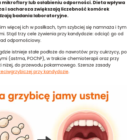
 mikroflory lub osłabieniu odporności. Dieta wpływa
oza i sacharoza zwiększają liczebność komórek
dzają badania laboratoryjne.
im więcej ich w posiłkach, tym szybciej się namnaża i tym
mi. Stąd trzy cele żywienia przy kandydozie: odciąć go od
kład odpornościowy.
zie istnieje stałe podłoże do nawrotów: przy cukrzycy, po
nymi (astma, POChP), w trakcie chemioterapii oraz przy
zi niżej, do przewodu pokarmowego. Szersze zasady
zeciwgrzybiczej przy kandydozie
.