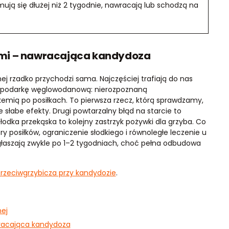
ymują się dłużej niż 2 tygodnie, nawracają lub schodzą na
ymi – nawracająca kandydoza
j rzadko przychodzi sama. Najczęściej trafiają do nas
ospodarkę węglowodanową: nierozpoznaną
kemią po posiłkach. To pierwsza rzecz, którą sprawdzamy,
 słabe efekty. Drugi powtarzalny błąd na starcie to
odka przekąska to kolejny zastrzyk pożywki dla grzyba. Co
ry posiłków, ograniczenie słodkiego i równoległe leczenie u
głaszają zwykle po 1–2 tygodniach, choć pełna odbudowa
przeciwgrzybicza przy kandydozie
.
ej
racająca kandydoza