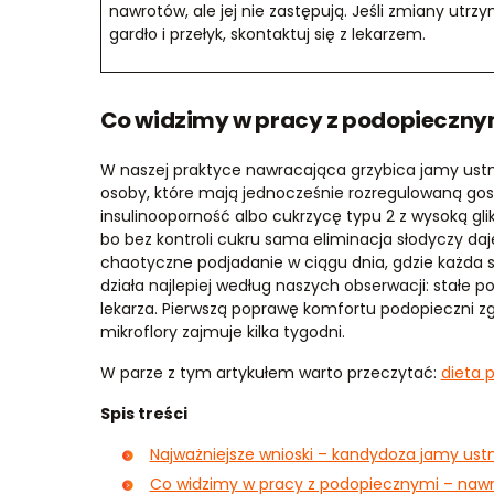
nawrotów, ale jej nie zastępują. Jeśli zmiany utrz
gardło i przełyk, skontaktuj się z lekarzem.
Co widzimy w pracy z podopieczn
W naszej praktyce nawracająca grzybica jamy ustne
osoby, które mają jednocześnie rozregulowaną g
insulinooporność albo cukrzycę typu 2 z wysoką gli
bo bez kontroli cukru sama eliminacja słodyczy daje
chaotyczne podjadanie w ciągu dnia, gdzie każda sł
działa najlepiej według naszych obserwacji: stałe po
lekarza. Pierwszą poprawę komfortu podopieczni z
mikroflory zajmuje kilka tygodni.
W parze z tym artykułem warto przeczytać:
dieta 
Spis treści
Najważniejsze wnioski – kandydoza jamy ustn
Co widzimy w pracy z podopiecznymi – naw