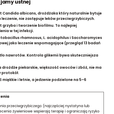
 jamy ustnej
 Candida albicans, drożdżaka który naturalnie bytuje
 leczenie, nie zastępuje leków przeciwgrzybiczych.
grzyba i tworzenie biofilmu. To najlepiej
ia w tej infekcji.
obacillus rhamnosus, L. acidophilus i Saccharomyces
uzowej jako leczenie wspomagające (przegląd 13 badań
tło nawrotów. Kontrola glikemii bywa skuteczniejsza
a drożdże piekarskie, większość owoców i zbóż, nie ma
 protokół.
miękkie i letnie, a jedzenie podzielone na 5–6
zenia
nia przeciwgrzybiczego (najczęściej nystatyna lub
lecenia żywieniowe wspierają terapię i ograniczają ryzyko