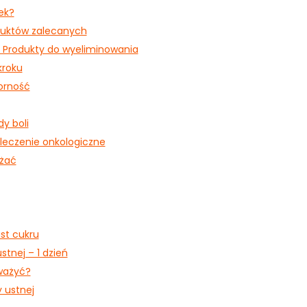
zek?
oduktów zalecanych
? Produkty do wyeliminowania
kroku
porność
dy boli
 leczenie onkologiczne
ażać
ast cukru
stnej – 1 dzień
ważyć?
 ustnej