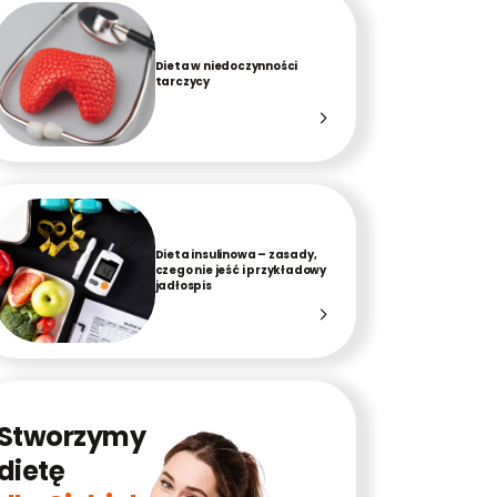
Dieta w niedoczynności
tarczycy
Dieta insulinowa – zasady,
czego nie jeść i przykładowy
jadłospis
Stworzymy
dietę