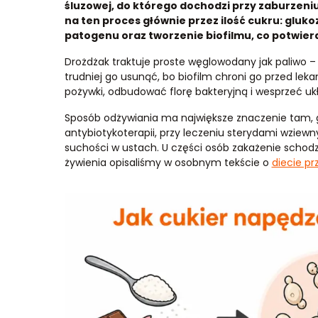
śluzowej, do którego dochodzi przy zaburzeniu
na ten proces głównie przez ilość cukru: gluk
patogenu oraz tworzenie biofilmu, co potwier
Drożdżak traktuje proste węglowodany jak paliwo – 
trudniej go usunąć, bo biofilm chroni go przed leka
pożywki, odbudować florę bakteryjną i wesprzeć u
Sposób odżywiania ma największe znaczenie tam, gd
antybiotykoterapii, przy leczeniu sterydami wziew
suchości w ustach. U części osób zakażenie schod
żywienia opisaliśmy w osobnym tekście o
diecie pr