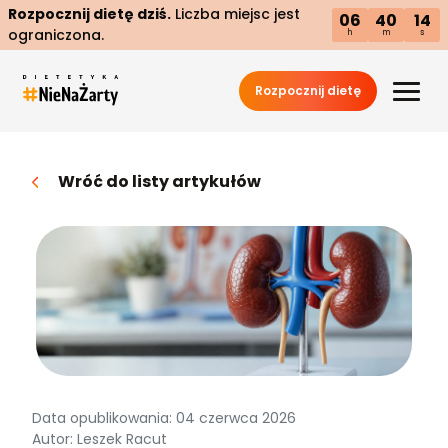
Rozpocznij dietę dziś.
Liczba miejsc jest
06
40
13
ograniczona.
h
m
s
Rozpocznij dietę
Wróć do listy artykułów
Data opublikowania: 04 czerwca 2026
Autor: Leszek Racut