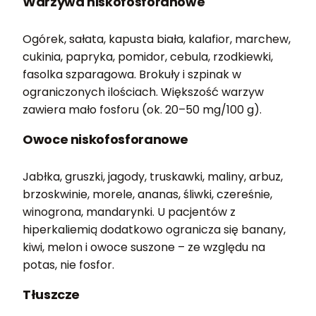
Warzywa niskofosforanowe
Ogórek, sałata, kapusta biała, kalafior, marchew,
cukinia, papryka, pomidor, cebula, rzodkiewki,
fasolka szparagowa. Brokuły i szpinak w
ograniczonych ilościach. Większość warzyw
zawiera mało fosforu (ok. 20–50 mg/100 g).
Owoce niskofosforanowe
Jabłka, gruszki, jagody, truskawki, maliny, arbuz,
brzoskwinie, morele, ananas, śliwki, czereśnie,
winogrona, mandarynki. U pacjentów z
hiperkaliemią dodatkowo ogranicza się banany,
kiwi, melon i owoce suszone – ze względu na
potas, nie fosfor.
Tłuszcze