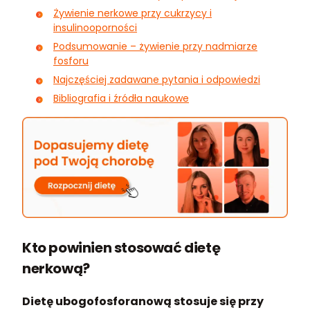
Żywienie nerkowe przy cukrzycy i
insulinooporności
Podsumowanie – żywienie przy nadmiarze
fosforu
Najczęściej zadawane pytania i odpowiedzi
Bibliografia i źródła naukowe
Kto powinien stosować dietę
nerkową?
Dietę ubogofosforanową stosuje się przy