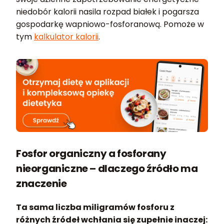
niedobór kalorii nasila rozpad białek i pogarsza
gospodarkę wapniowo-fosforanową. Pomoże w
tym
kalkulator kalorii
.
Fosfor organiczny a fosforany
nieorganiczne – dlaczego źródło ma
znaczenie
Ta sama liczba miligramów fosforu z
różnych źródeł wchłania się zupełnie inaczej: