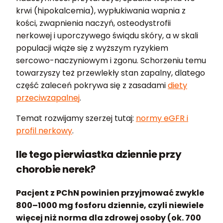
krwi (hipokalcemia), wypłukiwania wapnia z
kości, zwapnienia naczyń, osteodystrofii
nerkowej i uporczywego świądu skóry, a w skali
populacji wiąże się z wyższym ryzykiem
sercowo-naczyniowym i zgonu. Schorzeniu temu
towarzyszy też przewlekły stan zapalny, dlatego
część zaleceń pokrywa się z zasadami
diety
przeciwzapalnej
.
Temat rozwijamy szerzej tutaj:
normy eGFR i
profil nerkowy
.
Ile tego pierwiastka dziennie przy
chorobie nerek?
Pacjent z PChN powinien przyjmować zwykle
800–1000 mg fosforu dziennie, czyli niewiele
więcej niż norma dla zdrowej osoby (ok. 700