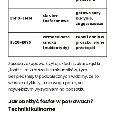
gotowe sosy,
skrobie
E1410–E1414
budynie,
fosforanowe
zagęszczacze
wzmacniacze
zupki i dania w
E626–E635
smaku
proszku, słone
(nukleotydy)
przekąski
Zasada zakupowa: czytaj skład i szukaj cząstki
„fosf” – im krótsza lista składników, tym
bezpieczniej. U podopiecznych widzimy, że to
właśnie etykiety, a nie waga porcji, są
największym wyzwaniem na początku.
Jak obniżyć fosfor w potrawach?
Techniki kulinarne