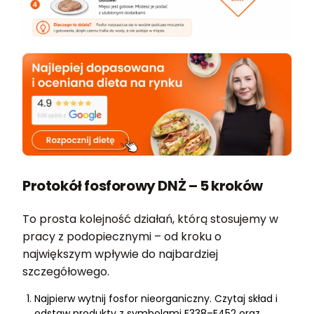
Protokół fosforowy DNŻ – 5 kroków
To prosta kolejność działań, którą stosujemy w
pracy z podopiecznymi – od kroku o
największym wpływie do najbardziej
szczegółowego.
Najpierw wytnij fosfor nieorganiczny. Czytaj skład i
odstaw produkty z symbolami E338–E452 oraz