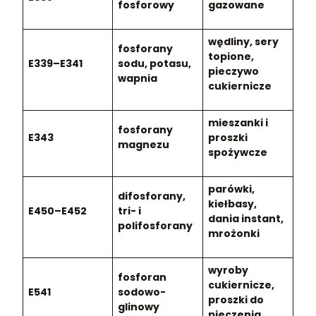
fosforowy
gazowane
wędliny, sery
fosforany
topione,
E339–E341
sodu, potasu,
pieczywo
wapnia
cukiernicze
mieszanki i
fosforany
E343
proszki
magnezu
spożywcze
parówki,
difosforany,
kiełbasy,
E450–E452
tri- i
dania instant,
polifosforany
mrożonki
wyroby
fosforan
cukiernicze,
E541
sodowo-
proszki do
glinowy
pieczenia