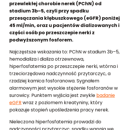
przewlekłej chorobie nerek (PChN) od
stadium 3b–5, czyli przy spadku
przesączania kłębuszkowego (eGFR) poniżej
45 ml/min, oraz u pacjentów dializowanych i
części osób po przeszczepie nerki z
podwyższonym fosforem.
Najczęstsze wskazania to: PChN w stadium 3b–5,
hemodializa i dializa otrzewnowa,
hiperfosfatemia po przeszczepie nerki, wtórna i
trzeciorzędowa nadczynność przytarczyc, a
rzadziej kamica fosforanowa. Sygnałem
alarmowym jest wysokie stężenie fosforanów w
surowicy. Punktem wyjścia jest zwykle
badanie
eGFR
wraz z poziomem kreatyniny, który
pokazuje stopień upośledzenia pracy nerek.
Nieleczona hiperfosfatemia prowadzi do
nadczynności przytarczyc, spadku wapnia we