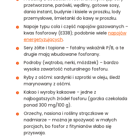
przetworzone, parówki, wędliny, gotowe sosy,
dania instant, budynie i kisiele w proszku, lody
przemysłowe, śmietanki do kawy w proszku.
Napoje typu cola i część napojów gazowanych –
kwas fosforowy (E338); podobnie wiele
napojów
energetyzujących
.
Sery żółte i topione – fatalny wskaźnik P/B, a te
drugie mają wbudowane fosforany.
Podroby (wątroba, nerki, móżdżek) – bardzo
wysoka zawartość naturalnego fosforu.
Ryby z ośćmi: sardynki i szprotki w oleju, śledź
marynowany z ośćmi.
Kakao i wyroby kakaowe – jedne z
najbogatszych źródeł fosforu (gorzka czekolada
ponad 300 mg/100 g).
Orzechy, nasiona i rośliny strączkowe w
nadmiarze – można je spożywać w małych
porcjach, bo fosfor z fitynianów słabo się
przyswaja.