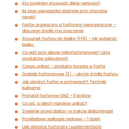
Kto powinien stosować dietę nerkową?
Ile tego pierwiastka dziennie przy chorobie
nerek?
Fosfor organiczny a fosforany nieorganiczne –
dlaczego źródło ma znaczenie
Stosunek fosforu do białka (P/B) – jak wybierać
białko
Co jeść przy diecie niskofosforanowej? Lista
produktów zalecanych
Czego unikać – produkty bogate w fosfor
Dodatki fosforanowe (E) – ukryte źródła fosforu
Jak obniżyć fosfor w potrawach? Techniki
kulinarne
Protokół fosforowy DNŻ – 5 kroków
Co pić, a jakich napojów unikać?
Żywienie przed dializą i w trakcie dializoterapii
Przykładowy jadłospis nerkowy – 1 dzień
Leki wiążące fosforany i suplementacja