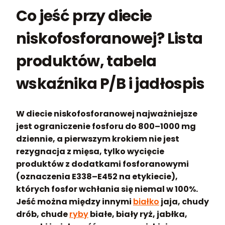
Co jeść przy diecie
niskofosforanowej? Lista
produktów, tabela
wskaźnika P/B i jadłospis
W diecie niskofosforanowej najważniejsze
jest ograniczenie fosforu do 800–1000 mg
dziennie, a pierwszym krokiem nie jest
rezygnacja z mięsa, tylko wycięcie
produktów z dodatkami fosforanowymi
(oznaczenia E338–E452 na etykiecie),
których fosfor wchłania się niemal w 100%.
Jeść można między innymi
białko
jaja, chudy
drób, chude
ryby
białe, biały ryż, jabłka,