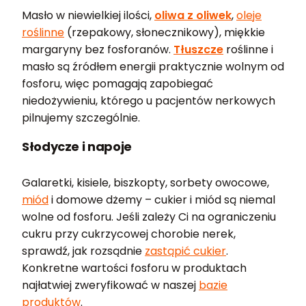
Masło w niewielkiej ilości,
oliwa z oliwek
,
oleje
roślinne
(rzepakowy, słonecznikowy), miękkie
margaryny bez fosforanów.
Tłuszcze
roślinne i
masło są źródłem energii praktycznie wolnym od
fosforu, więc pomagają zapobiegać
niedożywieniu, którego u pacjentów nerkowych
pilnujemy szczególnie.
Słodycze i napoje
Galaretki, kisiele, biszkopty, sorbety owocowe,
miód
i domowe dżemy – cukier i miód są niemal
wolne od fosforu. Jeśli zależy Ci na ograniczeniu
cukru przy cukrzycowej chorobie nerek,
sprawdź, jak rozsądnie
zastąpić cukier
.
Konkretne wartości fosforu w produktach
najłatwiej zweryfikować w naszej
bazie
produktów
.