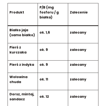
P/B (mg
Produkt
fosforu / g
Zalecenie
białka)
Białko jaja
ok. 1,6
zalecany
(samo białko)
Pierś z
ok. 9
zalecany
kurczaka
Pierś z indyka
ok. 9
zalecany
Wołowina
ok. 11
zalecany
chuda
Dorsz, mintaj,
ok. 12
zalecany
sandacz