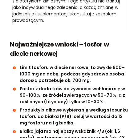
z dietetykiem klinicznym. Tego artykułu nie traktuj
jako indywidualnego zalecenia, a każdą zmianę w
jadłospisie i suplementacji skonsultuj z zespołem
prowadzącym.
Najważniejsze wnioski – fosfor w
diecie nerkowej
Limit fosforu w diecie nerkowej to zwykle 800–
1000 mg na dobę, podczas gdy zdrowa osoba
dorosła potrzebuje ok. 700 mg.
Fosfor z dodatków do żywności wchłania się w
90–100%, ze źródeł zwierzęcych w 50–70%, a z
roślinnych (fityniany) tylko w 10–30%.
Produkty białkowe wybiera się według stosunku
fosforu do białka (P/B): celuj w wartości do 12
mg fosforu na 1 g białka.
Białko jaja ma najlepszy wskaźnik P/B (ok. 1,6
mg/g), ser topiony jeden z najgorszych (ok. 43