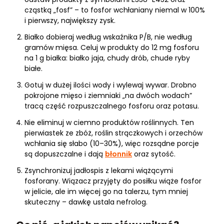
cząstką „fosf” – to fosfor wchłaniany niemal w 100%
i pierwszy, największy zysk.
Białko dobieraj według wskaźnika P/B, nie według
gramów mięsa. Celuj w produkty do 12 mg fosforu
na 1 g białka: białko jaja, chudy drób, chude ryby
białe.
Gotuj w dużej ilości wody i wylewaj wywar. Drobno
pokrojone mięso i ziemniaki „na dwóch wodach”
tracą część rozpuszczalnego fosforu oraz potasu.
Nie eliminuj w ciemno produktów roślinnych. Ten
pierwiastek ze zbóż, roślin strączkowych i orzechów
wchłania się słabo (10–30%), więc rozsądne porcje
są dopuszczalne i dają
błonnik
oraz sytość.
Zsynchronizuj jadłospis z lekami wiążącymi
fosforany. Wiązacz przyjęty do posiłku wiąże fosfor
w jelicie, ale im więcej go na talerzu, tym mniej
skuteczny – dawkę ustala nefrolog.