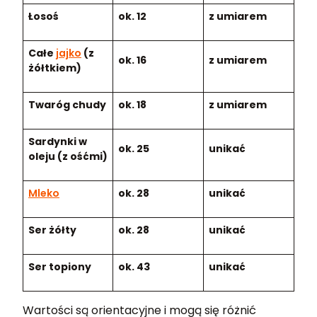
Łosoś
ok. 12
z umiarem
Całe
jajko
(z
ok. 16
z umiarem
żółtkiem)
Twaróg chudy
ok. 18
z umiarem
Sardynki w
ok. 25
unikać
oleju (z ośćmi)
Mleko
ok. 28
unikać
Ser żółty
ok. 28
unikać
Ser topiony
ok. 43
unikać
Wartości są orientacyjne i mogą się różnić