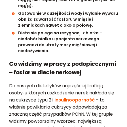
mg/g).
Gotowanie w dużej ilości wody i wylanie wywaru
obniża zawartość fosforu w mięsie i
ziemniakach nawet o około połowę.
Dieta nie polega na rezygnacji z białka –
niedobór białka u pacjenta nerkowego
prowadzi do utraty masy mięśniowej i
niedożywienia.
Co widzimy w pracy z podopiecznymi
– fosfor w diecie nerkowej
Do naszych dietetyków najczęściej trafiają
osoby, u których uszkodzenie nerek nakłada się
na cukrzycę typu 2 i
insulinooporność
– to
właśnie powikłania cukrzycy odpowiadają za
znaczną część przypadków PChN. W tej grupie
widzimy powtarzalny wzorzec: największą