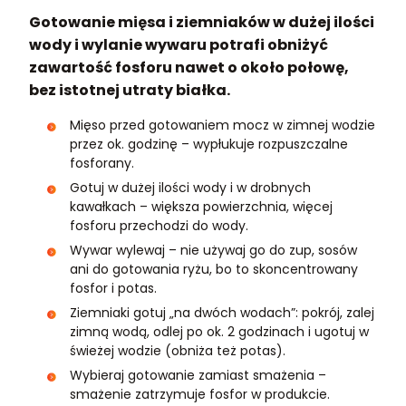
Gotowanie mięsa i ziemniaków w dużej ilości
wody i wylanie wywaru potrafi obniżyć
zawartość fosforu nawet o około połowę,
bez istotnej utraty białka.
Mięso przed gotowaniem mocz w zimnej wodzie
przez ok. godzinę – wypłukuje rozpuszczalne
fosforany.
Gotuj w dużej ilości wody i w drobnych
kawałkach – większa powierzchnia, więcej
fosforu przechodzi do wody.
Wywar wylewaj – nie używaj go do zup, sosów
ani do gotowania ryżu, bo to skoncentrowany
fosfor i potas.
Ziemniaki gotuj „na dwóch wodach”: pokrój, zalej
zimną wodą, odlej po ok. 2 godzinach i ugotuj w
świeżej wodzie (obniża też potas).
Wybieraj gotowanie zamiast smażenia –
smażenie zatrzymuje fosfor w produkcie.