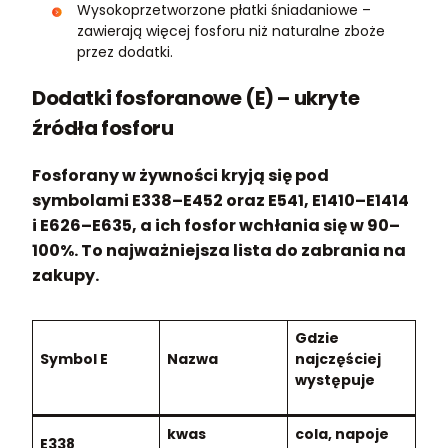
Wysokoprzetworzone płatki śniadaniowe –
zawierają więcej fosforu niż naturalne zboże
przez dodatki.
Dodatki fosforanowe (E) – ukryte
źródła fosforu
Fosforany w żywności kryją się pod
symbolami E338–E452 oraz E541, E1410–E1414
i E626–E635, a ich fosfor wchłania się w 90–
100%. To najważniejsza lista do zabrania na
zakupy.
Gdzie
Symbol E
Nazwa
najczęściej
występuje
kwas
cola, napoje
E338