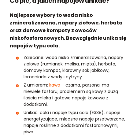
Co pić, a jakich napojów unikać?
Najlepsze wybory to woda nisko
zmineralizowana, napary ziołowe, herbata
oraz domowe kompoty z owoców
niskofosforanowych. Bezwzględnie unika się
napojów typu cola.
Zalecane: woda nisko zmineralizowana, napary
ziołowe (rumianek, melisa, mięta), herbata,
domowy kompot, klarowny sok jabłkowy,
lemoniada z wody i cytryny.
Z umiarem:
kawa
– czarna, parzona, ma
niewiele fosforu; problemem są kawy z dużą
ilością mleka i gotowe napoje kawowe z
dodatkami.
Unikać: cola i napoje typu cola (E338), napoje
energetyzujące, mleczne napoje przetworzone,
napoje roślinne z dodatkami fosforanowymi,
piwo.