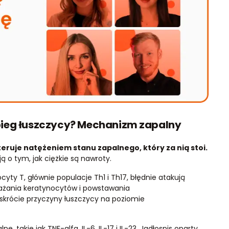
bieg łuszczycy? Mechanizm zapalny
steruje natężeniem stanu zapalnego, który za nią stoi.
ą o tym, jak ciężkie są nawroty.
y T, głównie populacje Th1 i Th17, błędnie atakują
ażania keratynocytów i powstawania
 skrócie przyczyny łuszczycy na poziomie
 takie jak TNF-alfa, IL-6, IL-17 i IL-23. Jadłospis oparty