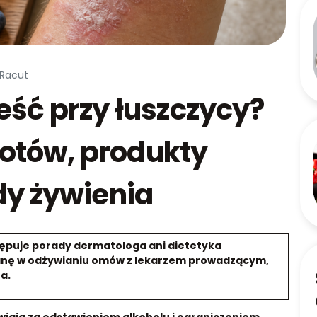
 Racut
eść przy łuszczycy?
otów, produkty
dy żywienia
tępuje porady dermatologa ani dietetyka
zmianę w odżywianiu omów z lekarzem prowadzącym,
a.