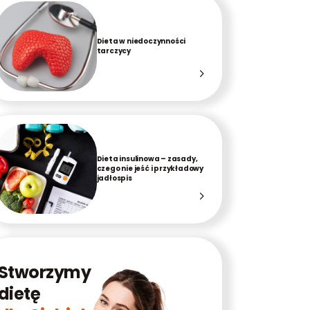
Dieta w niedoczynności
tarczycy
Dieta insulinowa – zasady,
czego nie jeść i przykładowy
jadłospis
Stworzymy
dietę