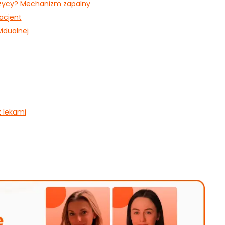
czycy? Mechanizm zapalny
acjent
idualnej
z lekami