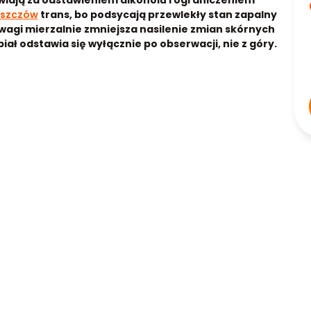
iają za odstawieniem alkoholu i ograniczeniem
uszczów
trans, bo podsycają przewlekły stan zapalny
wagi mierzalnie zmniejsza nasilenie zmian skórnych
iał odstawia się wyłącznie po obserwacji, nie z góry.