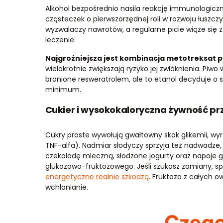
Alkohol bezpośrednio nasila reakcję immunologiczną.
cząsteczek o pierwszorzędnej roli w rozwoju łuszczycy
wyzwalaczy nawrotów, a regularne picie wiąże się z
leczenie.
Najgroźniejsza jest kombinacja metotreksat p
wielokrotnie zwiększają ryzyko jej zwłóknienia. Piw
bronione resweratrolem, ale to etanol decyduje o 
minimum.
Cukier i wysokokaloryczna żywność p
Cukry proste wywołują gwałtowny skok glikemii, wyrz
TNF-alfa). Nadmiar słodyczy sprzyja też nadwadze,
czekoladę mleczną, słodzone jogurty oraz napoje g
glukozowo-fruktozowego. Jeśli szukasz zamiany, s
energetyczne realnie szkodzą
. Fruktoza z całych 
wchłanianie.