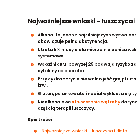
Najważniejsze wnioski – łuszczyca i
Alkohol to jeden z najsilniejszych wyzwalac
obowiązuje pełna abstynencja.
Utrata 5% masy ciała mierzalnie obniża wsk
systemowe.
Wskaźnik BMI powyżej 29 podwaja ryzyko za
cytokiny co choroba.
Przy cyklosporynie nie wolno jeść grejpfruta
krwi.
Gluten, psiankowate i nabiał wyklucza się ty
Niealkoholowe
stłuszczenie wątroby
dotyczy
częścią terapii łuszczycy.
Spis treści
Najważniejsze wnioski – łuszczyca i dieta