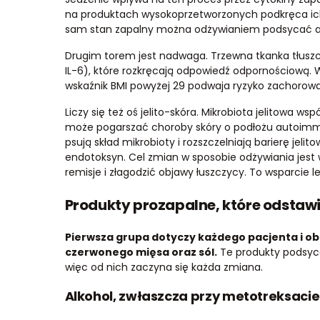
na produktach wysokoprzetworzonych podkręca ic
sam stan zapalny można odżywianiem podsycać al
Drugim torem jest nadwaga. Trzewna tkanka tłuszcz
IL-6), które rozkręcają odpowiedź odpornościową.
wskaźnik BMI powyżej 29 podwaja ryzyko zachorowa
Liczy się też oś jelito-skóra. Mikrobiota jelitowa w
może pogarszać choroby skóry o podłożu autoimm
psują skład mikrobioty i rozszczelniają barierę jelit
endotoksyn. Cel zmian w sposobie odżywiania jest w
remisje i złagodzić objawy łuszczycy. To wsparcie l
Produkty prozapalne, które odstaw
Pierwsza grupa dotyczy każdego pacjenta i obe
czerwonego mięsa oraz sól.
Te produkty podsycaj
więc od nich zaczyna się każda zmiana.
Alkohol, zwłaszcza przy metotreksacie