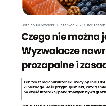
Data opublikowania: 03 czerwca 2026
Autor: Leszek
Czego nie można j
Wyzwalacze nawr
prozapalne i zasa
Ten tekst ma charakter edukacyjny i nie zas
klinicznego. Jeśli przyjmujesz leki, każdą 
bo część interakcji pokarmowych bywa groźn