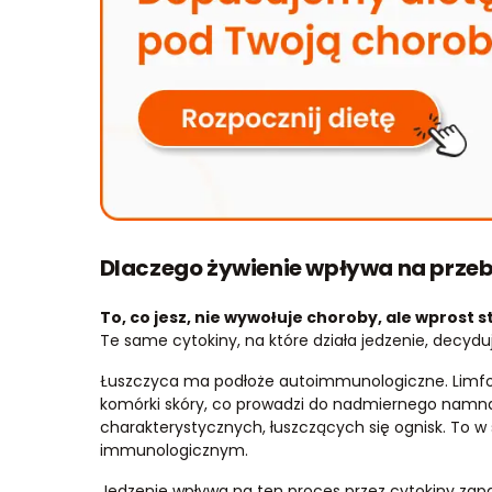
Dlaczego żywienie wpływa na prze
To, co jesz, nie wywołuje choroby, ale wprost 
Te same cytokiny, na które działa jedzenie, decyduj
Łuszczyca ma podłoże autoimmunologiczne. Limfocyt
komórki skóry, co prowadzi do nadmiernego namn
charakterystycznych, łuszczących się ognisk. To w
immunologicznym.
Jedzenie wpływa na ten proces przez cytokiny zapalne,