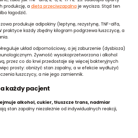
h produkcję, a
dieta przeciwzapalna
je wycisza. Stąd ten
bo łagodzić.
owa produkuje adipokiny (leptynę, rezystynę, TNF-alfa,
 W praktyce każdy zbędny kilogram podgrzewa łuszczycę, a
nia.
spółreguluje układ odpornościowy, a jej zaburzenie (dysbioza)
unologicznym. Żywność wysokoprzetworzona i alkohol
ową, przez co do krwi przedostaje się więcej bakteryjnych
ięc prosty: obniżyć stan zapalny, a w efekcie wydłużyć
eczenia łuszczycy, a nie jego zamiennik.
ia każdy pacjent
jmuje alkohol, cukier, tłuszcze trans, nadmiar
ą stan zapalny niezależnie od indywidualnych reakcji,