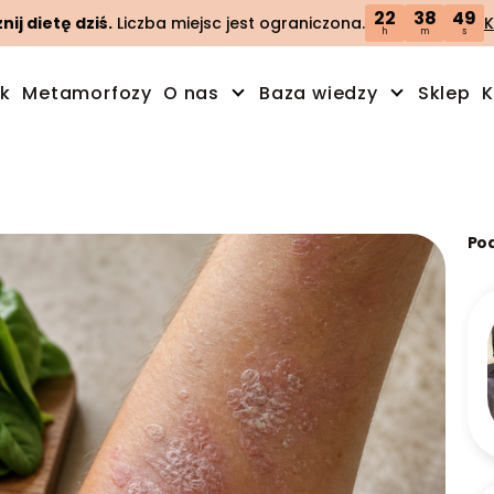
22
38
48
ij dietę dziś.
Liczba miejsc jest ograniczona.
K
h
m
s
ik
Metamorfozy
O nas
Baza wiedzy
Sklep
K
Po