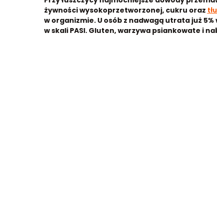
Przy łuszczycy najmocniejsze dowody przemaw
żywności wysokoprzetworzonej, cukru oraz
tł
w organizmie.
U osób z nadwagą utrata już 5% 
w skali PASI. Gluten, warzywa psiankowate i nab