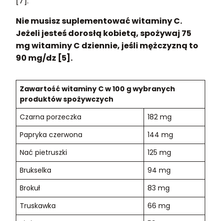
[7].
Nie musisz suplementować witaminy C.
Jeżeli jesteś dorosłą kobietą, spożywaj 75
mg witaminy C dziennie, jeśli mężczyzną to
90 mg/dz [5].
Zawartość witaminy C w 100 g wybranych
produktów spożywczych
Czarna porzeczka
182 mg
Papryka czerwona
144 mg
Nać pietruszki
125 mg
Brukselka
94 mg
Brokuł
83 mg
Truskawka
66 mg