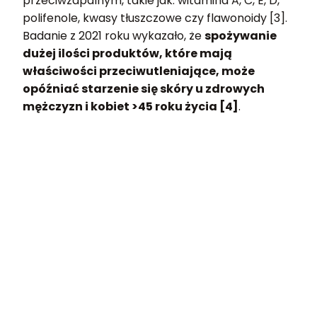
przeciwzapalnym, takie jak: witamina A, C, E, D,
polifenole, kwasy tłuszczowe czy flawonoidy [3].
Badanie z 2021 roku wykazało, że
spożywanie
dużej ilości produktów, które mają
właściwości przeciwutleniające, może
opóźniać starzenie się skóry u zdrowych
mężczyzn i kobiet >45 roku życia [4]
.