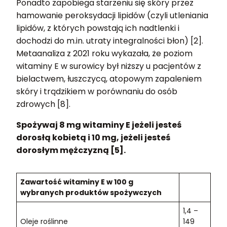
Ponadto zapobiega starzeniu się skóry przez
hamowanie peroksydacji lipidów (czyli utleniania
lipidów, z których powstają ich nadtlenki i
dochodzi do m.in. utraty integralności błon) [2].
Metaanaliza z 2021 roku wykazała, że poziom
witaminy E w surowicy był niższy u pacjentów z
bielactwem, łuszczycą, atopowym zapaleniem
skóry i trądzikiem w porównaniu do osób
zdrowych [8].
Spożywaj 8 mg witaminy E jeżeli jesteś
dorosłą kobietą i 10 mg, jeżeli jesteś
dorosłym mężczyzną [5].
Zawartość witaminy E w 100 g
wybranych produktów spożywczych
1,4 –
Oleje roślinne
149