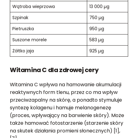
Wątroba wieprzowa
13 000 µg
Szpinak
750 µg
Pietruszka
950 µg
Suszone morele
583 µg
Żółtko jaja
925 µg
Witamina C dla zdrowej cery
Witamina C wpływa na hamowanie akumulacji
reaktywnych form tlenu, przez co ma wpływ
przeciwzapalny na skórę, a ponadto stymuluje
syntezę kolagenu i hamuje melanogenezę
(proces, wpływający na barwienie skóry). Może
także hamować fotostarzenie (starzenie skóry
na skutek działania promieni słonecznych) [1],