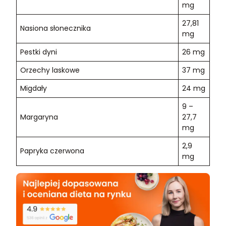
mg
27,81
Nasiona słonecznika
mg
Pestki dyni
26 mg
Orzechy laskowe
37 mg
Migdały
24 mg
9 –
Margaryna
27,7
mg
2,9
Papryka czerwona
mg