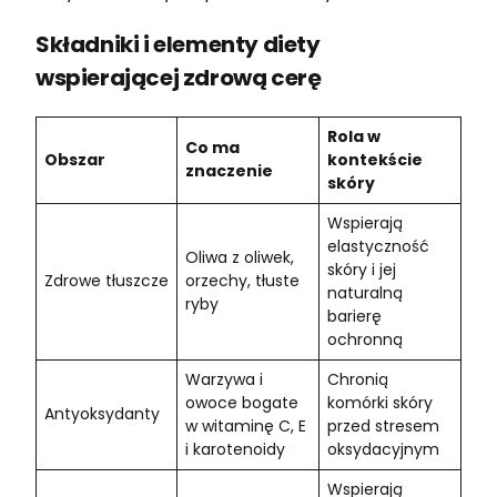
Składniki i elementy diety
wspierającej zdrową cerę
Rola w
Co ma
Obszar
kontekście
znaczenie
skóry
Wspierają
elastyczność
Oliwa z oliwek,
skóry i jej
Zdrowe tłuszcze
orzechy, tłuste
naturalną
ryby
barierę
ochronną
Warzywa i
Chronią
owoce bogate
komórki skóry
Antyoksydanty
w witaminę C, E
przed stresem
i karotenoidy
oksydacyjnym
Wspierają