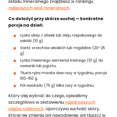
składu mineralnego znajdziesz w rankingu
najlepszych wód mineralnych
.
Co dołożyć przy skórze suchej — konkretne
porcje na dzień:
Łyżka oliwy z oliwek lub oleju rzepakowego do
sałatki (10 g).
Garść orzechów włoskich lub migdałów (20–25
g).
Łyżka mielonego siemienia lnianego (10 g) do
owsianki lub jogurtu.
Tłusta ryba morska dwa razy w tygodniu, porcja
100–150 g.
Pół awokado (75 g) kilka razy w tygodniu.
Który olej wybrać do czego, opisaliśmy
szczegółowo w zestawieniu
najzdrowszych
olejów roślinnych
. Uporczywa suchość skóry,
której nie zmienia ani nawodnienie, ani tłuszcz w