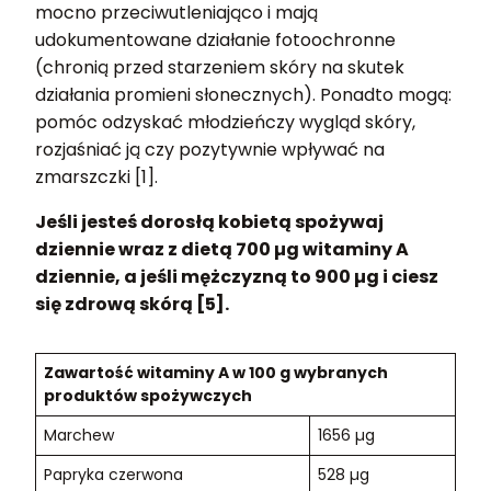
mocno przeciwutleniająco i mają
udokumentowane działanie fotoochronne
(chronią przed starzeniem skóry na skutek
działania promieni słonecznych). Ponadto mogą:
pomóc odzyskać młodzieńczy wygląd skóry,
rozjaśniać ją czy pozytywnie wpływać na
zmarszczki [1].
Jeśli jesteś dorosłą kobietą spożywaj
dziennie wraz z dietą 700 µg witaminy A
dziennie, a jeśli mężczyzną to 900 µg i ciesz
się zdrową skórą [5].
Zawartość witaminy A w 100 g wybranych
produktów spożywczych
Marchew
1656 µg
Papryka czerwona
528 µg