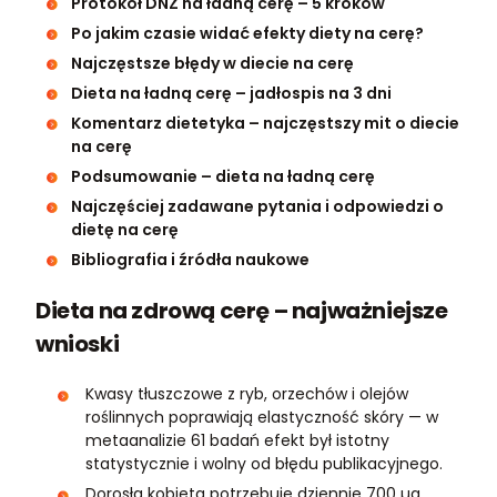
Protokół DNŻ na ładną cerę – 5 kroków
Po jakim czasie widać efekty diety na cerę?
Najczęstsze błędy w diecie na cerę
Dieta na ładną cerę – jadłospis na 3 dni
Komentarz dietetyka – najczęstszy mit o diecie
na cerę
Podsumowanie – dieta na ładną cerę
Najczęściej zadawane pytania i odpowiedzi o
dietę na cerę
Bibliografia i źródła naukowe
Dieta na zdrową cerę – najważniejsze
wnioski
Kwasy tłuszczowe z ryb, orzechów i olejów
roślinnych poprawiają elastyczność skóry — w
metaanalizie 61 badań efekt był istotny
statystycznie i wolny od błędu publikacyjnego.
Dorosła kobieta potrzebuje dziennie 700 µg