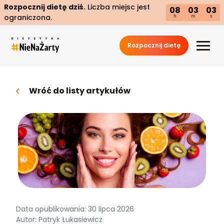
Rozpocznij dietę dziś.
Liczba miejsc jest
08
03
02
ograniczona.
h
m
s
Rozpocznij dietę
Wróć do listy artykułów
Data opublikowania: 30 lipca 2026
Autor: Patryk Łukasiewicz