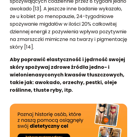
spożywających codziennie przez 8 tygodni jedno
awokado [13]. A jeszcze inne badanie wykazało,
że u kobiet po menopauzie, 24-tygodniowe
spożywanie migdałów w ilości 20% całkowitej
dziennej energii z pożywienia wpływa pozytywnie
na zmarszczki mimiczne na twarzy i pigmentację
skóry [14].
Aby poprawić elastyczność i jędrność swojej
skóry spożywaj zdrowe źródła jedno- i
wielonienasyconych kwasów tłuszczowych,
takie jak: awokado, orzechy, pestki, oleje
roślinne, tłuste ryby, itp.