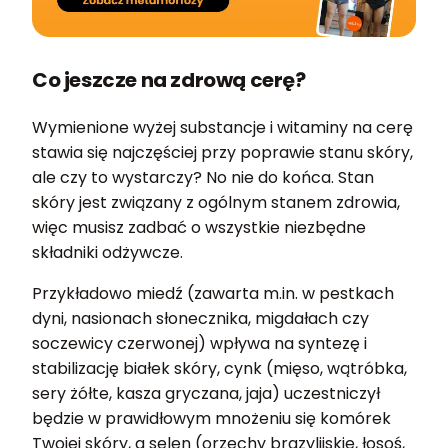
Co jeszcze na zdrową cerę?
Wymienione wyżej substancje i witaminy na cerę
stawia się najczęściej przy poprawie stanu skóry,
ale czy to wystarczy? No nie do końca. Stan
skóry jest związany z ogólnym stanem zdrowia,
więc musisz zadbać o wszystkie niezbędne
składniki odżywcze.
Przykładowo miedź (zawarta m.in. w pestkach
dyni, nasionach słonecznika, migdałach czy
soczewicy czerwonej) wpływa na syntezę i
stabilizację białek skóry, cynk (mięso, wątróbka,
sery żółte, kasza gryczana, jaja) uczestniczył
będzie w prawidłowym mnożeniu się komórek
Twojej skóry, a selen (orzechy brazylijskie, łosoś,