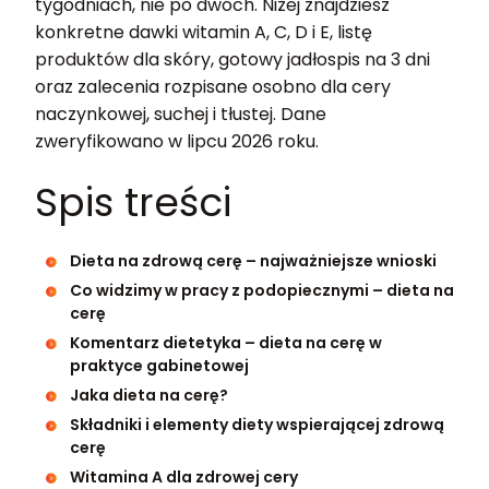
tygodniach, nie po dwóch. Niżej znajdziesz
konkretne dawki witamin A, C, D i E, listę
produktów dla skóry, gotowy jadłospis na 3 dni
oraz zalecenia rozpisane osobno dla cery
naczynkowej, suchej i tłustej. Dane
zweryfikowano w lipcu 2026 roku.
Spis treści
Dieta na zdrową cerę – najważniejsze wnioski
Co widzimy w pracy z podopiecznymi – dieta na
cerę
Komentarz dietetyka – dieta na cerę w
praktyce gabinetowej
Jaka dieta na cerę?
Składniki i elementy diety wspierającej zdrową
cerę
Witamina A dla zdrowej cery