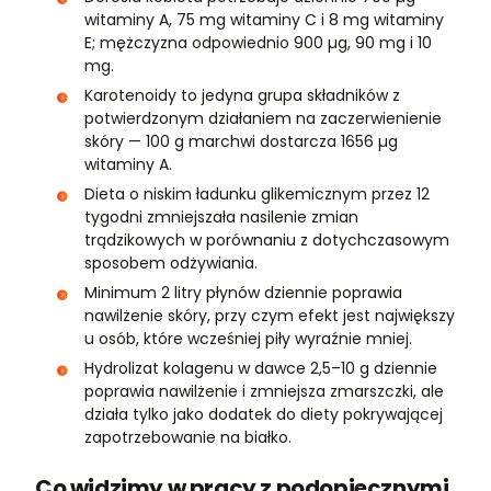
witaminy A, 75 mg witaminy C i 8 mg witaminy
E; mężczyzna odpowiednio 900 µg, 90 mg i 10
mg.
Karotenoidy to jedyna grupa składników z
potwierdzonym działaniem na zaczerwienienie
skóry — 100 g marchwi dostarcza 1656 µg
witaminy A.
Dieta o niskim ładunku glikemicznym przez 12
tygodni zmniejszała nasilenie zmian
trądzikowych w porównaniu z dotychczasowym
sposobem odżywiania.
Minimum 2 litry płynów dziennie poprawia
nawilżenie skóry, przy czym efekt jest największy
u osób, które wcześniej piły wyraźnie mniej.
Hydrolizat kolagenu w dawce 2,5–10 g dziennie
poprawia nawilżenie i zmniejsza zmarszczki, ale
działa tylko jako dodatek do diety pokrywającej
zapotrzebowanie na białko.
Co widzimy w pracy z podopiecznymi