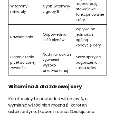
regenerację i
Witaminy i
Cynk, witaminy
prawidłowe
minerały
z grupy B
funkcjonowanie
skóry
Wpływa na
Odpowiednia
jędrność i
Nawodnienie
ilość płynów
ogólną
kondycję cery
Nadmiar cukru i
Ograniczenie
Może sprzyjać
żywności
przetworzonej
pogorszeniu
wysoko
żywności
stanu skóry
przetworzonej
Witamina A dla zdrowej cery
Karotenoidy to pochodne witaminy A, a
wymienić wśród nich można β-karoten,
astaksantyne, likopen i retinol. Działają one