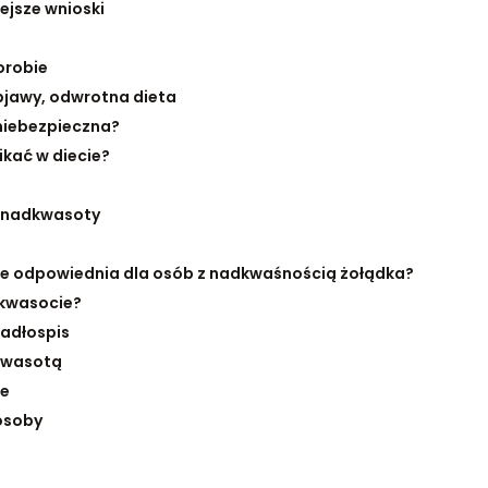
ejsze wnioski
orobie
jawy, odwrotna dieta
niebezpieczna?
kać w diecie?
y nadkwasoty
ie odpowiednia dla osób z nadkwaśnością żołądka?
dkwasocie?
jadłospis
kwasotą
ie
osoby