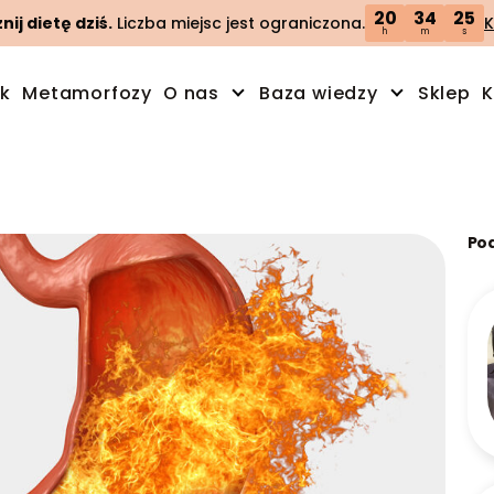
20
34
24
ij dietę dziś.
Liczba miejsc jest ograniczona.
K
h
m
s
ik
Metamorfozy
O nas
Baza wiedzy
Sklep
K
Po