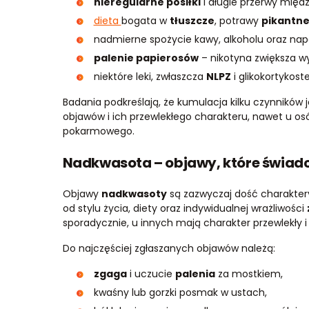
nieregularne posiłki
i długie przerwy międ
dieta
bogata w
tłuszcze
, potrawy
pikantn
nadmierne spożycie kawy, alkoholu oraz na
palenie papierosów
– nikotyna zwiększa wy
niektóre leki, zwłaszcza
NLPZ
i glikokortykost
Badania podkreślają, że kumulacja kilku czynników
objawów i ich przewlekłego charakteru, nawet u o
pokarmowego.
Nadkwasota – objawy, które świadc
Objawy
nadkwasoty
są zazwyczaj dość charaktery
od stylu życia, diety oraz indywidualnej wrażliwości
sporadycznie, u innych mają charakter przewlekły 
Do najczęściej zgłaszanych objawów należą:
zgaga
i uczucie
palenia
za mostkiem,
kwaśny lub gorzki posmak w ustach,