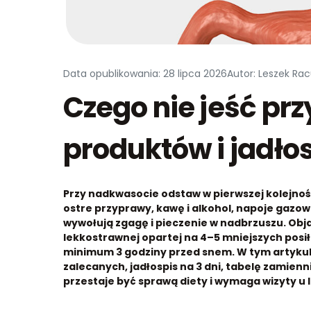
Data opublikowania: 28 lipca 2026
Autor: Leszek Rac
Czego nie jeść pr
produktów i jadło
Przy nadkwasocie odstaw w pierwszej kolejnoś
ostre przyprawy, kawę i alkohol, napoje gazow
wywołują zgagę i pieczenie w nadbrzuszu. Obja
lekkostrawnej opartej na 4–5 mniejszych posi
minimum 3 godziny przed snem. W tym artykule
zalecanych, jadłospis na 3 dni, tabelę zamie
przestaje być sprawą diety i wymaga wizyty u 