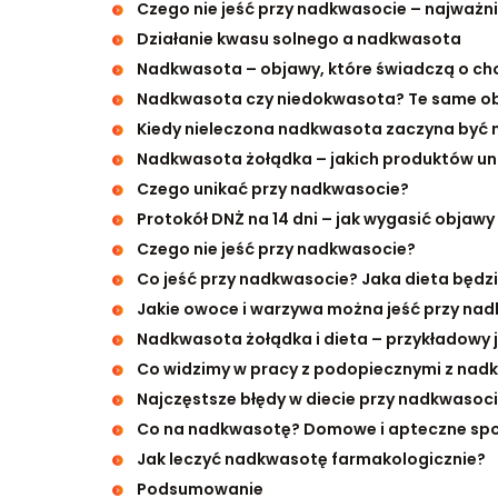
Czego nie jeść przy nadkwasocie – najważni
Działanie kwasu solnego a nadkwasota
Nadkwasota – objawy, które świadczą o ch
Nadkwasota czy niedokwasota? Te same ob
Kiedy nieleczona nadkwasota zaczyna być 
Nadkwasota żołądka – jakich produktów uni
Czego unikać przy nadkwasocie?
Protokół DNŻ na 14 dni – jak wygasić objaw
Czego nie jeść przy nadkwasocie?
Co jeść przy nadkwasocie? Jaka dieta będz
Jakie owoce i warzywa można jeść przy na
Nadkwasota żołądka i dieta – przykładowy 
Co widzimy w pracy z podopiecznymi z nad
Najczęstsze błędy w diecie przy nadkwasoc
Co na nadkwasotę? Domowe i apteczne sp
Jak leczyć nadkwasotę farmakologicznie?
Podsumowanie