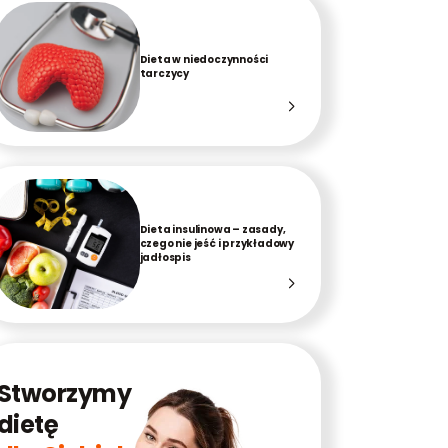
Dieta w niedoczynności
tarczycy
Dieta insulinowa – zasady,
czego nie jeść i przykładowy
jadłospis
Stworzymy
dietę