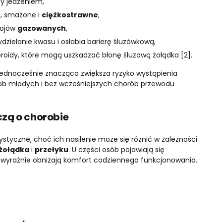
zy jedzeniem,
e
, smażone i
ciężkostrawne
,
pojów
gazowanych
,
dzielanie kwasu i osłabia barierę śluzówkową,
eroidy, które mogą uszkadzać błonę śluzową żołądka [2].
 jednocześnie znacząco zwiększa ryzyko wystąpienia
sób młodych i bez wcześniejszych chorób przewodu
zą o chorobie
styczne, choć ich nasilenie może się różnić w zależności
żołądka
i
przełyku
. U części osób pojawiają się
i wyraźnie obniżają komfort codziennego funkcjonowania.