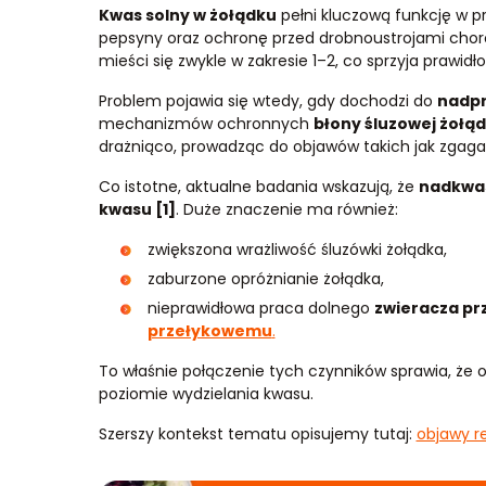
Kwas solny w żołądku
pełni kluczową funkcję w pr
pepsyny oraz ochronę przed drobnoustrojami chor
mieści się zwykle w zakresie 1–2, co sprzyja prawid
Problem pojawia się wtedy, gdy dochodzi do
nadpr
mechanizmów ochronnych
błony śluzowej żołą
drażniąco, prowadząc do objawów takich jak zgaga,
Co istotne, aktualne badania wskazują, że
nadkwas
kwasu [1]
. Duże znaczenie ma również:
zwiększona wrażliwość śluzówki żołądka,
zaburzone opróżnianie żołądka,
nieprawidłowa praca dolnego
zwieracza pr
przełykowemu
.
To właśnie połączenie tych czynników sprawia, ż
poziomie wydzielania kwasu.
Szerszy kontekst tematu opisujemy tutaj:
objawy re