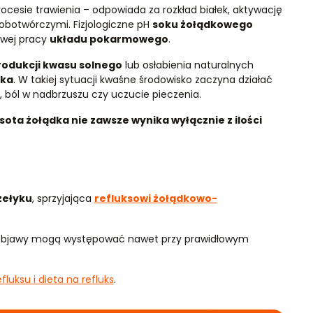
ocesie trawienia – odpowiada za rozkład białek, aktywację
obotwórczymi. Fizjologiczne pH
soku żołądkowego
łowej pracy
układu pokarmowego
.
odukcji kwasu solnego
lub osłabienia naturalnych
dka
. W takiej sytuacji kwaśne środowisko zaczyna działać
 ból w nadbrzuszu czy uczucie pieczenia.
ota żołądka nie zawsze wynika wyłącznie z ilości
zełyku
, sprzyjająca
refluksowi żołądkowo-
e objawy mogą występować nawet przy prawidłowym
fluksu i dieta na refluks
.