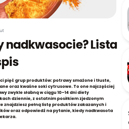
ut
zy nadkwasocie? Lista
spis
ci pięć grup produktów: potrawy smażone i tłuste,
ane oraz kwaśne soki cytrusowe. To one najczęściej
wy zwykle słabną w ciągu 10–14 dni diety
łkach dziennie, z ostatnim posiłkiem zjedzonym
 znajdziesz pełną listę produktów zakazanych i
nników oraz odpowiedź na pytanie, kiedy nadkwasota
lekarza.