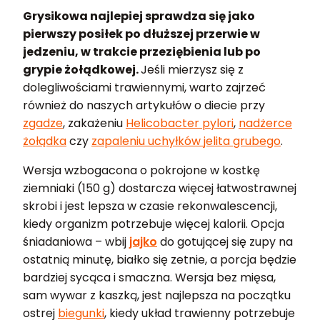
Grysikowa najlepiej sprawdza się jako
pierwszy posiłek po dłuższej przerwie w
jedzeniu, w trakcie przeziębienia lub po
grypie żołądkowej.
Jeśli mierzysz się z
dolegliwościami trawiennymi, warto zajrzeć
również do naszych artykułów o diecie przy
zgadze
, zakażeniu
Helicobacter pylori
,
nadżerce
żołądka
czy
zapaleniu uchyłków jelita grubego
.
Wersja wzbogacona o pokrojone w kostkę
ziemniaki (150 g) dostarcza więcej łatwostrawnej
skrobi i jest lepsza w czasie rekonwalescencji,
kiedy organizm potrzebuje więcej kalorii. Opcja
śniadaniowa – wbij
jajko
do gotującej się zupy na
ostatnią minutę, białko się zetnie, a porcja będzie
bardziej sycąca i smaczna. Wersja bez mięsa,
sam wywar z kaszką, jest najlepsza na początku
ostrej
biegunki
, kiedy układ trawienny potrzebuje