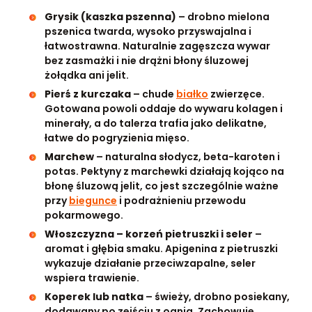
Grysik (kaszka pszenna)
– drobno mielona
pszenica twarda, wysoko przyswajalna i
łatwostrawna. Naturalnie zagęszcza wywar
bez zasmażki i nie drążni błony śluzowej
żołądka ani jelit.
Pierś z kurczaka
– chude
białko
zwierzęce.
Gotowana powoli oddaje do wywaru kolagen i
minerały, a do talerza trafia jako delikatne,
łatwe do pogryzienia mięso.
Marchew
– naturalna słodycz, beta-karoten i
potas. Pektyny z marchewki działają kojąco na
błonę śluzową jelit, co jest szczególnie ważne
przy
biegunce
i podrażnieniu przewodu
pokarmowego.
Włoszczyzna – korzeń pietruszki i seler
–
aromat i głębia smaku. Apigenina z pietruszki
wykazuje działanie przeciwzapalne, seler
wspiera trawienie.
Koperek lub natka
– świeży, drobno posiekany,
dodawany po zejściu z ognia. Zachowuje