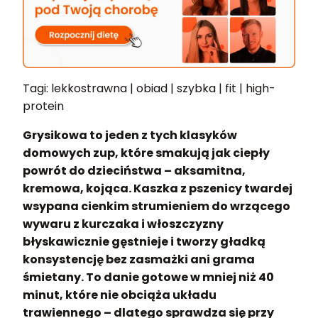
Tagi: lekkostrawna | obiad | szybka | fit | high-
protein
Grysikowa to jeden z tych klasyków
domowych zup, które smakują jak ciepły
powrót do dzieciństwa – aksamitna,
kremowa, kojąca. Kaszka z pszenicy twardej
wsypana cienkim strumieniem do wrzącego
wywaru z kurczaka i włoszczyzny
błyskawicznie gęstnieje i tworzy gładką
konsystencję bez zasmażki ani grama
śmietany. To danie gotowe w mniej niż 40
minut, które nie obciąża układu
trawiennego – dlatego sprawdza się przy