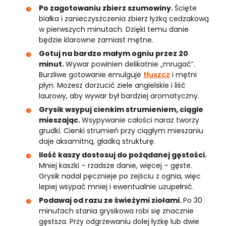
Po zagotowaniu zbierz szumowiny.
Ścięte
białka i zanieczyszczenia zbierz łyżką cedzakową
w pierwszych minutach. Dzięki temu danie
będzie klarowne zamiast mętne.
Gotuj na bardzo małym ogniu przez 20
minut.
Wywar powinien delikatnie „mrugać‟.
Burzliwe gotowanie emulguje
tłuszcz
i mętni
płyn. Możesz dorzucić ziele angielskie i liść
laurowy, aby wywar był bardziej aromatyczny.
Grysik wsypuj cienkim strumieniem, ciągle
mieszając.
Wsypywanie całości naraz tworzy
grudki. Cienki strumień przy ciągłym mieszaniu
daje aksamitną, gładką strukturę.
Ilość kaszy dostosuj do pożądanej gęstości.
Mniej kaszki – rzadsze danie, więcej – gęste.
Grysik nadal pęcznieje po zejściu z ognia, więc
lepiej wsypać mniej i ewentualnie uzupełnić.
Podawaj od razu ze świeżymi ziołami.
Po 30
minutach stania grysikowa robi się znacznie
gęstsza. Przy odgrzewaniu dolej łyżkę lub dwie