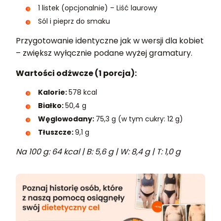
1 listek (opcjonalnie) – Liść laurowy
Sól i pieprz do smaku
Przygotowanie identyczne jak w wersji dla kobiet
– zwiększ wyłącznie podane wyżej gramatury.
Wartości odżwcze (1 porcja):
Kalorie:
578 kcal
Białko:
50,4 g
Węglowodany:
75,3 g (w tym cukry: 12 g)
Tłuszcze:
9,1 g
Na 100 g: 64 kcal | B: 5,6 g | W: 8,4 g | T: 1,0 g