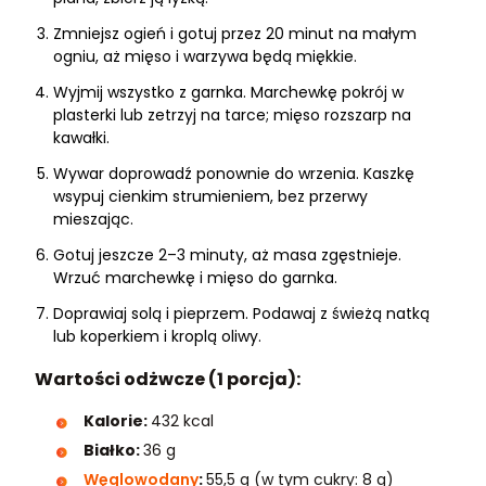
Zmniejsz ogień i gotuj przez 20 minut na małym
ogniu, aż mięso i warzywa będą miękkie.
Wyjmij wszystko z garnka. Marchewkę pokrój w
plasterki lub zetrzyj na tarce; mięso rozszarp na
kawałki.
Wywar doprowadź ponownie do wrzenia. Kaszkę
wsypuj cienkim strumieniem, bez przerwy
mieszając.
Gotuj jeszcze 2–3 minuty, aż masa zgęstnieje.
Wrzuć marchewkę i mięso do garnka.
Doprawiaj solą i pieprzem. Podawaj z świeżą natką
lub koperkiem i kroplą oliwy.
Wartości odżwcze (1 porcja):
Kalorie:
432 kcal
Białko:
36 g
Węglowodany
:
55,5 g (w tym cukry: 8 g)