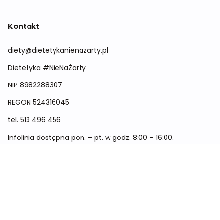
Kontakt
diety@dietetykanienazarty.pl
Dietetyka #NieNaŻarty
NIP 8982288307
REGON
524316045
tel.
513 496 456
Infolinia dostępna pon. – pt. w godz. 8:00 – 16:00.
Menu
Cennik
Dieta dla kobiet
Dieta dla mężczyzn