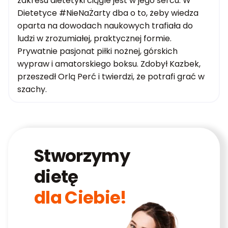
zakresu dietetyki ciągle jest w jego sercu. W
Dietetyce #NieNaŻarty dba o to, żeby wiedza
oparta na dowodach naukowych trafiała do
ludzi w zrozumiałej, praktycznej formie.
Prywatnie pasjonat piłki nożnej, górskich
wypraw i amatorskiego boksu. Zdobył Kazbek,
przeszedł Orlą Perć i twierdzi, że potrafi grać w
szachy.
Stworzymy
dietę
dla Ciebie!