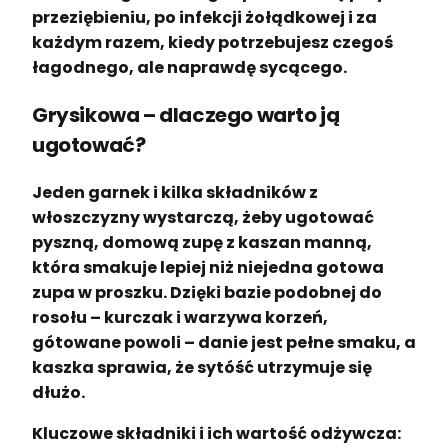
przeziębieniu, po infekcji żołądkowej i za
każdym razem, kiedy potrzebujesz czegoś
łagodnego, ale naprawdę sycącego.
Grysikowa – dlaczego warto ją
ugotować?
Jeden garnek i kilka składników z
włoszczyzny wystarczą, żeby ugotować
pyszną, domową zupę z kaszan manną,
która smakuje lepiej niż niejedna gotowa
zupa w proszku. Dzięki bazie podobnej do
rosołu – kurczak i warzywa korzeń,
gótowane powoli – danie jest pełne smaku, a
kaszka sprawia, że sytóść utrzymuje się
dłużo.
Kluczowe składniki i ich wartość odżywcza: