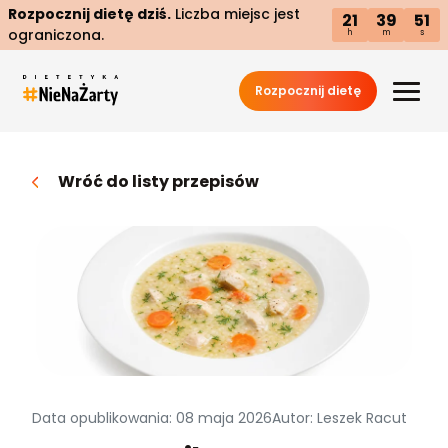
Rozpocznij dietę dziś.
Liczba miejsc jest
21
39
50
ograniczona.
h
m
s
Rozpocznij dietę
Wróć do listy przepisów
Data opublikowania: 08 maja 2026
Autor: Leszek Racut