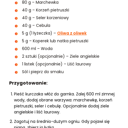
80 g – Marchewka
40 g – Korzeń pietruszki
40 g – Seler korzeniowy
40 g – Cebula
5 g (1 łyżeczka) –
Oliwa z oliwek
5 g – Koperek lub natka pietruszki
600 ml – Woda
2 sztuki (opcjonalnie) – Ziele angielskie
1 listek (opcjonalnie) – Liść laurowy
Sól i pieprz do smaku
Przygotowanie:
Pieść kurczaka włóż do garnka. Zalej 600 ml zimnej
wody, dodaj obrane warzywa: marchewkę, korzeń
pietruszki, seler i cebulę. Opcjonalnie dodaj ziele
angielskie i liść laurowy.
Zagotuj na średnio-dużym ogniu. Gdy pojawi się
piana, zbierz ją łyżką.