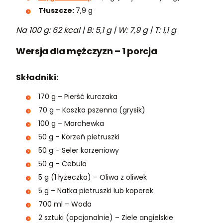
Tłuszcze:
7,9 g
Na 100 g: 62 kcal | B: 5,1 g | W: 7,9 g | T: 1,1 g
Wersja dla mężczyzn – 1 porcja
Składniki:
170 g – Pierść kurczaka
70 g – Kaszka pszenna (grysik)
100 g – Marchewka
50 g – Korzeń pietruszki
50 g – Seler korzeniowy
50 g – Cebula
5 g (1 łyżeczka) – Oliwa z oliwek
5 g – Natka pietruszki lub koperek
700 ml – Woda
2 sztuki (opcjonalnie) – Ziele angielskie