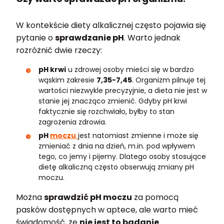
W kontekście diety alkalicznej często pojawia się
pytanie o
sprawdzanie pH
. Warto jednak
rozróżnić dwie rzeczy:
pH krwi
u zdrowej osoby mieści się w bardzo
wąskim zakresie
7,35-7,45
. Organizm pilnuje tej
wartości niezwykle precyzyjnie, a dieta nie jest w
stanie jej znacząco zmienić. Gdyby pH krwi
faktycznie się rozchwiało, byłby to stan
zagrożenia zdrowia.
pH
moczu
jest natomiast zmienne i może się
zmieniać z dnia na dzień, m.in. pod wpływem
tego, co jemy i pijemy. Dlatego osoby stosujące
dietę alkaliczną często obserwują zmiany pH
moczu.
Można
sprawdzić pH moczu
za pomocą
pasków dostępnych w aptece, ale warto mieć
świadomość, że
nie jest to badanie