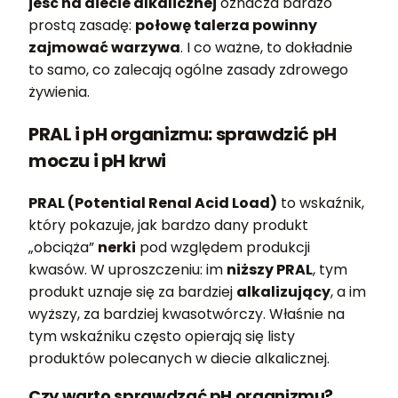
jeść na diecie alkalicznej
oznacza bardzo
prostą zasadę:
połowę talerza powinny
zajmować warzywa
. I co ważne, to dokładnie
to samo, co zalecają ogólne zasady zdrowego
żywienia.
PRAL i pH organizmu: sprawdzić pH
moczu i pH krwi
PRAL (Potential Renal Acid Load)
to wskaźnik,
który pokazuje, jak bardzo dany produkt
„obciąża”
nerki
pod względem produkcji
kwasów. W uproszczeniu: im
niższy PRAL
, tym
produkt uznaje się za bardziej
alkalizujący
, a im
wyższy, za bardziej kwasotwórczy. Właśnie na
tym wskaźniku często opierają się listy
produktów polecanych w diecie alkalicznej.
Czy warto sprawdzać pH organizmu?