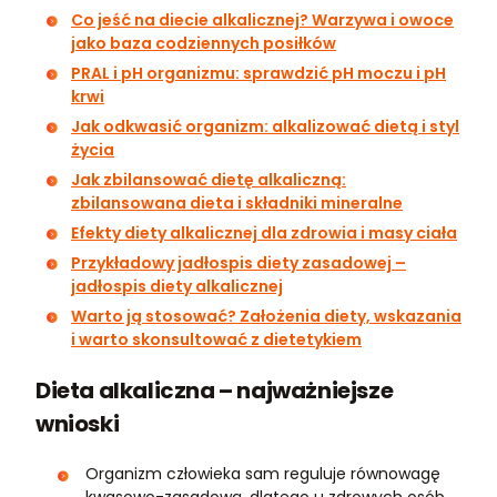
Co jeść na diecie alkalicznej? Warzywa i owoce
jako baza codziennych posiłków
PRAL i pH organizmu: sprawdzić pH moczu i pH
krwi
Jak odkwasić organizm: alkalizować dietą i styl
życia
Jak zbilansować dietę alkaliczną:
zbilansowana dieta i składniki mineralne
Efekty diety alkalicznej dla zdrowia i masy ciała
Przykładowy jadłospis diety zasadowej –
jadłospis diety alkalicznej
Warto ją stosować? Założenia diety, wskazania
i warto skonsultować z dietetykiem
Dieta alkaliczna – najważniejsze
wnioski
Organizm człowieka sam reguluje równowagę