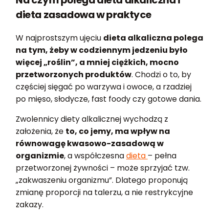
Na czym polega dieta alkaliczna i
dieta zasadowa w praktyce
W najprostszym ujęciu
dieta alkaliczna polega
na tym, żeby w codziennym jedzeniu było
więcej „roślin”, a mniej ciężkich, mocno
przetworzonych produktów
. Chodzi o to, by
częściej sięgać po warzywa i owoce, a rzadziej
po mięso, słodycze, fast foody czy gotowe dania.
Zwolennicy diety alkalicznej wychodzą z
założenia, że
to, co jemy, ma wpływ na
równowagę kwasowo-zasadową w
organizmie
, a współczesna
dieta
– pełna
przetworzonej żywności – może sprzyjać tzw.
„zakwaszeniu organizmu”. Dlatego proponują
zmianę proporcji na talerzu, a nie restrykcyjne
zakazy.