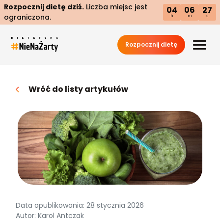
Rozpocznij dietę dziś.
Liczba miejsc jest
04
06
26
ograniczona.
h
m
s
Rozpocznij dietę
Wróć do listy artykułów
Data opublikowania: 28 stycznia 2026
Autor: Karol Antczak