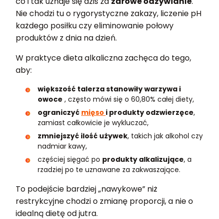
co i tak uznaje się dziś za
zdrowe odżywianie
.
Nie chodzi tu o rygorystyczne zakazy, liczenie pH
każdego posiłku czy eliminowanie połowy
produktów z dnia na dzień.
W praktyce dieta alkaliczna zachęca do tego,
aby:
większość talerza stanowiły warzywa i
owoce
, często mówi się o 60,80% całej diety,
ograniczyć
mięso
i produkty odzwierzęce
,
zamiast całkowicie je wykluczać,
zmniejszyć ilość używek
, takich jak alkohol czy
nadmiar kawy,
częściej sięgać po
produkty alkalizujące
, a
rzadziej po te uznawane za zakwaszające.
To podejście bardziej „nawykowe” niż
restrykcyjne chodzi o zmianę proporcji, a nie o
idealną dietę od jutra.