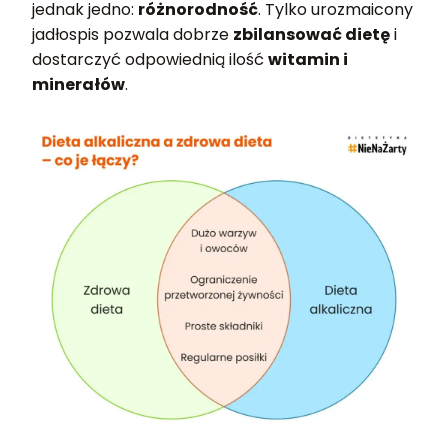
jednak jedno:
różnorodność
. Tylko urozmaicony
jadłospis pozwala dobrze
zbilansować dietę
i
dostarczyć odpowiednią ilość
witamin i
minerałów
.