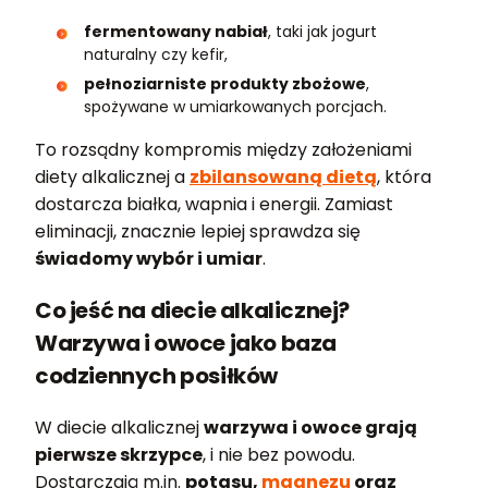
fermentowany nabiał
, taki jak jogurt
naturalny czy kefir,
pełnoziarniste produkty zbożowe
,
spożywane w umiarkowanych porcjach.
To rozsądny kompromis między założeniami
diety alkalicznej a
zbilansowaną dietą
, która
dostarcza białka, wapnia i energii. Zamiast
eliminacji, znacznie lepiej sprawdza się
świadomy wybór i umiar
.
Co jeść na diecie alkalicznej?
Warzywa i owoce jako baza
codziennych posiłków
W diecie alkalicznej
warzywa i owoce grają
pierwsze skrzypce
, i nie bez powodu.
Dostarczają m.in.
potasu,
magnezu
oraz