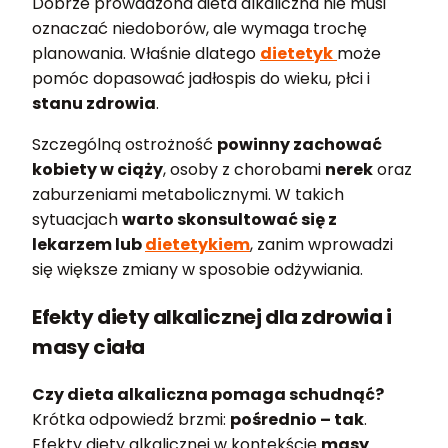
Dobrze prowadzona dieta alkaliczna nie musi
oznaczać niedoborów, ale wymaga trochę
planowania. Właśnie dlatego
dietetyk
może
pomóc dopasować jadłospis do wieku, płci i
stanu zdrowia
.
Szczególną ostrożność
powinny zachować
kobiety w ciąży
, osoby z chorobami
nerek
oraz
zaburzeniami metabolicznymi. W takich
sytuacjach
warto skonsultować się z
lekarzem lub
dietetykiem
, zanim wprowadzi
się większe zmiany w sposobie odżywiania.
Efekty diety alkalicznej dla zdrowia i
masy ciała
Czy dieta alkaliczna pomaga schudnąć?
Krótka odpowiedź brzmi:
pośrednio – tak
.
Efekty diety alkalicznej w kontekście
masy