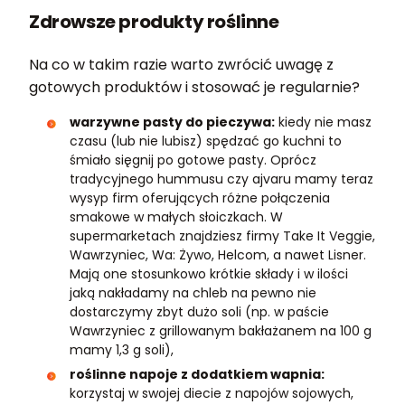
Zdrowsze produkty roślinne
Na co w takim razie warto zwrócić uwagę z
gotowych produktów i stosować je regularnie?
warzywne pasty do pieczywa:
kiedy nie masz
czasu (lub nie lubisz) spędzać go kuchni to
śmiało sięgnij po gotowe pasty. Oprócz
tradycyjnego hummusu czy ajvaru mamy teraz
wysyp firm oferujących różne połączenia
smakowe w małych słoiczkach. W
supermarketach znajdziesz firmy Take It Veggie,
Wawrzyniec, Wa: Żywo, Helcom, a nawet Lisner.
Mają one stosunkowo krótkie składy i w ilości
jaką nakładamy na chleb na pewno nie
dostarczymy zbyt dużo soli (np. w paście
Wawrzyniec z grillowanym bakłażanem na 100 g
mamy 1,3 g soli),
roślinne napoje z dodatkiem wapnia:
korzystaj w swojej diecie z napojów sojowych,