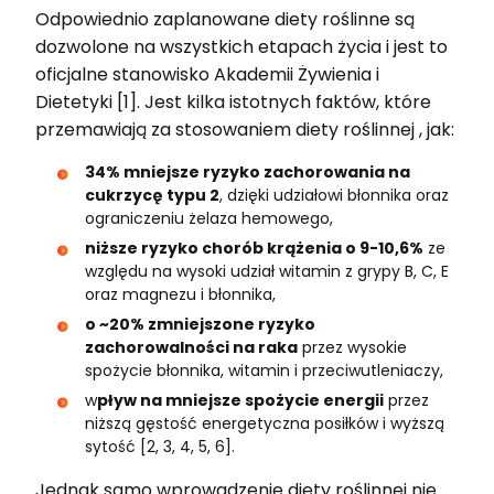
Odpowiednio zaplanowane diety roślinne są
dozwolone na wszystkich etapach życia i jest to
oficjalne stanowisko Akademii Żywienia i
Dietetyki [1]. Jest kilka istotnych faktów, które
przemawiają za stosowaniem diety roślinnej , jak:
34% mniejsze ryzyko zachorowania na
cukrzycę typu 2
, dzięki udziałowi błonnika oraz
ograniczeniu żelaza hemowego,
niższe ryzyko chorób krążenia o 9-10,6%
ze
względu na wysoki udział witamin z grypy B, C, E
oraz magnezu i błonnika,
o ~20% zmniejszone ryzyko
zachorowalności na raka
przez wysokie
spożycie błonnika, witamin i przeciwutleniaczy,
w
pływ na mniejsze spożycie energii
przez
niższą gęstość energetyczna posiłków i wyższą
sytość [2, 3, 4, 5, 6].
Jednak samo wprowadzenie diety roślinnej nie