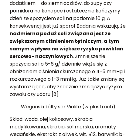
dodatkiem – do ziemniaczków, do zupy czy
pomidora na kanapce i ostatecznie kończymy
dzień ze spożyciem soli na poziomie 10 g. A
konsekwencji jest już sporo! Badania wskazują, że
nadmierna podaż soli związana jest ze
zwiększonym ciśnieniem tętniczym, a tym
samym wpływa na większe ryzyko powikłań
sercowo- naczyniowych
. Zmniejszenie
spożycia soli o 5-6 g/ dziennie wiąże się z
obniżeniem ciśnienia skurczonego o 4-5 mmHg i
rozkurczowego o 1-3 mmHg. Już takie zmiany są
wystarczające, aby znacznie zmniejszyć ryzyko
zawału czy udaru [8].
Wegański żółty ser Violife (w plastrach)
Skład: woda, olej kokosowy, skrobia
modyfikowana, skrobia, sól morska, aromaty
wegańskie, ekstrakt z oliwek, wit. B12, barwnik: b-