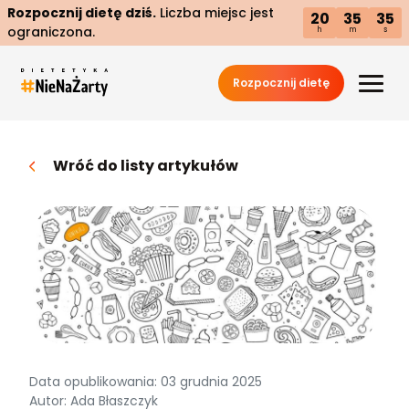
Rozpocznij dietę dziś.
Liczba miejsc jest
20
35
34
ograniczona.
h
m
s
Rozpocznij dietę
Wróć do listy artykułów
Data opublikowania: 03 grudnia 2025
Autor: Ada Błaszczyk