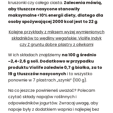
kruszonki czy całego ciasta.
Zalecenia mówią,
aby tłuszcze nasycone stanowiły
maksymalne <10% energii diety, dlatego dla
osoby spożywającej 2000 kcal jest to 22 g
.
Kolejne przykłady z miksem wyżej wymienionych
składników to wędliny wegańskie: Violife Indyk
czy Z gruntu dobre plastry z oliwkami
W ich składach znajdziemy
na 100 g średnio
~2,4-2,6 g soli. Dodatkowo w przypadku
produktu Violife zaledwie 0,7 g białka, za to
19 g tłuszczów nasyconych
i to wszystko
ponownie w 7 plastrach „szynki” (100 g).
Na co jeszcze powinieneś uważać? Polecam
czytać składy napojów roślinnych i
odpowiedników jogurtów. Zwracaj uwagę, aby
napoje były z dodatkiem wapnia i najlepiej bez