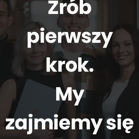
Zrób
pierwszy
krok.
My
zajmiemy się