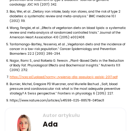
cardiology: JGC 14.5 (2017): 342.
Bao, Wei, et al. „Dietary iron intake, body iron stores, and the risk of type 2
diabetes: a systematic review and meta-analysis.” BMC medicine 10.1
(2012): 119.
Wang, Fenglei, et al. „Effects of vegetarian diets on blood lipids: a systematic
review and meta‐analysis of randomized controlled trials.” Journal of the
American Heart Association 4.10 (2015): e002408.
Tantamango-Bartley, Yessenia, et al. „Vegetarian diets and the incidence of
cancer in a low-risk population.” Cancer Epidemiology and Prevention
Biomarkers 22.2 (2013): 286-294.
Najjar, Rami S., and Rafaela G. Feresin. „Plant-Based Diets in the Reduction
of Body Fat: Physiological Effects and Biochemical Insights.” Nutrients 11.11
(2019): 2712.
https://ncez.pl/upload/normy-zywienia-dla-populacji-polski-2017.pdf
Burnier, Michel, Gregoire PD Wuerzner, and Murielle Bochud. „Salt, blood
pressure and cardiovascular risk: what is the most adequate preventive
strategy? A Swiss perspective.” Frontiers in physiology 6 (2015): 227.
https://www.nature.com/articles/s41598-025-88578-0#Sec11
Autor artykułu
Ada