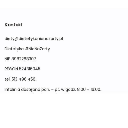
Kontakt
diety@dietetykanienazarty.pl
Dietetyka #NieNaŻarty
NIP 8982288307
REGON
524316045
tel.
513 496 456
Infolinia dostępna pon. – pt. w godz. 8:00 – 16:00.
Menu
Cennik
Dieta dla kobiet