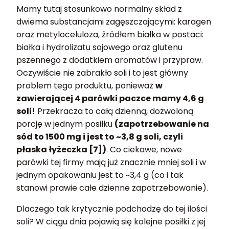
Mamy tutaj stosunkowo normalny skład z
dwiema substancjami zagęszczającymi: karagen
oraz metyloceluloza, źródłem białka w postaci:
białka i hydrolizatu sojowego oraz glutenu
pszennego z dodatkiem aromatów i przypraw.
Oczywiście nie zabrakło soli i to jest główny
problem tego produktu, ponieważ
w
zawierającej 4 parówki paczce mamy 4,6 g
soli!
Przekracza to całą dzienną, dozwoloną
porcję w jednym posiłku
(zapotrzebowanie na
sód to 1500 mg i jest to ~3,8 g soli, czyli
płaska łyżeczka [7])
. Co ciekawe, nowe
parówki tej firmy mają już znacznie mniej soli i w
jednym opakowaniu jest to ~3,4 g (co i tak
stanowi prawie całe dzienne zapotrzebowanie).
Dlaczego tak krytycznie podchodzę do tej ilości
soli? W ciągu dnia pojawią się kolejne posiłki z jej