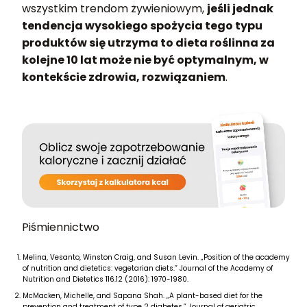
wszystkim trendom żywieniowym,
jeśli jednak
tendencja wysokiego spożycia tego typu
produktów się utrzyma to dieta roślinna za
kolejne 10 lat może nie być optymalnym, w
kontekście zdrowia, rozwiązaniem
.
Piśmiennictwo
Melina, Vesanto, Winston Craig, and Susan Levin. „Position of the academy
of nutrition and dietetics: vegetarian diets.” Journal of the Academy of
Nutrition and Dietetics 116.12 (2016): 1970-1980.
McMacken, Michelle, and Sapana Shah. „A plant-based diet for the
prevention and treatment of type 2 diabetes.” Journal of geriatric