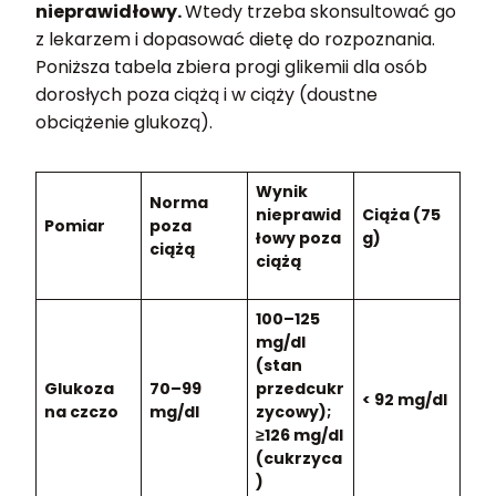
nieprawidłowy.
Wtedy trzeba skonsultować go
z lekarzem i dopasować dietę do rozpoznania.
Poniższa tabela zbiera progi glikemii dla osób
dorosłych poza ciążą i w ciąży (doustne
obciążenie glukozą).
Wynik
Norma
nieprawid
Ciąża (75
Pomiar
poza
łowy poza
g)
ciążą
ciążą
100–125
mg/dl
(stan
Glukoza
70–99
przedcukr
< 92 mg/dl
na czczo
mg/dl
zycowy);
≥126 mg/dl
(cukrzyca
)