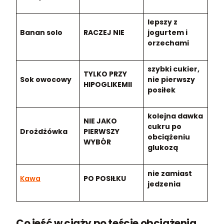
lepszy z
Banan solo
RACZEJ NIE
jogurtem i
orzechami
szybki cukier,
TYLKO PRZY
Sok owocowy
nie pierwszy
HIPOGLIKEMII
posiłek
kolejna dawka
NIE JAKO
cukru po
Drożdżówka
PIERWSZY
obciążeniu
WYBÓR
glukozą
nie zamiast
Kawa
PO POSIŁKU
jedzenia
Co jeść w ciąży po teście obciążenia