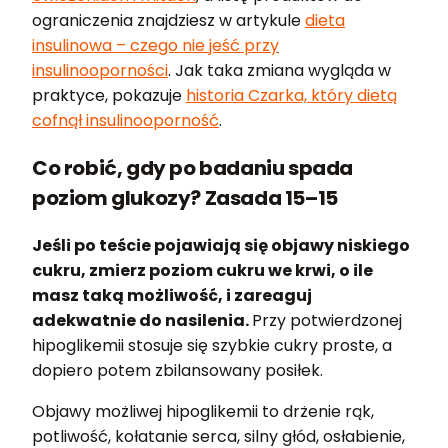
ograniczenia znajdziesz w artykule
dieta
insulinowa – czego nie jeść przy
insulinooporności
. Jak taka zmiana wygląda w
praktyce, pokazuje
historia Czarka, który dietą
cofnął insulinooporność
.
Co robić, gdy po badaniu spada
poziom glukozy? Zasada 15–15
Jeśli po teście pojawiają się objawy niskiego
cukru, zmierz poziom cukru we krwi, o ile
masz taką możliwość, i zareaguj
adekwatnie do nasilenia.
Przy potwierdzonej
hipoglikemii stosuje się szybkie cukry proste, a
dopiero potem zbilansowany posiłek.
Objawy możliwej hipoglikemii to drżenie rąk,
potliwość, kołatanie serca, silny głód, osłabienie,