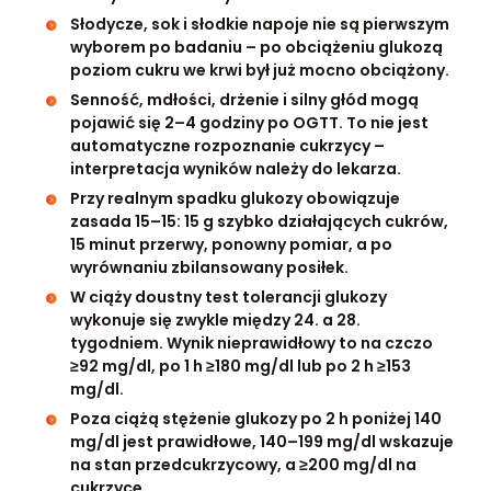
Słodycze, sok i słodkie napoje nie są pierwszym
wyborem po badaniu – po obciążeniu glukozą
poziom cukru we krwi był już mocno obciążony.
Senność, mdłości, drżenie i silny głód mogą
pojawić się 2–4 godziny po OGTT. To nie jest
automatyczne rozpoznanie cukrzycy –
interpretacja wyników należy do lekarza.
Przy realnym spadku glukozy obowiązuje
zasada 15–15: 15 g szybko działających cukrów,
15 minut przerwy, ponowny pomiar, a po
wyrównaniu zbilansowany posiłek.
W ciąży doustny test tolerancji glukozy
wykonuje się zwykle między 24. a 28.
tygodniem. Wynik nieprawidłowy to na czczo
≥92 mg/dl, po 1 h ≥180 mg/dl lub po 2 h ≥153
mg/dl.
Poza ciążą stężenie glukozy po 2 h poniżej 140
mg/dl jest prawidłowe, 140–199 mg/dl wskazuje
na stan przedcukrzycowy, a ≥200 mg/dl na
cukrzycę.