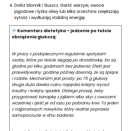
Dołóż błonnik i tłuszcz. Garść warzyw, owoce
jagodowe i łyżka oliwy lub kilka orzechów zwiększają
sytość i wydłużają stabilną energię.
Komentarz dietetyka – jedzenie po teście
obciążenia glukozą:
W pracy z podopiecznymi regularnie spotykam
osoby, które po teście sięgają po drożdżówkę, bo są
głodne po kilku godzinach bez jedzenia. Efekt jest
przewidywalny: godzinę później dzwonią, że są śpiące
i rozbite. Mechanizm jest prosty: po 75 g glukozy
druga duża dawka cukru napędza kolejny wyrzut
insuliny i kolejny spadek. Dlatego proszę, żeby
przygotować kanapkę z jajkiem albo skyr z owocami
wcześniej i zjeść je od razu po pobraniu krwi. To jeden
z najprostszych nawyków, który realnie poprawia
samopoczucie w dniu badania.