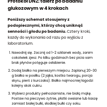
Protokół DNŻ: talerz po badaniu
glukozowym w 4 krokach
Poniższy schemat stosujemy z
podopiecznymi, którzy chcą uniknąć
senności i głodu po badaniu.
Cztery kroki,
każdy do wykonania od razu po wyjściu z
laboratorium.
Nawodnij się. Zacznij od 1–2 szklanek wody, zanim
cokolwiek zjesz. Po kilku godzinach bez picia sam
brak płynów potęguje osłabienie.
Dodaj białko na pierwszym miejscu. Zaplanuj 20–30
g białka w posiłku (2 jajka, kostka twarogu, porcja
skyru, pierś z kurczaka). Białko najmocniej łagodzi
kolejny skok cukru.
Wybierz produkty pełnoziarniste, nie białą mąkę.
Postaw na pieczywo żytnie, płatki owsiane lub kaszę
zamiast białej bułki, słodkiej bułki czy soku.