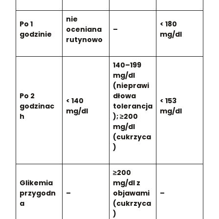
nie
Po 1
< 180
oceniana
–
godzinie
mg/dl
rutynowo
140–199
mg/dl
(nieprawi
Po 2
dłowa
< 140
< 153
godzinac
tolerancja
mg/dl
mg/dl
h
); ≥200
mg/dl
(cukrzyca
)
≥200
Glikemia
mg/dl z
przygodn
–
objawami
–
a
(cukrzyca
)