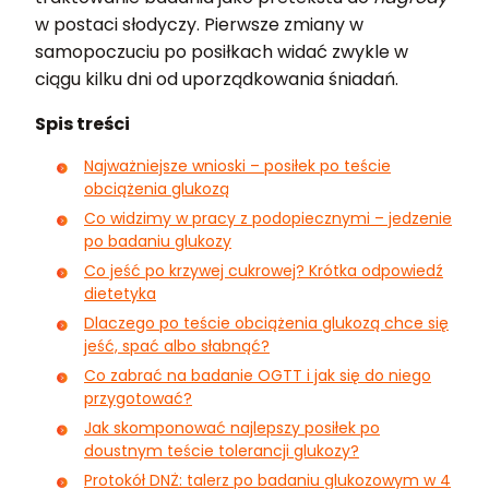
w postaci słodyczy. Pierwsze zmiany w
samopoczuciu po posiłkach widać zwykle w
ciągu kilku dni od uporządkowania śniadań.
Spis treści
Najważniejsze wnioski – posiłek po teście
obciążenia glukozą
Co widzimy w pracy z podopiecznymi – jedzenie
po badaniu glukozy
Co jeść po krzywej cukrowej? Krótka odpowiedź
dietetyka
Dlaczego po teście obciążenia glukozą chce się
jeść, spać albo słabnąć?
Co zabrać na badanie OGTT i jak się do niego
przygotować?
Jak skomponować najlepszy posiłek po
doustnym teście tolerancji glukozy?
Protokół DNŻ: talerz po badaniu glukozowym w 4