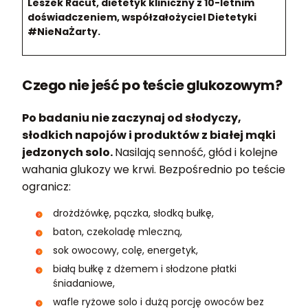
Leszek Racut, dietetyk kliniczny z 10-letnim
doświadczeniem, współzałożyciel Dietetyki
#NieNaŻarty.
Czego nie jeść po teście glukozowym?
Po badaniu nie zaczynaj od słodyczy,
słodkich napojów i produktów z białej mąki
jedzonych solo.
Nasilają senność, głód i kolejne
wahania glukozy we krwi. Bezpośrednio po teście
ogranicz:
drożdżówkę, pączka, słodką bułkę,
baton, czekoladę mleczną,
sok owocowy, colę, energetyk,
białą bułkę z dżemem i słodzone płatki
śniadaniowe,
wafle ryżowe solo i dużą porcję owoców bez