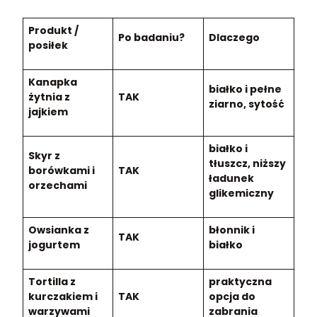
Produkt /
Po badaniu?
Dlaczego
posiłek
Kanapka
białko i pełne
żytnia z
TAK
ziarno, sytość
jajkiem
białko i
Skyr z
tłuszcz, niższy
borówkami i
TAK
ładunek
orzechami
glikemiczny
Owsianka z
błonnik i
TAK
jogurtem
białko
Tortilla z
praktyczna
kurczakiem i
TAK
opcja do
warzywami
zabrania