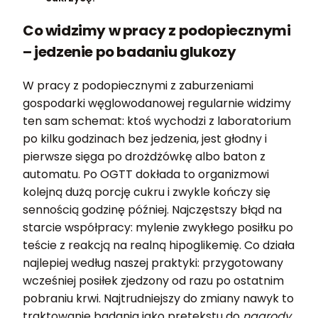
Co widzimy w pracy z podopiecznymi
– jedzenie po badaniu glukozy
W pracy z podopiecznymi z zaburzeniami
gospodarki węglowodanowej regularnie widzimy
ten sam schemat: ktoś wychodzi z laboratorium
po kilku godzinach bez jedzenia, jest głodny i
pierwsze sięga po drożdżówkę albo baton z
automatu. Po OGTT dokłada to organizmowi
kolejną dużą porcję cukru i zwykle kończy się
sennością godzinę później. Najczęstszy błąd na
starcie współpracy: mylenie zwykłego posiłku po
teście z reakcją na realną hipoglikemię. Co działa
najlepiej według naszej praktyki: przygotowany
wcześniej posiłek zjedzony od razu po ostatnim
pobraniu krwi. Najtrudniejszy do zmiany nawyk to
traktowanie badania jako pretekstu do
nagrody