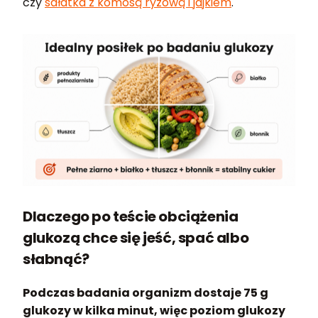
czy
sałatka z komosą ryżową i jajkiem
.
Dlaczego po teście obciążenia
glukozą chce się jeść, spać albo
słabnąć?
Podczas badania organizm dostaje 75 g
glukozy w kilka minut, więc poziom glukozy