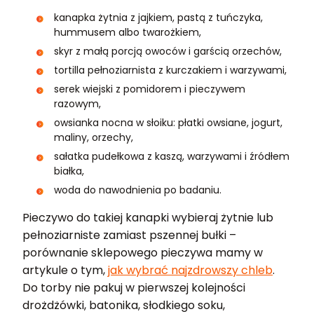
kanapka żytnia z jajkiem, pastą z tuńczyka,
hummusem albo twarożkiem,
skyr z małą porcją owoców i garścią orzechów,
tortilla pełnoziarnista z kurczakiem i warzywami,
serek wiejski z pomidorem i pieczywem
razowym,
owsianka nocna w słoiku: płatki owsiane, jogurt,
maliny, orzechy,
sałatka pudełkowa z kaszą, warzywami i źródłem
białka,
woda do nawodnienia po badaniu.
Pieczywo do takiej kanapki wybieraj żytnie lub
pełnoziarniste zamiast pszennej bułki –
porównanie sklepowego pieczywa mamy w
artykule o tym,
jak wybrać najzdrowszy chleb
.
Do torby nie pakuj w pierwszej kolejności
drożdżówki, batonika, słodkiego soku,