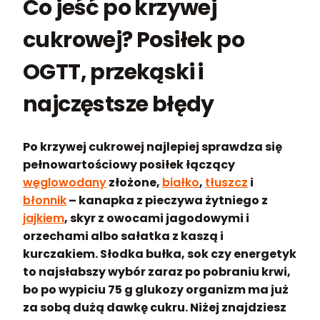
Co jeść po krzywej
cukrowej? Posiłek po
OGTT, przekąski i
najczęstsze błędy
Po krzywej cukrowej najlepiej sprawdza się
pełnowartościowy posiłek łączący
węglowodany
złożone,
białko
,
tłuszcz
i
błonnik
– kanapka z pieczywa żytniego z
jajkiem
, skyr z owocami jagodowymi i
orzechami albo sałatka z kaszą i
kurczakiem. Słodka bułka, sok czy energetyk
to najsłabszy wybór zaraz po pobraniu krwi,
bo po wypiciu 75 g glukozy organizm ma już
za sobą dużą dawkę cukru. Niżej znajdziesz