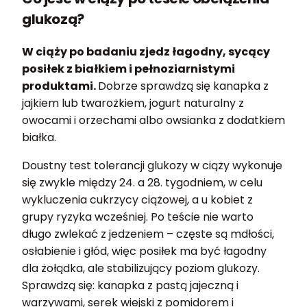
glukozą?
W ciąży po badaniu zjedz łagodny, sycący
posiłek z białkiem i pełnoziarnistymi
produktami.
Dobrze sprawdzą się kanapka z
jajkiem lub twarożkiem, jogurt naturalny z
owocami i orzechami albo owsianka z dodatkiem
białka.
Doustny test tolerancji glukozy w ciąży wykonuje
się zwykle między 24. a 28. tygodniem, w celu
wykluczenia cukrzycy ciążowej, a u kobiet z
grupy ryzyka wcześniej. Po teście nie warto
długo zwlekać z jedzeniem – częste są mdłości,
osłabienie i głód, więc posiłek ma być łagodny
dla żołądka, ale stabilizujący poziom glukozy.
Sprawdzą się: kanapka z pastą jajeczną i
warzywami, serek wiejski z pomidorem i