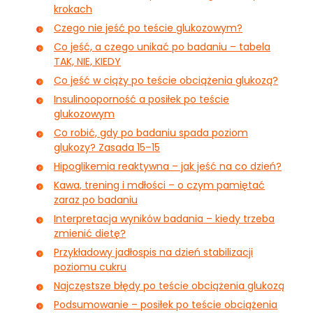
krokach
Czego nie jeść po teście glukozowym?
Co jeść, a czego unikać po badaniu – tabela
TAK, NIE, KIEDY
Co jeść w ciąży po teście obciążenia glukozą?
Insulinooporność a posiłek po teście
glukozowym
Co robić, gdy po badaniu spada poziom
glukozy? Zasada 15–15
Hipoglikemia reaktywna – jak jeść na co dzień?
Kawa, trening i mdłości – o czym pamiętać
zaraz po badaniu
Interpretacja wyników badania – kiedy trzeba
zmienić dietę?
Przykładowy jadłospis na dzień stabilizacji
poziomu cukru
Najczęstsze błędy po teście obciążenia glukozą
Podsumowanie – posiłek po teście obciążenia