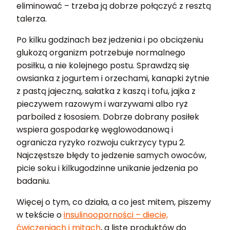
eliminować – trzeba ją dobrze połączyć z resztą
talerza.
Po kilku godzinach bez jedzenia i po obciążeniu
glukozą organizm potrzebuje normalnego
posiłku, a nie kolejnego postu. Sprawdzą się
owsianka z jogurtem i orzechami, kanapki żytnie
z pastą jajeczną, sałatka z kaszą i tofu, jajka z
pieczywem razowym i warzywami albo ryż
parboiled z łososiem. Dobrze dobrany posiłek
wspiera gospodarkę węglowodanową i
ogranicza ryzyko rozwoju cukrzycy typu 2.
Najczęstsze błędy to jedzenie samych owoców,
picie soku i kilkugodzinne unikanie jedzenia po
badaniu.
Więcej o tym, co działa, a co jest mitem, piszemy
w tekście o
insulinooporności – diecie,
ćwiczeniach i mitach
, a listę produktów do