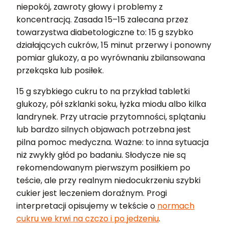
niepokój, zawroty głowy i problemy z
koncentracją. Zasada 15–15 zalecana przez
towarzystwa diabetologiczne to: 15 g szybko
działających cukrów, 15 minut przerwy i ponowny
pomiar glukozy, a po wyrównaniu zbilansowana
przekąska lub posiłek.
15 g szybkiego cukru to na przykład tabletki
glukozy, pół szklanki soku, łyżka miodu albo kilka
landrynek. Przy utracie przytomności, splątaniu
lub bardzo silnych objawach potrzebna jest
pilna pomoc medyczna. Ważne: to inna sytuacja
niż zwykły głód po badaniu. Słodycze nie są
rekomendowanym pierwszym posiłkiem po
teście, ale przy realnym niedocukrzeniu szybki
cukier jest leczeniem doraźnym. Progi
interpretacji opisujemy w tekście o
normach
cukru we krwi na czczo i po jedzeniu
.