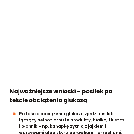
Najważniejsze wnioski – posiłek po
teście obciążenia glukozą
Po teście obciążenia glukozą zjedz posiłek
łączący pełnoziarniste produkty, białko, tłuszcz
i błonnik – np. kanapkę żytnią z jajkiem i
warzywami albo skyr z borówkami i orzechami.