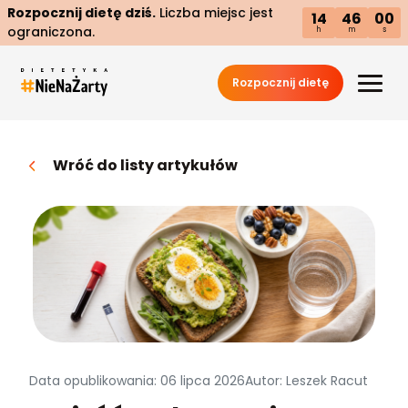
Rozpocznij dietę dziś.
Liczba miejsc jest
14
45
59
ograniczona.
h
m
s
Rozpocznij dietę
Wróć do listy artykułów
Data opublikowania: 06 lipca 2026
Autor: Leszek Racut