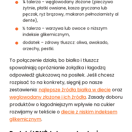
¼ talerza – węglowodany złożone (pieczywo
żytnie, płatki owsiane, kasza gryczana lub
pęczak, ryż brązowy, makaron pełnoziarnisty al
dente),
½ talerza – warzywa lub owoce o niższym
indeksie glikemicznym,
dodatek – zdrowy tłuszcz: oliwa, awokado,
orzechy, pestki.
To połączenie działa, bo białko i tłuszcz
spowalniają opróżnianie żołądka i łagodzą
odpowiedź glukozową na posiłek. Jeśli chcesz
rozpisać to na konkrety, sięgnij po nasze
zestawienia:
najlepsze źródła białka w diecie
oraz
węglowodany złożone i ich źródła
. Zasady doboru
produktów o łagodniejszym wpływie na cukier
rozwijamy w tekście o
diecie z niskim indeksem
glikemicznym
.