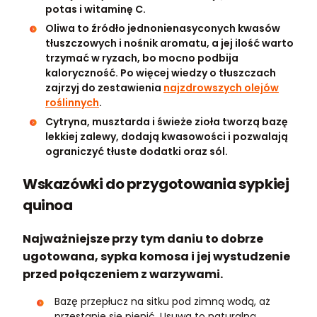
potas i witaminę C.
Oliwa to źródło jednonienasyconych kwasów
tłuszczowych i nośnik aromatu, a jej ilość warto
trzymać w ryzach, bo mocno podbija
kaloryczność. Po więcej wiedzy o tłuszczach
zajrzyj do zestawienia
najzdrowszych olejów
roślinnych
.
Cytryna, musztarda i świeże zioła tworzą bazę
lekkiej zalewy, dodają kwasowości i pozwalają
ograniczyć tłuste dodatki oraz sól.
Wskazówki do przygotowania sypkiej
quinoa
Najważniejsze przy tym daniu to dobrze
ugotowana, sypka komosa i jej wystudzenie
przed połączeniem z warzywami.
Bazę przepłucz na sitku pod zimną wodą, aż
przestanie się pienić. Usuwa to naturalną