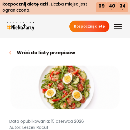
Rozpocznij dietę dziś.
Liczba miejsc jest
09
40
33
ograniczona.
h
m
s
Rozpocznij dietę
Wróć do listy przepisów
Data opublikowania: 15 czerwca 2026
Autor: Leszek Racut