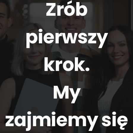
Zrób
pierwszy
krok.
My
zajmiemy się