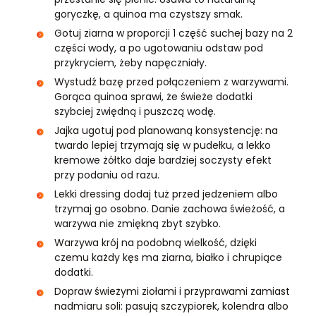
goryczkę, a quinoa ma czystszy smak.
Gotuj ziarna w proporcji 1 część suchej bazy na 2
części wody, a po ugotowaniu odstaw pod
przykryciem, żeby napęczniały.
Wystudź bazę przed połączeniem z warzywami.
Gorąca quinoa sprawi, że świeże dodatki
szybciej zwiędną i puszczą wodę.
Jajka ugotuj pod planowaną konsystencję: na
twardo lepiej trzymają się w pudełku, a lekko
kremowe żółtko daje bardziej soczysty efekt
przy podaniu od razu.
Lekki dressing dodaj tuż przed jedzeniem albo
trzymaj go osobno. Danie zachowa świeżość, a
warzywa nie zmiękną zbyt szybko.
Warzywa krój na podobną wielkość, dzięki
czemu każdy kęs ma ziarna, białko i chrupiące
dodatki.
Dopraw świeżymi ziołami i przyprawami zamiast
nadmiaru soli: pasują szczypiorek, kolendra albo