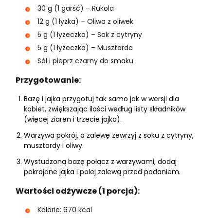
30 g (1 garść) – Rukola
12 g (1 łyżka) – Oliwa z oliwek
5 g (1 łyżeczka) – Sok z cytryny
5 g (1 łyżeczka) – Musztarda
Sól i pieprz czarny do smaku
Przygotowanie:
Bazę i jajka przygotuj tak samo jak w wersji dla
kobiet, zwiększając ilości według listy składników
(więcej ziaren i trzecie jajko).
Warzywa pokrój, a zalewę zewrzyj z soku z cytryny,
musztardy i oliwy.
Wystudzoną bazę połącz z warzywami, dodaj
pokrojone jajka i polej zalewą przed podaniem.
Wartości odżywcze (1 porcja):
Kalorie: 670 kcal