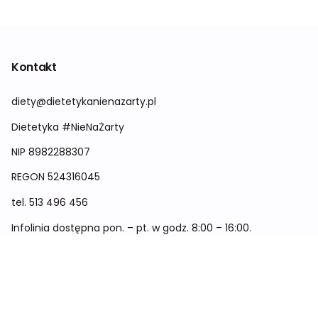
Kontakt
diety@dietetykanienazarty.pl
Dietetyka #NieNaŻarty
NIP 8982288307
REGON
524316045
tel.
513 496 456
Infolinia dostępna pon. – pt. w godz. 8:00 – 16:00.
Menu
Cennik