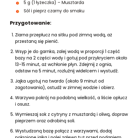
5 g (1 łyżeczka) – Musztarda
Sól i pieprz czarny do smaku
Przygotowanie:
Ziarna przepłucz na sitku pod zimną wodą, aż
przestaną się pienić.
Wsyp je do garnka, zalej wodą w proporcji 1 część
bazy na 2 części wody i gotuj pod przykryciem około
13–15 minut, aż wchłonie płyn. Zdejmij z ognia,
odstaw na 5 minut, rozluźnij widelcem i wystudź.
Jajka ugotuj na twardo (około 9 minut od
zagotowania), ostudź w zimnej wodzie i obierz.
Warzywa pokrój na podobną wielkość, a liście opłucz
i osusz.
Wymieszaj sok z cytryny z musztardą i oliwą, dopraw
pieprzem oraz odrobiną soli.
Wystudzoną bazę połącz z warzywami, dodaj
pokrojone jajka i polej zalewą tuż przed podaniem.