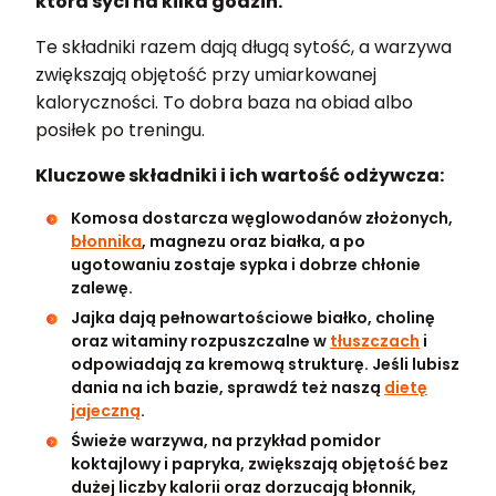
która syci na kilka godzin.
Te składniki razem dają długą sytość, a warzywa
zwiększają objętość przy umiarkowanej
kaloryczności. To dobra baza na obiad albo
posiłek po treningu.
Kluczowe składniki i ich wartość odżywcza:
Komosa dostarcza węglowodanów złożonych,
błonnika
, magnezu oraz białka, a po
ugotowaniu zostaje sypka i dobrze chłonie
zalewę.
Jajka dają pełnowartościowe białko, cholinę
oraz witaminy rozpuszczalne w
tłuszczach
i
odpowiadają za kremową strukturę. Jeśli lubisz
dania na ich bazie, sprawdź też naszą
dietę
jajeczną
.
Świeże warzywa, na przykład pomidor
koktajlowy i papryka, zwiększają objętość bez
dużej liczby kalorii oraz dorzucają błonnik,