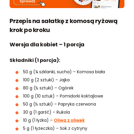
Przepis na sałatkę z komosą ryżową
krok po kroku
Wersja dla kobiet – 1 porcja
Składniki (1 porcja):
50 g (¼ szklanki, sucha) – Komosa biała
100 g (2 sztuki) – Jajka
80 g (½ sztuki) – Ogórek
100 g (10 sztuk) – Pomidorki koktajlowe
50 g (½ sztuki) – Papryka czerwona
30 g (1 garść) – Rukola
10 g (1 łyżka) –
Oliwa z oliwek
5 g (1 łyżeczka) – Sok z cytryny