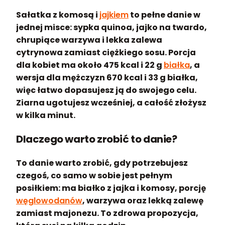
Sałatka z komosą i
jajkiem
to pełne danie w
jednej misce: sypka quinoa, jajko na twardo,
chrupiące warzywa i lekka zalewa
cytrynowa zamiast ciężkiego sosu. Porcja
dla kobiet ma około 475 kcal i 22 g
białka
, a
wersja dla mężczyzn 670 kcal i 33 g białka,
więc łatwo dopasujesz ją do swojego celu.
Ziarna ugotujesz wcześniej, a całość złożysz
w kilka minut.
Dlaczego warto zrobić to danie?
To danie warto zrobić, gdy potrzebujesz
czegoś, co samo w sobie jest pełnym
posiłkiem: ma białko z jajka i komosy, porcję
węglowodanów
, warzywa oraz lekką zalewę
zamiast majonezu. To zdrowa propozycja,