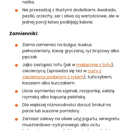
natka.
Nie przesadzaj z tłustymi dodatkami. Awokado,
pestki, orzechy, ser i oliwa są wartościowe, ale w
jednej porcji łatwo podbijają kalorie.
Zamienniki:
Ziarna zamienisz na bulgur, kuskus
pełnoziarnisty, kaszę gryczaną, ryż brązowy albo
pęczak.
Jajko zastąpisz tofu (jak w
makaronie z tofu
),
ciecierzycą (sprawdza się też w
curry z
ciecierzycą podanym z ryżem
), tuńczykiem,
łososiem albo kurczakiem.
Liście wymienisz na szpinak, roszponkę, sałatę
rzymską albo kapustę pekińską.
Dla większej różnorodności dorzuć brokuł na
parze lub suszone pomidory.
Zamiast zalewy na oliwie użyj jogurtu, winegretu
musztardowo-cytrynowego albo octu