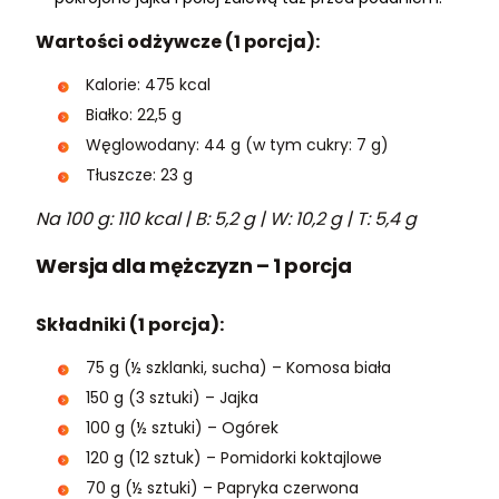
Wartości odżywcze (1 porcja):
Kalorie: 475 kcal
Białko: 22,5 g
Węglowodany: 44 g (w tym cukry: 7 g)
Tłuszcze: 23 g
Na 100 g: 110 kcal | B: 5,2 g | W: 10,2 g | T: 5,4 g
Wersja dla mężczyzn – 1 porcja
Składniki (1 porcja):
75 g (½ szklanki, sucha) – Komosa biała
150 g (3 sztuki) – Jajka
100 g (½ sztuki) – Ogórek
120 g (12 sztuk) – Pomidorki koktajlowe
70 g (½ sztuki) – Papryka czerwona