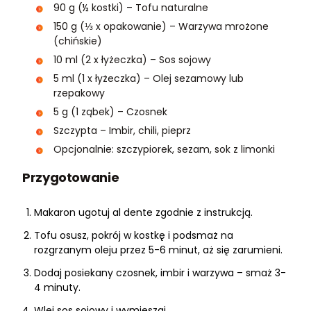
90 g (½ kostki) – Tofu naturalne
150 g (⅓ x opakowanie) – Warzywa mrożone
(chińskie)
10 ml (2 x łyżeczka) – Sos sojowy
5 ml (1 x łyżeczka) – Olej sezamowy lub
rzepakowy
5 g (1 ząbek) – Czosnek
Szczypta – Imbir, chili, pieprz
Opcjonalnie: szczypiorek, sezam, sok z limonki
Przygotowanie
Makaron ugotuj al dente zgodnie z instrukcją.
Tofu osusz, pokrój w kostkę i podsmaż na
rozgrzanym oleju przez 5-6 minut, aż się zarumieni.
Dodaj posiekany czosnek, imbir i warzywa – smaż 3-
4 minuty.
Wlej sos sojowy i wymieszaj.