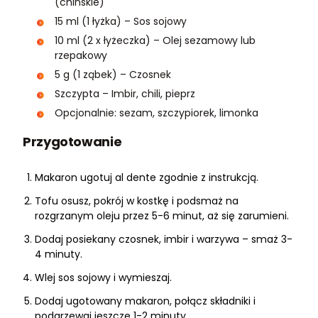
(chińskie)
15 ml (1 łyżka) – Sos sojowy
10 ml (2 x łyżeczka) – Olej sezamowy lub
rzepakowy
5 g (1 ząbek) – Czosnek
Szczypta – Imbir, chili, pieprz
Opcjonalnie: sezam, szczypiorek, limonka
Przygotowanie
Makaron ugotuj al dente zgodnie z instrukcją.
Tofu osusz, pokrój w kostkę i podsmaż na
rozgrzanym oleju przez 5-6 minut, aż się zarumieni.
Dodaj posiekany czosnek, imbir i warzywa – smaż 3-
4 minuty.
Wlej sos sojowy i wymieszaj.
Dodaj ugotowany makaron, połącz składniki i
podgrzewaj jeszcze 1-2 minuty.