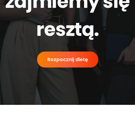
zajmiemy się
resztą
.
Rozpocznij dietę