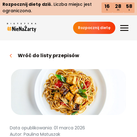
Rozpocznij dietę dziś.
Liczba miejsc jest
16
28
57
ograniczona.
h
m
s
Rozpocznij dietę
Wróć do listy przepisów
Data opublikowania: 01 marca 2026
Autor: Paulina Matuszak