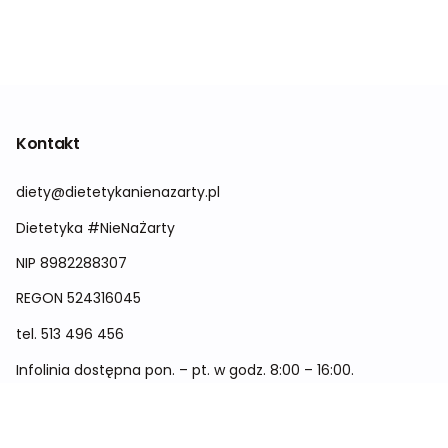
Kontakt
diety@dietetykanienazarty.pl
Dietetyka #NieNaŻarty
NIP 8982288307
REGON
524316045
tel.
513 496 456
Infolinia dostępna pon. – pt. w godz. 8:00 – 16:00.
Menu