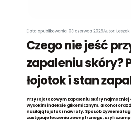
Data opublikowania: 03 czerwca 2026
Autor: Leszek
Czego nie jeść pr
zapaleniu skóry? 
łojotok i stan zapa
Przy łojotokowym zapaleniu skóry najmocniej o
wysokim indeksie glikemicznym, alkohol oraz
nasilają łojotok i nawroty. Sposób żywienia łag
zastępuje leczenia zewnętrznego, czyli szam