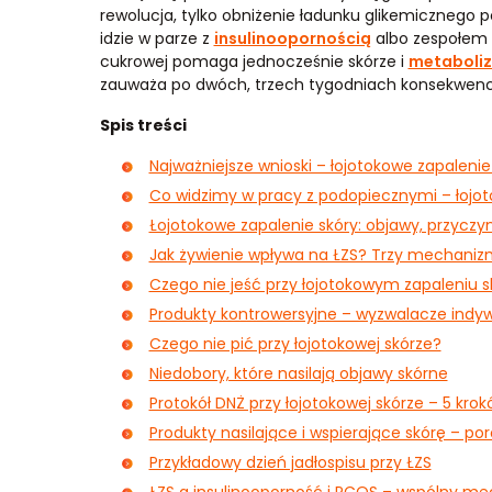
rewolucja, tylko obniżenie ładunku glikemicznego 
idzie w parze z
insulinoopornością
albo zespołem 
cukrowej pomaga jednocześnie skórze i
metaboli
zauważa po dwóch, trzech tygodniach konsekwencj
Spis treści
Najważniejsze wnioski – łojotokowe zapalenie
Co widzimy w pracy z podopiecznymi – łojo
Łojotokowe zapalenie skóry: objawy, przyczyn
Jak żywienie wpływa na ŁZS? Trzy mechani
Czego nie jeść przy łojotokowym zapaleniu s
Produkty kontrowersyjne – wyzwalacze indyw
Czego nie pić przy łojotokowej skórze?
Niedobory, które nasilają objawy skórne
Protokół DNŻ przy łojotokowej skórze – 5 kro
Produkty nasilające i wspierające skórę – po
Przykładowy dzień jadłospisu przy ŁZS