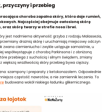
, przyczyny i przebieg
wracająca choroba zapalna skóry, która daje rumień,
tokowych. Najczęściej obejmuje owłosioną skórę
 oraz skórę twarzy w strefie nosa i brwi.
ry jest nadmierna aktywność grzyba z rodzaju Malassezia,
ego przemiany drażnią skórę i uruchamiają miejscowy odczyn
ak zwana ciemieniucha i zwykle ustępuje samoistnie, u
ej współwystępuje z chorobą Parkinsona i z obniżoną
które przebiega z suchością i silnym świądem, zmiany
 z większą wrażliwością skóry przebieg bywa cięższy.
czna: szampony i preparaty z ketokonazolem. Odpowiednie
zmniejsza częstość nawrotów, a nie zamiennik leczenia. To
erę
budowana wokół niskiego ładunku glikemicznego.