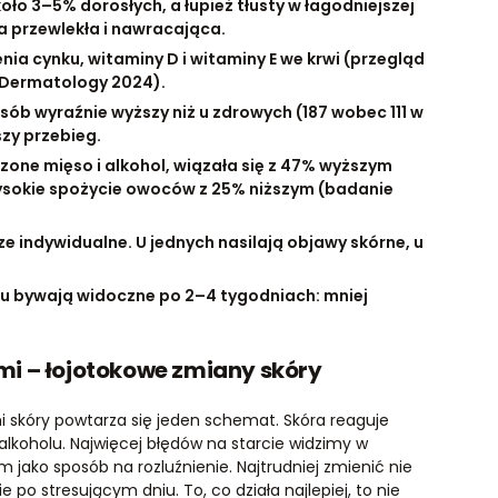
ło 3–5% dorosłych, a łupież tłusty w łagodniejszej
a przewlekła i nawracająca.
enia cynku, witaminy D i witaminy E we krwi (przegląd
R Dermatology 2024).
osób wyraźnie wyższy niż u zdrowych (187 wobec 111 w
szy przebieg.
zone mięso i alkohol, wiązała się z 47% wyższym
wysokie spożycie owoców z 25% niższym (badanie
 indywidualne. U jednych nasilają objawy skórne, u
olu bywają widoczne po 2–4 tygodniach: mniej
i – łojotokowe zmiany skóry
skóry powtarza się jeden schemat. Skóra reaguje
 alkoholu. Najwięcej błędów na starcie widzimy w
jako sposób na rozluźnienie. Najtrudniej zmienić nie
 po stresującym dniu. To, co działa najlepiej, to nie