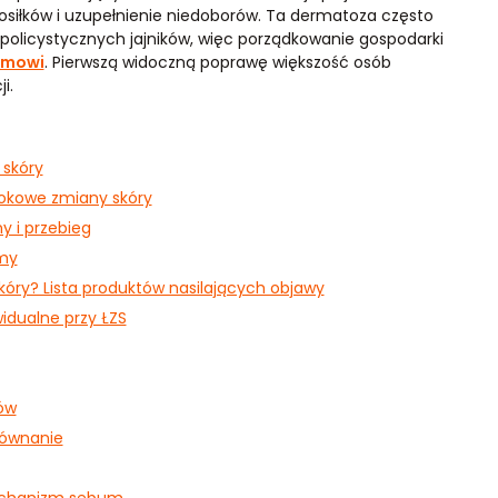
posiłków i uzupełnienie niedoborów. Ta dermatoza często
policystycznych jajników, więc porządkowanie gospodarki
zmowi
. Pierwszą widoczną poprawę większość osób
i.
 skóry
tokowe zmiany skóry
y i przebieg
zmy
kóry? Lista produktów nasilających objawy
idualne przy ŁZS
ków
równanie