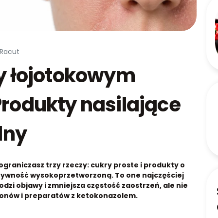
 Racut
zy łojotokowym
Produkty nasilające
lny
graniczasz trzy rzeczy: cukry proste i produkty o
 żywność wysokoprzetworzoną. To one najczęściej
odzi objawy i zmniejsza częstość zaostrzeń, ale nie
ponów i preparatów z ketokonazolem.