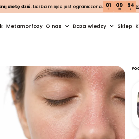
01
09
53
ij dietę dziś.
Liczba miejsc jest ograniczona.
K
h
m
s
ik
Metamorfozy
O nas
Baza wiedzy
Sklep
K
Po