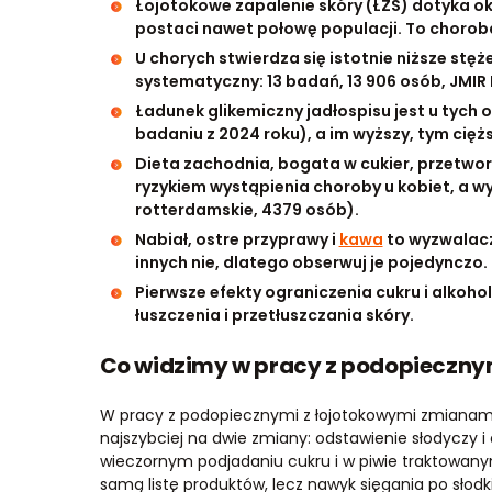
Łojotokowe zapalenie skóry (ŁZS) dotyka oko
postaci nawet połowę populacji. To chorob
U chorych stwierdza się istotnie niższe stęż
systematyczny: 13 badań, 13 906 osób, JMI
Ładunek glikemiczny jadłospisu jest u tych 
badaniu z 2024 roku), a im wyższy, tym cięż
Dieta zachodnia, bogata w cukier, przetwor
ryzykiem wystąpienia choroby u kobiet, a 
rotterdamskie, 4379 osób).
Nabiał, ostre przyprawy i
kawa
to wyzwalacze
innych nie, dlatego obserwuj je pojedynczo.
Pierwsze efekty ograniczenia cukru i alkoh
łuszczenia i przetłuszczania skóry.
Co widzimy w pracy z podopiecznym
W pracy z podopiecznymi z łojotokowymi zmianami 
najszybciej na dwie zmiany: odstawienie słodyczy i
wieczornym podjadaniu cukru i w piwie traktowanym 
samą listę produktów, lecz nawyk sięgania po słodkie