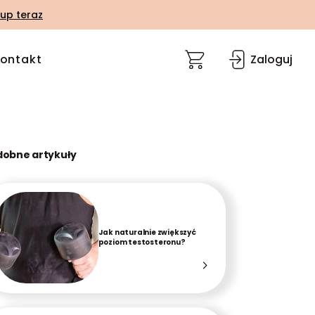
up teraz
ontakt
Zaloguj
dobne artykuły
Jak naturalnie zwiększyć
poziom testosteronu?