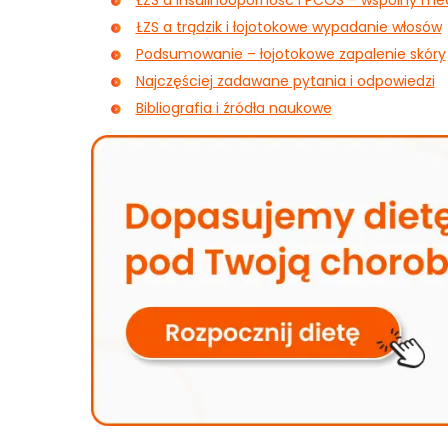
ŁZS a insulinooporność i PCOS – wspólny 
ŁZS a trądzik i łojotokowe wypadanie włosów
Podsumowanie – łojotokowe zapalenie skóry
Najczęściej zadawane pytania i odpowiedzi
Bibliografia i źródła naukowe