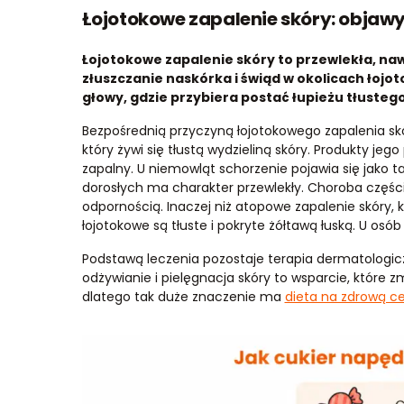
Łojotokowe zapalenie skóry: objawy
Łojotokowe zapalenie skóry to przewlekła, na
złuszczanie naskórka i świąd w okolicach łojo
głowy, gdzie przybiera postać łupieżu tłustego,
Bezpośrednią przyczyną łojotokowego zapalenia skó
który żywi się tłustą wydzieliną skóry. Produkty j
zapalny. U niemowląt schorzenie pojawia się jako t
dorosłych ma charakter przewlekły. Choroba części
odpornością. Inaczej niż atopowe zapalenie skóry, 
łojotokowe są tłuste i pokryte żółtawą łuską. U osób
Podstawą leczenia pozostaje terapia dermatologi
odżywianie i pielęgnacja skóry to wsparcie, które 
dlatego tak duże znaczenie ma
dieta na zdrową c