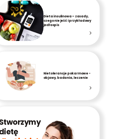
Dieta insulinowa – zasady,
czego nie jeść i przykładowy
jadłospis
Nietolerancje pokarmowe -
objawy, badania, leczenie
Stworzymy
dietę