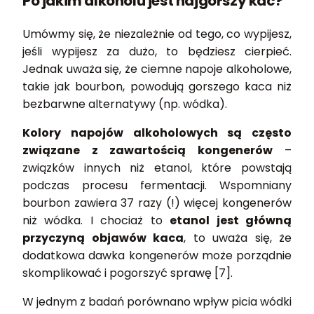
Po jakim alkoholu jest najgorszy kac?
Umówmy się, że niezależnie od tego, co wypijesz,
jeśli wypijesz za dużo, to będziesz cierpieć.
Jednak uważa się, że ciemne napoje alkoholowe,
takie jak bourbon, powodują gorszego kaca niż
bezbarwne alternatywy (np. wódka).
Kolory napojów alkoholowych są często
związane z zawartością kongenerów
–
związków innych niż etanol, które powstają
podczas procesu fermentacji. Wspomniany
bourbon zawiera 37 razy (!) więcej kongenerów
niż wódka. I chociaż to
etanol jest główną
przyczyną objawów kaca
, to uważa się, że
dodatkowa dawka kongenerów może porządnie
skomplikować i pogorszyć sprawę [7].
W jednym z badań porównano wpływ picia wódki