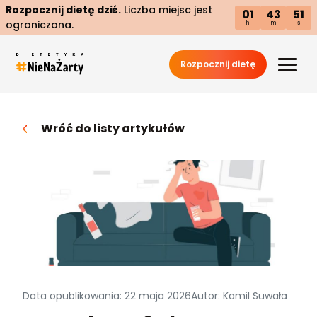
Rozpocznij dietę dziś.
Liczba miejsc jest
01
43
50
ograniczona.
h
m
s
Rozpocznij dietę
Wróć do listy artykułów
Data opublikowania: 22 maja 2026
Autor: Kamil Suwała