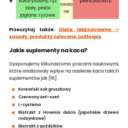
e
kukurydziany, ryż
pełnoziarnisty.
owsia
biały, płatki
ne
jaglane, ryżowe.
Przeczytaj także:
Dieta lekkostrawna –
zasady, produkty zalecane, jadłospis
Jakie suplementy na kaca?
Dysponujemy kilkunastoma pracami naukowymi,
które analizowały wpływ na nasilenie kaca takich
suplementów jak [16]:
Koreański sok gruszkowy
Czerwony żeń-szeń
L-cysteina
Ekstrakt z Hovenia dulcis (japońskie drzewo
rodzynkowe)
Ekstrakt z goździków