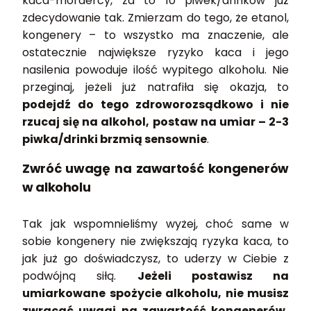
kaca-mordercy, za to 10 piwek/drinków już
zdecydowanie tak. Zmierzam do tego, że etanol,
kongenery – to wszystko ma znaczenie, ale
ostatecznie największe ryzyko kaca i jego
nasilenia powoduje ilość wypitego alkoholu. Nie
przeginaj, jeżeli już natrafiła się okazja, to
podejdź do tego zdroworozsądkowo i nie
rzucaj się na alkohol, postaw na umiar – 2-3
piwka/drinki brzmią sensownie
.
Zwróć uwagę na zawartość kongenerów
w alkoholu
Tak jak wspomnieliśmy wyżej, choć same w
sobie kongenery nie zwiększają ryzyka kaca, to
jak już go doświadczysz, to uderzy w Ciebie z
podwójną siłą.
Jeżeli postawisz na
umiarkowane spożycie alkoholu, nie musisz
zwracać uwagi na zawartość kongenerów,