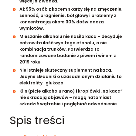
więcej niż wódka.
Aż 95% osób z kacem skarży się na zmęczenie,
senność, pragnienie, ból głowy i problemy z
koncentracją; około 30% doświadcza
wymiotów.
Mieszanie alkoholu nie nasila kaca – decyduje
całkowita ilość wypitego etanolu, a nie
kombinacja trunków. Potwierdza to
randomizowane badanie z piwem i winem z
2019 roku.
Nie istnieje skuteczny suplement na kaca.
Jedyne składniki o uzasadnionym działaniu to
elektrolity i glukoza.
Klin (picie alkoholu rano) i kroplówki „na kaca”
nie skracają objawów – mogą natomiast
szkodzić wątrobie i pogłębiać odwodnienie.
Spis treści