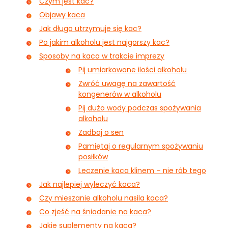
Czym jest kac?
Objawy kaca
Jak długo utrzymuje się kac?
Po jakim alkoholu jest najgorszy kac?
Sposoby na kaca w trakcie imprezy
Pij umiarkowane ilości alkoholu
Zwróć uwagę na zawartość
kongenerów w alkoholu
Pij dużo wody podczas spożywania
alkoholu
Zadbaj o sen
Pamiętaj o regularnym spożywaniu
posiłków
Leczenie kaca klinem – nie rób tego
Jak najlepiej wyleczyć kaca?
Czy mieszanie alkoholu nasila kaca?
Co zjeść na śniadanie na kaca?
Jakie suplementy na kaca?