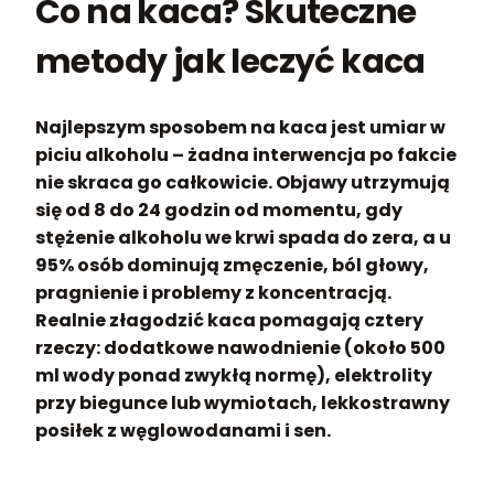
Co na kaca? Skuteczne
metody jak leczyć kaca
Najlepszym sposobem na kaca jest umiar w
piciu alkoholu – żadna interwencja po fakcie
nie skraca go całkowicie. Objawy utrzymują
się od 8 do 24 godzin od momentu, gdy
stężenie alkoholu we krwi spada do zera, a u
95% osób dominują zmęczenie, ból głowy,
pragnienie i problemy z koncentracją.
Realnie złagodzić kaca pomagają cztery
rzeczy: dodatkowe nawodnienie (około 500
ml wody ponad zwykłą normę), elektrolity
przy biegunce lub wymiotach, lekkostrawny
posiłek z węglowodanami i sen.