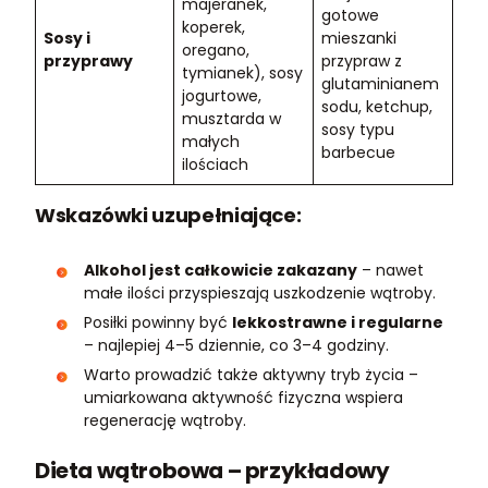
majeranek,
gotowe
koperek,
Sosy i
mieszanki
oregano,
przyprawy
przypraw z
tymianek), sosy
glutaminianem
jogurtowe,
sodu, ketchup,
musztarda w
sosy typu
małych
barbecue
ilościach
Wskazówki uzupełniające:
Alkohol jest całkowicie zakazany
– nawet
małe ilości przyspieszają uszkodzenie wątroby.
Posiłki powinny być
lekkostrawne i regularne
– najlepiej 4–5 dziennie, co 3–4 godziny.
Warto prowadzić także aktywny tryb życia –
umiarkowana aktywność fizyczna wspiera
regenerację wątroby.
Dieta wątrobowa – przykładowy