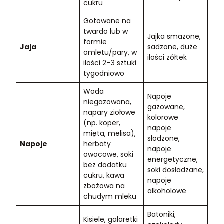
cukru
Gotowane na
twardo lub w
Jajka smażone,
formie
Jaja
sadzone, duże
omletu/pary, w
ilości żółtek
ilości 2–3 sztuki
tygodniowo
Woda
Napoje
niegazowana,
gazowane,
napary ziołowe
kolorowe
(np. koper,
napoje
mięta, melisa),
słodzone,
Napoje
herbaty
napoje
owocowe, soki
energetyczne,
bez dodatku
soki dosładzane,
cukru, kawa
napoje
zbożowa na
alkoholowe
chudym mleku
Batoniki,
Kisiele, galaretki