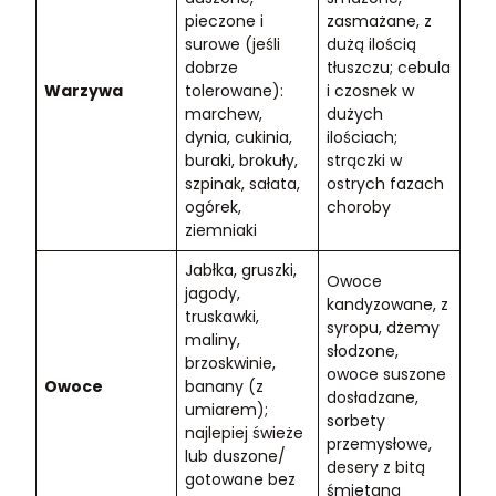
pieczone i
zasmażane, z
surowe (jeśli
dużą ilością
dobrze
tłuszczu; cebula
Warzywa
tolerowane):
i czosnek w
marchew,
dużych
dynia, cukinia,
ilościach;
buraki, brokuły,
strączki w
szpinak, sałata,
ostrych fazach
ogórek,
choroby
ziemniaki
Jabłka, gruszki,
Owoce
jagody,
kandyzowane, z
truskawki,
syropu, dżemy
maliny,
słodzone,
brzoskwinie,
owoce suszone
Owoce
banany (z
dosładzane,
umiarem);
sorbety
najlepiej świeże
przemysłowe,
lub duszone/
desery z bitą
gotowane bez
śmietaną