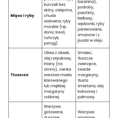
baranina),
kurczak bez
podroby,
skóry, cielęcina,
pasztety,
Mięso i ryby
chuda
kiełbasy,
wołowina; ryby
wędzonki, ryby
morskie (np.
panierowane,
dorsz, łosoś,
smażone i z
tuńczyk,
puszki w oleju
pstrąg)
Oliwa z oliwek,
Smalec,
olej rzepakowy,
tłuszcze
lniany (na
zwierzęce,
zimno), cienka
twarde
Tłuszcze
warstwa masła
margaryny,
klarowanego
tłusta
lub miękkiej
śmietana, olej
margaryny
kokosowy i
roślinnej
palmowy
Warzywa
gotowane,
Warzywa
duszone,
smażone,