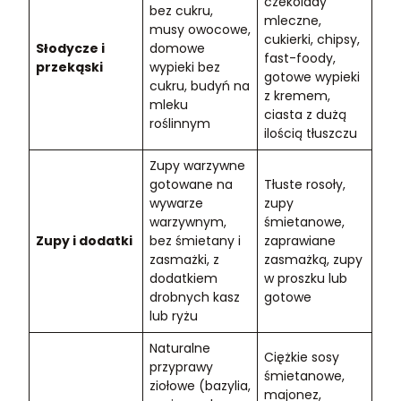
czekolady
bez cukru,
mleczne,
musy owocowe,
cukierki, chipsy,
Słodycze i
domowe
fast-foody,
przekąski
wypieki bez
gotowe wypieki
cukru, budyń na
z kremem,
mleku
ciasta z dużą
roślinnym
ilością tłuszczu
Zupy warzywne
gotowane na
Tłuste rosoły,
wywarze
zupy
warzywnym,
śmietanowe,
Zupy i dodatki
bez śmietany i
zaprawiane
zasmażki, z
zasmażką, zupy
dodatkiem
w proszku lub
drobnych kasz
gotowe
lub ryżu
Naturalne
Ciężkie sosy
przyprawy
śmietanowe,
ziołowe (bazylia,
majonez,