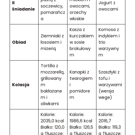
II
Jogurt z
soczewicy,
owocami,
śniadanie
owocami
pomarańcz
orzechy
a
włoskie
Kasza z
Komosa z
Ziemniaki z
kurczakiem
indykiem i
Obiad
łososiem i
w sosie
trio
mizerią
brokułowy
warzywny
m
m
Tortilla z
mozzarellą,
Kanapki z
Szaszłyki z
grillowany
twarogiem
tofu i
Kolacja
m
i
warzywami
bakłażane
pomidore
(wersja
m i
m
wege)
oliwkami
Kalorie:
Kalorie:
Kalorie:
2035,0 kcal
1986,6 kcal
2016,7
Białko: 120,0
Białko: 126,5
Białko: 119,3
g Tłuszcze:
g Tłuszcze:
g Tłuszcze: