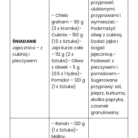
przyprawić
ulubionymi
– Chleb
przyprawami i
graham – 90 g
wymieszać.-
(3 x Kromka)-
Podsmażyć
Cukinia – 150 g
oliwę z cukinią.
ŚNIADANIE
(1.5 x Sztuka)-
Dodać jajka i
Jajecznica – z
Jaja kurze całe
ścigać
cukinią i
– 112 g (2 x
jajecznicę.-
pieczywem
Sztuka)- Oliwa
Podawać z
z oliwek – 5 g
pieczywem i
(0.5 x 1 łyżka)-
pomidorem.-
Pomidor – 120 g
Sugerowane
(1 x Sztuka)
przyprawy: sól,
pieprz, kurkuma,
słodka papryka,
czosnek
granulowany.
– Banan – 120 g
(1 x Sztuka)-
Maliny,