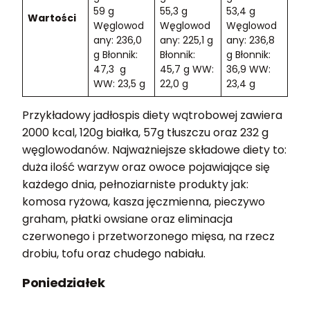
59 g
55,3 g
53,4 g
Wartości
Węglowod
Węglowod
Węglowod
any: 236,0
any: 225,1 g
any: 236,8
g Błonnik:
Błonnik:
g Błonnik:
47,3 g
45,7 g WW:
36,9 WW:
WW: 23,5 g
22,0 g
23,4 g
Przykładowy jadłospis diety wątrobowej zawiera
2000 kcal, 120g białka, 57g tłuszczu oraz 232 g
węglowodanów. Najważniejsze składowe diety to:
duża ilość warzyw oraz owoce pojawiające się
każdego dnia, pełnoziarniste produkty jak:
komosa ryżowa, kasza jęczmienna, pieczywo
graham, płatki owsiane oraz eliminacja
czerwonego i przetworzonego mięsa, na rzecz
drobiu, tofu oraz chudego nabiału.
Poniedziałek