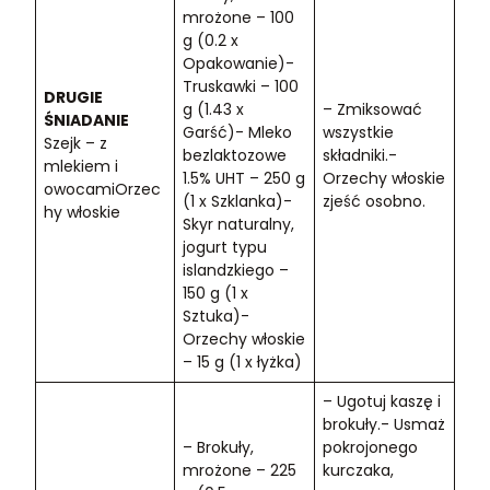
mrożone – 100
g (0.2 x
Opakowanie)-
Truskawki – 100
DRUGIE
g (1.43 x
– Zmiksować
ŚNIADANIE
Garść)- Mleko
wszystkie
Szejk – z
bezlaktozowe
składniki.-
mlekiem i
1.5% UHT – 250 g
Orzechy włoskie
owocamiOrzec
(1 x Szklanka)-
zjeść osobno.
hy włoskie
Skyr naturalny,
jogurt typu
islandzkiego –
150 g (1 x
Sztuka)-
Orzechy włoskie
– 15 g (1 x łyżka)
– Ugotuj kaszę i
brokuły.- Usmaż
– Brokuły,
pokrojonego
mrożone – 225
kurczaka,