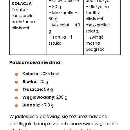
– Oliwki zielone
podsmażyć.
KOLACJA
:
– 30 g
– Ułożyć na
Tortilla z
– Mozzarella –
tortilli z
mozzarellą,
60 g
oliwkami,
bakłażanem i
– Mix sałat – 40
mozzarellą i
oliwkami
g
sałatą.
– Tortilla – 1
– Zwinąć,
sztuka
można
podgrzać.
Podsumowanie dnia:
Kalorie
: 2035 kcal
Białko
: 120 g
Tłuszcze
: 59 g
Węglowodany
: 236 g
Błonnik
: 47.3 g
W jadłospisie pojawiają się też urozmaicone
posiłki, jak: kanapki z pastą soczewicową, tortilla