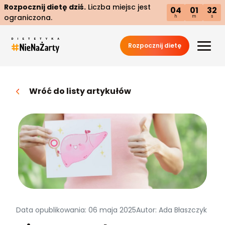
Rozpocznij dietę dziś.
Liczba miejsc jest
04
01
31
ograniczona.
h
m
s
Rozpocznij dietę
Wróć do listy artykułów
Data opublikowania: 06 maja 2025
Autor: Ada Błaszczyk