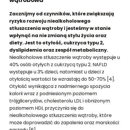
wątrobowa
Zacznijmy od czynników, które zwiększają
ryzyko rozwoju niealkoholowego
stłuszczenia wątroby i jesteśmy w stanie
wpłynąć na nie zmianą stylu życia oraz
diety. Jest to otyłość, cukrzyca typu 2,
dyslipidemia oraz zespół metaboliczny.
Niealkoholowe stłuszczenie wątroby występuje u
40% osób otyłych z cukrzycą typu 2. NAFLD
występuje u 3% dzieci, natomiast u dzieci z
otyłością wartości te wzrastają do 50-70% [4].
Otyłość wynikająca z nadmiernego spożycia
kalorii wraz z podniesionym poziomem
trójglicerydów, cholesterolu LDL i obniżonym
poziomem HDL przyczynia się do
niealkoholowego stłuszczenia wątroby, które
może doprowadzić do zapalenia oraz marskości
narządu [6].