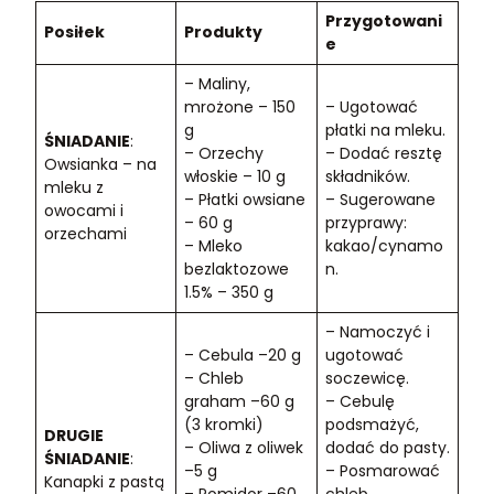
Przygotowani
Posiłek
Produkty
e
– Maliny,
mrożone – 150
– Ugotować
g
płatki na mleku.
ŚNIADANIE
:
– Orzechy
– Dodać resztę
Owsianka – na
włoskie – 10 g
składników.
mleku z
– Płatki owsiane
– Sugerowane
owocami i
– 60 g
przyprawy:
orzechami
– Mleko
kakao/cynamo
bezlaktozowe
n.
1.5% – 350 g
– Namoczyć i
– Cebula –20 g
ugotować
– Chleb
soczewicę.
graham –60 g
– Cebulę
(3 kromki)
podsmażyć,
DRUGIE
– Oliwa z oliwek
dodać do pasty.
ŚNIADANIE
:
–5 g
– Posmarować
Kanapki z pastą
– Pomidor –60
chleb.