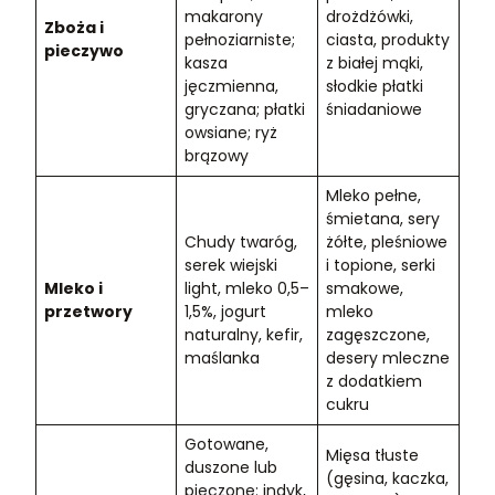
makarony
drożdżówki,
Zboża i
pełnoziarniste;
ciasta, produkty
pieczywo
kasza
z białej mąki,
jęczmienna,
słodkie płatki
gryczana; płatki
śniadaniowe
owsiane; ryż
brązowy
Mleko pełne,
śmietana, sery
Chudy twaróg,
żółte, pleśniowe
serek wiejski
i topione, serki
Mleko i
light, mleko 0,5–
smakowe,
przetwory
1,5%, jogurt
mleko
naturalny, kefir,
zagęszczone,
maślanka
desery mleczne
z dodatkiem
cukru
Gotowane,
Mięsa tłuste
duszone lub
(gęsina, kaczka,
pieczone: indyk,