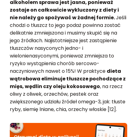
alkoholem sprawa jest jasna, ponieważ
zostaje on całkowicie wykluczony z diety i
nie należy go spożywać w żadnej formie.
Jeśli
chodzi o tłuszcz to jego podaż powinna zostać
delikatnie zmniejszona i musimy skupić się na
jego źródłach. Najistotniejsze jest zastąpienie
tłuszczów nasyconych jedno- i
wielonienasyconymi, ponieważ zmniejsza to
ryzyko wystąpienia chorób sercowo-
naczyniowych nawet o 15%! W praktyce
dieta
wątrobowa eliminuje tłuszcze pochodzące z
mięs, wędlin czy oleju kokosowego
, na rzecz
oliwy z oliwek, orzechów, pestek oraz
zwiększonego udziału źródeł omega-3, jak: tłuste
ryby, siemię lniane, chia, orzechy włoskie [12].