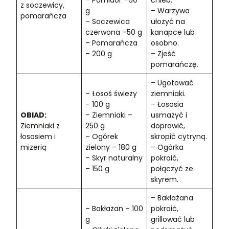
z soczewicy,
g
– Warzywa
pomarańcza
– Soczewica
ułożyć na
czerwona –50 g
kanapce lub
– Pomarańcza
osobno.
– 200 g
– Zjeść
pomarańczę.
– Ugotować
– Łosoś świeży
ziemniaki.
– 100 g
– Łososia
OBIAD:
– Ziemniaki –
usmażyć i
Ziemniaki z
250 g
doprawić,
łososiem i
– Ogórek
skropić cytryną.
mizerią
zielony – 180 g
– Ogórka
– Skyr naturalny
pokroić,
– 150 g
połączyć ze
skyrem.
– Bakłażana
– Bakłażan – 100
pokroić,
g
grillować lub