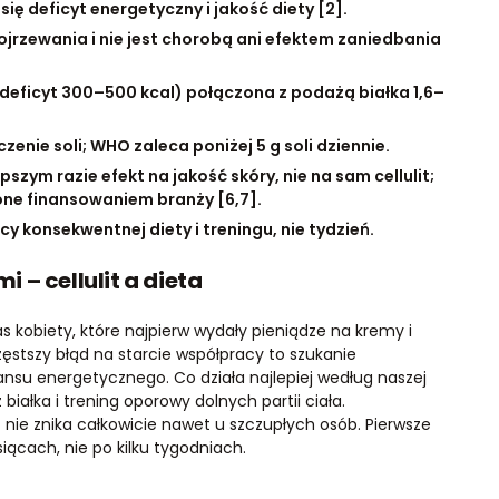
y się deficyt energetyczny i jakość diety [2].
ojrzewania i nie jest chorobą ani efektem zaniedbania
(deficyt 300–500 kcal) połączona z podażą białka 1,6–
enie soli; WHO zaleca poniżej 5 g soli dziennie.
szym razie efekt na jakość skóry, nie na sam cellulit;
one finansowaniem branży [6,7].
y konsekwentnej diety i treningu, nie tydzień.
– cellulit a dieta
s kobiety, które najpierw wydały pieniądze na kremy i
zęstszy błąd na starcie współpracy to szukanie
su energetycznego. Co działa najlepiej według naszej
białka i trening oporowy dolnych partii ciała.
it nie znika całkowicie nawet u szczupłych osób. Pierwsze
iącach, nie po kilku tygodniach.