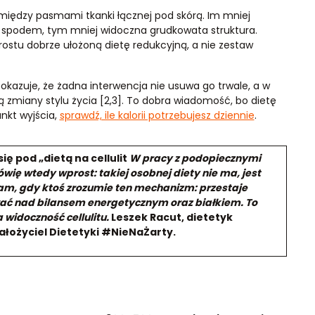
j między pasmami tkanki łącznej pod skórą. Im mniej
d spodem, tym mniej widoczna grudkowata struktura.
prostu dobrze ułożoną dietę redukcyjną, a nie zestaw
okazuje, że żadna interwencja nie usuwa go trwale, a w
zmiany stylu życia [2,3]. To dobra wiadomość, bo dietę
nkt wyjścia,
sprawdź, ile kalorii potrzebujesz dziennie
.
ę pod „dietą na cellulit
W pracy z podopiecznymi
Mówię wtedy wprost: takiej osobnej diety nie ma, jest
 sam, gdy ktoś zrozumie ten mechanizm: przestaje
ać nad bilansem energetycznym oraz białkiem. To
 widoczność cellulitu.
Leszek Racut, dietetyk
ałożyciel Dietetyki #NieNaŻarty.