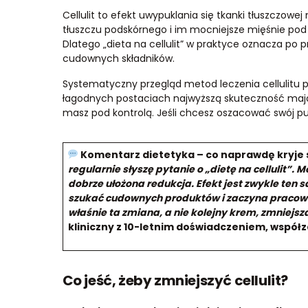
Cellulit to efekt uwypuklania się tkanki tłuszczowe
tłuszczu podskórnego i im mocniejsze mięśnie po
Dlatego „dieta na cellulit” w praktyce oznacza po 
cudownych składników.
Systematyczny przegląd metod leczenia cellulitu p
łagodnych postaciach najwyższą skuteczność mają 
masz pod kontrolą. Jeśli chcesz oszacować swój pu
Komentarz dietetyka – co naprawdę kryje si
regularnie słyszę pytanie o „dietę na cellulit”. 
dobrze ułożona redukcja. Efekt jest zwykle ten
szukać cudownych produktów i zaczyna pracow
właśnie ta zmiana, a nie kolejny krem, zmniejsza
kliniczny z 10-letnim doświadczeniem, współz
Co jeść, żeby zmniejszyć cellulit?