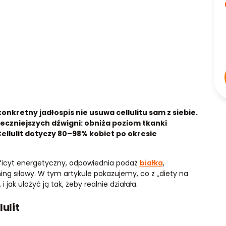
konkretny jadłospis nie usuwa cellulitu sam z siebie.
teczniejszych dźwigni: obniża poziom tkanki
ellulit dotyczy 80–98% kobiet po okresie
eficyt energetyczny, odpowiednia podaż
białka
,
ning siłowy. W tym artykule pokazujemy, co z „diety na
 jak ułożyć ją tak, żeby realnie działała.
ulit