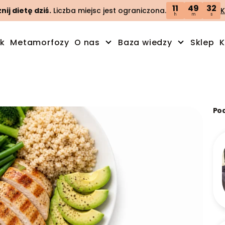
11
49
31
ij dietę dziś.
Liczba miejsc jest ograniczona.
K
h
m
s
ik
Metamorfozy
O nas
Baza wiedzy
Sklep
K
Po