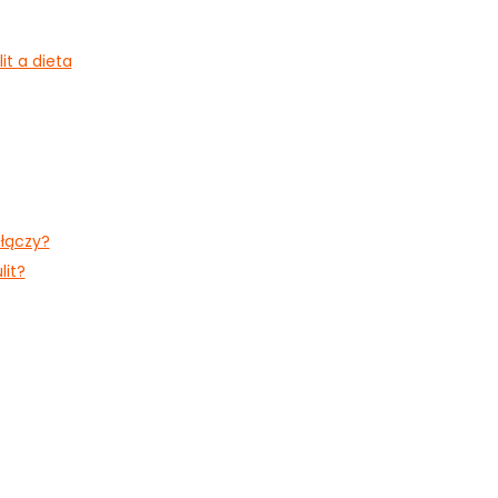
it a dieta
 łączy?
lit?