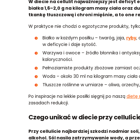
W diecie na cellulit najważniejszy jest deficy
białka 1,6–2,0 g na kilogram masy ciała oraz du
tkankę tłuszczową i chroni mięśnie, a to one r
W praktyce nie chodzi o egzotyczne produkty, tylk
Białko w każdym posiłku – twaróg, jaja,
ryby
,
w deficycie i daje sytość.
Warzywa i owoce – źródło błonnika i antyoksy
kaloryczności.
Pełnoziarniste produkty zbożowe zamiast oczy
Woda – około 30 ml na kilogram masy ciała 
Tłuszcze roślinne w umiarze – oliwa, orzechy,
Po inspiracje na lekkie posiłki sięgnij po naszą
dietę 
zasadach redukcji.
Czego unikać w diecie przy cellulici
Przy cellulicie najbardziej szkodzi nadmiar sol
alkohol. Sól nasila zatrzymywanie wody, a pr