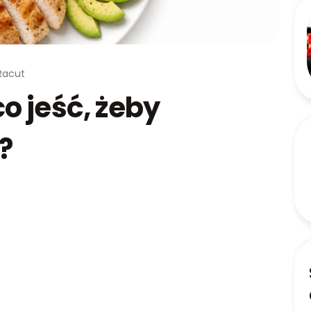
Racut
co jeść, żeby
?