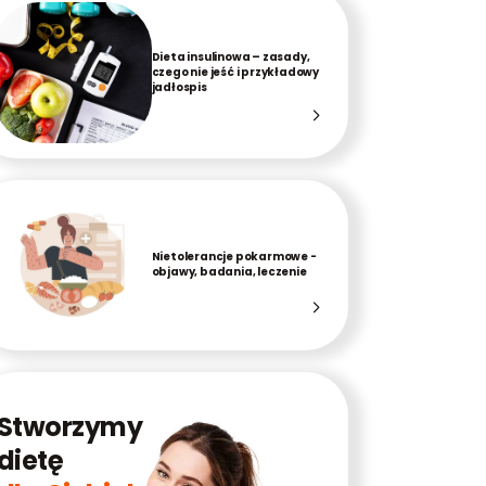
Dieta insulinowa – zasady,
czego nie jeść i przykładowy
jadłospis
Nietolerancje pokarmowe -
objawy, badania, leczenie
Stworzymy
dietę