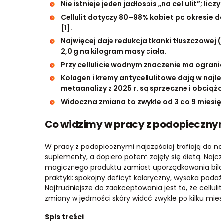
Nie istnieje jeden jadłospis „na cellulit”; licz
Cellulit dotyczy 80–98% kobiet po okresie d
[1].
Najwięcej daje redukcja tkanki tłuszczowej 
2,0 g na kilogram masy ciała.
Przy cellulicie wodnym znaczenie ma ogranicz
Kolagen i kremy antycellulitowe dają w najlep
metaanalizy z 2025 r. są sprzeczne i obciąż
Widoczna zmiana to zwykle od 3 do 9 miesięc
Co widzimy w pracy z podopiecznymi 
W pracy z podopiecznymi najczęściej trafiają do na
suplementy, a dopiero potem zajęły się dietą. Najc
magicznego produktu zamiast uporządkowania bilan
praktyki: spokojny deficyt kaloryczny, wysoka podaż 
Najtrudniejsze do zaakceptowania jest to, że cellul
zmiany w jędrności skóry widać zwykle po kilku mies
Spis treści