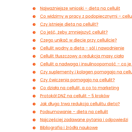
Najważniejsze wnioski – dieta na cellulit
Co widzimy w pracy z podopiecznymi – cellul
Czy istnieje dieta na cellulit?
Co jeść, żeby zmniejszyć cellulit?
Czego unikać w diecie przy cellulicie?
Cellulit wodny a dieta – sól i nawodnienie
Cellulit tłuszczowy a redukcja masy ciała
Cellulit a nadwaga i insulinooporność – co je
Czy suplementy i kolagen pomagają na cellu
Czy ćwiczenia pomagają na cellulit?
Co działa na cellulit, a co to marketing
Protokół DNŻ na cellulit – 5 kroków
Jak długo trwa redukcja cellulitu dietą?
Podsumowanie – dieta na cellulit
Najczęściej zadawane pytania i odpowiedzi
Bibliografia i źródła naukowe