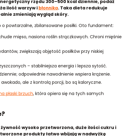
t energetyczny rzędu 300–500 kcal dziennie, podaż
ża ilość warzyw i
błonnika
. Taka dieta redukuje
ealnie zmieniają wygląd skóry.
o o powtarzalne, zbilansowane posiłki. Oto fundament:
 chude mięso, nasiona roślin strączkowych. Chroni mięśnie
dantów, zwiększają objętość posiłków przy niskiej
szczonych – stabilniejsza energia i lepsza sytość.
dziennie; odpowiednie nawodnienie wspiera krążenie.
 awokado, ale z kontrolą porcji, bo są kaloryczne.
na płaski brzuch
, która opiera się na tych samych
e?
i, żywność wysoko przetworzona, duże ilości cukru i
zetworzone produkty łatwo wbijają w nadwyżkę