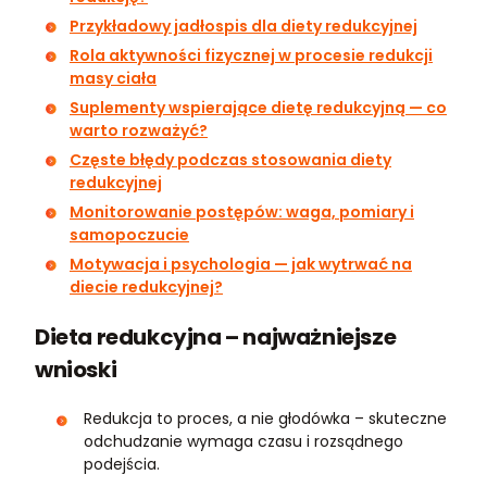
Przykładowy jadłospis dla diety redukcyjnej
Rola aktywności fizycznej w procesie redukcji
masy ciała
Suplementy wspierające dietę redukcyjną — co
warto rozważyć?
Częste błędy podczas stosowania diety
redukcyjnej
Monitorowanie postępów: waga, pomiary i
samopoczucie
Motywacja i psychologia — jak wytrwać na
diecie redukcyjnej?
Dieta redukcyjna – najważniejsze
wnioski
Redukcja to proces, a nie głodówka – skuteczne
odchudzanie wymaga czasu i rozsądnego
podejścia.