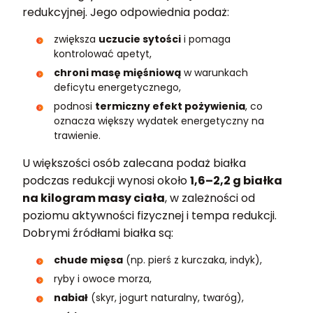
redukcyjnej. Jego odpowiednia podaż:
zwiększa
uczucie sytości
i pomaga
kontrolować apetyt,
chroni masę mięśniową
w warunkach
deficytu energetycznego,
podnosi
termiczny efekt pożywienia
, co
oznacza większy wydatek energetyczny na
trawienie.
U większości osób zalecana podaż białka
podczas redukcji wynosi około
1,6–2,2 g białka
na kilogram masy ciała
, w zależności od
poziomu aktywności fizycznej i tempa redukcji.
Dobrymi źródłami białka są:
chude mięsa
(np. pierś z kurczaka, indyk),
ryby i owoce morza,
nabiał
(skyr, jogurt naturalny, twaróg),