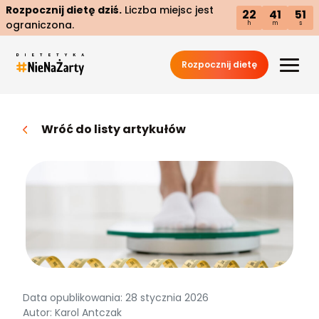
Rozpocznij dietę dziś.
Liczba miejsc jest
22
41
50
ograniczona.
h
m
s
Rozpocznij dietę
Wróć do listy artykułów
Data opublikowania: 28 stycznia 2026
Autor: Karol Antczak