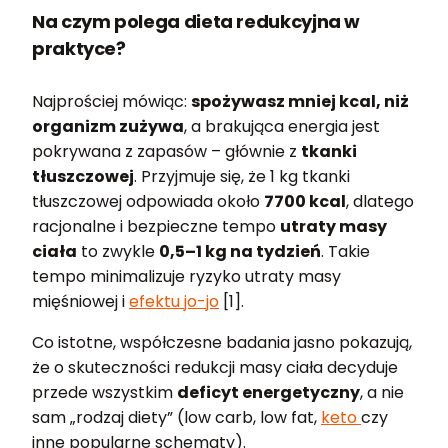
Na czym polega dieta redukcyjna w
praktyce?
Najprościej mówiąc:
spożywasz mniej kcal, niż
organizm zużywa
, a brakująca energia jest
pokrywana z zapasów – głównie z
tkanki
tłuszczowej
. Przyjmuje się, że 1 kg tkanki
tłuszczowej odpowiada około
7700 kcal
, dlatego
racjonalne i bezpieczne tempo
utraty masy
ciała
to zwykle
0,5–1 kg na tydzień
. Takie
tempo minimalizuje ryzyko utraty masy
mięśniowej i
efektu jo-jo
[1].
Co istotne, współczesne badania jasno pokazują,
że o skuteczności redukcji masy ciała decyduje
przede wszystkim
deficyt energetyczny
, a nie
sam „rodzaj diety” (low carb, low fat,
keto
czy
inne popularne schematy).