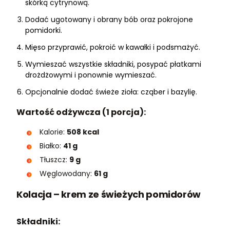
skórką cytrynową.
Dodać ugotowany i obrany bób oraz pokrojone
pomidorki.
Mięso przyprawić, pokroić w kawałki i podsmażyć.
Wymieszać wszystkie składniki, posypać płatkami
drożdżowymi i ponownie wymieszać.
Opcjonalnie dodać świeże zioła: cząber i bazylię.
Wartość odżywcza (1 porcja):
Kalorie:
508 kcal
Białko:
41 g
Tłuszcz:
9 g
Węglowodany:
61 g
Kolacja – krem ze świeżych pomidorów
Składniki: