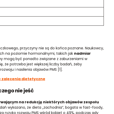
ączkowego, przyczyny nie są do końca poznane. Naukowcy,
h na poziomie hormonalnymi, takich jak
nadmiar
wy mogą być ponadto związane z zaburzeniami w
, że potrzeba jest większej liczby badań, żeby
rozwoju i nasilenia objawów PMS [1].
e zalecenia dietetyczne
czego nie jeść
ływającym na redukcję niektórych objawów zespołu
ań wykazano, że dieta „zachodnia”, bogata w fast-foody,
za ryzyko rozwoju PMS wśród kobiet o 49%, podczas gdy