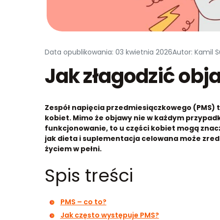
Data opublikowania: 03 kwietnia 2026
Autor: Kamil 
Jak złagodzić obj
Zespół napięcia przedmiesiączkowego (PMS) to
kobiet. Mimo że objawy nie w każdym przypadk
funkcjonowanie, to u części kobiet mogą znaczn
jak dieta i suplementacja celowana może zred
życiem w pełni.
Spis treści
PMS – co to?
Jak często występuje PMS?