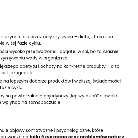
 czynnik, ale przez cały styl życia – dieta, stres i sen
e w tej fazie cyklu.
ci wysoko przetworzonej i bogatej w sól, bo to właśnie
trzymywaniu wody w organizmie.
większego apetytu i ochoty na konkretne produkty – a to
ast je łagodzić.
ale na lepszym doborze produktów i większej świadomości
fazie cyklu.
y są powtarzalne – pojedynczy „lepszy dzień” niewiele
ie wpłynąć na samopoczucie.
uje objawy somatyczne i psychologiczne, które
 i prowadzą do
bólu fizycznego oraz problemów natury