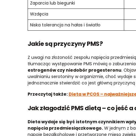
Zaparcia lub biegunki
Wzdęcia
Niska tolerancja na hałas i światło
Jakie są przyczyny PMS?
Z uwagi na złożoność zespołu napięcia przedmiesi
tłumacząc występowanie PMS mówią o zaburzeniac
estrogenów czy niedobór progesteronu
. Obja
uwalnianiu serotoniny w organizmie, choć wydaje się
jednoznacznie stwierdzić co jest główną przyczyną 
Przeczytaj także:
Dieta w PCOS – najważniejsz
Jak złagodzić PMS dietą – co jeść a 
Dieta wydaje się być istotnym czynnikiem wp
napięcia przedmiesiączkowego.
W jednym z bad
napoje bezalkoholowe i przetworzone mięso zwięks