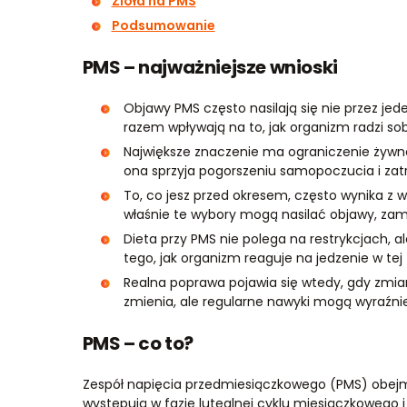
Zioła na PMS
Podsumowanie
PMS – najważniejsze wnioski
Objawy PMS często nasilają się nie przez jeden
razem wpływają na to, jak organizm radzi sobi
Największe znaczenie ma ograniczenie żywnoś
ona sprzyja pogorszeniu samopoczucia i za
To, co jesz przed okresem, często wynika z 
właśnie te wybory mogą nasilać objawy, zami
Dieta przy PMS nie polega na restrykcjach, 
tego, jak organizm reaguje na jedzenie w tej 
Realna poprawa pojawia się wtedy, gdy zmian
zmienia, ale regularne nawyki mogą wyraźn
PMS – co to?
Zespół napięcia przedmiesiączkowego (PMS) obejm
występują w fazie lutealnej cyklu miesiączkowego