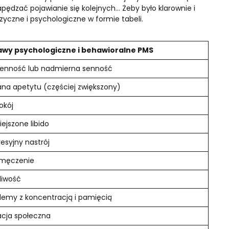
dzać pojawianie się kolejnych… Żeby było klarownie i
zyczne i psychologiczne w formie tabeli.
awy psychologiczne i behawioralne PMS
enność lub nadmierna senność
na apetytu (częściej zwiększony)
okój
ejszone libido
esyjny nastrój
emęczenie
liwość
lemy z koncentracją i pamięcią
acja społeczna