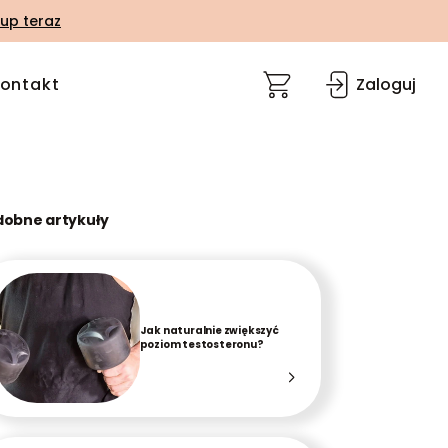
up teraz
ontakt
Zaloguj
dobne artykuły
Jak naturalnie zwiększyć
poziom testosteronu?