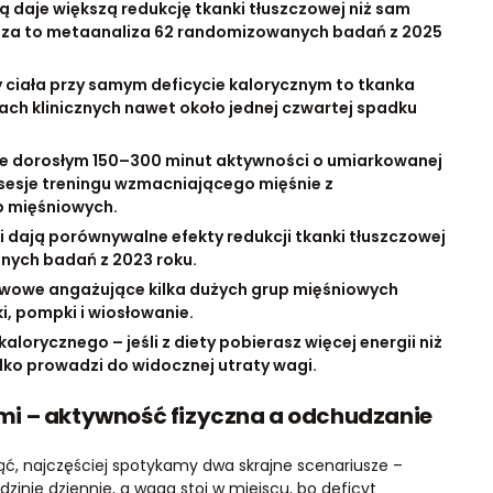
ą daje większą redukcję tkanki tłuszczowej niż sam
rdza to metaanaliza 62 randomizowanych badań z 2025
 ciała przy samym deficycie kalorycznym to tkanka
zach klinicznych nawet około jednej czwartej spadku
e dorosłym 150–300 minut aktywności o umiarkowanej
sesje treningu wzmacniającego mięśnie z
 mięśniowych.
ci dają porównywalne efekty redukcji tkanki tłuszczowej
nych badań z 2023 roku.
tawowe angażujące kilka dużych grup mięśniowych
i, pompki i wiosłowanie.
alorycznego – jeśli z diety pobierasz więcej energii niż
ko prowadzi do widocznej utraty wagi.
mi – aktywność fizyczna a odchudzanie
ć, najczęściej spotykamy dwa skrajne scenariusze –
zinie dziennie, a waga stoi w miejscu, bo deficyt