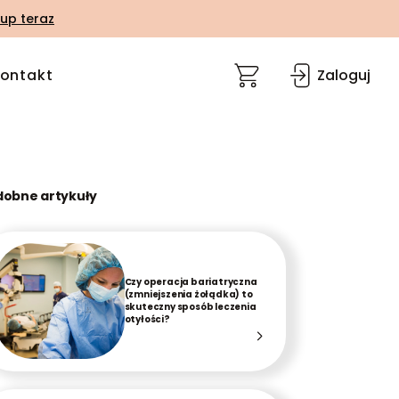
up teraz
ontakt
Zaloguj
dobne artykuły
Czy operacja bariatryczna
(zmniejszenia żołądka) to
skuteczny sposób leczenia
otyłości?