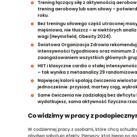
Trening łączący siłę z aktywnością aerobow
trening aerobowy lub sam siłowy – potwie
roku.
Bez treningu siłowego część utraconej masy
mięśniowa, nie tłuszcz – w niektórych anali
wagi (Heymsfield, Obesity 2024).
Światowa Organizacja Zdrowia rekomenduj
intensywności tygodniowo oraz minimum 2 
zaangażowaniem wszystkich głównych grup
HIIT i klasyczne cardio o stałej intensywnoś
– tak wynika z metaanalizy 29 randomizowa
Najwięcej kalorii spalają ćwiczenia wielos
jednocześnie: przysiad, martwy ciąg, wykrok
Same ćwiczenia nie zadziałają bez deficytu k
wydatkujesz, sama aktywność fizyczna rzad
Co widzimy w pracy z podopieczny
W codziennej pracy z osobami, które chcą schudną
obydwa sabotują efekty. Pierwszy: ktoś biega po god