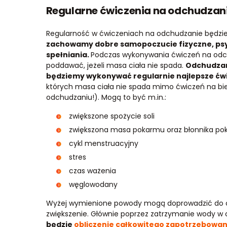
Regularne ćwiczenia na odchudzani
Regularność w ćwiczeniach na odchudzanie będzi
zachowamy dobre samopoczucie fizyczne, psych
spełniania.
Podczas wykonywania ćwiczeń na odch
poddawać, jeżeli masa ciała nie spada.
Odchudzani
będziemy wykonywać regularnie najlepsze ćw
których masa ciała nie spada mimo ćwiczeń na bi
odchudzaniu!). Mogą to być m.in.:
zwiększone spożycie soli
zwiększona masa pokarmu oraz błonnika p
cykl menstruacyjny
stres
czas ważenia
węglowodany
Wyżej wymienione powody mogą doprowadzić do ch
zwiększenie. Głównie poprzez zatrzymanie wody w 
będzie
obliczenie całkowitego zapotrzebowa