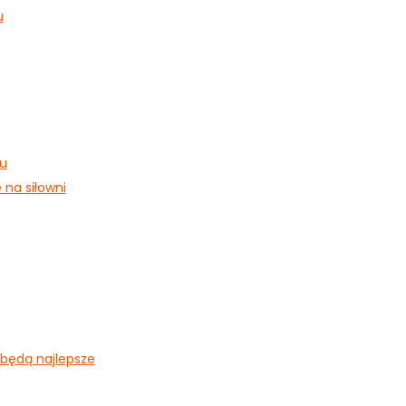
u
u
 na siłowni
 będą najlepsze