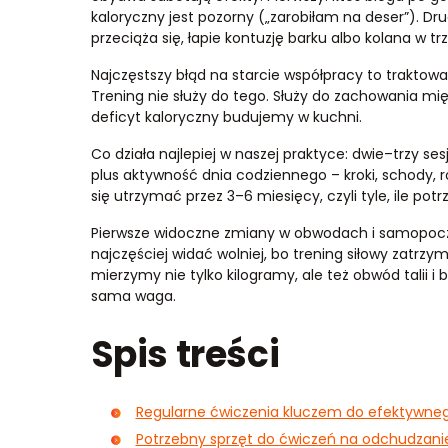
kaloryczny jest pozorny („zarobiłam na deser”). Dr
przeciąża się, łapie kontuzję barku albo kolana w tr
Najczęstszy błąd na starcie współpracy to traktowa
Trening nie służy do tego. Służy do zachowania mię
deficyt kaloryczny budujemy w kuchni.
Co działa najlepiej w naszej praktyce: dwie–trzy se
plus aktywność dnia codziennego – kroki, schody, 
się utrzymać przez 3–6 miesięcy, czyli tyle, ile pot
Pierwsze widoczne zmiany w obwodach i samopoczu
najczęściej widać wolniej, bo trening siłowy zatr
mierzymy nie tylko kilogramy, ale też obwód talii i b
sama waga.
Spis treści
Regularne ćwiczenia kluczem do efektywne
Potrzebny sprzęt do ćwiczeń na odchudzani