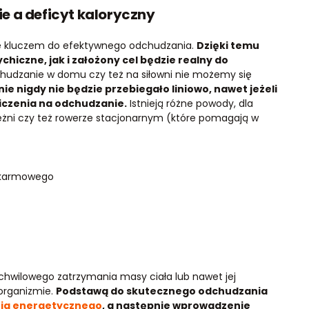
e a deficyt kaloryczny
e kluczem do efektywnego odchudzania.
Dzięki temu
iczne, jak i założony cel będzie realny do
udzanie w domu czy też na siłowni nie możemy się
e nigdy nie będzie przebiegało liniowo, nawet jeżeli
iczenia na odchudzanie.
Istnieją różne powody, dla
eżni czy też rowerze stacjonarnym (które pomagają w
okarmowego
wilowego zatrzymania masy ciała lub nawet jej
organizmie.
Podstawą do skutecznego odchudzania
nia energetycznego
, a następnie wprowadzenie