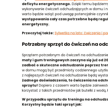
deficytu energetycznego.
Dzięki temu będziemy 
wykonywanie ćwiczeń odchudzających w domu i na
warto będzie wziąć pod uwagę potencjalnie czynn
występowania cały czas potrzebne będą regul
energetyczny.
Przeczytaj także:
Sylwetka na lato: ćwiczenia i p
Potrzebny sprzęt do ćwiczeń na od
Sprzętem potrzebnym do ćwiczeń na odchudzanie
maty i gum treningowych zaczyna się już od 20 
zadbać o skuteczne odchudzanie poprzez tre
w domu mogą być przedmioty codziennego użytku tak
z najlepszych ćwiczeń na odchudzanie będą wysta
żadnego doświadczenia, to ćwiczenia na odc
sprzętu!
Dopiero z czasem warto będzie zainwest
korzystać z takich przedmiotów jak butelki z wodą, kr
W przypadku sprzętu do treningu na odchudza
Korzystny będzie taki sprzęt jak: