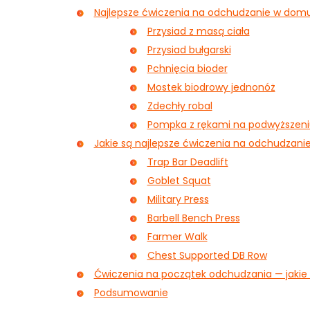
Najlepsze ćwiczenia na odchudzanie w dom
Przysiad z masą ciała
Przysiad bułgarski
Pchnięcia bioder
Mostek biodrowy jednonóż
Zdechły robal
Pompka z rękami na podwyższeni
Jakie są najlepsze ćwiczenia na odchudzanie
Trap Bar Deadlift
Goblet Squat
Military Press
Barbell Bench Press
Farmer Walk
Chest Supported DB Row
Ćwiczenia na początek odchudzania — jakie
Podsumowanie