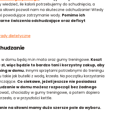
wiedzieć, ile kalorii potrzebujemy do schudnięcia, a
 siłowni pozwoli nam na skuteczne odchudzanie! Wtedy
iki powodujące zatrzymanie wody.
Pomimo ich
arne ćwiczenia odchudzające oraz deficyt
orady dietetyczne
chudzanie
 w domu będą m.in mata oraz gumy treningowe.
Koszt
zł, więc będzie to bardzo tani i korzystny zakup, aby
ning w domu.
Innymi sprzętami potrzebnymi do treningu
ie jak butelki z wodą, krzesła. Na początku korzystania
rczające.
Co ciekawe, jeżeli jeszcze nie posiadasz
hudzanie w domu możesz rozpocząć bez żadnego
ować, chociażby w gumy treningowe, a potem dopiero
zesła, a w przyszłości kettle.
nie na siłowni mamy dużo szersze pole do wyboru.