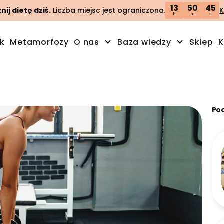
13
50
44
ij dietę dziś.
Liczba miejsc jest ograniczona.
K
h
m
s
ik
Metamorfozy
O nas
Baza wiedzy
Sklep
K
Po