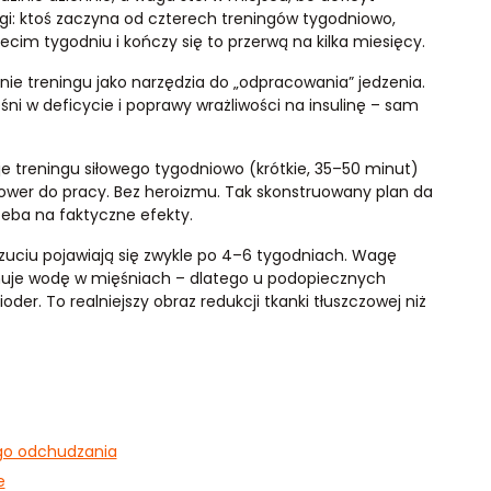
ugi: ktoś zaczyna od czterech treningów tygodniowo,
zecim tygodniu i kończy się to przerwą na kilka miesięcy.
nie treningu jako narzędzia do „odpracowania” jedzenia.
śni w deficycie i poprawy wrażliwości na insulinę – sam
sje treningu siłowego tygodniowo (krótkie, 35–50 minut)
rower do pracy. Bez heroizmu. Tak skonstruowany plan da
rzeba na faktyczne efekty.
ciu pojawiają się zwykle po 4–6 tygodniach. Wagę
zymuje wodę w mięśniach – dlatego u podopiecznych
ioder. To realniejszy obraz redukcji tkanki tłuszczowej niż
go odchudzania
e