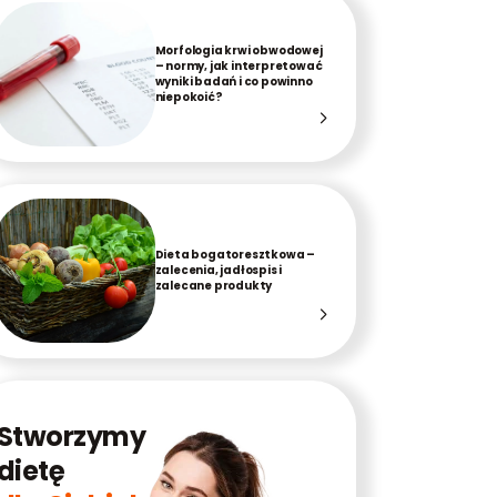
Morfologia krwi obwodowej
– normy, jak interpretować
wyniki badań i co powinno
niepokoić?
Dieta bogatoresztkowa –
zalecenia, jadłospis i
zalecane produkty
Stworzymy
dietę