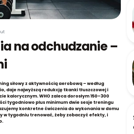
cut
ia na odchudzanie –
ni
ning siłowy z aktywnością aerobową – według
o, daje najwyższą redukcję tkanki tłuszczowej i
cie kalorycznym. WHO zaleca dorosłym 150–300
ci tygodniowo plus minimum dwie sesje treningu
azujemy konkretne ćwiczenia do wykonania w domu
zy w tygodniu trenować, żeby zobaczyć efekty, i
o.