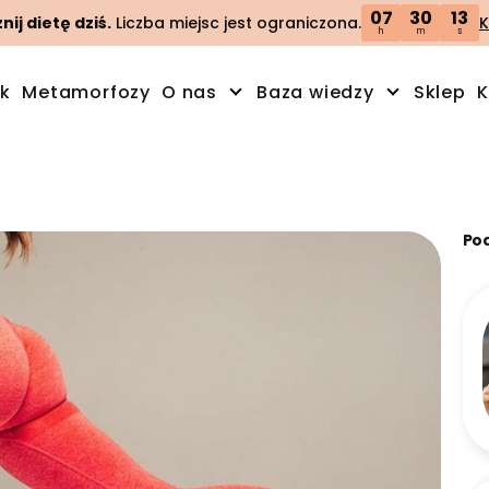
07
30
12
ij dietę dziś.
Liczba miejsc jest ograniczona.
K
h
m
s
ik
Metamorfozy
O nas
Baza wiedzy
Sklep
K
Po