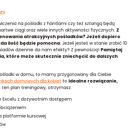
wni
wiczenia na pośladki z hantlami czy też sztangą będą
rtwe ciągi oraz wiele innych aktywności fizycznych.
Z
trenowania atrakcyjnych pośladków? Jeżeli dopiero
żda ilość będzie pomocna
. Jeżeli jesteś w stanie zrobić 10
przysiadów dziennie da nam efekty? Z pewnością!
Pamiętaj
a, które może skutecznie zniechęcić do dalszych
pośladki w domu, to mamy przygotowany dla Ciebie
unkach domowych dla kobiet
to
idealne rozwiązanie,
c ten plan treningowy, otrzymasz:
m Excelu z dożywotnim dostępem
 obciążeniem
a platformie kursowej
dów