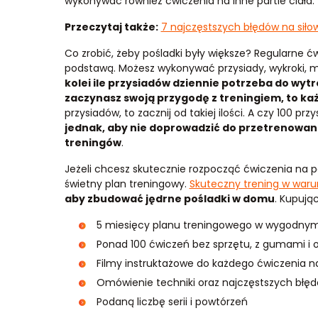
wykonywać również ćwiczenia na inne partie ciała.
Przeczytaj także:
7 najczęstszych błędów na siło
Co zrobić, żeby pośladki były większe? Regularne ć
podstawą. Możesz wykonywać przysiady, wykroki, ma
kolei ile przysiadów dziennie potrzeba do wy
zaczynasz swoją przygodę z treningiem, to ka
przysiadów, to zacznij od takiej ilości. A czy 100 
jednak, aby nie doprowadzić do przetrenowani
treningów
.
Jeżeli chcesz skutecznie rozpocząć ćwiczenia na 
świetny plan treningowy.
Skuteczny trening w war
aby zbudować jędrne pośladki w domu
. Kupują
5 miesięcy planu treningowego w wygodny
Ponad 100 ćwiczeń bez sprzętu, z gumami i
Filmy instruktażowe do każdego ćwiczenia n
Omówienie techniki oraz najczęstszych błę
Podaną liczbę serii i powtórzeń