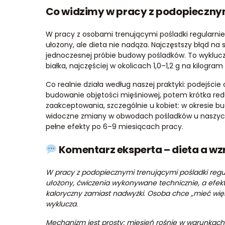
Co widzimy w pracy z podopieczny
W pracy z osobami trenującymi pośladki regularnie
ułożony, ale dieta nie nadąża. Najczęstszy błąd na s
jednoczesnej próbie budowy pośladków. To wyklucza
białka, najczęściej w okolicach 1,0–1,2 g na kilo
Co realnie działa według naszej praktyki: podejście 
budowanie objętości mięśniowej, potem krótka redu
zaakceptowania, szczególnie u kobiet: w okresie bud
widoczne zmiany w obwodach pośladków u naszych 
pełne efekty po 6–9 miesiącach pracy.
Komentarz eksperta – dieta a wz
W pracy z podopiecznymi trenującymi pośladki regul
ułożony, ćwiczenia wykonywane technicznie, a efekt
kaloryczny zamiast nadwyżki. Osoba chce „mieć większ
wyklucza.
Mechanizm jest prosty: mięsień rośnie w warunkach