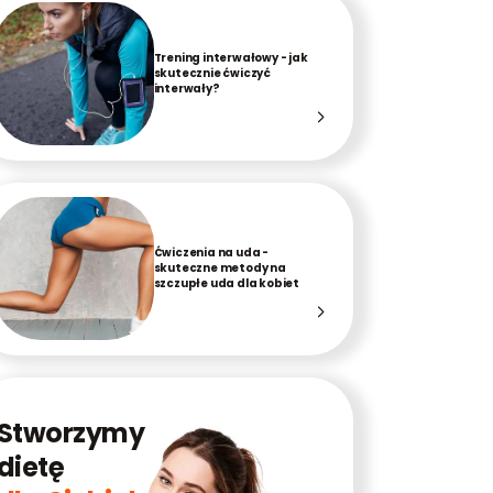
Trening interwałowy - jak
skutecznie ćwiczyć
interwały?
Ćwiczenia na uda -
skuteczne metody na
szczupłe uda dla kobiet
Stworzymy
dietę