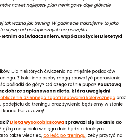
entów nawet najlepszy plan treningowy daje głównie
iej tak ważna jak trening. W gabinecie traktujemy to jako
ęsto słyszę od podopiecznych na początku
10-letnim doświadczeniem, współzałożyciel Dietetyki
ków. Dla niektórych ćwiczenia na mięśnie pośladków
reningu. Z kolei inne osoby mogą zauważyć poprawienie
ieść pośladki do góry? Od czego rośnie pupa?
Podstawą
az dobrze zaplanowana dieta, która uwzględni
e
obliczenie dziennego zapotrzebowania kalorycznego
oraz
iemu podejściu do treningu oraz żywienia będziemy w stanie
a tkance tłuszczowej!
adki?
Dieta wysokobiałkowa
sprawdzi się idealnie do
1,6 g/kg masy ciała w ciągu dnia będzie idealnym
arto także wiedzieć,
co jeść po treningu
, żeby przytyć na