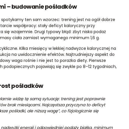
mi – budowanie pośladków
 spotykamy ten sam wzorzec: trening jest na ogół dobrze
tarcie współpracy: stały deficyt kaloryczny przy
 się wzajemnie. Drugi typowy błąd: zbyt niska podaż
gram masy ciała zamiast wymaganego minimum 1,6 g.
cykliczne. Kilka miesięcy w lekkiej nadwyżce kalorycznej na
kcja na uwidocznienie efektów. Najtrudniejszy aspekt do
owy waga rośnie i nie jest to porażka diety. Pierwsze
podopiecznych pojawiają się zwykle po 8–12 tygodniach,
rost pośladków
arnie widzę tę samą sytuację: trening jest poprawnie
ów brak miesiącami. Najczęstsza przyczyna to deficyt
e pośladki, ale niższą wagę”, co fizjologicznie się
 nadwyżki energii i odpowiedniej podaży białka, minimum