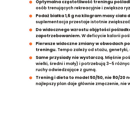
Optymalna częstotliwość treningu pośladk
osób trenujących rekreacyjnie i zwiększa r
Podaż białka 1,6 g na kilogram masy ciała 
suplementacja przestaje istotnie zwiększać
Do widocznego wzrostu objętości pośladk
zapotrzebowaniem.
W deficycie kalorii pośl
Pierwsze widoczne zmiany w obwodach poj
treningu.
Tempo zależy od stażu, genetyki, s
Same przysiady nie wystarczą.
Mięśnie poś
wielki, średni i mały) i potrzebują 3–5 różnyc
ruchy odwiedzające z gumą.
Trening i dieta to model 50/50, nie 80/20 
najlepszy plan daje głównie zmęczenie, nie 