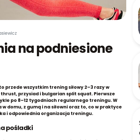
asiewicz
nia na podniesione
o przede wszystkim trening siłowy 2–3 razy w
hrust, przysiad i bulgarian split squat. Pierwsze
ykle po 8–12 tygodniach regularnego treningu.
W
w domu, z gumą i na siłowni oraz to, co w praktyce
łka i odpowiednia organizacja treningu.
na pośladki