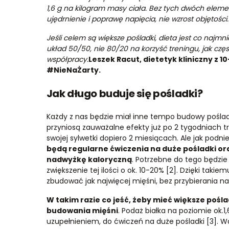
1,6 g na kilogram masy ciała. Bez tych dwóch elem
ujędrnienie i poprawę napięcia, nie wzrost objętości.
Jeśli celem są większe pośladki, dieta jest co najmn
układ 50/50, nie 80/20 na korzyść treningu, jak cz
współpracy.
Leszek Racut, dietetyk kliniczny z 
#NieNaŻarty.
Jak długo buduje się pośladki?
Każdy z nas będzie miał inne tempo budowy poślad
przyniosą zauważalne efekty już po 2 tygodniach t
swojej sylwetki dopiero 2 miesiącach. Ale jak podn
będą regularne ćwiczenia na duże pośladki or
nadwyżkę kaloryczną
. Potrzebne do tego będzi
zwiększenie tej ilości o ok. 10-20% [2]. Dzięki tak
zbudować jak najwięcej mięśni, bez przybierania n
W takim razie co jeść, żeby mieć większe pośl
budowania mięśni
. Podaż białka na poziomie ok.
uzupełnieniem, do ćwiczeń na duże pośladki [3]. W