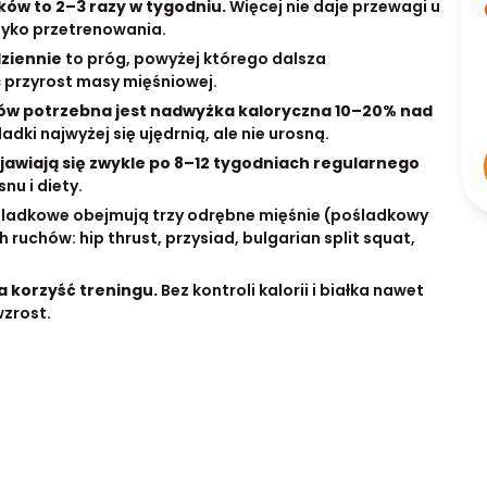
ów to 2–3 razy w tygodniu.
Więcej nie daje przewagi u
yzyko przetrenowania.
dziennie
to próg, powyżej którego dalsza
 przyrost masy mięśniowej.
ów potrzebna jest nadwyżka kaloryczna 10–20% nad
adki najwyżej się ujędrnią, ale nie urosną.
awiają się zwykle po 8–12 tygodniach regularnego
nu i diety.
ladkowe obejmują trzy odrębne mięśnie (pośladkowy
h ruchów: hip thrust, przysiad, bulgarian split squat,
na korzyść treningu.
Bez kontroli kalorii i białka nawet
wzrost.