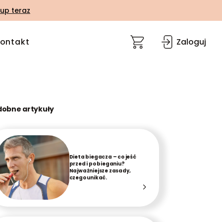
up teraz
ontakt
Zaloguj
dobne artykuły
Dieta biegacza – co jeść
przed i po bieganiu?
Najważniejsze zasady,
czego unikać.