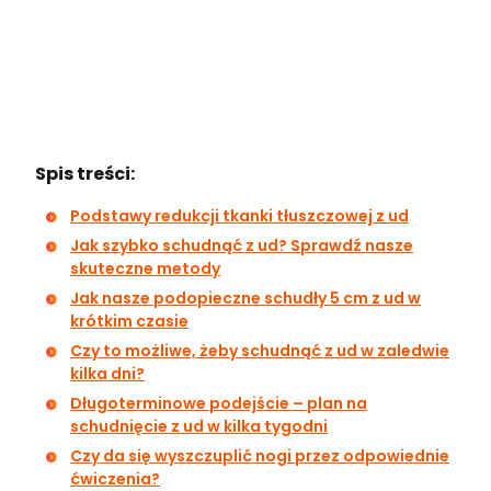
Spis treści:
Podstawy redukcji tkanki tłuszczowej z ud
Jak szybko schudnąć z ud? Sprawdź nasze
skuteczne metody
Jak nasze podopieczne schudły 5 cm z ud w
krótkim czasie
Czy to możliwe, żeby schudnąć z ud w zaledwie
kilka dni?
Długoterminowe podejście – plan na
schudnięcie z ud w kilka tygodni
Czy da się wyszczuplić nogi przez odpowiednie
ćwiczenia?