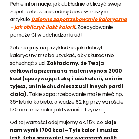
Pełne informacje, jak dokładnie obliczyć swoje
zapotrzebowanie, odnajdziesz w naszym
artykule
Dzienne zapotrzebowanie kaloryczne
– jak obliczyć ilość kalorii
.
Zdecydowanie
pomoże Ci w odchudzaniu ud!
Zobrazujmy na przykładzie, jaki deficyt
kaloryczny trzeba uzyskać, aby skutecznie
schudnąć z ud.
Zakładamy, że Twoja
całkowita przemiana materii wynosi 2000
kcal (spożywając taką ilość kalorii, ani nie
tyjesz, ani nie chudniesz z ud i innych partii
ciała).
Takie zapotrzebowanie może mieć np.
36-letnia kobieta, o wadze 82 kg przy wzroście
170 cm oraz niskiej aktywności fizycznej.
Od tej wartości odejmujemy ok. 15% co
daje
nam wynik 1700 kcal – Tyle kalorii musisz
jeść, żeby sprawnie i bez wyrzeczeń palić