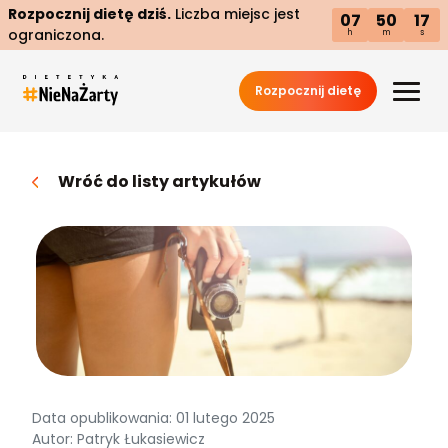
Rozpocznij dietę dziś.
Liczba miejsc jest
07
50
16
ograniczona.
h
m
s
Rozpocznij dietę
Wróć do listy artykułów
Data opublikowania: 01 lutego 2025
Autor: Patryk Łukasiewicz