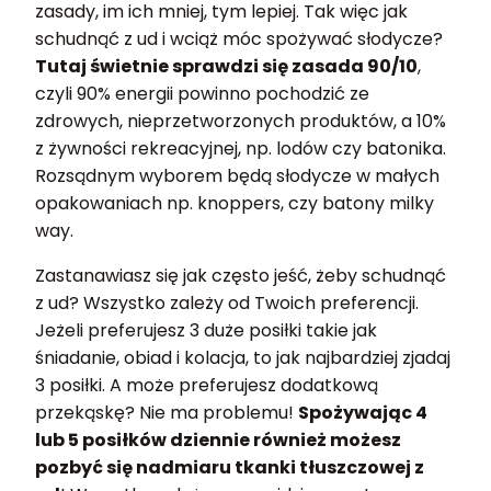
zasady, im ich mniej, tym lepiej. Tak więc jak
schudnąć z ud i wciąż móc spożywać słodycze?
Tutaj świetnie sprawdzi się zasada 90/10
,
czyli 90% energii powinno pochodzić ze
zdrowych, nieprzetworzonych produktów, a 10%
z żywności rekreacyjnej, np. lodów czy batonika.
Rozsądnym wyborem będą słodycze w małych
opakowaniach np. knoppers, czy batony milky
way.
Zastanawiasz się jak często jeść, żeby schudnąć
z ud? Wszystko zależy od Twoich preferencji.
Jeżeli preferujesz 3 duże posiłki takie jak
śniadanie, obiad i kolacja, to jak najbardziej zjadaj
3 posiłki. A może preferujesz dodatkową
przekąskę? Nie ma problemu!
Spożywając 4
lub 5 posiłków dziennie również możesz
pozbyć się nadmiaru tkanki tłuszczowej z