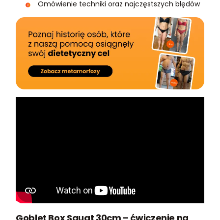
Omówienie techniki oraz najczęstszych błędów
Goblet Box Squat 30cm – ćwiczenie na