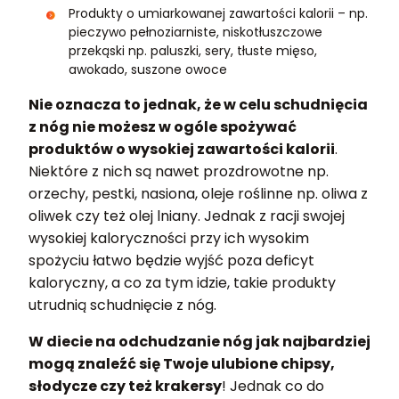
Produkty o umiarkowanej zawartości kalorii – np.
pieczywo pełnoziarniste, niskotłuszczowe
przekąski np. paluszki, sery, tłuste mięso,
awokado, suszone owoce
Nie oznacza to jednak, że w celu schudnięcia
z nóg nie możesz w ogóle spożywać
produktów o wysokiej zawartości kalorii
.
Niektóre z nich są nawet prozdrowotne np.
orzechy, pestki, nasiona, oleje roślinne np. oliwa z
oliwek czy też olej lniany. Jednak z racji swojej
wysokiej kaloryczności przy ich wysokim
spożyciu łatwo będzie wyjść poza deficyt
kaloryczny, a co za tym idzie, takie produkty
utrudnią schudnięcie z nóg.
W diecie na odchudzanie nóg jak najbardziej
mogą znaleźć się Twoje ulubione chipsy,
słodycze czy też krakersy
! Jednak co do