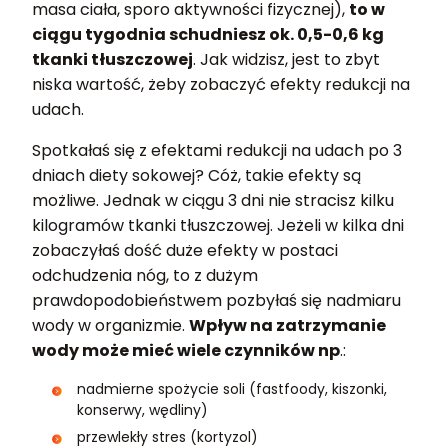
masa ciała, sporo aktywności fizycznej),
to w
ciągu tygodnia schudniesz ok. 0,5-0,6 kg
tkanki tłuszczowej
. Jak widzisz, jest to zbyt
niska wartość, żeby zobaczyć efekty redukcji na
udach.
Spotkałaś się z efektami redukcji na udach po 3
dniach diety sokowej? Cóż, takie efekty są
możliwe. Jednak w ciągu 3 dni nie stracisz kilku
kilogramów tkanki tłuszczowej. Jeżeli w kilka dni
zobaczyłaś dość duże efekty w postaci
odchudzenia nóg, to z dużym
prawdopodobieństwem pozbyłaś się nadmiaru
wody w organizmie.
Wpływ na zatrzymanie
wody może mieć wiele czynników np
.:
nadmierne spożycie soli (fastfoody, kiszonki,
konserwy, wędliny)
przewlekły stres (kortyzol)